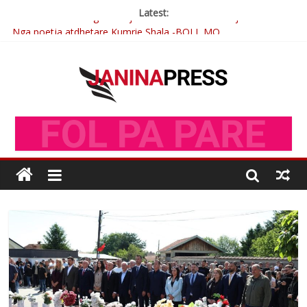
Latest:
Nga poetja atdhetare Kumrie Shala -BOLL MO
Nga Elmije Ajazi e nderuar
Brahim Çekaj njē veprimtar i respektuar i çeshtjës kombëtare
Çlirimtari Mentor Mushkolaj nderohet me mirenjohje nga
Xhevdet Qeriqi Dega e invalidëve në Fushë Kosovë
Postim me vlera nga artistja e mirëfilltë Mimoza Gjoni