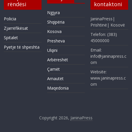
rëndësi
kontaktoni
Ngjyra
Policia
JaninaPress|
Shqipëria
Prishtinë| Kosovë
Zjarrëfikësat
Kosova
Telefon: (383)
Spitalet
45000000
Presheva
Pyetje të shpeshta
Email:
Ulqini
info@janinapress.c
Arbëreshët
om
Çamët
Website:
www.janinapress.c
Arnautët
om
Maqedonia
Copyright 2026,
JaninaPress