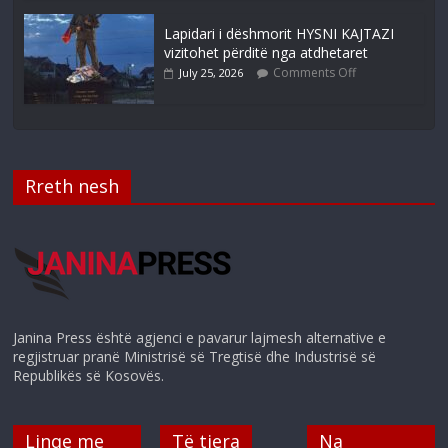
Lapidari i dëshmorit HYSNI KAJTAZI
vizitohet përditë nga atdhetaret
Comments Off
July 25, 2026
Rreth nesh
Janina Press është agjenci e pavarur lajmesh alternative e
regjistruar pranë Ministrisë së Tregtisë dhe Industrisë së
Republikës së Kosovës.
Linqe me
Të tjera
Na