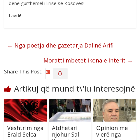
bënë gurthemel i lirisë së Kosovës!
Lavdi!
←
Nga poetja dhe gazetarja Dalinë Arifi
Moratti mbetet ikona e Interit
→
Share This Post:
0
Artikuj që mund t\'iu interesojnë
Vështrim nga
Atdhetari i
Opinion me
Erald Selca
njohur Sali
vlerë nga