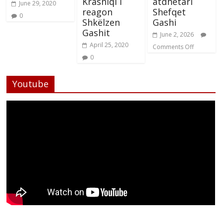
Krasniqi i
atdhetari
June 29, 2020
reagon
Shefqet
0
Shkëlzen
Gashi
Gashit
June 2, 2026
April 25, 2020
Comments Off
0
Youtube