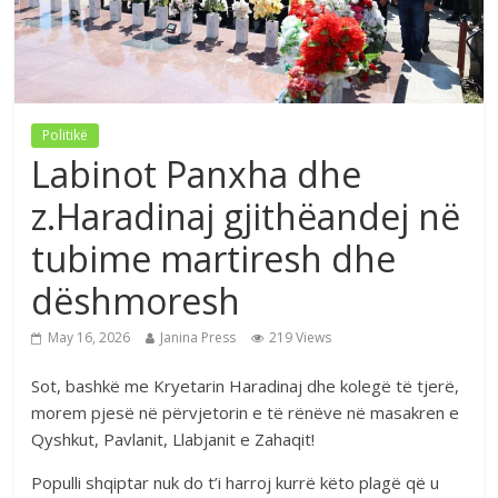
Politikë
Labinot Panxha dhe
z.Haradinaj gjithëandej në
tubime martiresh dhe
dëshmoresh
May 16, 2026
Janina Press
219 Views
Sot, bashkë me Kryetarin Haradinaj dhe kolegë të tjerë,
morem pjesë në përvjetorin e të rënëve në masakren e
Qyshkut, Pavlanit, Llabjanit e Zahaqit!
Populli shqiptar nuk do t’i harroj kurrë këto plagë që u