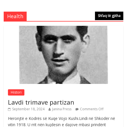
Çlirimtari Mentor Mushkolaj nderohet
me mirenjohje nga Xhevdet Qeriqi Dega
e invalidëve në Fushë Kosovë
Health
Shfaq të gjitha
Comments Off
August 4, 2026
Çlirimtari Agron Gërvalla me takime pune
në atdhe të shoqerisë Levizja
Comments Off
August 3, 2026
Postim me vlera nga artistja e mirëfilltë
Mimoza Gjoni
Comments Off
August 6, 2026
Histori
Lavdi trimave partizan
September 18, 2024
Janina Press
Comments Off
Heronjtë e Kodrës së Kuqe Vojo Kushi.Lindi në Shkodër në
vitin 1918. U rrit nën kujdesin e dajove mbasi prindërit