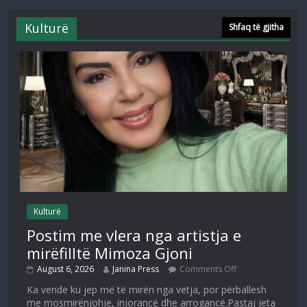
Kulturë
Shfaq të gjitha
Kulturë
Postim me vlera nga artistja e
mirëfilltë Mimoza Gjoni
August 6, 2026
Janina Press
Comments Off
Ka vende ku jep më të mirën nga vetja, por përballesh
me mosmirënjohje, injorancë dhe arrogancë.Pastaj jeta