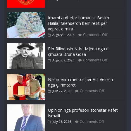
Imami atdhetar humanist Besim
Halilaj falenderon bëmiresit për
veprat e mira
Comments Off
August 2, 2026
Për Rilindasin Ndre Mjeda nga e
çmuara Bruna Gosa
Comments Off
August 2, 2026
Një nderim meritor për Adi Veselin
nga Çlirimtarët
Comments Off
July 27, 2026
Opinion nga profesori atdhetar Rafet
Ismaili
Comments Off
July 26, 2026