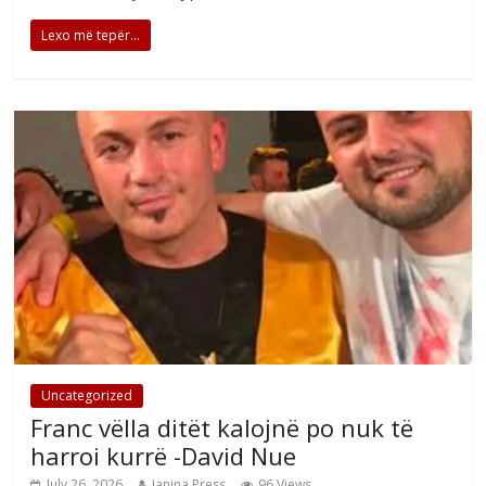
Lexo më tepër...
Uncategorized
Franc vëlla ditët kalojnë po nuk të
harroi kurrë -David Nue
July 26, 2026
Janina Press
96 Views