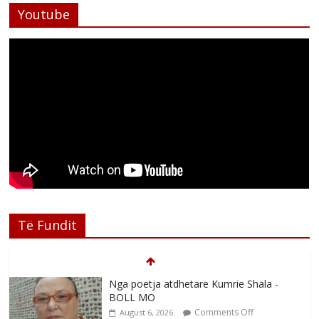
Youtube
Të Fundit
Nga Elmije Ajazi e nderuar
Comments Off
August 5, 2026