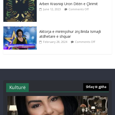
Arben Krasniqi Uron Ditën e Çlirimit
June 12, 2023
Comments Off
Aktorja e mirënjohur znj.Ilirida Ismajli
atdhetare e shquar
February 28, 2024
Comments Off
Kulturë
Shfaq të gjitha