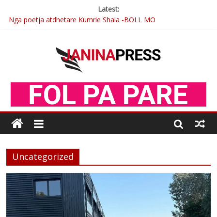
Latest:
Nga poetja atdhetare Kumrie Shala -BOLL MO
Nga Elmije Ajazi e nderuar
Brahim Çekaj njē veprimtar i respektuar i çeshtjës kombëtare
Çlirimtari Mentor Mushkolaj nderohet me mirenjohje nga
Xhevdet Qeriqi Dega e invalidëve në Fushë Kosovë
Postim me vlera nga artistja e mirëfilltë Mimoza Gjoni
Uncategorized