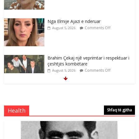
Brahim Çekaj njē veprimtar i respektuar i
çeshtjës kombëtare
Comments Off
August 5, 2026
Çlirimtari Mentor Mushkolaj nderohet
me mirenjohje nga Xhevdet Qeriqi Dega
e invalidëve në Fushë Kosovë
Comments Off
August 4, 2026
Çlirimtari Agron Gërvalla me takime pune
në atdhe të shoqerisë Levizja
Comments Off
August 3, 2026
Health
Shfaq të gjitha
Postim me vlera nga artistja e mirëfilltë
Mimoza Gjoni