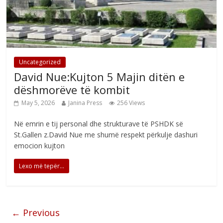
Uncategorized
David Nue:Kujton 5 Majin ditën e
dëshmorëve të kombit
May 5, 2026
Janina Press
256 Views
Në emrin e tij personal dhe strukturave të PSHDK së
St.Gallen z.David Nue me shumë respekt përkulje dashuri
emocion kujton
Lexo më tepër...
← Previous