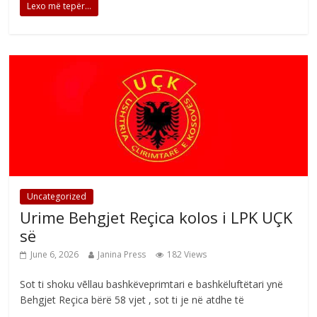
Lexo më tepër...
Uncategorized
Urime Behgjet Reçica kolos i LPK UÇK
së
June 6, 2026
Janina Press
182 Views
Sot ti shoku vēllau bashkëveprimtari e bashkëluftëtari ynë
Behgjet Reçica bërë 58 vjet , sot ti je në atdhe të