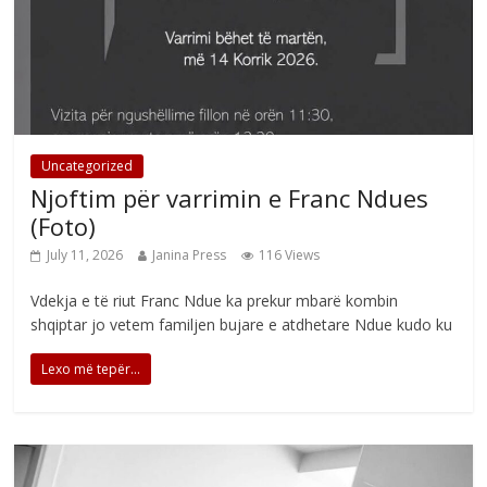
Uncategorized
Njoftim për varrimin e Franc Ndues
(Foto)
July 11, 2026
Janina Press
116 Views
Vdekja e të riut Franc Ndue ka prekur mbarë kombin
shqiptar jo vetem familjen bujare e atdhetare Ndue kudo ku
Lexo më tepër...