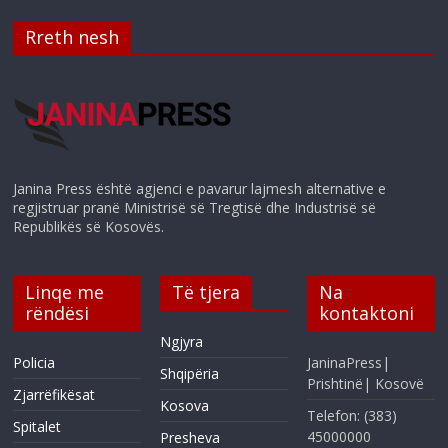
Rreth nesh
Janina Press është agjenci e pavarur lajmesh alternative e
regjistruar pranë Ministrisë së Tregtisë dhe Industrisë së
Republikës së Kosovës.
Linqe me
Të tjera
Na
rëndësi
kontaktoni
Ngjyra
Policia
JaninaPress|
Shqipëria
Prishtinë| Kosovë
Zjarrëfikësat
Kosova
Telefon: (383)
Spitalet
45000000
Presheva