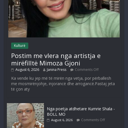
Kulturë
Postim me vlera nga artistja e
mirëfilltë Mimoza Gjoni
August 6, 2026
Janina Press
Comments Off
Ka vende ku jep më të mirën nga vetja, por përballesh
me mosmirënjohje, injorancë dhe arrogancë.Pastaj jeta
të çon aty
Nga poetja atdhetare Kumrie Shala -
BOLL MO
Comments Off
August 6, 2026