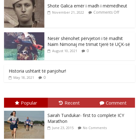
Shote Galica emër i madh i mëmëdheut
Comments Off
November 21, 2022
Nesër shënohet përvjetori i të madhit
Naim Nimonaj me trimat tjerë të UÇK-së
0
August 10, 2021
Historia ushtarit të panjohur!
0
May 18, 2021
Popular
Recent
Comment
Sairah Tundukar- first to complete ICY
Marathon
June 23, 2015
No Comments