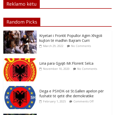
Reklamo këtu
Random Picks
Kryetari i Frontit Popullor Agim Xhigoli
kujton të madhin Bajram Curri
March 29, 2022
No Comments
Liria para Gjyqit-Mr.Florent Selca
November 10, 2020
No Comments
Dega e PSHDK-së St.Gallen apelon për
fushatë të qetë dhe demokratike
February 1, 2025
Comments Off