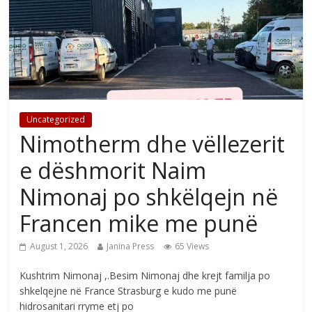
Uncategorized
Nimotherm dhe vëllezerit
e dëshmorit Naim
Nimonaj po shkëlqejn në
Francen mike me punë
August 1, 2026
Janina Press
65 Views
Kushtrim Nimonaj ,.Besim Nimonaj dhe krejt familja po
shkelqejne në France Strasburg e kudo me punë
hidrosanitari rryme etj po