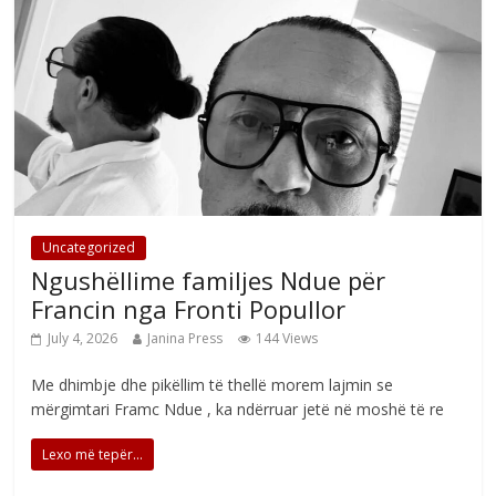
Uncategorized
Ngushëllime familjes Ndue për
Francin nga Fronti Popullor
July 4, 2026
Janina Press
144 Views
Me dhimbje dhe pikëllim të thellë morem lajmin se
mërgimtari Framc Ndue , ka ndërruar jetë në moshë të re
Lexo më tepër...