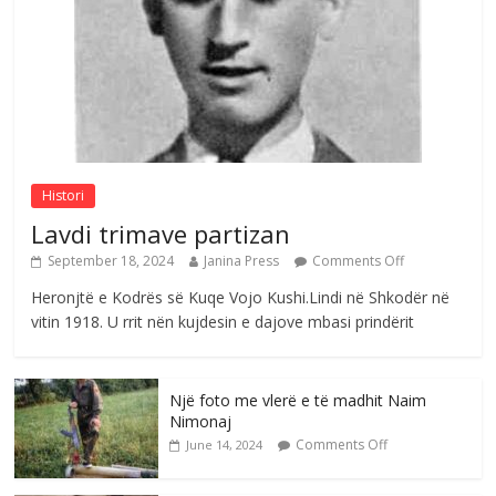
Comments Off
August 6, 2026
Nga poetja atdhetare Kumrie Shala -
BOLL MO
Comments Off
August 6, 2026
Histori
Lavdi trimave partizan
September 18, 2024
Janina Press
Comments Off
Heronjtë e Kodrës së Kuqe Vojo Kushi.Lindi në Shkodër në
vitin 1918. U rrit nën kujdesin e dajove mbasi prindërit
Një foto me vlerë e të madhit Naim
Nimonaj
Comments Off
June 14, 2024