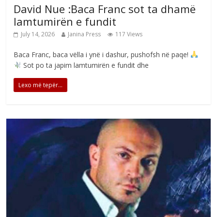
David Nue :Baca Franc sot ta dhamë
lamtumirën e fundit
July 14, 2026
Janina Press
117 Views
Baca Franc, baca vëlla i ynë i dashur, pushofsh në paqe!
Sot po ta japim lamtumirën e fundit dhe
Lexo më tepër...