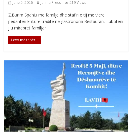
June 5, 2026
Janina Press
219 Views
Z.Burim Spahiu me familje dhe stafin e tij me vlerë
pedantëri kulturë traditë në gastronomi Restaurant Luboteni
j,u mirëpret familjar
Lexo më tepër...