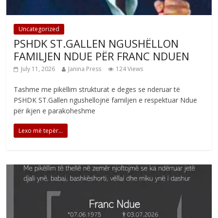
Uncategorized
PSHDK ST.GALLEN NGUSHËLLON
FAMILJEN NDUE PËR FRANC NDUEN
July 11, 2026
Janina Press
124 Views
Tashme me pikëllim strukturat e deges se nderuar të
PSHDK ST.Gallen ngushellojnë familjen e respektuar Ndue
për ikjen e parakoheshme
Lexo më tepër...