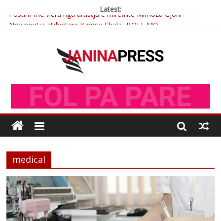
Latest:
Postim me vlera nga artistja e mirëfilltë Mimoza Gjoni
Nga poetja atdhetare Kumrie Shala -BOLL MO
Nga Elmije Ajazi e nderuar
Brahim Çekaj njē veprimtar i respektuar i çeshtjës kombëtare
Çlirimtari Mentor Mushkolaj nderohet me mirenjohje nga
Xhevdet Qeriqi Dega e invalidëve në Fushë Kosovë
medical