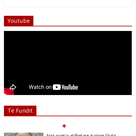
Youtube
Të Fundit
Nga poetja atdhetare Kumrie Shala -