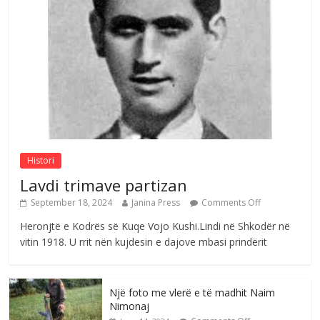
Çlirimtari Agron Gërvalla me takime pune
në atdhe të shoqerisë Levizja
Comments Off
August 3, 2026
Postim me vlera nga artistja e mirëfilltë
Mimoza Gjoni
Comments Off
August 6, 2026
Histori
Lavdi trimave partizan
September 18, 2024
Janina Press
Comments Off
Heronjtë e Kodrës së Kuqe Vojo Kushi.Lindi në Shkodër në
vitin 1918. U rrit nën kujdesin e dajove mbasi prindërit
Një foto me vlerë e të madhit Naim
Nimonaj