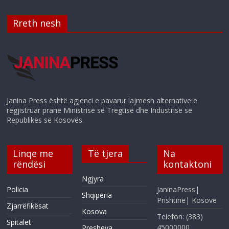
Rreth nesh
Janina Press është agjenci e pavarur lajmesh alternative e
regjistruar pranë Ministrisë së Tregtisë dhe Industrisë së
Republikës së Kosovës.
Linqe me
Të tjera
Na
rëndësi
kontaktoni
Ngjyra
Policia
JaninaPress|
Shqipëria
Prishtinë| Kosovë
Zjarrëfikësat
Kosova
Telefon: (383)
Spitalet
45000000
Presheva