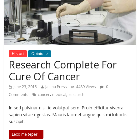
Histori
Opinione
Research Complete For
Cure Of Cancer
June 23, 2015
Janina Press
4489 Views
0
,
,
Comments
cancer
medical
research
In sed pulvinar nisl, id volutpat sem. Proin efficitur viverra
sapien vitae egestas. Mauris laoreet augue quis mi lobortis
suscipit.
Lexo më tepër...