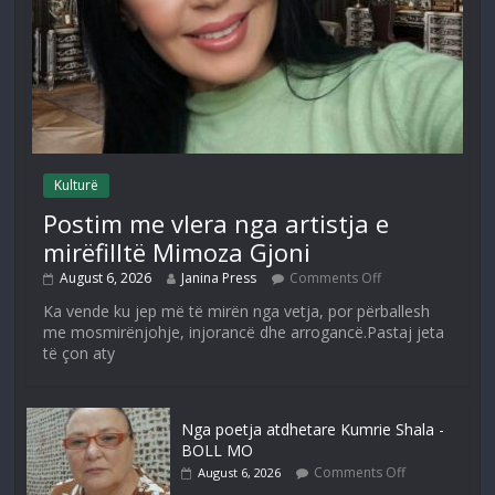
Kulturë
Postim me vlera nga artistja e
mirëfilltë Mimoza Gjoni
August 6, 2026
Janina Press
Comments Off
Ka vende ku jep më të mirën nga vetja, por përballesh
me mosmirënjohje, injorancë dhe arrogancë.Pastaj jeta
të çon aty
Nga poetja atdhetare Kumrie Shala -
BOLL MO
Comments Off
August 6, 2026