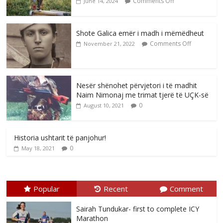
Comments Off
June 14, 2024
Shote Galica emër i madh i mëmëdheut
Comments Off
November 21, 2022
Nesër shënohet përvjetori i të madhit
Naim Nimonaj me trimat tjerë të UÇK-së
0
August 10, 2021
Historia ushtarit të panjohur!
0
May 18, 2021
Popular
Recent
Comment
Sairah Tundukar- first to complete ICY
Marathon