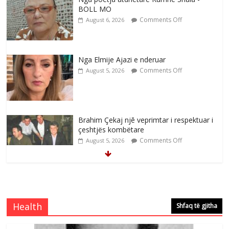
BOLL MO
Comments Off
August 6, 2026
Nga Elmije Ajazi e nderuar
Comments Off
August 5, 2026
Brahim Çekaj njē veprimtar i respektuar i
çeshtjës kombëtare
Comments Off
August 5, 2026
Çlirimtari Mentor Mushkolaj nderohet
me mirenjohje nga Xhevdet Qeriqi Dega
e invalidëve në Fushë Kosovë
Health
Shfaq të gjitha
Comments Off
August 4, 2026