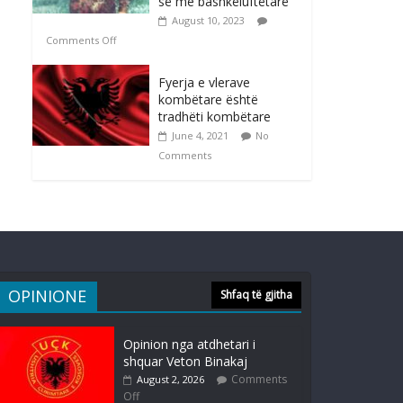
së me bashkëluftëtarë
August 10, 2023
Comments Off
Fyerja e vlerave
kombëtare është
tradhëti kombëtare
June 4, 2021
No
Comments
OPINIONE
Shfaq të gjitha
Opinion nga atdhetari i
shquar Veton Binakaj
Comments
August 2, 2026
Off