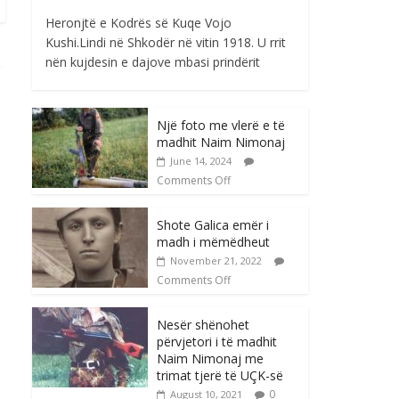
Heronjtë e Kodrës së Kuqe Vojo
Kushi.Lindi në Shkodër në vitin 1918. U rrit
nën kujdesin e dajove mbasi prindërit
Një foto me vlerë e të
madhit Naim Nimonaj
June 14, 2024
Comments Off
Shote Galica emër i
madh i mëmëdheut
November 21, 2022
Comments Off
Nesër shënohet
përvjetori i të madhit
Naim Nimonaj me
trimat tjerë të UÇK-së
0
August 10, 2021