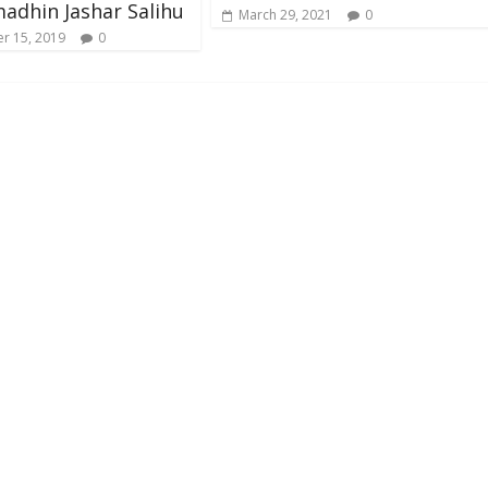
adhin Jashar Salihu
March 29, 2021
0
r 15, 2019
0