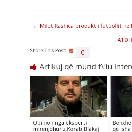
←
Milot Rashica produkt i futbollit në
ATDH
Share This Post:
0
Artikuj që mund t\'iu inte
Opinion nga eksperti
Behxhet
mirënjohur z.Korab Blakaj
që isha