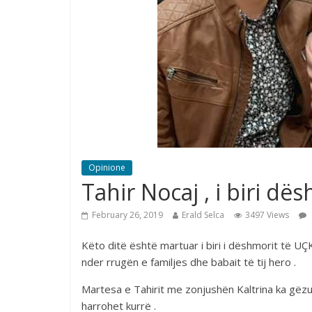
Opinione
Tahir Nocaj , i biri d
February 26, 2019
Erald Selca
3497 Views
Këto ditë është martuar i biri i dëshmorit të UÇK 
nder rrugën e familjes dhe babait të tij hero .
Martesa e Tahirit me zonjushën Kaltrina ka gëz
harrohet kurrë .