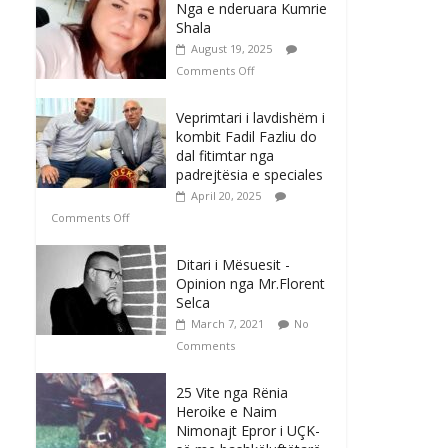
Nga e nderuara Kumrie
Shala
August 19, 2025
Comments Off
Veprimtari i lavdishëm i
kombit Fadil Fazliu do
dal fitimtar nga
padrejtësia e speciales
April 20, 2025
Comments Off
Ditari i Mësuesit -
Opinion nga Mr.Florent
Selca
March 7, 2021
No
Comments
25 Vite nga Rënia
Heroike e Naim
Nimonajt Epror i UÇK-