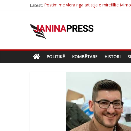
Postim me vlera nga artistja e mirëfilltë Mim
Latest:
Nga poetja atdhetare Kumrie Shala -BOLL M
Nga Elmije Ajazi e nderuar
Brahim Çekaj njē veprimtar i respektuar i çe
Çlirimtari Mentor Mushkolaj nderohet me mir
POLITIKË
KOMBËTARE
HISTORI
S