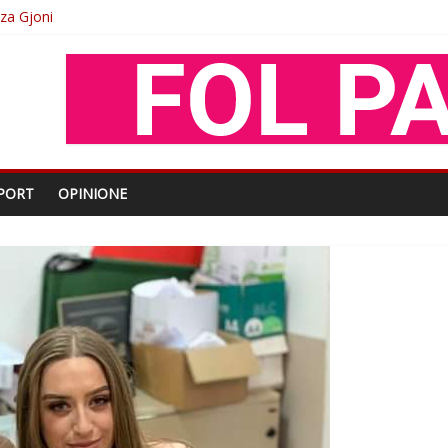
oza Gjoni
O
shtjës kombëtare
enjohje nga Xhevdet Qeriqi Dega e invalidëve në Fushë Kosovë
PORT
OPINIONE