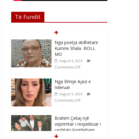
Të Fundit
Nga poetja atdhetare
Kumrie Shala -BOLL
MO
August 6, 2026
Comments Off
Nga Elmije Ajazi e
nderuar
August 5, 2026
Comments Off
Brahim Çekaj njē
veprimtar i respektuar i
çeshtjës kombëtare
August 5, 2026