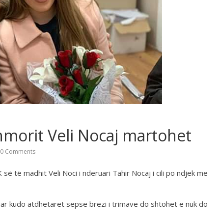
ëshmorit Veli Nocaj martohet
0 Comments
së të madhit Veli Noci i nderuari Tahir Nocaj i cili po ndjek me
uar kudo atdhetaret sepse brezi i trimave do shtohet e nuk do