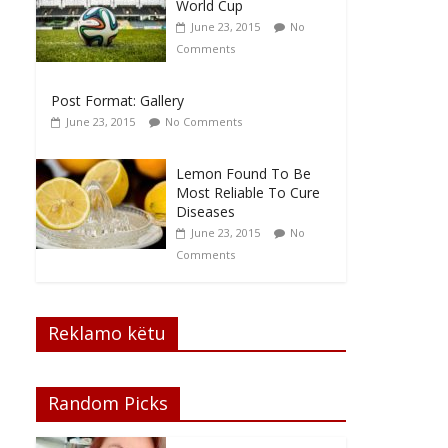
World Cup
June 23, 2015
No
Comments
Post Format: Gallery
June 23, 2015
No Comments
Lemon Found To Be
Most Reliable To Cure
Diseases
June 23, 2015
No
Comments
Reklamo këtu
Random Picks