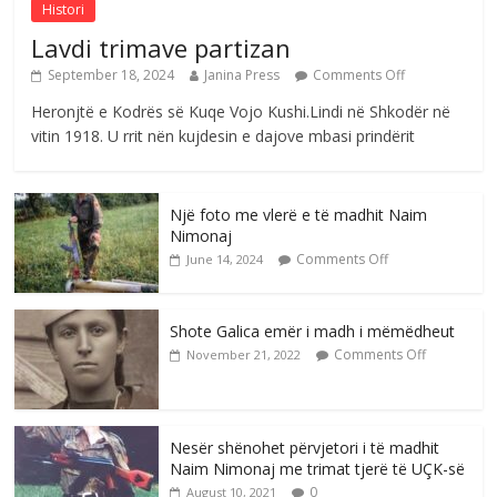
Histori
Lavdi trimave partizan
September 18, 2024
Janina Press
Comments Off
Heronjtë e Kodrës së Kuqe Vojo Kushi.Lindi në Shkodër në
vitin 1918. U rrit nën kujdesin e dajove mbasi prindërit
Një foto me vlerë e të madhit Naim
Nimonaj
Comments Off
June 14, 2024
Shote Galica emër i madh i mëmëdheut
Comments Off
November 21, 2022
Nesër shënohet përvjetori i të madhit
Naim Nimonaj me trimat tjerë të UÇK-së
0
August 10, 2021