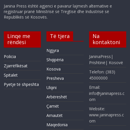
Janina Press është agjenci e pavarur lajmesh alternative e
regjistruar pranë Ministrisë së Tregtisë dhe Industrisë së
Republikës së Kosovës.
Linqe me
Të tjera
Na
rëndësi
kontaktoni
Ngjyra
Policia
JaninaPress|
Shqipëria
Prishtinë| Kosovë
Zjarrëfikësat
Kosova
Telefon: (383)
Spitalet
45000000
Presheva
Pyetje të shpeshta
Email:
Ulqini
info@janinapress.c
Arbëreshët
om
Çamët
Website:
www.janinapress.c
Arnautët
om
Maqedonia