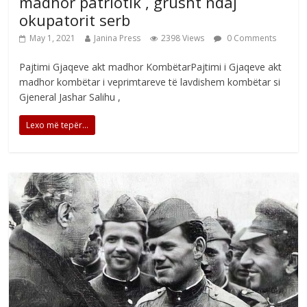
madhor patriotik , grusht ndaj
okupatorit serb
May 1, 2021
Janina Press
2398 Views
0 Comments
Pajtimi Gjaqeve akt madhor KombëtarPajtimi i Gjaqeve akt
madhor kombëtar i veprimtareve të lavdishem kombëtar si
Gjeneral Jashar Salihu ,
Lexo më tepër...