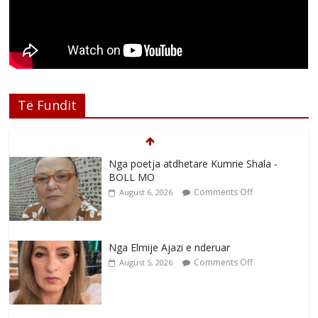
Të Fundit
Nga poetja atdhetare Kumrie Shala -
BOLL MO
Comments Off
August 6, 2026
Nga Elmije Ajazi e nderuar
Comments Off
August 5, 2026
Brahim Çekaj njē veprimtar i respektuar i