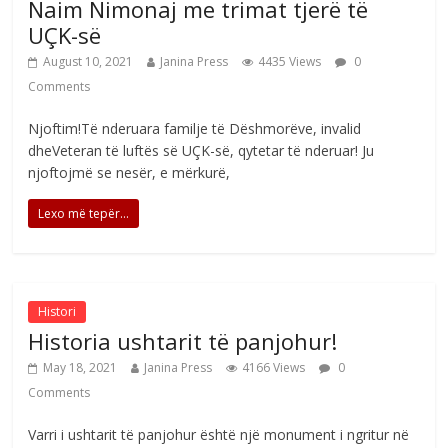
Naim Nimonaj me trimat tjerë të
UÇK-së
August 10, 2021
Janina Press
4435 Views
0
Comments
Njoftim!Të nderuara familje të Dëshmorëve, invalid
dheVeteran të luftës së UÇK-së, qytetar të nderuar! Ju
njoftojmë se nesër, e mërkurë,
Lexo më tepër...
Histori
Historia ushtarit të panjohur!
May 18, 2021
Janina Press
4166 Views
0
Comments
Varri i ushtarit të panjohur është një monument i ngritur në