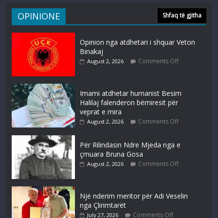
OPINIONE
Shfaq të gjitha
Opinion nga atdhetari i shquar Veton
Binakaj
Comments Off
August 2, 2026
Imami atdhetar humanist Besim
Halilaj falenderon bëmiresit për
veprat e mira
Comments Off
August 2, 2026
Për Rilindasin Ndre Mjeda nga e
çmuara Bruna Gosa
Comments Off
August 2, 2026
Një nderim meritor për Adi Veselin
nga Çlirimtarët
Comments Off
July 27, 2026