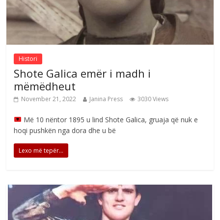
Histori
Shote Galica emër i madh i
mëmëdheut
November 21, 2022
Janina Press
3030 Views
Më 10 nëntor 1895 u lind Shote Galica, gruaja që nuk e
hoqi pushkën nga dora dhe u bë
Lexo më tepër...