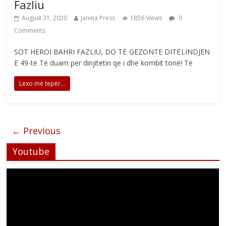
Fazliu
August 31, 2020
Janina Press
1856 Views
0
Comments
SOT HEROI BAHRI FAZLIU, DO TË GEZONTE DITËLINDJEN
E 49-të Të duam per dinjitetin qe i dhe kombit tonë! Të
Lexo më tepër...
← Previous
Youtube