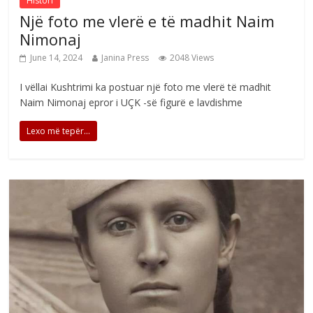
Histori
Një foto me vlerë e të madhit Naim
Nimonaj
June 14, 2024
Janina Press
2048 Views
I vëllai Kushtrimi ka postuar një foto me vlerë të madhit
Naim Nimonaj epror i UÇK -së figurë e lavdishme
Lexo më tepër...