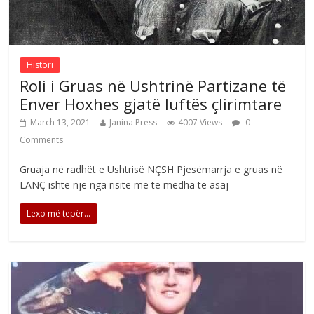
Histori
Roli i Gruas në Ushtrinë Partizane të
Enver Hoxhes gjatë luftës çlirimtare
March 13, 2021
Janina Press
4007 Views
0
Comments
Gruaja në radhët e Ushtrisë NÇSH Pjesëmarrja e gruas në
LANÇ ishte një nga risitë më të mëdha të asaj
Lexo më tepër...