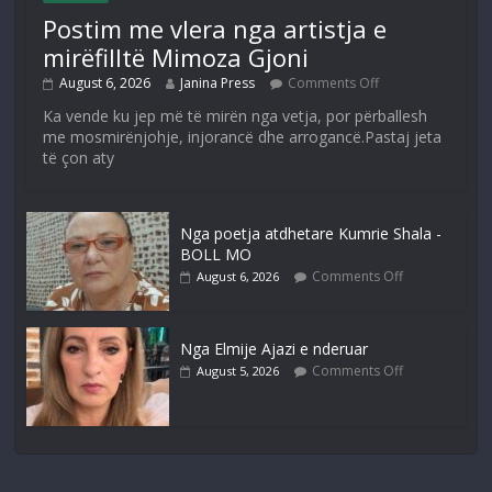
Postim me vlera nga artistja e
mirëfilltë Mimoza Gjoni
August 6, 2026
Janina Press
Comments Off
Ka vende ku jep më të mirën nga vetja, por përballesh
me mosmirënjohje, injorancë dhe arrogancë.Pastaj jeta
të çon aty
Nga poetja atdhetare Kumrie Shala -
BOLL MO
Comments Off
August 6, 2026
Nga Elmije Ajazi e nderuar
Comments Off
August 5, 2026