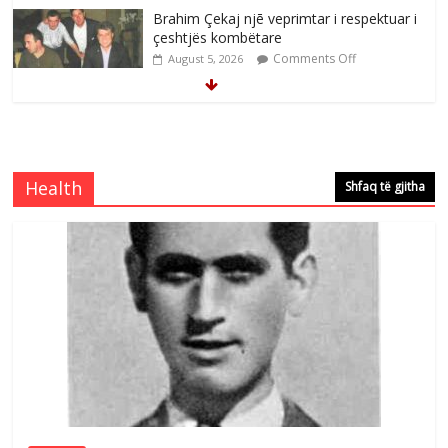
çeshtjës kombëtare
Comments Off
August 5, 2026
Çlirimtari Mentor Mushkolaj nderohet
me mirenjohje nga Xhevdet Qeriqi Dega
e invalidëve në Fushë Kosovë
Comments Off
August 4, 2026
Health
Shfaq të gjitha
Çlirimtari Agron Gërvalla me takime pune
në atdhe të shoqerisë Levizja
Comments Off
August 3, 2026
Postim me vlera nga artistja e mirëfilltë
Mimoza Gjoni
Comments Off
August 6, 2026