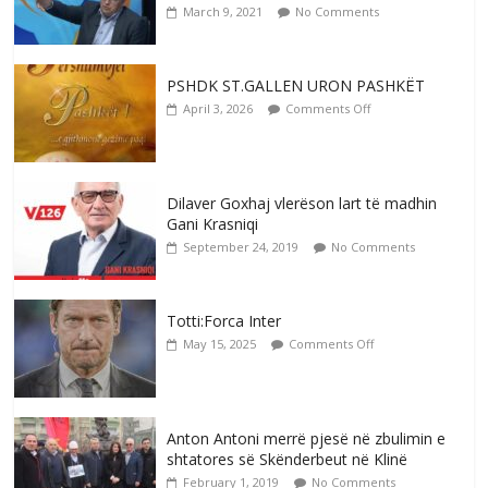
March 9, 2021
No Comments
PSHDK ST.GALLEN URON PASHKËT
April 3, 2026
Comments Off
Dilaver Goxhaj vlerëson lart të madhin
Gani Krasniqi
September 24, 2019
No Comments
Totti:Forca Inter
May 15, 2025
Comments Off
Anton Antoni merrë pjesë në zbulimin e
shtatores së Skënderbeut në Klinë
February 1, 2019
No Comments