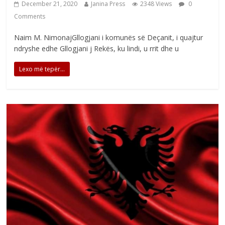
December 21, 2020
Janina Press
2348 Views
0
Comments
Naim M. NimonajGllogjani i komunës së Deçanit, i quajtur
ndryshe edhe Gllogjani j Rekës, ku lindi, u rrit dhe u
Lexo më tepër...