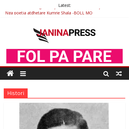
Latest:
Nga poetja atdhetare Kumrie Shala -BOLL MO
Nga Elmije Ajazi e nderuar
Brahim Çekaj njē veprimtar i respektuar i çeshtjës kombëtare
Çlirimtari Mentor Mushkolaj nderohet me mirenjohje nga
Xhevdet Qeriqi Dega e invalidëve në Fushë Kosovë
Postim me vlera nga artistja e mirëfilltë Mimoza Gjoni
Histori