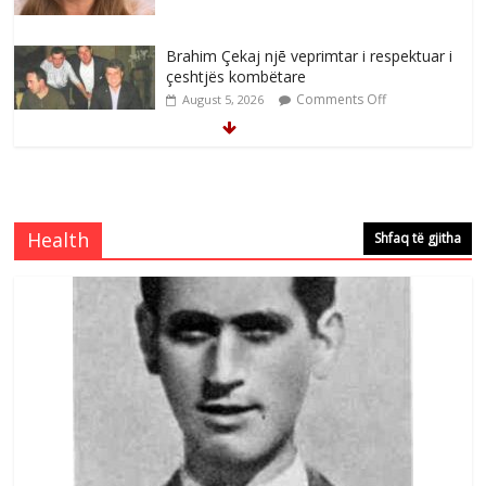
Brahim Çekaj njē veprimtar i respektuar i
çeshtjës kombëtare
Comments Off
August 5, 2026
Çlirimtari Mentor Mushkolaj nderohet
me mirenjohje nga Xhevdet Qeriqi Dega
e invalidëve në Fushë Kosovë
Health
Shfaq të gjitha
Comments Off
August 4, 2026
Çlirimtari Agron Gërvalla me takime pune
në atdhe të shoqerisë Levizja
Comments Off
August 3, 2026
Postim me vlera nga artistja e mirëfilltë
Mimoza Gjoni
Comments Off
August 6, 2026