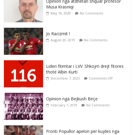
Opinion nga atdhetari shquar profesor
Musa Krasniqi
May 19, 2020
No Comments
Jo Racizmit !
August 20, 2019
No Comments
Lideri fitimtar i LVV :Shkojm drejt fitores
thotë Albin Kurti
December 7, 2025
Comments Off
Opinion nga Bejkush Birçe
February 7, 2019
No Comments
Fronti Popullor apelon për kujdes nga