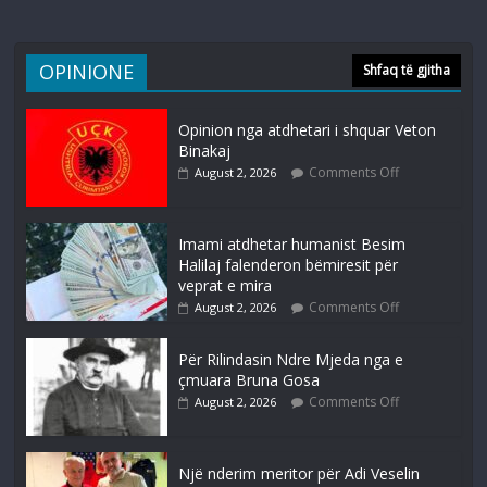
OPINIONE
Shfaq të gjitha
Opinion nga atdhetari i shquar Veton
Binakaj
Comments Off
August 2, 2026
Imami atdhetar humanist Besim
Halilaj falenderon bëmiresit për
veprat e mira
Comments Off
August 2, 2026
Për Rilindasin Ndre Mjeda nga e
çmuara Bruna Gosa
Comments Off
August 2, 2026
Një nderim meritor për Adi Veselin