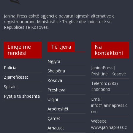
Janina Press është agjenci e pavarur lajmesh alternative e
regjistruar pranë Ministrisë së Tregtisë dhe Industrisë së
Republikës së Kosovës.
Linqe me
Të tjera
Na
rëndësi
kontaktoni
Ngjyra
Policia
JaninaPress|
Shqipëria
Prishtinë| Kosovë
Zjarrëfikësat
Kosova
Telefon: (383)
Spitalet
45000000
Presheva
Pyetje të shpeshta
Email:
Ulqini
info@janinapress.c
Arbëreshët
om
Çamët
Website:
www.janinapress.c
Arnautët