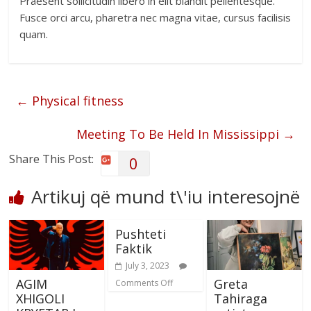
Praesent sollicitudin libero in elit blandit pellentesque.
Fusce orci arcu, pharetra nec magna vitae, cursus facilisis
quam.
←
Physical fitness
Meeting To Be Held In Mississippi
→
Share This Post:
0
Artikuj që mund t\'iu interesojnë
Pushteti
Faktik
July 3, 2023
AGIM
Greta
Comments Off
XHIGOLI
Tahiraga