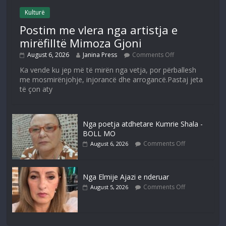
Kulturë
Postim me vlera nga artistja e
mirëfilltë Mimoza Gjoni
August 6, 2026
Janina Press
Comments Off
Ka vende ku jep më të mirën nga vetja, por përballesh
me mosmirënjohje, injorancë dhe arrogancë.Pastaj jeta
të çon aty
Nga poetja atdhetare Kumrie Shala -
BOLL MO
Comments Off
August 6, 2026
Nga Elmije Ajazi e nderuar
Comments Off
August 5, 2026