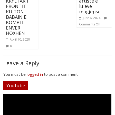
KRYETAR I
artiste e
FRONTIT
luleve
KUJTON
magjepse
BABAIN E
June 6, 2024
KOMBIT
Comments Off
ENVER
HOXHEN
April 10, 2020
0
Leave a Reply
You must be
logged in
to post a comment.
Youtube