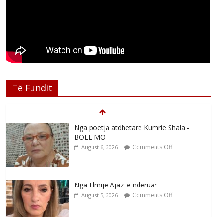
Të Fundit
Nga poetja atdhetare Kumrie Shala -
BOLL MO
Comments Off
August 6, 2026
Nga Elmije Ajazi e nderuar
Comments Off
August 5, 2026