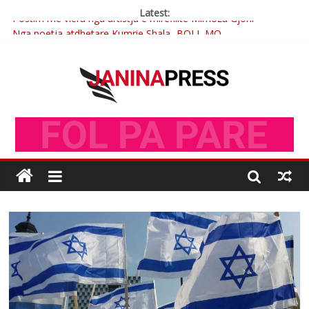
Latest:
Postim me vlera nga artistja e mirëfilltë Mimoza Gjoni
Nga poetja atdhetare Kumrie Shala -BOLL MO
Nga Elmije Ajazi e nderuar
Brahim Çekaj njē veprimtar i respektuar i çeshtjës kombëtare
Çlirimtari Mentor Mushkolaj nderohet me mirenjohje nga
Xhevdet Qeriqi Dega e invalidëve në Fushë Kosovë