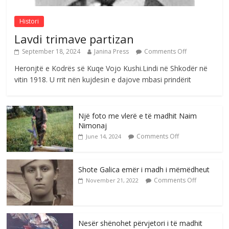
Histori
Lavdi trimave partizan
September 18, 2024
Janina Press
Comments Off
Heronjtë e Kodrës së Kuqe Vojo Kushi.Lindi në Shkodër në
vitin 1918. U rrit nën kujdesin e dajove mbasi prindërit
Një foto me vlerë e të madhit Naim
Nimonaj
Comments Off
June 14, 2024
Shote Galica emër i madh i mëmëdheut
Comments Off
November 21, 2022
Nesër shënohet përvjetori i të madhit