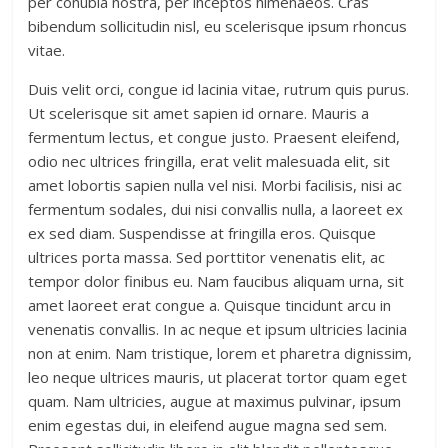
per conubia nostra, per inceptos himenaeos. Cras
bibendum sollicitudin nisl, eu scelerisque ipsum rhoncus
vitae.
Duis velit orci, congue id lacinia vitae, rutrum quis purus.
Ut scelerisque sit amet sapien id ornare. Mauris a
fermentum lectus, et congue justo. Praesent eleifend,
odio nec ultrices fringilla, erat velit malesuada elit, sit
amet lobortis sapien nulla vel nisi. Morbi facilisis, nisi ac
fermentum sodales, dui nisi convallis nulla, a laoreet ex
ex sed diam. Suspendisse at fringilla eros. Quisque
ultrices porta massa. Sed porttitor venenatis elit, ac
tempor dolor finibus eu. Nam faucibus aliquam urna, sit
amet laoreet erat congue a. Quisque tincidunt arcu in
venenatis convallis. In ac neque et ipsum ultricies lacinia
non at enim. Nam tristique, lorem et pharetra dignissim,
leo neque ultrices mauris, ut placerat tortor quam eget
quam. Nam ultricies, augue at maximus pulvinar, ipsum
enim egestas dui, in eleifend augue magna sed sem.