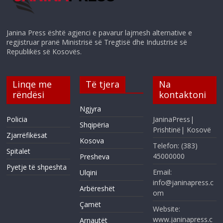
Janina Press është agjenci e pavarur lajmesh alternative e
regjistruar pranë Ministrisë së Tregtisë dhe Industrisë së
Republikës së Kosovës.
Linqe me
Të tjera
Na
rëndësi
kontaktoni
Ngjyra
Policia
JaninaPress|
Shqipëria
Prishtinë| Kosovë
Zjarrëfikësat
Kosova
Telefon: (383)
Spitalet
45000000
Presheva
Pyetje të shpeshta
Email:
Ulqini
info@janinapress.c
Arbëreshët
om
Çamët
Website:
www.janinapress.c
Arnautët