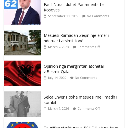
Fadil Nura i duhet Parlamentit të
Kosoves
September 18, 2019
No Comments
Mësuesi Ramadan Zeqiri një emër i
nderuar i arsimit tonë
March 7, 2023
Comments Off
Opinion nga mërgimtari atdhetar
z.Besmir Qalaj
July 14, 2020
No Comments
Selca:Enver Hoxha mësuesi më i madh i
kombit
March 7, 2026
Comments Off
Të gjitha strukturat e PSHDK-së në Krye