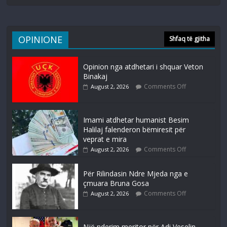
OPINIONE
Shfaq të gjitha
Opinion nga atdhetari i shquar Veton
Binakaj
Comments Off
August 2, 2026
Imami atdhetar humanist Besim
Halilaj falenderon bëmiresit për
veprat e mira
Comments Off
August 2, 2026
Për Rilindasin Ndre Mjeda nga e
çmuara Bruna Gosa
Comments Off
August 2, 2026
Një nderim meritor për Adi Veselin