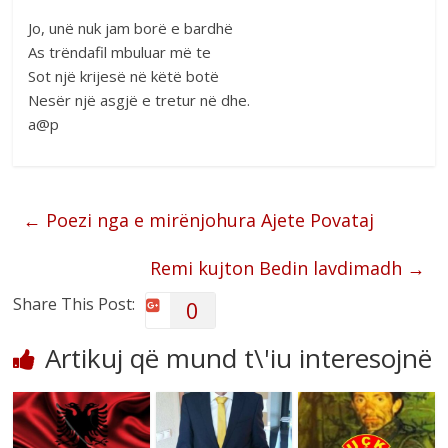
Jo, unë nuk jam borë e bardhë
As trëndafil mbuluar më te
Sot një krijesë në këtë botë
Nesër një asgjë e tretur në dhe.
a@p
←
Poezi nga e mirënjohura Ajete Povataj
Remi kujton Bedin lavdimadh
→
Share This Post:
0
Artikuj që mund t\'iu interesojnë