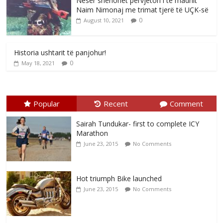
Nesër shënohet përvjetori i të madhit
Naim Nimonaj me trimat tjerë të UÇK-së
0
August 10, 2021
Historia ushtarit të panjohur!
0
May 18, 2021
Popular
Recent
Comment
Sairah Tundukar- first to complete ICY
Marathon
June 23, 2015
No Comments
Hot triumph Bike launched
June 23, 2015
No Comments