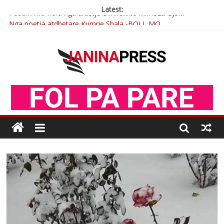
Latest:
Nga poetja atdhetare Kumrie Shala -BOLL MO
Nga Elmije Ajazi e nderuar
Brahim Çekaj njē veprimtar i respektuar i çeshtjës kombëtare
Çlirimtari Mentor Mushkolaj nderohet me mirenjohje nga
Xhevdet Qeriqi Dega e invalidëve në Fushë Kosovë
Postim me vlera nga artistja e mirëfilltë Mimoza Gjoni