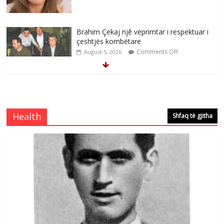
Brahim Çekaj njē veprimtar i respektuar i
çeshtjës kombëtare
Comments Off
August 5, 2026
Çlirimtari Mentor Mushkolaj nderohet
me mirenjohje nga Xhevdet Qeriqi Dega
e invalidëve në Fushë Kosovë
Health
Shfaq të gjitha
Comments Off
August 4, 2026
Çlirimtari Agron Gërvalla me takime pune
në atdhe të shoqerisë Levizja
Comments Off
August 3, 2026
Postim me vlera nga artistja e mirëfilltë
Mimoza Gjoni