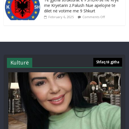
me Kryetarin z.Palush Nue apelojnë të
dilet në votime me 9 Shkurt
February 6, 2025
Comments Off
Kulturë
Shfaq të gjitha