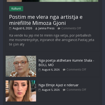
Kulturë
Postim me vlera nga artistja e
mirëfilltë Mimoza Gjoni
August 6, 2026
Janina Press
Comments Off
Ka vende ku jep më të mirën nga vetja, por përballesh
me mosmirënjohje, injorancë dhe arrogancë.Pastaj jeta
të çon aty
Nga poetja atdhetare Kumrie Shala -
BOLL MO
Comments Off
August 6, 2026
Nga Elmije Ajazi e nderuar
Comments Off
August 5, 2026