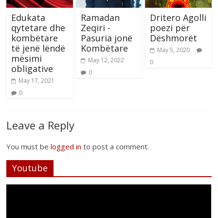
Edukata
Ramadan
Dritero Agolli
qytetare dhe
Zeqiri -
poezi për
kombëtare
Pasuria jonë
Dëshmorët
të jenë lëndë
Kombëtare
May 5, 2020
mësimi
May 12, 2022
0
obligative
0
May 17, 2021
0
Leave a Reply
You must be
logged in
to post a comment.
Youtube