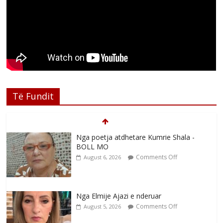
Të Fundit
Nga poetja atdhetare Kumrie Shala -
BOLL MO
Comments Off
August 6, 2026
Nga Elmije Ajazi e nderuar
Comments Off
August 5, 2026