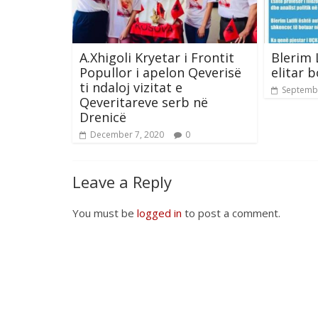
A.Xhigoli Kryetar i Frontit
Blerim L
Popullor i apelon Qeverisë
elitar 
ti ndaloj vizitat e
Septembe
Qeveritareve serb në
Drenicë
December 7, 2020
0
Leave a Reply
You must be
logged in
to post a comment.