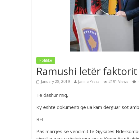
Politikë
Ramushi letër faktori
January 28, 2019
Janina Press
2191 Views
Të dashur miq,
Ky është dokumenti që ua kam dërguar sot amb
RH
Pas marrjes së vendimit të Gjykatës Ndërkombë
shpallja e pavarësisë nga ana e Kosovës në viti