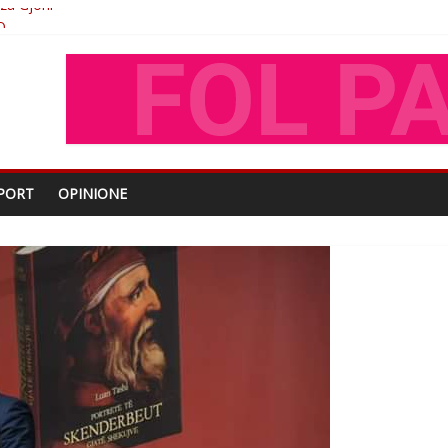
O
shtjës kombëtare
enjohje nga Xhevdet Qeriqi Dega e invalidëve në Fushë Kosovë
oza Gjoni
PORT
OPINIONE