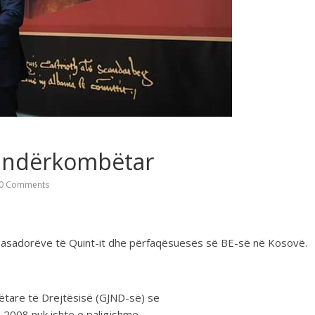
t ndërkombëtar
0 Comments
asadorëve të Quint-it dhe përfaqësuesës së BE-së në Kosovë.
tare të Drejtësisë (GJND-së) se
n 2008 nuk ishte e paligjshme,