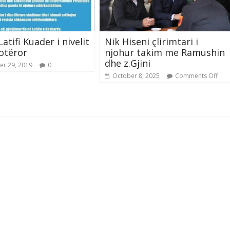
atifi Kuader i nivelit
Nik Hiseni çlirimtari i
botëror
njohur takim me Ramushin
dhe z.Gjini
r 29, 2019
0
October 8, 2025
Comments Off