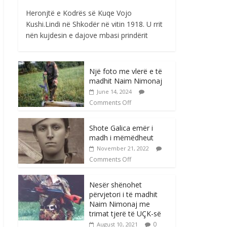
Heronjtë e Kodrës së Kuqe Vojo
Kushi.Lindi në Shkodër në vitin 1918. U rrit
nën kujdesin e dajove mbasi prindërit
Një foto me vlerë e të
madhit Naim Nimonaj
June 14, 2024
Comments Off
Shote Galica emër i
madh i mëmëdheut
November 21, 2022
Comments Off
Nesër shënohet
përvjetori i të madhit
Naim Nimonaj me
trimat tjerë të UÇK-së
0
August 10, 2021