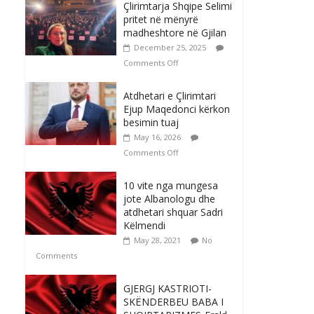
Çlirimtarja Shqipe Selimi
pritet në mënyrë
madheshtore në Gjilan
December 25, 2025
Comments Off
Atdhetari e Çlirimtari
Ejup Maqedonci kërkon
besimin tuaj
May 16, 2026
Comments Off
10 vite nga mungesa
jote Albanologu dhe
atdhetari shquar Sadri
Këlmendi
May 28, 2021
No
Comments
GJERGJ KASTRIOTI-
SKËNDERBEU BABA I