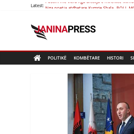
Latest:
Nga poetja atdhetare Kumrie Shala -BOLL M
Nga Elmije Ajazi e nderuar
Brahim Çekaj njē veprimtar i respektuar i çe
Çlirimtari Mentor Mushkolaj nderohet me mir
Postim me vlera nga artistja e mirëfilltë Mim
POLITIKË
KOMBËTARE
HISTORI
S