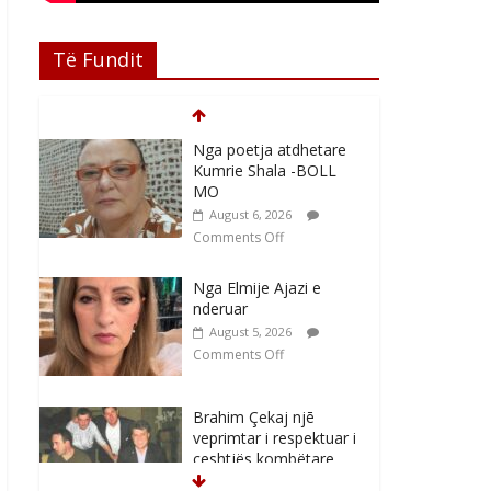
Të Fundit
Nga poetja atdhetare
Kumrie Shala -BOLL
MO
August 6, 2026
Comments Off
Nga Elmije Ajazi e
nderuar
August 5, 2026
Comments Off
Brahim Çekaj njē
veprimtar i respektuar i
çeshtjës kombëtare
August 5, 2026