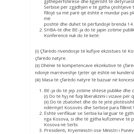
gjithëpërfshirëse dhe ligjërisht të detyr
Serbisë për zgjidhjen e të gjitha çështjev
fillojë sa më parë që është e mundur pas pl
më
poshtë dhe duhet të përfundojë brenda 14 
SHBA-të dhe BE-ja do të japin zotime publi
Konferencë nuk do të ketë:
(i) Çfarëdo rivendosje të kufijve ekzistues të 
çfarëdo natyre.
(ii) Dhënie të kompetencave ekzekutive të çfa
ndonjë marrëveshje tjetër që është në kundër
(iii) Masa të çfarëdo natyre të bazuar në konce
BE-ja do të jep zotime shtesë publike dhe 
(i) Do të hyj në fuqi liberalizimi i vizave p
(ii) Do të zbatohet dhe do të jetë plotësish
ndërmjet Kosovës dhe Serbisë para fillimit
Është verifikuar se Serbia ka larguar të gjit
nga Kosova, si dhe të gjitha kufizimeve të 
Kosova në Serbi.
Presidenti, Kryeministri ose Ministri i Punë