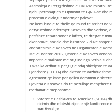
Asambleja e Përgjithshme e OKB-së miratoi Rezo
njohu përmbajtjen e Opinionit të GJND-së dhe mi
procesin e dialogut ndërmjet palëve”.
Ne kemi bindje të thelle që mund të arrihet në v
detyrueshme ndërmjet Kosovës dhe Serbisë, e cil
përfshirë reparacionet e luftës, të drejtat e mi
ekonomike, sociale dhe kulturore – duke shpjer 
anëtarësimin e Kosovës në Organizatën e Komb
Më 21 nëntor 2018, Qeveria e Kosovës vendosi 
importin e mallrave me origjinë nga Serbia si d
Taksa ka ardhur si përgjigje ndaj shkeljeve të
Qendrore (CEFTA) dhe akteve të vazhdueshme 
agresionit që kanë për qëllim dëmtimin e shteti
Qeveria e Kosovës do të pezullojë menjëherë ta
rrethanat e mëposhtme:
Shtetet e Bashkuara të Amerikës (SHBA) dhe
inicimin dhe mbështetjen e një konference 
marrëveshje