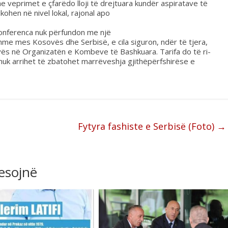
e veprimet e çfarëdo lloji të drejtuara kundër aspiratave të
ohen në nivel lokal, rajonal apo
onferenca nuk përfundon me një
me mes Kosovës dhe Serbisë, e cila siguron, ndër të tjera,
ës në Organizatën e Kombeve të Bashkuara. Tarifa do të ri-
k arrihet të zbatohet marrëveshja gjithëpërfshirëse e
Fytyra fashiste e Serbisë (Foto)
→
resojnë