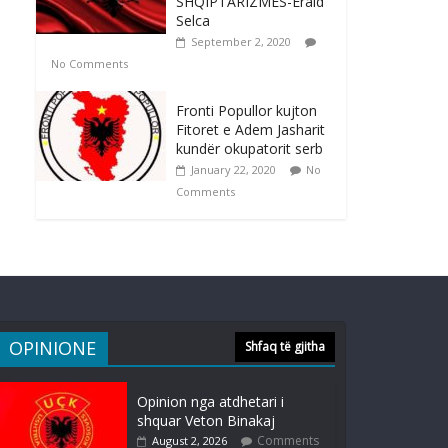
SHQIPTARIZMES-Erald
Selca
September 2, 2020
No Comments
Fronti Popullor kujton
Fitoret e Adem Jasharit
kundër okupatorit serb
January 22, 2020
No
Comments
OPINIONE
Shfaq të gjitha
Opinion nga atdhetari i
shquar Veton Binakaj
Comments
August 2, 2026