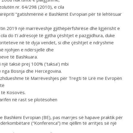
lutën nr. 64/298 (2010), e cila
rëpriti “gatishmërinë e Bashkimit Evropian për të lehtësuar
itin 2019 një marrëveshje gjithëpërfshirëse dhe ligjërisht e
a do t’i adresojë të gjitha çështjet e pazgjidhura, duke
noriteteve në të dyja vendet, si dhe çështjet e ndryshme
në njohjen e ndërsjellë dhe
eve të Bashkuara.
një taksë prej 100% (‘taksa’) mbi
he nga Bosnja dhe Hercegovina.
 vazhdueshme të Marrëveshjes për Tregti të Lirë me Evropën
të
t të Kosovës.
rifën në rast se plotësohen
 Bashkimi Evropian (BE), pas marrjes së hapave praktik për
ndërkombëtare (“Konferenca”) me qëllim të arritjes së një