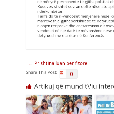
në mënyrë permanente të gjitha politikat dh
Kosovës si shtet sovran qoftë nëse ato aplik
ndërkombëtar.
Tarifa do të ri-vendoset menjëherë nëse K
marrëveshje gjithëpërfshirëse të detyruesh
njohjen reciproke dhe anëtarësimin e Kosov
vendoset në një datë të mëvonshme nëse nu
detyrueshme e arritur në Konferencë.
←
Prishtina luan për fitore
Share This Post:
0
Artikuj që mund t\'iu inte