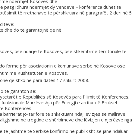
ueshme ndërmjet Kosovës dhe
e të pazgjidhura ndërmjet dy vendeve – konferenca duhet të
otësimit të rrethanave të përshkruara në paragrafët 2 deri në 5
ditëve:
ke dhe do të garantojnë që në
Kosovës, ose ndarje të Kosovës, ose shkëmbime territoriale të
rëdo forme për asociacionin e komunave serbe në Kosovë ose
shtim me Kushtetutën e Kosovës.
sione që shkojnë para datës 17 shkurt 2008.
do të garanton se:
ër qytetarët e Republikës së Kosovës para fillimit të Konferencës.
t funksionale Marrëveshja për Energji e arritur në Bruksel
 të Konferencës
ha barrierat jo-tarifore të shkaktuara ndaj lëvizjes së mallrave
paligjshme në tregtinë e shërbimeve dhe lëvizjen e njerëzve nga
ve të Jashtme të Serbisë konfirmojnë publikisht se janë ndaluar