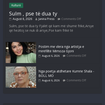
Kulturë
Sulm , pse të dua ty
August 8, 2026
Janina Press
Comments Off
Sulm, pse të dua ty Fjalët që kam më shumë frikë,Arsye
që hezitoj se nuk di arsye,Pse kam frikë të
Postim me vlera nga artistja e
mirëfilltë Mimoza Gjoni
Comments Off
August 6, 2026
Nga poetja atdhetare Kumrie Shala -
BOLL MO
Comments Off
August 6, 2026