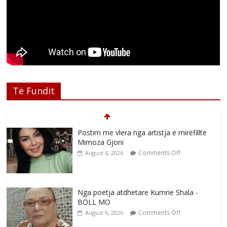
Të Fundit
Postim me vlera nga artistja e mirëfilltë
Mimoza Gjoni
Comments Off
August 6, 2026
Nga poetja atdhetare Kumrie Shala -
BOLL MO
Comments Off
August 6, 2026