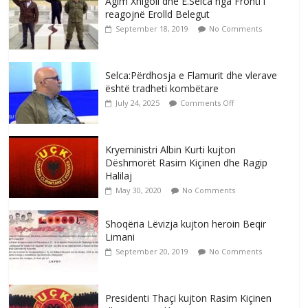
Agim Xhigoli dhe E.Selca nga Fronti i
reagojnë Erolld Belegut
September 18, 2019
No Comments
Selca:Përdhosja e Flamurit dhe vlerave
është tradheti kombëtare
July 24, 2025
Comments Off
Kryeministri Albin Kurti kujton
Dëshmorët Rasim Kiçinen dhe Ragip
Halilaj
May 30, 2020
No Comments
Shoqëria Lëvizja kujton heroin Beqir
Limani
September 20, 2019
No Comments
Presidenti Thaçi kujton Rasim Kiçinen