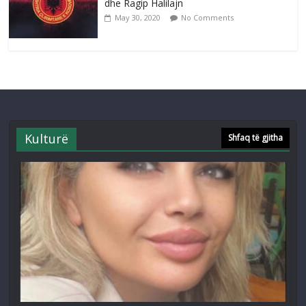
dhe Ragip Halilajn
May 30, 2020
No Comments
Kulturë
Shfaq të gjitha