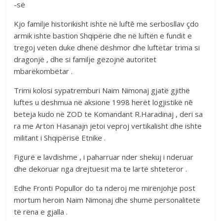
-së
Kjo familje historikisht ishte në luftē me serbosllav çdo
armik ishte bastion Shqipërie dhe në luftën e fundit e
tregoj veten duke dhenë dëshmor dhe luftëtar trima si
dragonjë , dhe si familje gëzojnë autoritet
mbarëkombëtar .
Trimi kolosi sypatremburi Naim Nimonaj gjatë gjithë
luftes u deshmua në aksione 1998 herët logjistikë nē
beteja kudo në ZOD te Komandant R.Haradinaj , deri sa
ra me Arton Hasanajn jetoi veproj vertikalisht dhe ishte
militant i Shqipërisë Etnike .
Figurë e lavdishme , i paharruar nder shekuj i nderuar
dhe dekoruar nga drejtuesit ma te lartë shteteror .
Edhe Fronti Popullor do ta nderoj me mirënjohje post
mortum heroin Naim Nimonaj dhe shumë personalitete
të rëna e gjalla .