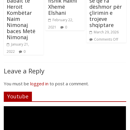
babait të
fisnik Haxhi
së që ra
Heroit
Xhemë
dëshmor për
Kombëtar
Elshani
çlirimin e
Naim
trojeve
February 22,
Nimonaj
shqiptare
2021
0
baces Metë
March 29, 2026
Nimonaj
Comments Off
January 21,
2022
0
Leave a Reply
You must be
logged in
to post a comment.
Youtube