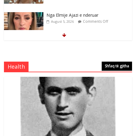
Nga Elmije Ajazi e nderuar
Comments Off
August 5, 2026
Brahim Çekaj njē veprimtar i respektuar i
çeshtjës kombëtare
Comments Off
August 5, 2026
Health
Shfaq të gjitha
Çlirimtari Mentor Mushkolaj nderohet
me mirenjohje nga Xhevdet Qeriqi Dega
e invalidëve në Fushë Kosovë
Comments Off
August 4, 2026
Sulm , pse të dua ty
Comments Off
August 8, 2026