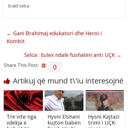
Erald Selca
←
Gani Brahimaj edukatori dhe Heroi i
Kombit
Selca : Eulex ndale fushaten anti UÇK
→
Share This Post:
0
Artikuj që mund t\'iu interesojnë
Tre vite nga
Hysni Elshani
Hysni Kajtazi
vdekja e
kujton baben
trimi i UÇK-