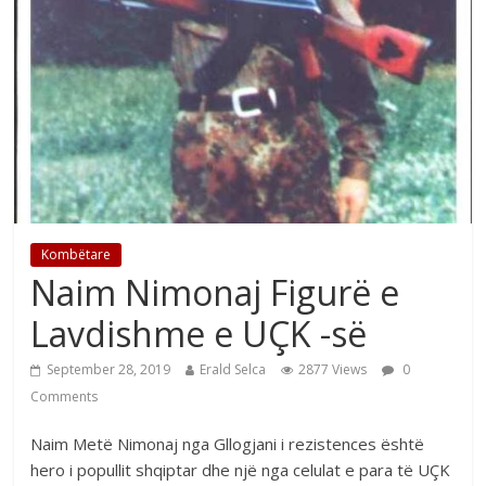
Kombëtare
Naim Nimonaj Figurë e
Lavdishme e UÇK -së
September 28, 2019
Erald Selca
2877 Views
0
Comments
Naim Metë Nimonaj nga Gllogjani i rezistences është
hero i popullit shqiptar dhe një nga celulat e para të UÇK