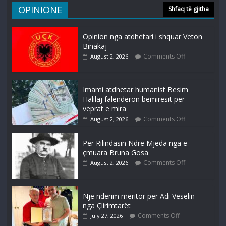
OPINIONE
Shfaq të gjitha
Opinion nga atdhetari i shquar Veton
Binakaj
Comments Off
August 2, 2026
Imami atdhetar humanist Besim
Halilaj falenderon bëmiresit për
veprat e mira
Comments Off
August 2, 2026
Për Rilindasin Ndre Mjeda nga e
çmuara Bruna Gosa
Comments Off
August 2, 2026
Një nderim meritor për Adi Veselin
nga Çlirimtarët
Comments Off
July 27, 2026