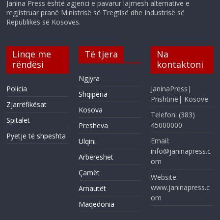
Janina Press është agjenci e pavarur lajmesh alternative e
regjistruar pranë Ministrisë së Tregtisë dhe Industrisë së
Republikës së Kosovës.
Linqe me
Të tjera
Na
rëndësi
kontaktoni
Ngjyra
Policia
JaninaPress|
Shqipëria
Prishtinë| Kosovë
Zjarrëfikësat
Kosova
Telefon: (383)
Spitalet
45000000
Presheva
Pyetje të shpeshta
Email:
Ulqini
info@janinapress.c
Arbëreshët
om
Çamët
Website:
www.janinapress.c
Arnautët
om
Maqedonia