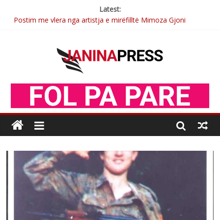
Latest:
Postim me vlera nga artistja e mirëfilltë Mimoza Gjoni
Nga poetja atdhetare Kumrie Shala -BOLL MO
Nga Elmije Ajazi e nderuar
Brahim Çekaj njē veprimtar i respektuar i çeshtjës kombëtare
Sulm , pse të dua ty