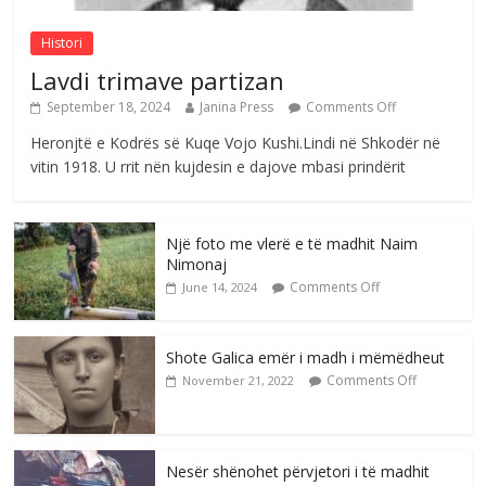
Histori
Lavdi trimave partizan
September 18, 2024
Janina Press
Comments Off
Heronjtë e Kodrës së Kuqe Vojo Kushi.Lindi në Shkodër në
vitin 1918. U rrit nën kujdesin e dajove mbasi prindërit
Një foto me vlerë e të madhit Naim
Nimonaj
Comments Off
June 14, 2024
Shote Galica emër i madh i mëmëdheut
Comments Off
November 21, 2022
Nesër shënohet përvjetori i të madhit