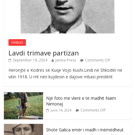
Sulm , pse të dua ty
Comments Off
August 8, 2026
Histori
Lavdi trimave partizan
September 18, 2024
Janina Press
Comments Off
Heronjtë e Kodrës së Kuqe Vojo Kushi.Lindi në Shkodër në
vitin 1918. U rrit nën kujdesin e dajove mbasi prindërit
Një foto me vlerë e të madhit Naim
Nimonaj
Comments Off
June 14, 2024
Shote Galica emër i madh i mëmëdheut