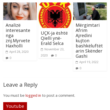
Analizë
Mërgimtari
interesante
Afrim
UÇK-ja është
nga
Ajredini
Qielli ynë-
znj.Myrvete
kujton
Erald Selca
Haxholli
bashkëluftët
November 23,
arin Skënder
April 28, 2020
Gashi
2020
0
0
April 19, 2022
0
Leave a Reply
You must be
logged in
to post a comment.
Youtube