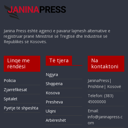
Janina Press është agjenci e pavarur lajmesh alternative e
regjistruar pranë Ministrisë së Tregtisë dhe Industrisë së
Republikës së Kosovës.
Linqe me
Të tjera
Na
rëndësi
kontaktoni
Ngjyra
Policia
JaninaPress|
Shqipëria
Prishtinë| Kosovë
Zjarrëfikësat
Kosova
Telefon: (383)
Spitalet
45000000
Presheva
Pyetje të shpeshta
Email:
Ulqini
info@janinapress.c
Arbëreshët
om