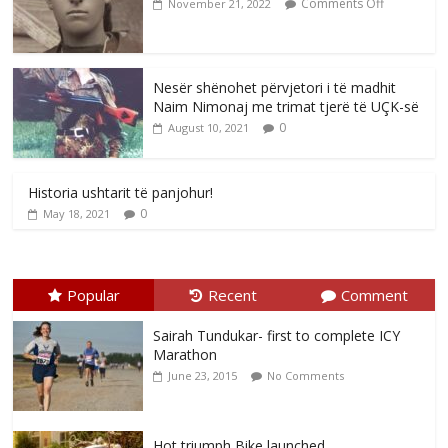
Comments Off
November 21, 2022
Nesër shënohet përvjetori i të madhit
Naim Nimonaj me trimat tjerë të UÇK-së
0
August 10, 2021
Historia ushtarit të panjohur!
0
May 18, 2021
Popular
Recent
Comment
Sairah Tundukar- first to complete ICY
Marathon
June 23, 2015
No Comments
Hot triumph Bike launched