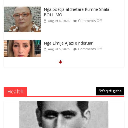
Nga poetja atdhetare Kumrie Shala -
BOLL MO
Comments Off
August 6, 2026
Nga Elmije Ajazi e nderuar
Comments Off
August 5, 2026
Brahim Çekaj njē veprimtar i respektuar i
çeshtjës kombëtare
Comments Off
August 5, 2026
Health
Shfaq të gjitha
Çlirimtari Mentor Mushkolaj nderohet
me mirenjohje nga Xhevdet Qeriqi Dega
e invalidëve në Fushë Kosovë
Comments Off
August 4, 2026