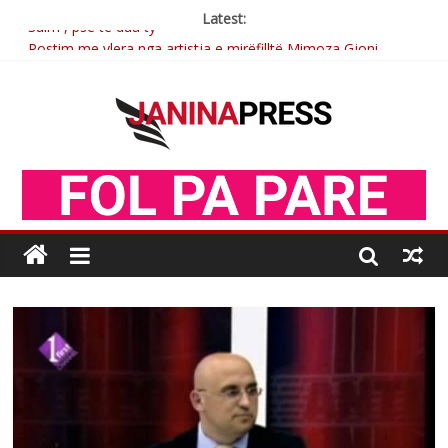
Latest:
Sulm , pse të dua ty
Postim me vlera nga artistja e mirëfilltë Mimoza Gjoni
Nga poetja atdhetare Kumrie Shala -BOLL MO
Nga Elmije Ajazi e nderuar
Brahim Çekaj njē veprimtar i respektuar i çeshtjës kombëtare