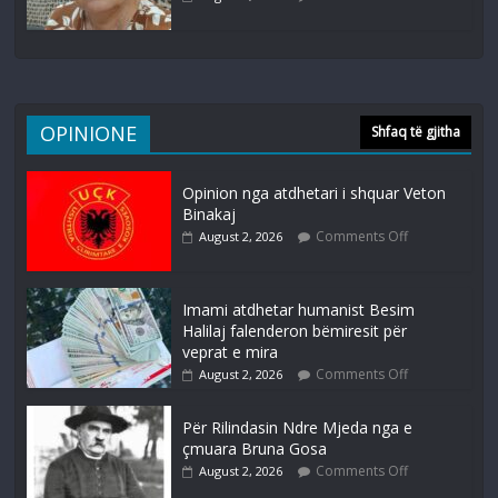
OPINIONE
Shfaq të gjitha
Opinion nga atdhetari i shquar Veton
Binakaj
Comments Off
August 2, 2026
Imami atdhetar humanist Besim
Halilaj falenderon bëmiresit për
veprat e mira
Comments Off
August 2, 2026
Për Rilindasin Ndre Mjeda nga e
çmuara Bruna Gosa
Comments Off
August 2, 2026