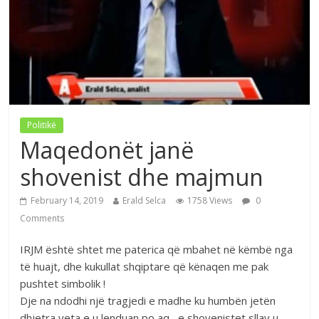
Politikë
Maqedonët janë
shovenist dhe majmun
February 14, 2019
Erald Selca
1758 Views
0
Comments
IRJM është shtet me paterica që mbahet në këmbë nga
të huajt, dhe kukullat shqiptare që kënaqen me pak
pushtet simbolik !
Dje na ndodhi një tragjedi e madhe ku humbën jetën
dhjetra veta e u lenduan po aq , e shovenistet sllav u