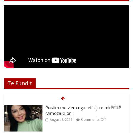
Të Fundit
Postim me vlera nga artistja e mirëfilltë
Mimoza Gjoni
Comments Off
August 6, 2026