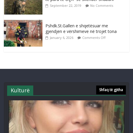
September 22, 2019
No Comments
Pshdk.St.Gallen e shqetësuar me
gjendjen e vërshimeve në trojet tona
January 6, 2026
Comments Off
Kulturë
Shfaq të gjitha