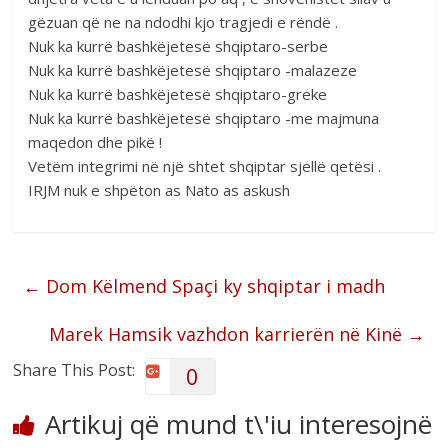
gëzuan që ne na ndodhi kjo tragjedi e rëndë .
Nuk ka kurrë bashkëjetesë shqiptaro-serbe
Nuk ka kurrë bashkëjetesë shqiptaro -malazeze
Nuk ka kurrë bashkëjetesë shqiptaro-greke
Nuk ka kurrë bashkëjetesë shqiptaro -me majmuna
maqedon dhe pikë !
Vetëm integrimi në një shtet shqiptar sjellë qetësi .
IRJM nuk e shpëton as Nato as askush
←
Dom Këlmend Spaçi ky shqiptar i madh
Marek Hamsik vazhdon karrierën në Kinë
→
Share This Post:
0
Artikuj që mund t\'iu interesojnë