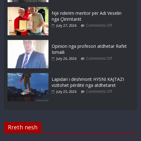
Një nderim meritor për Adi Veselin
nga Çlirimtarët
Comments Off
July 27, 2026
Opinion nga profesori atdhetar Rafet
Ismaili
Comments Off
July 26, 2026
Lapidari i dëshmorit HYSNI KAJTAZI
vizitohet përditë nga atdhetaret
Comments Off
July 25, 2026
Rreth nesh