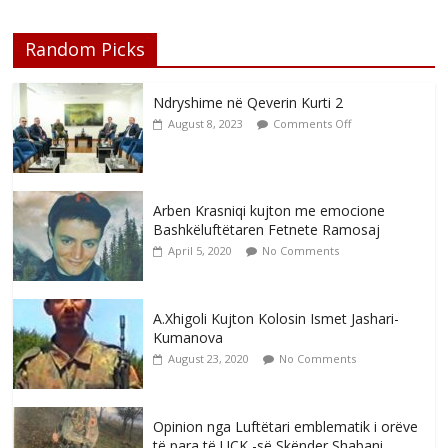
Random Picks
Ndryshime në Qeverin Kurti 2
August 8, 2023
Comments Off
Arben Krasniqi kujton me emocione
Bashkëluftëtaren Fetnete Ramosaj
April 5, 2020
No Comments
A.Xhigoli Kujton Kolosin Ismet Jashari-
Kumanova
August 23, 2020
No Comments
Opinion nga Luftëtari emblematik i orëve
të para të UÇK -së Skënder Shabani