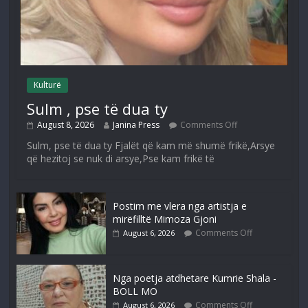
Kulturë
Sulm , pse të dua ty
August 8, 2026
Janina Press
Comments Off
Sulm, pse të dua ty Fjalët që kam më shumë frikë,Arsye
që hezitoj se nuk di arsye,Pse kam frikë të
Postim me vlera nga artistja e
mirëfilltë Mimoza Gjoni
Comments Off
August 6, 2026
Nga poetja atdhetare Kumrie Shala -
BOLL MO
Comments Off
August 6, 2026