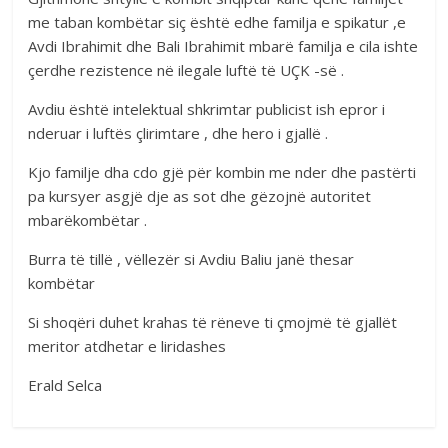
me taban kombëtar siç është edhe familja e spikatur ,e
Avdi Ibrahimit dhe Bali Ibrahimit mbarë familja e cila ishte
çerdhe rezistence në ilegale luftë të UÇK -së .
Avdiu është intelektual shkrimtar publicist ish epror i
nderuar i luftës çlirimtare , dhe hero i gjallë .
Kjo familje dha cdo gjë për kombin me nder dhe pastërti
pa kursyer asgjë dje as sot dhe gëzojnë autoritet
mbarëkombëtar .
Burra të tillë , vëllezër si Avdiu Baliu janë thesar
kombëtar
Si shoqëri duhet krahas të rëneve ti çmojmë të gjallët
meritor atdhetar e liridashes
Erald Selca