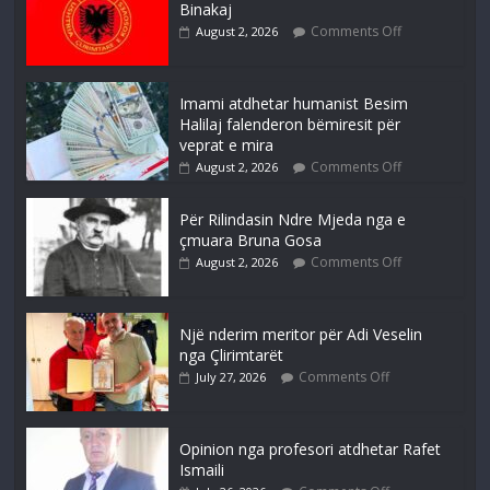
Binakaj
Comments Off
August 2, 2026
Imami atdhetar humanist Besim
Halilaj falenderon bëmiresit për
veprat e mira
Comments Off
August 2, 2026
Për Rilindasin Ndre Mjeda nga e
çmuara Bruna Gosa
Comments Off
August 2, 2026
Një nderim meritor për Adi Veselin
nga Çlirimtarët
Comments Off
July 27, 2026
Opinion nga profesori atdhetar Rafet
Ismaili