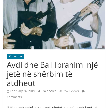
Opinione
Avdi dhe Bali Ibrahimi një
jetë në shërbim të
atdheut
February 26, 2019
Erald Selca
2522 Views
0
Comments
Gjithmonë shtyllë e kombit shqiptar kanë qenë familjet