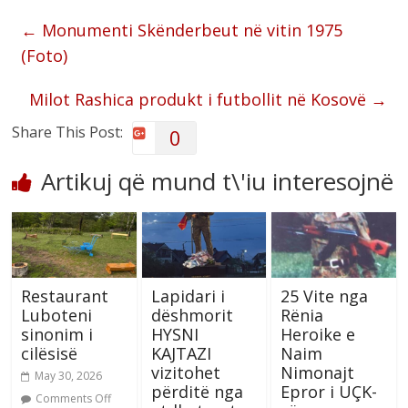
←
Monumenti Skënderbeut në vitin 1975
(Foto)
Milot Rashica produkt i futbollit në Kosovë
→
Share This Post:
0
Artikuj që mund t\'iu interesojnë
Restaurant
Lapidari i
25 Vite nga
Luboteni
dëshmorit
Rënia
sinonim i
HYSNI
Heroike e
cilësisë
KAJTAZI
Naim
vizitohet
Nimonajt
May 30, 2026
përditë nga
Epror i UÇK-
Comments Off