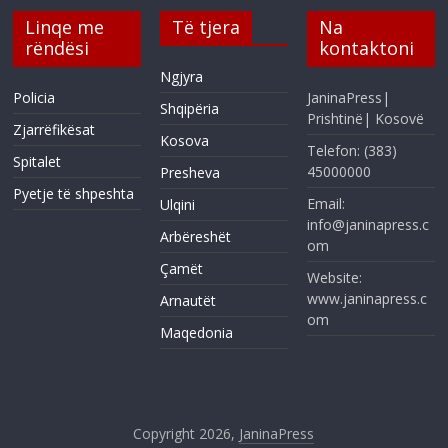
Linqe me
Të tjera
Na
rëndësi
kontaktoni
Ngjyra
Policia
JaninaPress|
Shqipëria
Prishtinë| Kosovë
Zjarrëfikësat
Kosova
Telefon: (383)
Spitalet
45000000
Presheva
Pyetje të shpeshta
Email:
Ulqini
info@janinapress.c
Arbëreshët
om
Çamët
Website:
www.janinapress.c
Arnautët
om
Maqedonia
Copyright 2026,
JaninaPress