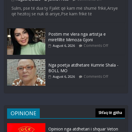
Sulm, pse të dua ty Fjalët që kam më shumë frikë,Arsye
që hezitoj se nuk di arsye,Pse kam frikë të
Postim me vlera nga artistja e
mirëfilltë Mimoza Gjoni
Comments Off
August 6, 2026
Nga poetja atdhetare Kumrie Shala -
BOLL MO
Comments Off
August 6, 2026
OPINIONE
Shfaq të gjitha
Opinion nga atdhetari i shquar Veton