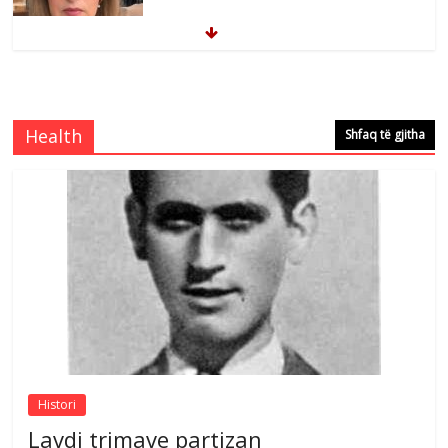
Comments Off
August 5, 2026
Çlirimtari Mentor Mushkolaj nderohet
me mirenjohje nga Xhevdet Qeriqi Dega
e invalidëve në Fushë Kosovë
Health
Shfaq të gjitha
Comments Off
August 4, 2026
Sulm , pse të dua ty
Comments Off
August 8, 2026
Postim me vlera nga artistja e mirëfilltë
Mimoza Gjoni
Comments Off
August 6, 2026
Histori
Lavdi trimave partizan