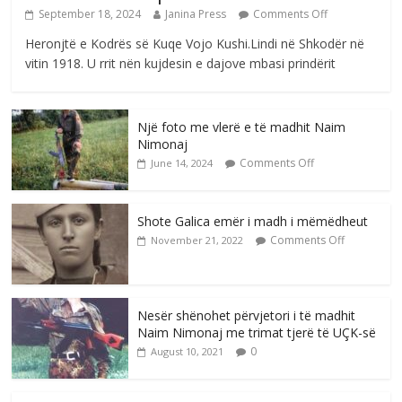
September 18, 2024
Janina Press
Comments Off
Heronjtë e Kodrës së Kuqe Vojo Kushi.Lindi në Shkodër në
vitin 1918. U rrit nën kujdesin e dajove mbasi prindërit
Një foto me vlerë e të madhit Naim
Nimonaj
Comments Off
June 14, 2024
Shote Galica emër i madh i mëmëdheut
Comments Off
November 21, 2022
Nesër shënohet përvjetori i të madhit
Naim Nimonaj me trimat tjerë të UÇK-së
0
August 10, 2021