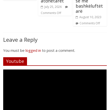
atdhetaret
së me
bashkëluftët
July 25, 2026
arë
Comments Off
August 10, 2023
Comments Off
Leave a Reply
You must be
logged in
to post a comment.
Youtube