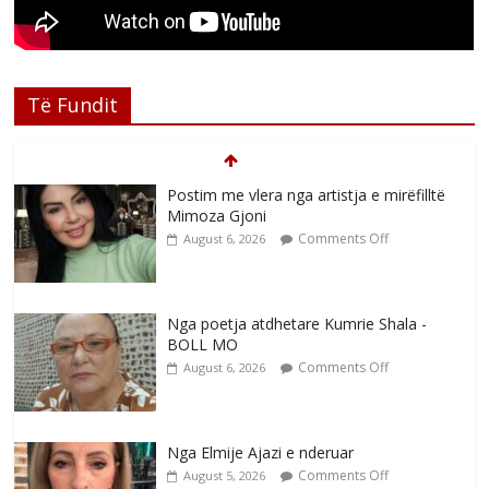
Të Fundit
Nga poetja atdhetare Kumrie Shala -
BOLL MO
Comments Off
August 6, 2026
Nga Elmije Ajazi e nderuar
Comments Off
August 5, 2026
Brahim Çekaj njē veprimtar i respektuar i
çeshtjës kombëtare