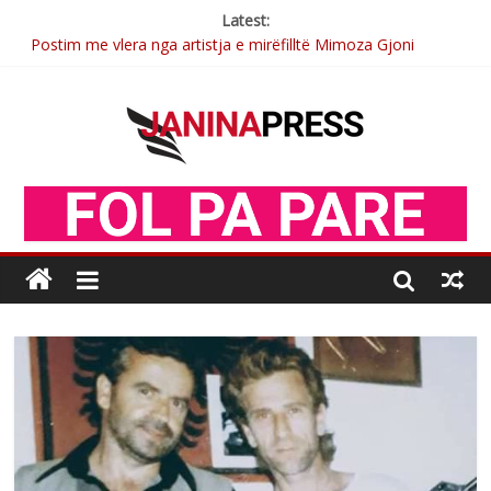
Latest:
Postim me vlera nga artistja e mirëfilltë Mimoza Gjoni
Nga poetja atdhetare Kumrie Shala -BOLL MO
Nga Elmije Ajazi e nderuar
Brahim Çekaj njē veprimtar i respektuar i çeshtjës kombëtare
Sulm , pse të dua ty