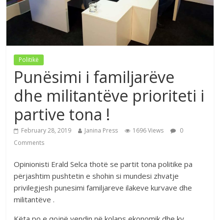
Politikë
Punësimi i familjarëve
dhe militantëve prioriteti i
partive tona !
February 28, 2019
Janina Press
1696 Views
0
Comments
Opinionisti Erald Selca thotë se partit tona politike pa
përjashtim pushtetin e shohin si mundesi zhvatje
privilegjesh punesimi familjareve ilakeve kurvave dhe
militantëve .
Këta po e qojnë vendin në kolaps ekonomik dhe ky