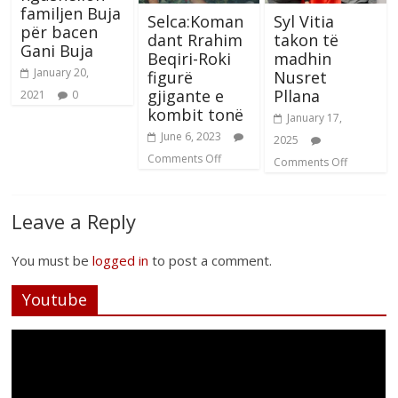
familjen Buja
Selca:Koman
Syl Vitia
për bacen
dant Rrahim
takon të
Gani Buja
Beqiri-Roki
madhin
January 20,
figurë
Nusret
gjigante e
Pllana
2021
0
kombit tonë
January 17,
June 6, 2023
2025
Comments Off
Comments Off
Leave a Reply
You must be
logged in
to post a comment.
Youtube