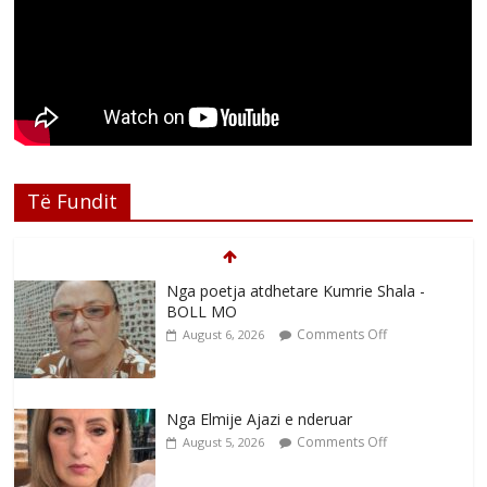
Të Fundit
Nga poetja atdhetare Kumrie Shala -
BOLL MO
Comments Off
August 6, 2026
Nga Elmije Ajazi e nderuar
Comments Off
August 5, 2026