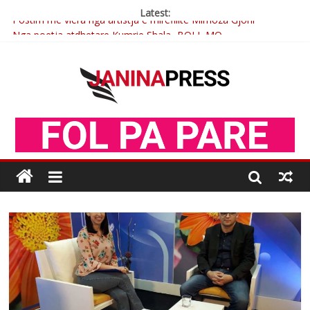
Latest:
Postim me vlera nga artistja e mirëfilltë Mimoza Gjoni
Nga poetja atdhetare Kumrie Shala -BOLL MO
Nga Elmije Ajazi e nderuar
Brahim Çekaj njē veprimtar i respektuar i çeshtjës kombëtare
Çlirimtari Mentor Mushkolaj nderohet me mirenjohje nga
Xhevdet Qeriqi Dega e invalidëve në Fushë Kosovë