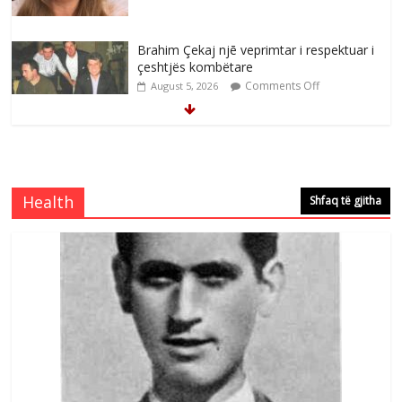
Brahim Çekaj njē veprimtar i respektuar i
çeshtjës kombëtare
Comments Off
August 5, 2026
Çlirimtari Mentor Mushkolaj nderohet
me mirenjohje nga Xhevdet Qeriqi Dega
e invalidëve në Fushë Kosovë
Health
Shfaq të gjitha
Comments Off
August 4, 2026
Çlirimtari Agron Gërvalla me takime pune
në atdhe të shoqerisë Levizja
Comments Off
August 3, 2026
Postim me vlera nga artistja e mirëfilltë
Mimoza Gjoni