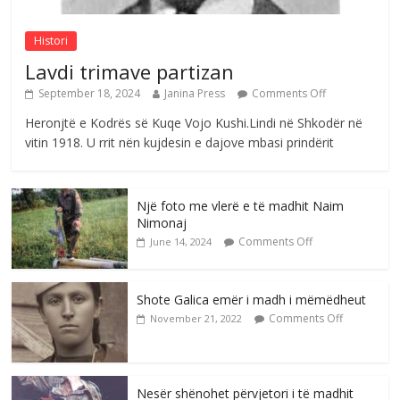
Comments Off
August 6, 2026
Histori
Lavdi trimave partizan
September 18, 2024
Janina Press
Comments Off
Heronjtë e Kodrës së Kuqe Vojo Kushi.Lindi në Shkodër në
vitin 1918. U rrit nën kujdesin e dajove mbasi prindërit
Një foto me vlerë e të madhit Naim
Nimonaj
Comments Off
June 14, 2024
Shote Galica emër i madh i mëmëdheut
Comments Off
November 21, 2022
Nesër shënohet përvjetori i të madhit