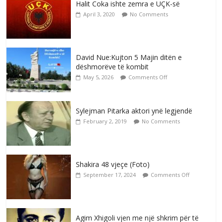
Halit Coka ishte zemra e UÇK-së
April 3, 2020
No Comments
David Nue:Kujton 5 Majin ditën e
dëshmorëve të kombit
May 5, 2026
Comments Off
Sylejman Pitarka aktori ynë legjendë
February 2, 2019
No Comments
Shakira 48 vjeçe (Foto)
September 17, 2024
Comments Off
Agim Xhigoli vjen me një shkrim për të