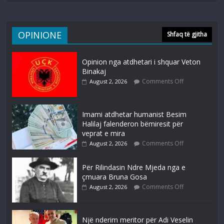
OPINIONE
Shfaq të gjitha
Opinion nga atdhetari i shquar Veton
Binakaj
Comments Off
August 2, 2026
Imami atdhetar humanist Besim
Halilaj falenderon bëmiresit për
veprat e mira
Comments Off
August 2, 2026
Për Rilindasin Ndre Mjeda nga e
çmuara Bruna Gosa
Comments Off
August 2, 2026
Një nderim meritor për Adi Veselin