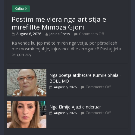
Kulturë
Postim me vlera nga artistja e
mirëfilltë Mimoza Gjoni
August 6, 2026
Janina Press
Comments Off
Ka vende ku jep më të mirën nga vetja, por përballesh
me mosmirënjohje, injorancë dhe arrogancë.Pastaj jeta
të çon aty
Nga poetja atdhetare Kumrie Shala -
BOLL MO
Comments Off
August 6, 2026
Nga Elmije Ajazi e nderuar
Comments Off
August 5, 2026