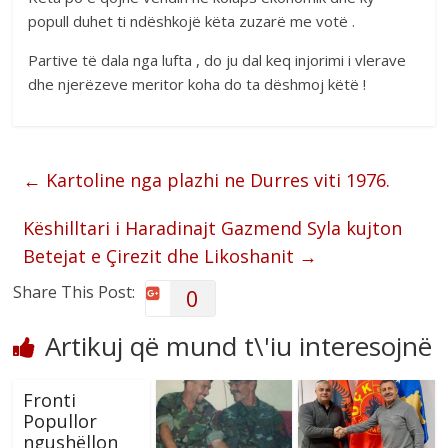
popull duhet ti ndëshkojë këta zuzarë me votë .
Partive të dala nga lufta , do ju dal keq injorimi i vlerave
dhe njerëzeve meritor koha do ta dëshmoj këtë !
←
Kartoline nga plazhi ne Durres viti 1976.
Këshilltari i Haradinajt Gazmend Syla kujton
Betejat e Çirezit dhe Likoshanit
→
Share This Post:
0
Artikuj që mund t\'iu interesojnë
Fronti
Popullor
ngushëllon