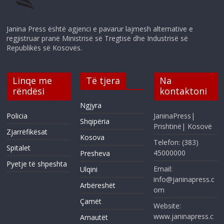
Janina Press është agjenci e pavarur lajmesh alternative e
regjistruar pranë Ministrisë së Tregtisë dhe Industrisë së
Republikës së Kosovës.
Linqe me
Të tjera
Na
rëndësi
kontaktoni
Ngjyra
Policia
JaninaPress|
Shqipëria
Prishtinë| Kosovë
Zjarrëfikësat
Kosova
Telefon: (383)
Spitalet
45000000
Presheva
Pyetje të shpeshta
Email:
Ulqini
info@janinapress.c
Arbëreshët
om
Çamët
Website:
www.janinapress.c
Arnautët