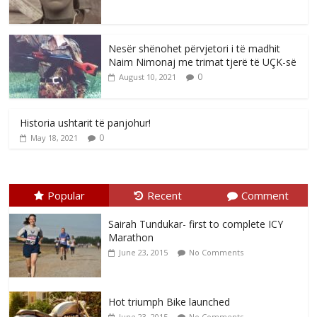
Nesër shënohet përvjetori i të madhit
Naim Nimonaj me trimat tjerë të UÇK-së
0
August 10, 2021
Historia ushtarit të panjohur!
0
May 18, 2021
Popular
Recent
Comment
Sairah Tundukar- first to complete ICY
Marathon
June 23, 2015
No Comments
Hot triumph Bike launched
June 23, 2015
No Comments