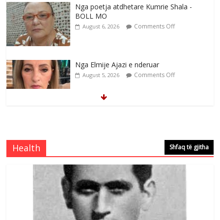
Nga poetja atdhetare Kumrie Shala -
BOLL MO
Comments Off
August 6, 2026
Nga Elmije Ajazi e nderuar
Comments Off
August 5, 2026
Brahim Çekaj njē veprimtar i respektuar i
çeshtjës kombëtare
Comments Off
August 5, 2026
Health
Shfaq të gjitha
Çlirimtari Mentor Mushkolaj nderohet
me mirenjohje nga Xhevdet Qeriqi Dega
e invalidëve në Fushë Kosovë
Comments Off
August 4, 2026