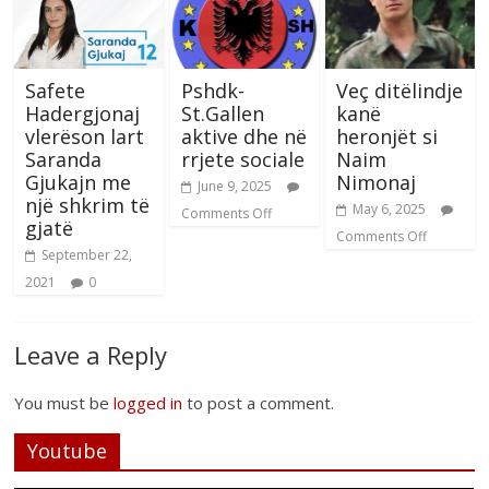
Safete
Pshdk-
Veç ditëlindje
Hadergjonaj
St.Gallen
kanë
vlerëson lart
aktive dhe në
heronjët si
Saranda
rrjete sociale
Naim
Gjukajn me
Nimonaj
June 9, 2025
një shkrim të
May 6, 2025
Comments Off
gjatë
Comments Off
September 22,
2021
0
Leave a Reply
You must be
logged in
to post a comment.
Youtube