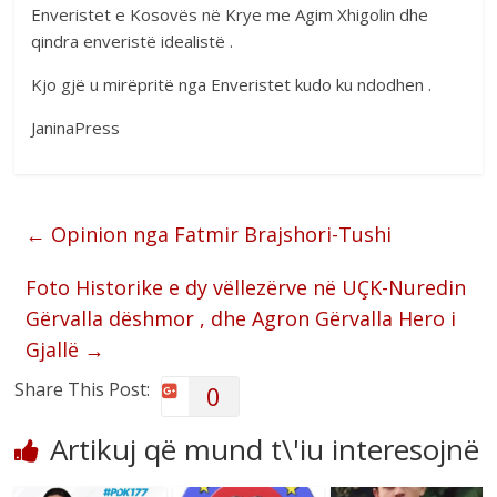
Enveristet e Kosovës në Krye me Agim Xhigolin dhe
qindra enveristë idealistë .
Kjo gjë u mirëpritë nga Enveristet kudo ku ndodhen .
JaninaPress
←
Opinion nga Fatmir Brajshori-Tushi
Foto Historike e dy vëllezërve në UÇK-Nuredin
Gërvalla dëshmor , dhe Agron Gërvalla Hero i
Gjallë
→
Share This Post:
0
Artikuj që mund t\'iu interesojnë