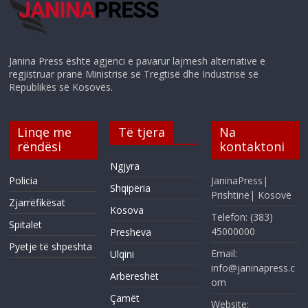
Janina Press është agjenci e pavarur lajmesh alternative e
regjistruar pranë Ministrisë së Tregtisë dhe Industrisë së
Republikës së Kosovës.
Linqe me
Të tjera
Na
rëndësi
kontaktoni
Ngjyra
Policia
JaninaPress|
Shqipëria
Prishtinë| Kosovë
Zjarrëfikësat
Kosova
Telefon: (383)
Spitalet
45000000
Presheva
Pyetje të shpeshta
Email:
Ulqini
info@janinapress.c
Arbëreshët
om
Çamët
Website: