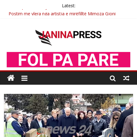
Latest:
Postim me vlera nga artistja e mirëfilltë Mimoza Gjoni
Nga poetja atdhetare Kumrie Shala -BOLL MO
Nga Elmije Ajazi e nderuar
Brahim Çekaj njē veprimtar i respektuar i çeshtjës kombëtare
Sulm , pse të dua ty