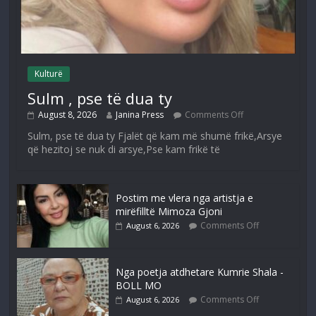
Kulturë
Sulm , pse të dua ty
August 8, 2026
Janina Press
Comments Off
Sulm, pse të dua ty Fjalët që kam më shumë frikë,Arsye
që hezitoj se nuk di arsye,Pse kam frikë të
Postim me vlera nga artistja e
mirëfilltë Mimoza Gjoni
Comments Off
August 6, 2026
Nga poetja atdhetare Kumrie Shala -
BOLL MO
Comments Off
August 6, 2026