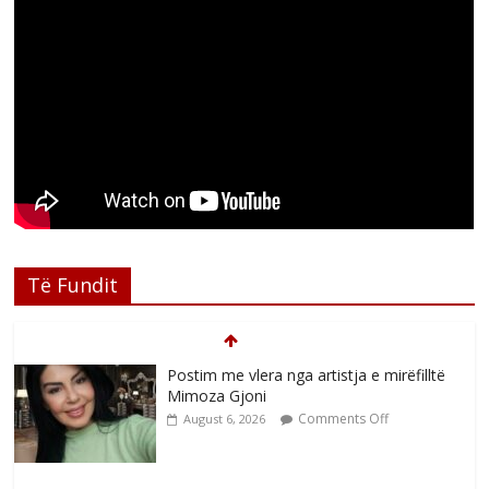
Të Fundit
Postim me vlera nga artistja e mirëfilltë
Mimoza Gjoni
Comments Off
August 6, 2026