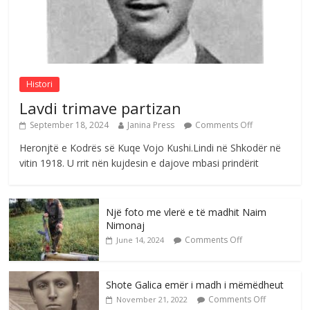
Sulm , pse të dua ty
Comments Off
August 8, 2026
Histori
Lavdi trimave partizan
September 18, 2024
Janina Press
Comments Off
Heronjtë e Kodrës së Kuqe Vojo Kushi.Lindi në Shkodër në
vitin 1918. U rrit nën kujdesin e dajove mbasi prindërit
Një foto me vlerë e të madhit Naim
Nimonaj
Comments Off
June 14, 2024
Shote Galica emër i madh i mëmëdheut
Comments Off
November 21, 2022