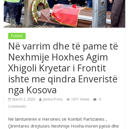
Politikë
Në varrim dhe të pame të
Nexhmije Hoxhes Agim
Xhigoli Kryetar i Frontit
ishte me qindra Enveristë
nga Kosova
March 2, 2020
Janina Press
1671 Views
0
Comments
Në lamtumirën e Heroines së Kombit Partizanes ,
Çlirimtares drejtuses Nexhmije Hoxha moren pjesë dhe