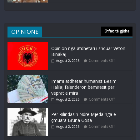
OPINIONE
Shfaq të gjitha
Opinion nga atdhetari i shquar Veton
Binakaj
Comments Off
August 2, 2026
Imami atdhetar humanist Besim
Halilaj falenderon bëmiresit për
veprat e mira
Comments Off
August 2, 2026
Për Rilindasin Ndre Mjeda nga e
çmuara Bruna Gosa
Comments Off
August 2, 2026