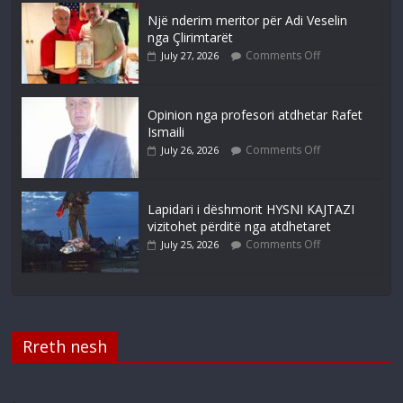
Një nderim meritor për Adi Veselin
nga Çlirimtarët
Comments Off
July 27, 2026
Opinion nga profesori atdhetar Rafet
Ismaili
Comments Off
July 26, 2026
Lapidari i dëshmorit HYSNI KAJTAZI
vizitohet përditë nga atdhetaret
Comments Off
July 25, 2026
Rreth nesh