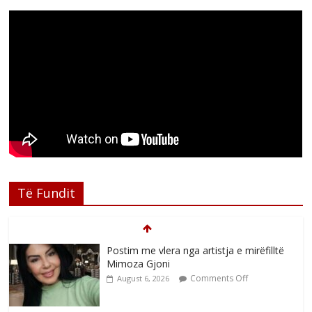
Të Fundit
Postim me vlera nga artistja e mirëfilltë
Mimoza Gjoni
Comments Off
August 6, 2026