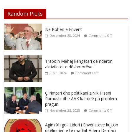
Random Picks
Në Kohën e Enverit
December 28, 2024
Comments Off
Traboin Mehaj këngëtari që nderon
aktivitetet e dëshmorëve
July 1, 2024
Comments Off
Çlirimtari dhe politikani z.Nik Hiseni
Ramushi dhe AAK kalojnë pa problem
pragun
November 25, 2025
Comments Off
Agim Xhigoli Lideri i Enveristeve kujton
ditëlindjen e të madhit Adem Demaçi