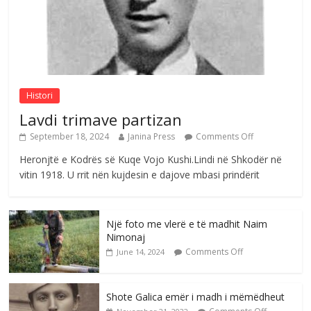
Sulm , pse të dua ty
Comments Off
August 8, 2026
Histori
Lavdi trimave partizan
September 18, 2024
Janina Press
Comments Off
Heronjtë e Kodrës së Kuqe Vojo Kushi.Lindi në Shkodër në
vitin 1918. U rrit nën kujdesin e dajove mbasi prindërit
Një foto me vlerë e të madhit Naim
Nimonaj
Comments Off
June 14, 2024
Shote Galica emër i madh i mëmëdheut