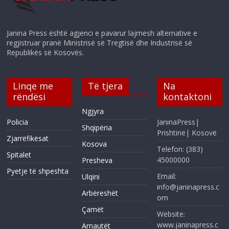
Janina Press është agjenci e pavarur lajmesh alternative e
regjistruar pranë Ministrisë së Tregtisë dhe Industrisë së
Republikës së Kosovës.
Linqe me
Të tjera
Na
rëndësi
kontaktoni
Ngjyra
Policia
JaninaPress|
Shqipëria
Prishtinë| Kosovë
Zjarrëfikësat
Kosova
Telefon: (383)
Spitalet
45000000
Presheva
Pyetje të shpeshta
Email:
Ulqini
info@janinapress.c
Arbëreshët
om
Çamët
Website:
www.janinapress.c
Arnautët