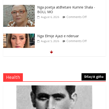
Nga poetja atdhetare Kumrie Shala -
BOLL MO
Comments Off
August 6, 2026
Nga Elmije Ajazi e nderuar
Comments Off
August 5, 2026
Brahim Çekaj njē veprimtar i respektuar i
çeshtjës kombëtare
Comments Off
August 5, 2026
Health
Shfaq të gjitha
Çlirimtari Mentor Mushkolaj nderohet
me mirenjohje nga Xhevdet Qeriqi Dega
e invalidëve në Fushë Kosovë
Comments Off
August 4, 2026