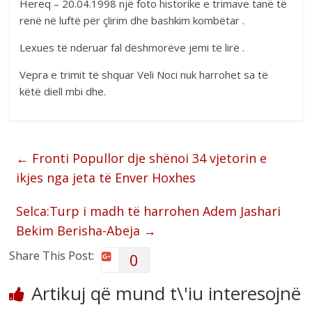
Hereq – 20.04.1998 një foto historike e trimave tanë të
renë në luftë për çlirim dhe bashkim kombëtar .
Lexues të nderuar fal dëshmorëve jemi të lirë .
Vepra e trimit të shquar Veli Noci nuk harrohet sa të
këtë diell mbi dhe.
←
Fronti Popullor dje shënoi 34 vjetorin e
ikjes nga jeta të Enver Hoxhes
Selca:Turp i madh të harrohen Adem Jashari
Bekim Berisha-Abeja
→
Share This Post:
0
Artikuj që mund t\'iu interesojnë