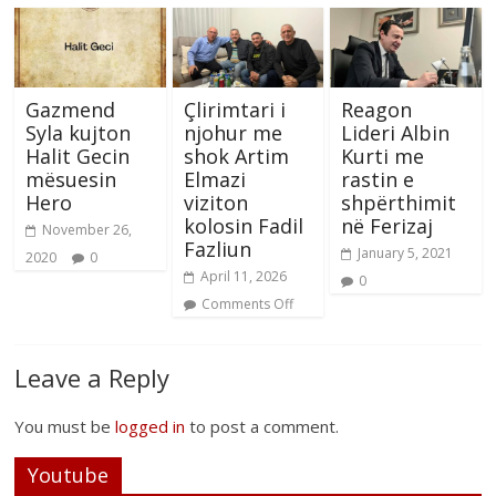
Gazmend
Çlirimtari i
Reagon
Syla kujton
njohur me
Lideri Albin
Halit Gecin
shok Artim
Kurti me
mësuesin
Elmazi
rastin e
Hero
viziton
shpërthimit
kolosin Fadil
në Ferizaj
November 26,
Fazliun
January 5, 2021
2020
0
April 11, 2026
0
Comments Off
Leave a Reply
You must be
logged in
to post a comment.
Youtube