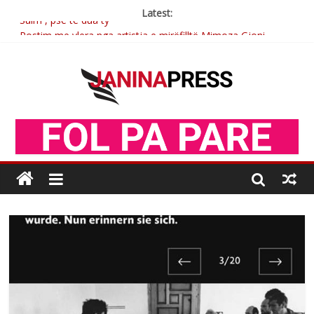
Latest:
Sulm , pse të dua ty
Postim me vlera nga artistja e mirëfilltë Mimoza Gjoni
Nga poetja atdhetare Kumrie Shala -BOLL MO
Nga Elmije Ajazi e nderuar
Brahim Çekaj njē veprimtar i respektuar i çeshtjës kombëtare