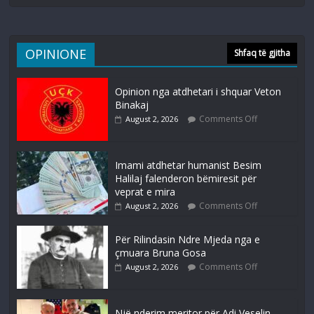
OPINIONE
Shfaq të gjitha
Opinion nga atdhetari i shquar Veton
Binakaj
Comments Off
August 2, 2026
Imami atdhetar humanist Besim
Halilaj falenderon bëmiresit për
veprat e mira
Comments Off
August 2, 2026
Për Rilindasin Ndre Mjeda nga e
çmuara Bruna Gosa
Comments Off
August 2, 2026
Një nderim meritor për Adi Veselin