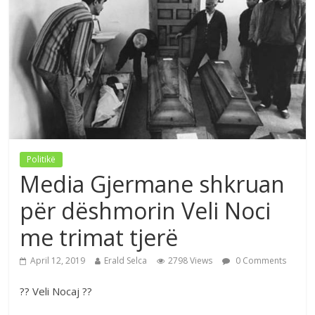
Politikë
Media Gjermane shkruan
për dëshmorin Veli Noci
me trimat tjerë
April 12, 2019
Erald Selca
2798 Views
0 Comments
?? Veli Nocaj ??