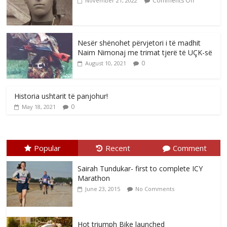
Comments Off
November 21, 2022
Nesër shënohet përvjetori i të madhit
Naim Nimonaj me trimat tjerë të UÇK-së
0
August 10, 2021
Historia ushtarit të panjohur!
0
May 18, 2021
Popular
Recent
Comment
Sairah Tundukar- first to complete ICY
Marathon
June 23, 2015
No Comments
Hot triumph Bike launched