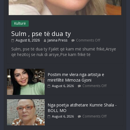
Kulturë
Sulm , pse të dua ty
August 8, 2026
Janina Press
Comments Off
Sulm, pse të dua ty Fjalët që kam më shumë frikë,Arsye
që hezitoj se nuk di arsye,Pse kam frikë të
Postim me vlera nga artistja e
mirëfilltë Mimoza Gjoni
Comments Off
August 6, 2026
Nga poetja atdhetare Kumrie Shala -
BOLL MO
Comments Off
August 6, 2026