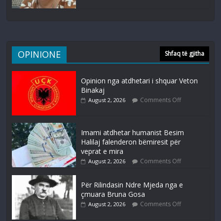
OPINIONE
Shfaq të gjitha
Opinion nga atdhetari i shquar Veton
Binakaj
Comments Off
August 2, 2026
Imami atdhetar humanist Besim
Halilaj falenderon bëmiresit për
veprat e mira
Comments Off
August 2, 2026
Për Rilindasin Ndre Mjeda nga e
çmuara Bruna Gosa
Comments Off
August 2, 2026