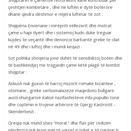
çeshtjën kombëtare , dhe në luftën e dytë botërore
dhanë qindra dëshmor e mijëra luftëtar të zot .
Shqipëria Enveriane i mirëpriti vëllezerit dhe motrat
çame u hapi dyert dhe i sistemoj kudo duke treguar
kujdes të veçantë dhe denoncoi barbarite greke te cilat
në 49 dhe i luftoj dhe i mundi keqazi .
Sot politika shoqëria jonë duhet të sensibilizoj botën dhe
të bashkëndjej me tragjedin çame këtë plagë të kombit
shqiptar .
Askush nuk guxon të harroj mizorit romake bizantine ,
otomane , greke serbomalazeze maqedono bullgare
austrohungarisë italisë nazifashisteve mbi popullin tonë
dhe coptimin e trojeve arbërore të Gjergj Kastriotit -
Skënderbeut .
Greqia nuk mund shes “moral ” dhe flas për civilizim
përderisa nuk lejon njerzit varret e tokat e të parëve ti