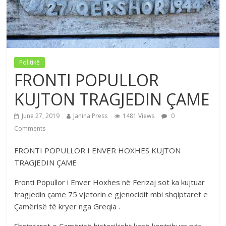
Politikë
FRONTI POPULLOR
KUJTON TRAGJEDIN ÇAME
June 27, 2019
Janina Press
1481 Views
0
Comments
FRONTI POPULLOR I ENVER HOXHES KUJTON
TRAGJEDIN ÇAME
Fronti Popullor i Enver Hoxhes në Ferizaj sot ka kujtuar
tragjedin çame 75 vjetorin e gjenocidit mbi shqiptaret e
Çamërisë të kryer nga Greqia .
Shqiptaret e Çamërisë historikisht kanë kontribuar për