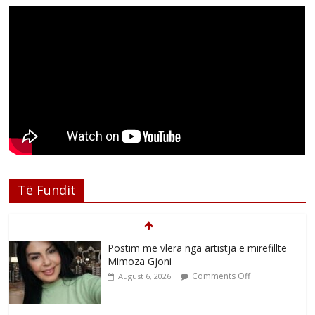
Të Fundit
Postim me vlera nga artistja e mirëfilltë
Mimoza Gjoni
Comments Off
August 6, 2026