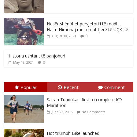
Nesër shënohet përvjetori i të madhit
Naim Nimonaj me trimat tjerë të UÇK-së
0
August 10, 2021
Historia ushtarit të panjohur!
0
May 18, 2021
Popular
Recent
Comment
Sairah Tundukar- first to complete ICY
Marathon
June 23, 2015
No Comments
Hot triumph Bike launched