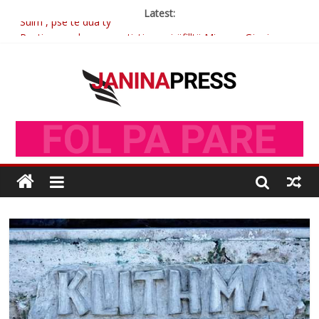
Latest:
Sulm , pse të dua ty
Postim me vlera nga artistja e mirëfilltë Mimoza Gjoni
Nga poetja atdhetare Kumrie Shala -BOLL MO
Nga Elmije Ajazi e nderuar
Brahim Çekaj njē veprimtar i respektuar i çeshtjës kombëtare