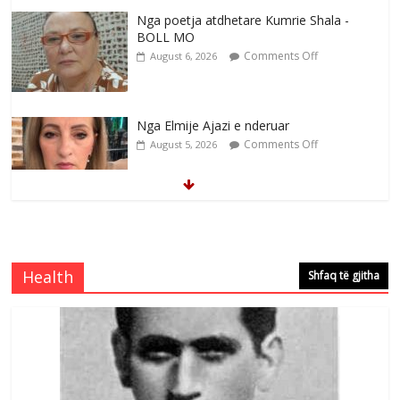
Nga poetja atdhetare Kumrie Shala -
BOLL MO
Comments Off
August 6, 2026
Nga Elmije Ajazi e nderuar
Comments Off
August 5, 2026
Brahim Çekaj njē veprimtar i respektuar i
çeshtjës kombëtare
Comments Off
August 5, 2026
Health
Shfaq të gjitha
Çlirimtari Mentor Mushkolaj nderohet
me mirenjohje nga Xhevdet Qeriqi Dega
e invalidëve në Fushë Kosovë
Comments Off
August 4, 2026