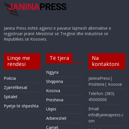
Janina Press është agjenci e pavarur lajmesh alternative e
regjistruar pranë Ministrisë së Tregtisë dhe Industrisë së
Republikës së Kosovës.
Linqe me
Të tjera
Na
rëndësi
kontaktoni
Ngjyra
Policia
JaninaPress|
Shqipëria
Prishtinë| Kosovë
Zjarrëfikësat
Kosova
Telefon: (383)
Spitalet
45000000
Presheva
Pyetje të shpeshta
Email:
Ulqini
info@janinapress.c
Arbëreshët
om
Çamët