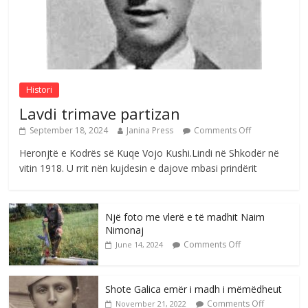
Sulm , pse të dua ty
Comments Off
August 8, 2026
Histori
Lavdi trimave partizan
September 18, 2024
Janina Press
Comments Off
Heronjtë e Kodrës së Kuqe Vojo Kushi.Lindi në Shkodër në
vitin 1918. U rrit nën kujdesin e dajove mbasi prindërit
Një foto me vlerë e të madhit Naim
Nimonaj
Comments Off
June 14, 2024
Shote Galica emër i madh i mëmëdheut
Comments Off
November 21, 2022