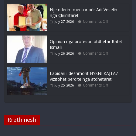
Një nderim meritor për Adi Veselin
nga Çlirimtarët
Comments Off
July 27, 2026
Opinion nga profesori atdhetar Rafet
Ismaili
Comments Off
July 26, 2026
Lapidari i dëshmorit HYSNI KAJTAZI
vizitohet përditë nga atdhetaret
Comments Off
July 25, 2026
Rreth nesh