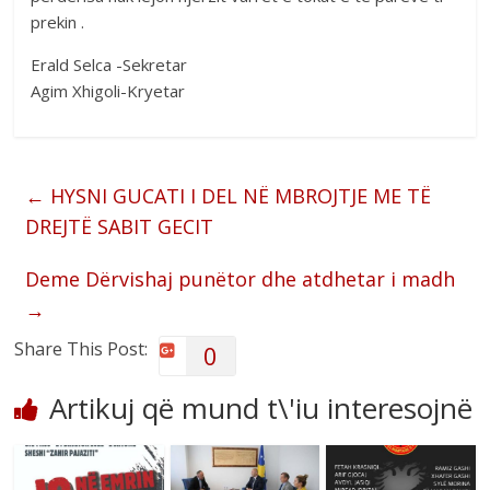
prekin .
Erald Selca -Sekretar
Agim Xhigoli-Kryetar
←
HYSNI GUCATI I DEL NË MBROJTJE ME TË
DREJTË SABIT GECIT
Deme Dërvishaj punëtor dhe atdhetar i madh
→
Share This Post:
0
Artikuj që mund t\'iu interesojnë