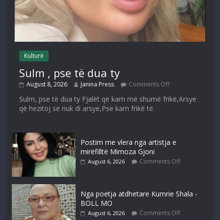
Kulturë
Sulm , pse të dua ty
August 8, 2026
Janina Press
Comments Off
Sulm, pse të dua ty Fjalët që kam më shumë frikë,Arsye
që hezitoj se nuk di arsye,Pse kam frikë të
Postim me vlera nga artistja e
mirëfilltë Mimoza Gjoni
Comments Off
August 6, 2026
Nga poetja atdhetare Kumrie Shala -
BOLL MO
Comments Off
August 6, 2026