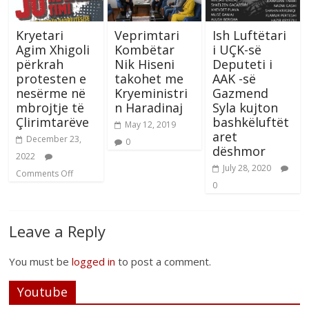
Kryetari
Veprimtari
Ish Luftëtari
Agim Xhigoli
Kombëtar
i UÇK-së
përkrah
Nik Hiseni
Deputeti i
protesten e
takohet me
AAK -së
nesërme në
Kryeministri
Gazmend
mbrojtje të
n Haradinaj
Syla kujton
Çlirimtarëve
bashkëluftët
May 12, 2019
aret
December 23,
0
dëshmor
2022
July 28, 2020
Comments Off
0
Leave a Reply
You must be
logged in
to post a comment.
Youtube