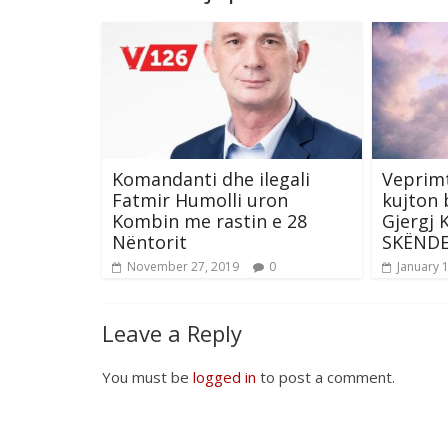
Komandanti dhe ilegali
Veprimt
Fatmir Humolli uron
kujton 
Kombin me rastin e 28
Gjergj 
Nëntorit
SKËND
November 27, 2019
0
January 
Leave a Reply
You must be
logged in
to post a comment.