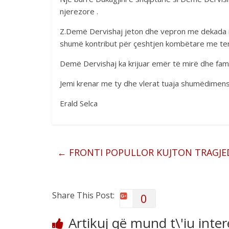
njerezore .
Z.Demë Dervishaj jeton dhe vepron me dekada 
shumë kontribut për çeshtjen kombëtare me terë
Demë Dervishaj ka krijuar emër të mirë dhe fami
Jemi krenar me ty dhe vlerat tuaja shumëdimen
Erald Selca
←
FRONTI POPULLOR KUJTON TRAGJE
Share This Post:
0
Artikuj që mund t\'iu inte