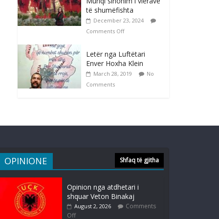
Muriqi sinonim i vlerave
të shumëfishta
December 23, 2024
Comments Off
Letër nga Luftëtari
Enver Hoxha Klein
March 28, 2019
No
Comments
OPINIONE
Shfaq të gjitha
Opinion nga atdhetari i
shquar Veton Binakaj
Comments
August 2, 2026
Off