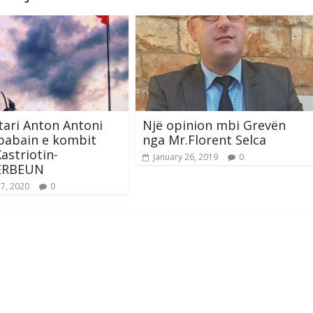
ari Anton Antoni
Një opinion mbi Grevën
babain e kombit
nga Mr.Florent Selca
Kastriotin-
January 26, 2019
0
ERBEUN
17, 2020
0