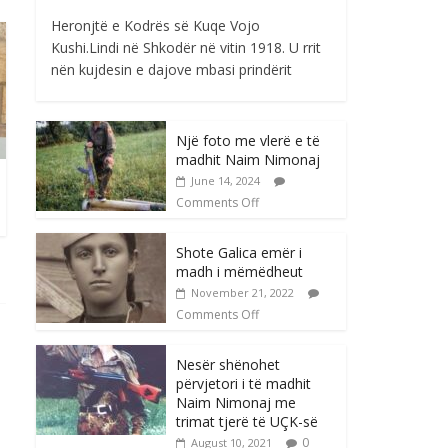
Heronjtë e Kodrës së Kuqe Vojo
Kushi.Lindi në Shkodër në vitin 1918. U rrit
nën kujdesin e dajove mbasi prindërit
Një foto me vlerë e të
madhit Naim Nimonaj
June 14, 2024
Comments Off
Shote Galica emër i
madh i mëmëdheut
November 21, 2022
Comments Off
Nesër shënohet
përvjetori i të madhit
Naim Nimonaj me
trimat tjerë të UÇK-së
0
August 10, 2021