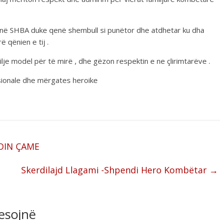
në SHBA duke qenë shembull si punëtor dhe atdhetar ku dha
 qënien e tij .
lje model për të mirë , dhe gëzon respektin e ne çlirimtarëve .
sionale dhe mërgates heroike
DIN ÇAME
Skerdilajd Llagami -Shpendi Hero Kombëtar
→
resojnë