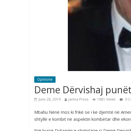
Opinione
Deme Dërvishaj punët
June 28, 2019
Janina Press
1881 Views
0 C
Mbahu Nënë mos ki frikë se i ke djemtë në Amer
shtyllë e kombit në aspektin kombëtar dhe ekono
Një burrë Dukagjini e shqiptarie si Demë Dervis