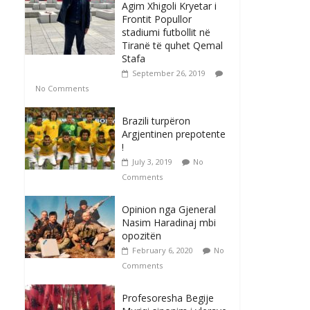
Agim Xhigoli Kryetar i
Frontit Popullor
stadiumi futbollit në
Tiranë të quhet Qemal
Stafa
September 26, 2019
No Comments
Brazili turpëron
Argjentinen prepotente
!
July 3, 2019
No
Comments
Opinion nga Gjeneral
Nasim Haradinaj mbi
opozitën
February 6, 2020
No
Comments
Profesoresha Begije