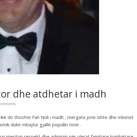
or dhe atdhetar i madh
omments
ikë do thoshte Fan Noli i madh , mërgata jonë ishte dhe mbetet
mik duke mbajtur gjallë popullin tonë .
haj meriton respekt dhe admirim për vlerat familjare kombëtare