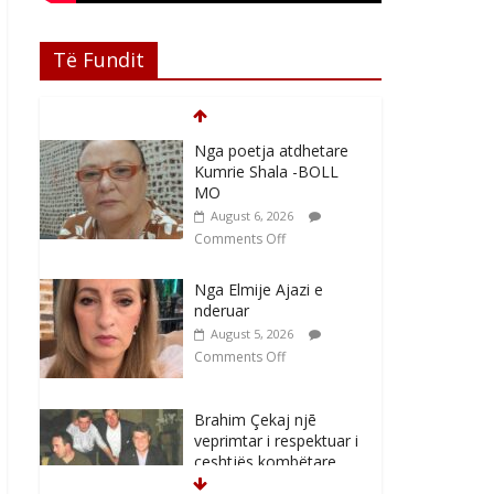
Të Fundit
Nga poetja atdhetare
Kumrie Shala -BOLL
MO
August 6, 2026
Comments Off
Nga Elmije Ajazi e
nderuar
August 5, 2026
Comments Off
Brahim Çekaj njē
veprimtar i respektuar i
çeshtjës kombëtare
August 5, 2026