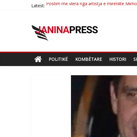
Latest:
Nga poetja atdhetare Kumrie Shala -BOLL M
Nga Elmije Ajazi e nderuar
Brahim Çekaj njē veprimtar i respektuar i çe
Çlirimtari Mentor Mushkolaj nderohet me mir
POLITIKË
KOMBËTARE
HISTORI
S