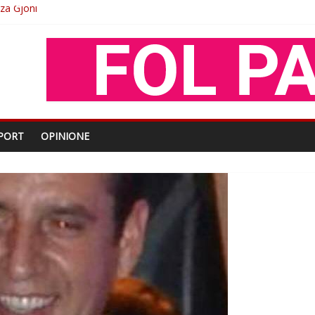
O
shtjës kombëtare
enjohje nga Xhevdet Qeriqi Dega e invalidëve në Fushë Kosovë
PORT
OPINIONE