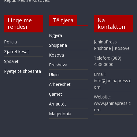
Republikës së Kosovës.
Linqe me
Të tjera
Na
rëndësi
kontaktoni
Ngjyra
Policia
JaninaPress|
Shqipëria
Prishtinë| Kosovë
Zjarrëfikësat
Kosova
Telefon: (383)
Spitalet
45000000
Presheva
Pyetje të shpeshta
Email:
Ulqini
info@janinapress.c
Arbëreshët
om
Çamët
Website:
www.janinapress.c
Arnautët
om
Maqedonia