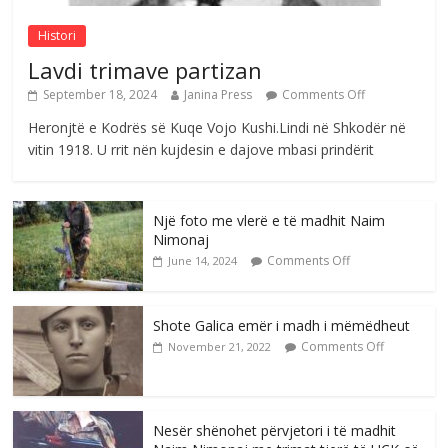
Histori
Lavdi trimave partizan
September 18, 2024
Janina Press
Comments Off
Heronjtë e Kodrës së Kuqe Vojo Kushi.Lindi në Shkodër në
vitin 1918. U rrit nën kujdesin e dajove mbasi prindërit
Një foto me vlerë e të madhit Naim
Nimonaj
Comments Off
June 14, 2024
Shote Galica emër i madh i mëmëdheut
Comments Off
November 21, 2022
Nesër shënohet përvjetori i të madhit