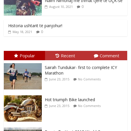
Naim Nimonaj me trimat tjerë të UÇK-së
0
August 10, 2021
Historia ushtarit të panjohur!
0
May 18, 2021
Popular
Recent
Comment
Sairah Tundukar- first to complete ICY
Marathon
June 23, 2015
No Comments
Hot triumph Bike launched
June 23, 2015
No Comments