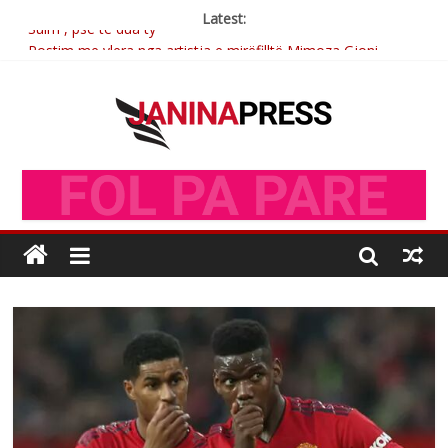
Latest:
Sulm , pse të dua ty
Postim me vlera nga artistja e mirëfilltë Mimoza Gjoni
Nga poetja atdhetare Kumrie Shala -BOLL MO
Nga Elmije Ajazi e nderuar
Brahim Çekaj njē veprimtar i respektuar i çeshtjës kombëtare