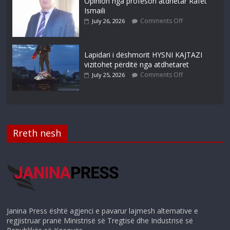
Opinion nga profesori atdhetar Rafet
Ismaili
Comments Off
July 26, 2026
Lapidari i dëshmorit HYSNI KAJTAZI
vizitohet përditë nga atdhetaret
Comments Off
July 25, 2026
Rreth nesh
Janina Press është agjenci e pavarur lajmesh alternative e
regjistruar pranë Ministrisë së Tregtisë dhe Industrisë së