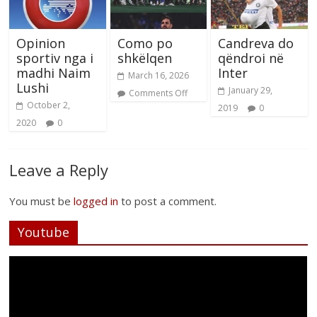
Opinion
Como po
Candreva do
sportiv nga i
shkëlqen
qëndroi në
madhi Naim
Inter
March 16, 2026
Lushi
January 29,
Comments Off
October 2,
2019
0
2020
0
Leave a Reply
You must be
logged in
to post a comment.
Youtube