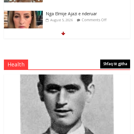
Nga Elmije Ajazi e nderuar
Comments Off
August 5, 2026
Brahim Çekaj njē veprimtar i respektuar i
çeshtjës kombëtare
Comments Off
August 5, 2026
Health
Shfaq të gjitha
Çlirimtari Mentor Mushkolaj nderohet
me mirenjohje nga Xhevdet Qeriqi Dega
e invalidëve në Fushë Kosovë
Comments Off
August 4, 2026
Sulm , pse të dua ty
Comments Off
August 8, 2026