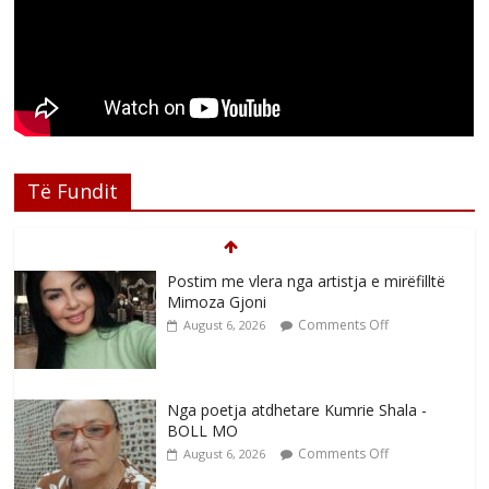
Të Fundit
Postim me vlera nga artistja e mirëfilltë
Mimoza Gjoni
Comments Off
August 6, 2026
Nga poetja atdhetare Kumrie Shala -
BOLL MO
Comments Off
August 6, 2026