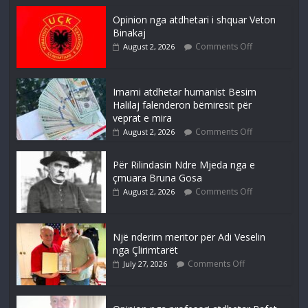
Opinion nga atdhetari i shquar Veton
Binakaj
Comments Off
August 2, 2026
Imami atdhetar humanist Besim
Halilaj falenderon bëmiresit për
veprat e mira
Comments Off
August 2, 2026
Për Rilindasin Ndre Mjeda nga e
çmuara Bruna Gosa
Comments Off
August 2, 2026
Një nderim meritor për Adi Veselin
nga Çlirimtarët
Comments Off
July 27, 2026