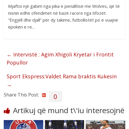
Mjaftoi një gabim nga pika e penalltisë me Wolves, që të
nisnin edhe ofendimet në bazë racore nga tifozët.
“Ëngjëll dhe djall” për dy takime, futbollistët po e vuajnë
epokën e re…
←
Intervistë : Agim Xhigoli Kryetar i Frontit
Popullor
Sport Ekspress:Valdet Rama braktis Kukesin
→
Share This Post:
0
Artikuj që mund t\'iu interesojnë