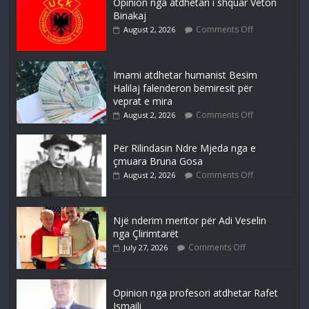
Opinion nga atdhetari i shquar Veton
Binakaj
Comments Off
August 2, 2026
Imami atdhetar humanist Besim
Halilaj falenderon bëmiresit për
veprat e mira
Comments Off
August 2, 2026
Për Rilindasin Ndre Mjeda nga e
çmuara Bruna Gosa
Comments Off
August 2, 2026
Një nderim meritor për Adi Veselin
nga Çlirimtarët
Comments Off
July 27, 2026
Opinion nga profesori atdhetar Rafet
Ismaili