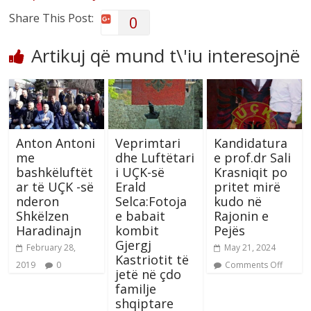
Share This Post:
0
Artikuj që mund t\'iu interesojnë
Anton Antoni
Veprimtari
Kandidatura
me
dhe Luftëtari
e prof.dr Sali
bashkëluftët
i UÇK-së
Krasniqit po
ar të UÇK -së
Erald
pritet mirë
nderon
Selca:Fotoja
kudo në
Shkëlzen
e babait
Rajonin e
Haradinajn
kombit
Pejës
Gjergj
February 28,
May 21, 2024
Kastriotit të
2019
0
Comments Off
jetë në çdo
familje
shqiptare