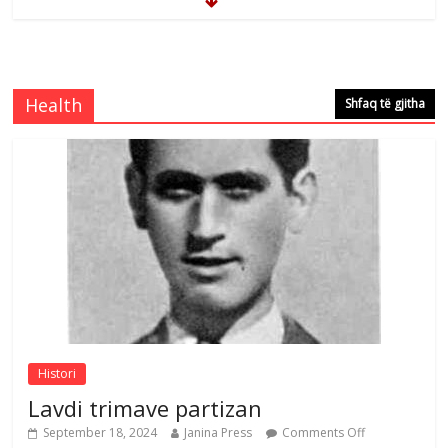
Çlirimtari Mentor Mushkolaj nderohet
me mirenjohje nga Xhevdet Qeriqi Dega
e invalidëve në Fushë Kosovë
Health
Shfaq të gjitha
Comments Off
August 4, 2026
Çlirimtari Agron Gërvalla me takime pune
në atdhe të shoqerisë Levizja
Comments Off
August 3, 2026
Postim me vlera nga artistja e mirëfilltë
Mimoza Gjoni
Comments Off
August 6, 2026
Histori
Lavdi trimave partizan
September 18, 2024
Janina Press
Comments Off