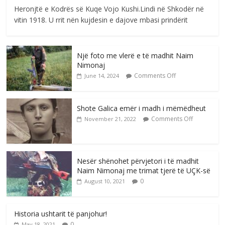
Heronjtë e Kodrës së Kuqe Vojo Kushi.Lindi në Shkodër në
vitin 1918. U rrit nën kujdesin e dajove mbasi prindërit
Një foto me vlerë e të madhit Naim
Nimonaj
Comments Off
June 14, 2024
Shote Galica emër i madh i mëmëdheut
Comments Off
November 21, 2022
Nesër shënohet përvjetori i të madhit
Naim Nimonaj me trimat tjerë të UÇK-së
0
August 10, 2021
Historia ushtarit të panjohur!
0
May 18, 2021