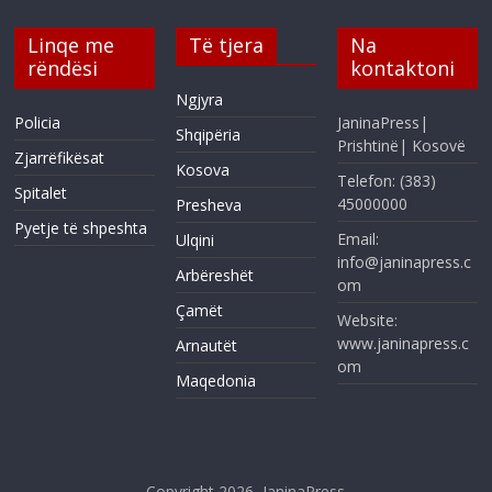
Linqe me
Të tjera
Na
rëndësi
kontaktoni
Ngjyra
Policia
JaninaPress|
Shqipëria
Prishtinë| Kosovë
Zjarrëfikësat
Kosova
Telefon: (383)
Spitalet
45000000
Presheva
Pyetje të shpeshta
Email:
Ulqini
info@janinapress.c
Arbëreshët
om
Çamët
Website:
www.janinapress.c
Arnautët
om
Maqedonia
Copyright 2026,
JaninaPress