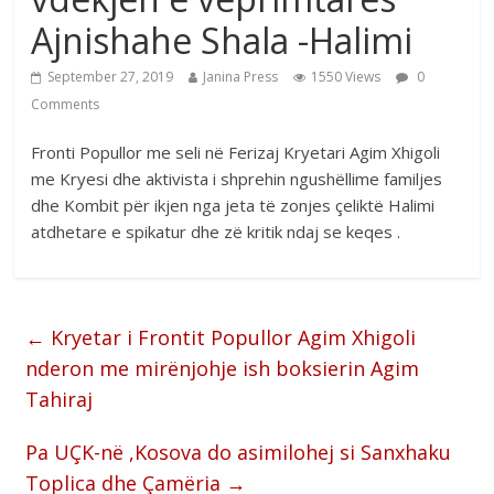
Ajnishahe Shala -Halimi
September 27, 2019
Janina Press
1550 Views
0
Comments
Fronti Popullor me seli në Ferizaj Kryetari Agim Xhigoli
me Kryesi dhe aktivista i shprehin ngushëllime familjes
dhe Kombit për ikjen nga jeta të zonjes çeliktë Halimi
atdhetare e spikatur dhe zë kritik ndaj se keqes .
←
Kryetar i Frontit Popullor Agim Xhigoli
nderon me mirënjohje ish boksierin Agim
Tahiraj
Pa UÇK-në ,Kosova do asimilohej si Sanxhaku
Toplica dhe Çamëria
→