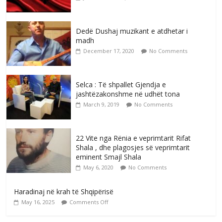
Dedë Dushaj muzikant e atdhetar i
madh
December 17, 2020
No Comments
Selca : Të shpallet Gjendja e
jashtëzakonshme në udhët tona
March 9, 2019
No Comments
22 Vite nga Rënia e veprimtarit Rifat
Shala , dhe plagosjes së veprimtarit
eminent Smajl Shala
May 6, 2020
No Comments
Haradinaj në krah të Shqipërisë
May 16, 2025
Comments Off