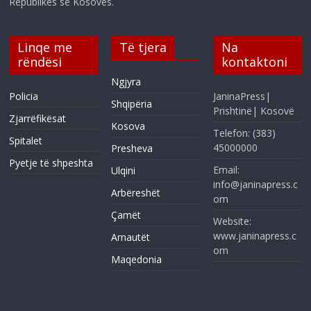
Republikës së Kosovës.
Linqe me
Të tjera
Na
rëndësi
kontaktoni
Ngjyra
Policia
JaninaPress|
Shqipëria
Prishtinë| Kosovë
Zjarrëfikësat
Kosova
Telefon: (383)
Spitalet
45000000
Presheva
Pyetje të shpeshta
Email:
Ulqini
info@janinapress.c
Arbëreshët
om
Çamët
Website:
www.janinapress.c
Arnautët
om
Maqedonia