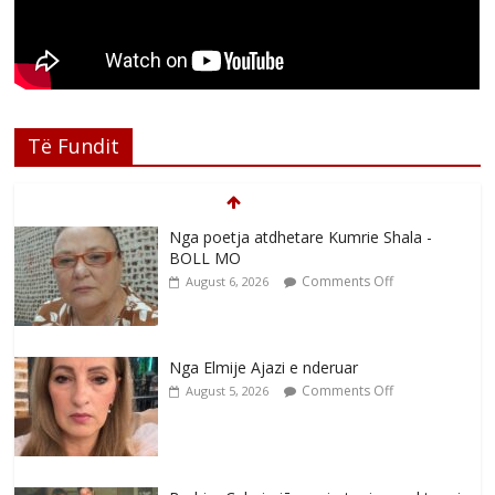
Të Fundit
Nga poetja atdhetare Kumrie Shala -
BOLL MO
Comments Off
August 6, 2026
Nga Elmije Ajazi e nderuar
Comments Off
August 5, 2026