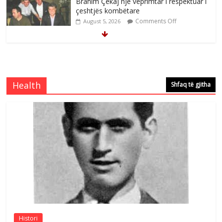
Brahim Çekaj njē veprimtar i respektuar i
çeshtjës kombëtare
Comments Off
August 5, 2026
Çlirimtari Mentor Mushkolaj nderohet
me mirenjohje nga Xhevdet Qeriqi Dega
e invalidëve në Fushë Kosovë
Health
Shfaq të gjitha
Comments Off
August 4, 2026
Çlirimtari Agron Gërvalla me takime pune
në atdhe të shoqerisë Levizja
Comments Off
August 3, 2026
Postim me vlera nga artistja e mirëfilltë
Mimoza Gjoni
Comments Off
August 6, 2026
Histori