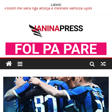
Latest:
Postim me vlera nga artistja e mirëfilltë Mimoza Gjoni
Nga poetja atdhetare Kumrie Shala -BOLL MO
Nga Elmije Ajazi e nderuar
Brahim Çekaj njē veprimtar i respektuar i çeshtjës kombëtare
Çlirimtari Mentor Mushkolaj nderohet me mirenjohje nga
Xhevdet Qeriqi Dega e invalidëve në Fushë Kosovë