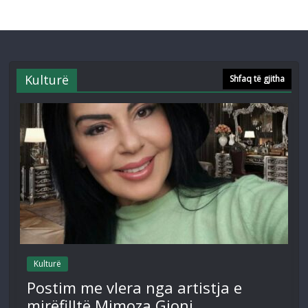
Kulturë
Shfaq të gjitha
Kulturë
Postim me vlera nga artistja e
mirëfilltë Mimoza Gjoni