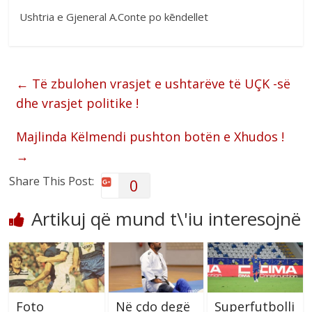
Ushtria e Gjeneral A.Conte po kēndellet
←
Të zbulohen vrasjet e ushtarëve të UÇK -së
dhe vrasjet politike !
Majlinda Këlmendi pushton botën e Xhudos !
→
Share This Post:
0
Artikuj që mund t\'iu interesojnë
Foto
Në çdo degë
Superfutbolli