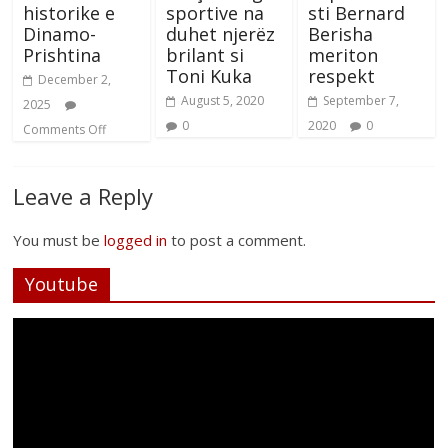
historike e
sportive na
sti Bernard
Dinamo-
duhet njerëz
Berisha
Prishtina
brilant si
meriton
Toni Kuka
respekt
December 2,
August 5, 2020
September 7,
2025
0
2020
0
Comments Off
Leave a Reply
You must be
logged in
to post a comment.
Youtube