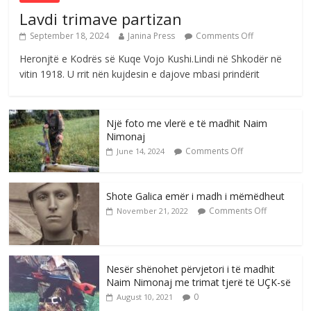
Lavdi trimave partizan
September 18, 2024
Janina Press
Comments Off
Heronjtë e Kodrës së Kuqe Vojo Kushi.Lindi në Shkodër në
vitin 1918. U rrit nën kujdesin e dajove mbasi prindërit
Një foto me vlerë e të madhit Naim
Nimonaj
Comments Off
June 14, 2024
Shote Galica emër i madh i mëmëdheut
Comments Off
November 21, 2022
Nesër shënohet përvjetori i të madhit
Naim Nimonaj me trimat tjerë të UÇK-së
0
August 10, 2021