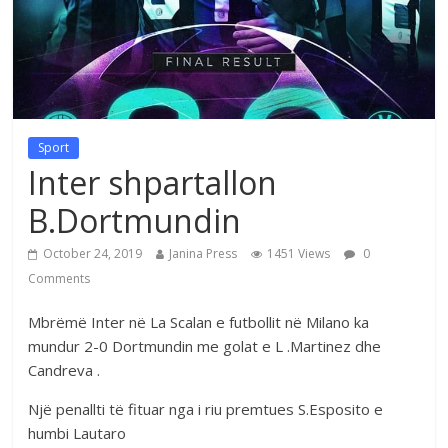
Sport
Inter shpartallon
B.Dortmundin
October 24, 2019
Janina Press
1451 Views
0
Comments
Mbrëmë Inter në La Scalan e futbollit në Milano ka
mundur 2-0 Dortmundin me golat e L .Martinez dhe
Candreva .
Një penallti të fituar nga i riu premtues S.Esposito e
humbi Lautaro