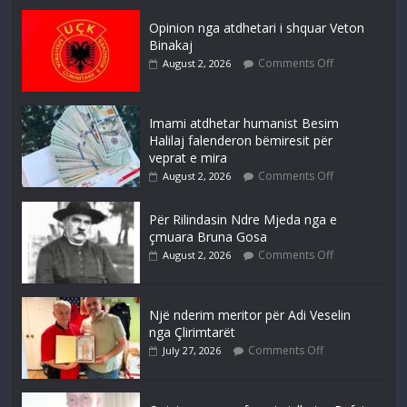
Opinion nga atdhetari i shquar Veton
Binakaj
Comments Off
August 2, 2026
Imami atdhetar humanist Besim
Halilaj falenderon bëmiresit për
veprat e mira
Comments Off
August 2, 2026
Për Rilindasin Ndre Mjeda nga e
çmuara Bruna Gosa
Comments Off
August 2, 2026
Një nderim meritor për Adi Veselin
nga Çlirimtarët
Comments Off
July 27, 2026