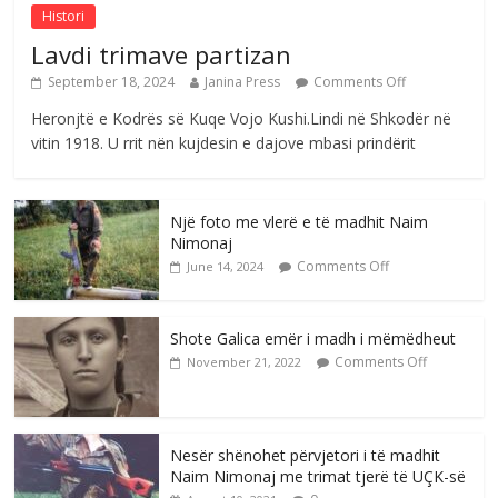
Histori
Lavdi trimave partizan
September 18, 2024
Janina Press
Comments Off
Heronjtë e Kodrës së Kuqe Vojo Kushi.Lindi në Shkodër në
vitin 1918. U rrit nën kujdesin e dajove mbasi prindërit
Një foto me vlerë e të madhit Naim
Nimonaj
Comments Off
June 14, 2024
Shote Galica emër i madh i mëmëdheut
Comments Off
November 21, 2022
Nesër shënohet përvjetori i të madhit
Naim Nimonaj me trimat tjerë të UÇK-së