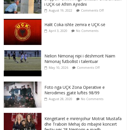
i UÇK-së Afrim Ajredini
August 19, 2022
Comments Off
Halit Coka ishte zemra e UÇK-së
April 3, 2020
No Comments
Nelion Nimonaj nipi i dëshmorit Naim
Nimonaj futbollist i talentuar
May 10, 2026
Comments Off
Foto nga UÇK Zona Operative e
Nerodimes gjatë luftës 98/99
August 28, 2020
No Comments
Këngëtaret e mirënjohur Motrat Mustafa
dhe Traboin Mehaj do mbajnë koncert
festiv për 28 Nëntorin e madh