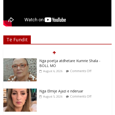
Të Fundit
Nga poetja atdhetare Kumrie Shala -
BOLL MO
Comments Off
August 6, 2026
Nga Elmije Ajazi e nderuar
Comments Off
August 5, 2026