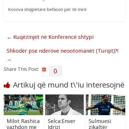
Kosova shqipëtare befason për të mirë
←
Kuqëzinjët në Konferencë shtypi
Shkodër pse nderove neootomanët (Turqit)?!
→
Share This Post:
0
Artikuj që mund t\'iu interesojnë
Milot Rashica
Selca:Enver
Sulmuesi
vazhdon me
Idrizi
zikaltër