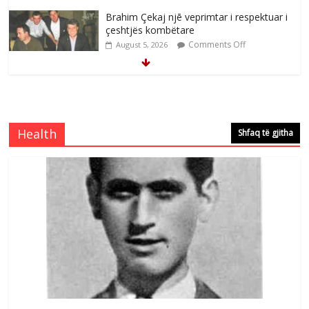
Brahim Çekaj njē veprimtar i respektuar i
çeshtjës kombëtare
Comments Off
August 5, 2026
Çlirimtari Mentor Mushkolaj nderohet
me mirenjohje nga Xhevdet Qeriqi Dega
e invalidëve në Fushë Kosovë
Health
Shfaq të gjitha
Comments Off
August 4, 2026
Çlirimtari Agron Gërvalla me takime pune
në atdhe të shoqerisë Levizja
Comments Off
August 3, 2026
Postim me vlera nga artistja e mirëfilltë
Mimoza Gjoni
Comments Off
August 6, 2026