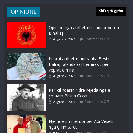
OPINIONE
Shfaq të gjitha
Opinion nga atdhetari i shquar Veton
Binakaj
Comments Off
August 2, 2026
Imami atdhetar humanist Besim
Halilaj falenderon bëmiresit për
veprat e mira
Comments Off
August 2, 2026
Për Rilindasin Ndre Mjeda nga e
çmuara Bruna Gosa
Comments Off
August 2, 2026
Një nderim meritor për Adi Veselin
nga Çlirimtarët
Comments Off
July 27, 2026