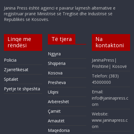
Janina Press është agjenci e pavarur lajmesh alternative e
regjistruar pranë Ministrisë së Tregtisë dhe Industrisë së
Republikës së Kosovës.
Linqe me
Të tjera
Na
rëndësi
kontaktoni
Ngjyra
Policia
JaninaPress|
Shqipëria
Prishtinë| Kosovë
Zjarrëfikësat
Kosova
Telefon: (383)
Spitalet
45000000
Presheva
Pyetje të shpeshta
Email:
Ulqini
info@janinapress.c
Arbëreshët
om
Çamët
Website:
www.janinapress.c
Arnautët
om
Maqedonia