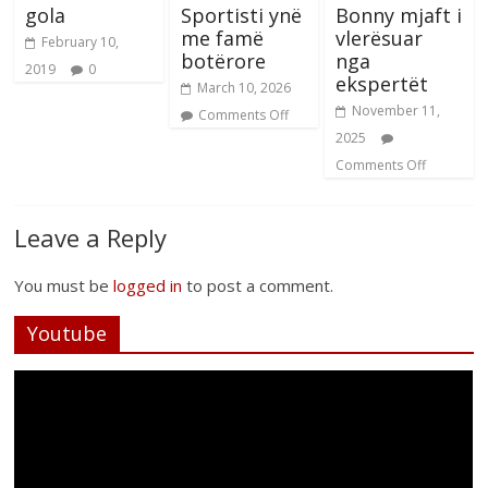
gola
Sportisti ynë
Bonny mjaft i
me famë
vlerësuar
February 10,
botërore
nga
2019
0
ekspertët
March 10, 2026
November 11,
Comments Off
2025
Comments Off
Leave a Reply
You must be
logged in
to post a comment.
Youtube