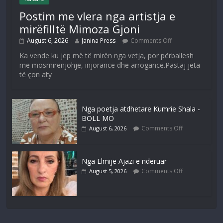
Postim me vlera nga artistja e
mirëfilltë Mimoza Gjoni
August 6, 2026
Janina Press
Comments Off
Ka vende ku jep më të mirën nga vetja, por përballesh
me mosmirënjohje, injorancë dhe arrogancë.Pastaj jeta
të çon aty
Nga poetja atdhetare Kumrie Shala -
BOLL MO
Comments Off
August 6, 2026
Nga Elmije Ajazi e nderuar
Comments Off
August 5, 2026