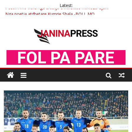
Latest:
Nga poetja atdhetare Kumrie Shala -BOLL MO
Nga Elmije Ajazi e nderuar
Brahim Çekaj njē veprimtar i respektuar i çeshtjës kombëtare
Çlirimtari Mentor Mushkolaj nderohet me mirenjohje nga
Xhevdet Qeriqi Dega e invalidëve në Fushë Kosovë
Postim me vlera nga artistja e mirëfilltë Mimoza Gjoni