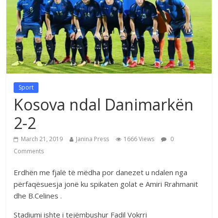
Sport
Kosova ndal Danimarkën
2-2
March 21, 2019
Janina Press
1666 Views
0
Comments
Erdhën me fjalë të mëdha por danezet u ndalen nga
përfaqësuesja jonë ku spikaten golat e Amiri Rrahmanit
dhe B.Celines .
Stadiumi ishte i tejëmbushur Fadil Vokrri