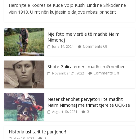
Heronjtë e Kodrës së Kuqe Vojo Kushi.Lindi në Shkodër në
vitin 1918. U rrit nën kujdesin e dajove mbasi prindërit
Një foto me vlerë e të madhit Naim
Nimonaj
Comments Off
June 14, 2024
Shote Galica emër i madh i mëmëdheut
Comments Off
November 21, 2022
Nesër shënohet përvjetori i të madhit
Naim Nimonaj me trimat tjerë të UÇK-së
0
August 10, 2021
Historia ushtarit të panjohur!
0
May 18, 2021