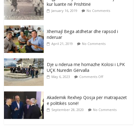
kur luante në Prishtinë
January 16, 2019
No Comments
Xhemajl Bega atdhetar dhe rapsod i
nderuar
April 21, 2019
No Comments
Dje u nderua me homazhe Kolosi i LPK
UÇK Nuredin Gërvalla
May 6, 2023
Comments Off
Akademik Rexhep Qosja për matrapazet
e politikës sonë!
September 28, 2020
No Comments