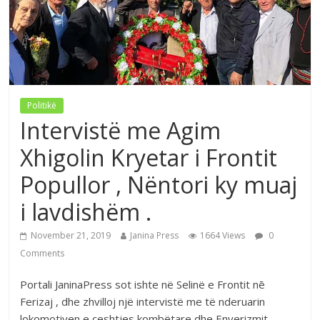
Politikë
Intervistë me Agim
Xhigolin Kryetar i Frontit
Popullor , Nëntori ky muaj
i lavdishëm .
November 21, 2019
Janina Press
1664 Views
0
Comments
Portali JaninaPress sot ishte në Selinë e Frontit nē
Ferizaj , dhe zhvilloj një intervistë me të nderuarin
lokomotiven e çeshtjes kombëtare dhe Enverizmit