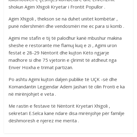
shokun Agim Xhigoli Kryetar i Frontit Popullor .
Agim Xhigoli , thekson se na duhet unitet kombëtar ,
punë ndershmëri dhe vendosmëri me ec para si komb .
Agimi me stafin e tij të palodhur kanë mbushur makina
sheshe e restorante me flamuj kuq e zi , Agimi uron
festat e 28-29 Nëntorit dhe kujton Këto ngjarje
madhore si dhe 75 vjetorin e çlirimit të atdheut nga
Enver Hoxha e trimat partizan.
Po ashtu Agimi kujton daljen publike të UÇK -së dhe
Komandantin Legjendar Adem Jashari të cilin Fronti e ka
në mirënjohjet e veta .
Me rastin e festave të Nëntorit Kryetari Xhigoli ,
sekretari E.Selca kane ndare disa mirënjohje për familje
dëshmoresh e njerez me merita .