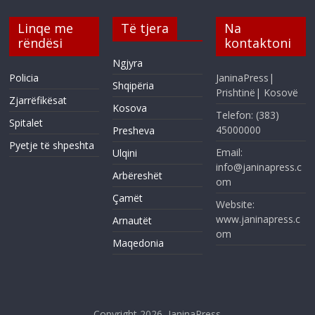
Linqe me
Të tjera
Na
rëndësi
kontaktoni
Ngjyra
Policia
JaninaPress|
Shqipëria
Prishtinë| Kosovë
Zjarrëfikësat
Kosova
Telefon: (383)
Spitalet
45000000
Presheva
Pyetje të shpeshta
Email:
Ulqini
info@janinapress.c
Arbëreshët
om
Çamët
Website:
www.janinapress.c
Arnautët
om
Maqedonia
Copyright 2026,
JaninaPress