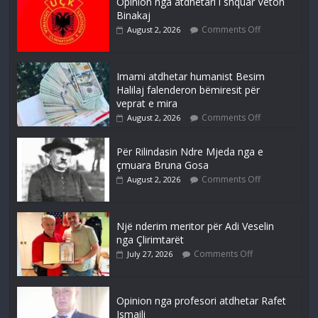
Opinion nga atdhetari i shquar Veton
Binakaj
Comments Off
August 2, 2026
Imami atdhetar humanist Besim
Halilaj falenderon bëmiresit për
veprat e mira
Comments Off
August 2, 2026
Për Rilindasin Ndre Mjeda nga e
çmuara Bruna Gosa
Comments Off
August 2, 2026
Një nderim meritor për Adi Veselin
nga Çlirimtarët
Comments Off
July 27, 2026
Opinion nga profesori atdhetar Rafet
Ismaili