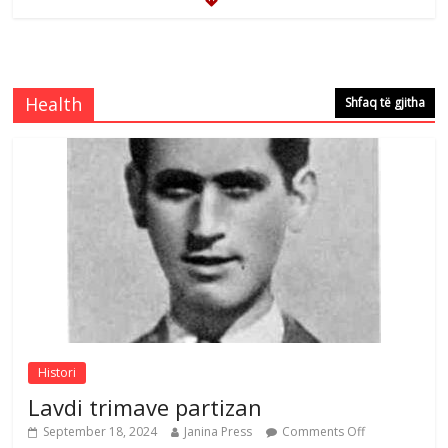
Çlirimtari Mentor Mushkolaj nderohet
me mirenjohje nga Xhevdet Qeriqi Dega
e invalidëve në Fushë Kosovë
Health
Shfaq të gjitha
Comments Off
August 4, 2026
Çlirimtari Agron Gërvalla me takime pune
në atdhe të shoqerisë Levizja
Comments Off
August 3, 2026
Postim me vlera nga artistja e mirëfilltë
Mimoza Gjoni
Comments Off
August 6, 2026
Histori
Lavdi trimave partizan
September 18, 2024
Janina Press
Comments Off