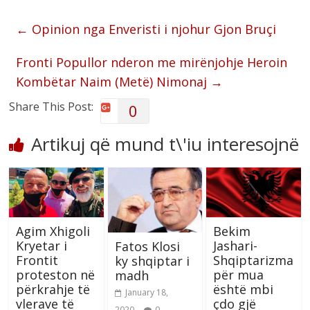
←
Opinion nga Enveristi i njohur Gjon Bruçi
Fronti Popullor nderon me mirënjohje Heroin
Kombëtar Naim (Metë) Nimonaj
→
Share This Post:
0
Artikuj që mund t\'iu interesojnë
Agim Xhigoli
Bekim
Kryetar i
Jashari-
Fatos Klosi
Frontit
Shqiptarizma
ky shqiptar i
proteston në
për mua
madh
përkrahje të
është mbi
January 18,
vlerave të
çdo gjë
2020
0