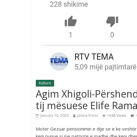
Kulturë
Agim Xhigoli-Përshen
tij mësuese Elife Rama
January 16, 2020
Janina Press
1648 Views
Moter Gezuar pensionimin e dije se e ke veshti
keni punue si nje patriote e madhe dhe keni dh