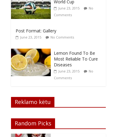
World Cup
June 23, 2015
No
Comments
Post Format: Gallery
June 23, 2015
No Comments
Lemon Found To Be
Most Reliable To Cure
Diseases
June 23, 2015
No
Comments
Reklamo këtu
Random Picks