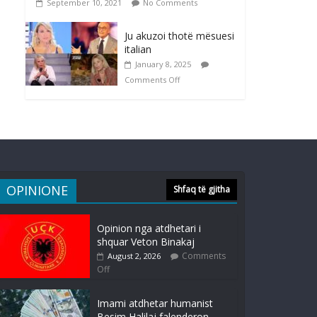
September 10, 2021
No Comments
Ju akuzoi thotë mësuesi
italian
January 8, 2025
Comments Off
OPINIONE
Shfaq të gjitha
Opinion nga atdhetari i
shquar Veton Binakaj
Comments
August 2, 2026
Off
Imami atdhetar humanist
Besim Halilaj falenderon