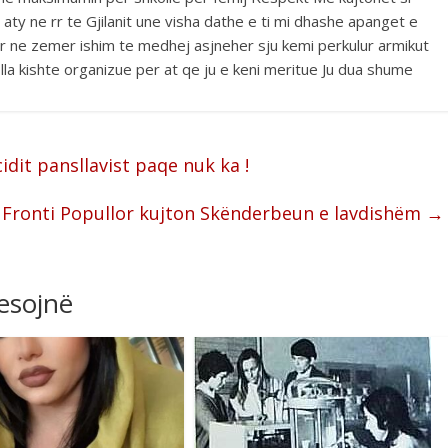
aty ne rr te Gjilanit une visha dathe e ti mi dhashe apanget e
fer ne zemer ishim te medhej asjneher sju kemi perkulur armikut
a kishte organizue per at qe ju e keni meritue Ju dua shume
dit pansllavist paqe nuk ka !
Fronti Popullor kujton Skënderbeun e lavdishëm
→
resojnë