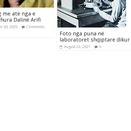
g me atë nga e
hura Dalinë Arifi
r 30, 2025
Comments
Foto nga puna në
laboratoret shqiptare dikur
August 22, 2021
0