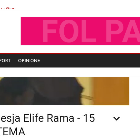
oza Gjoni
O
shtjës kombëtare
PORT
OPINIONE