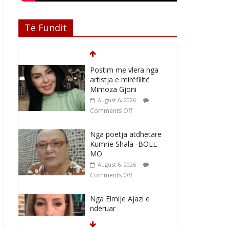
Të Fundit
Postim me vlera nga
artistja e mirëfilltë
Mimoza Gjoni
August 6, 2026
Comments Off
Nga poetja atdhetare
Kumrie Shala -BOLL
MO
August 6, 2026
Comments Off
Nga Elmije Ajazi e
nderuar
August 5, 2026