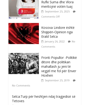
Rufki Suma dhe Vlora
meritojnë votën tuaj
September 25, 2025
Comments Off
Kosova Lindore është
Shqipëri-Opinion nga
Erald Selca
January 26, 2022
No
Comments
Fronti Popullor -Politikë
ditore dhe politikan
mahallash ju jeni të
vegjël me fol për Enver
Hoxhen
September 25, 2019
No Comments
Selca:Turp për heshtjen ndaj tragjedisë së
Tetoves