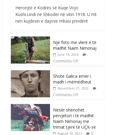
Heronjtë e Kodrës së Kuqe Vojo
Kushi.Lindi në Shkodër në vitin 1918. U rrit
nën kujdesin e dajove mbasi prindërit
Një foto me vlerë e të
madhit Naim Nimonaj
June 14, 2024
Comments Off
Shote Galica emër i
madh i mëmëdheut
November 21, 2022
Comments Off
Nesër shënohet
përvjetori i të madhit
Naim Nimonaj me
trimat tjerë të UÇK-së
0
August 10, 2021