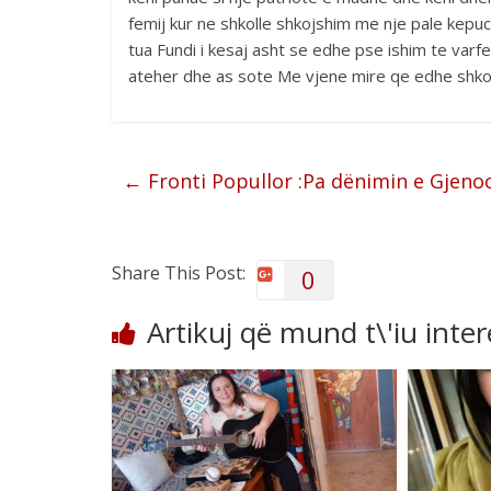
femij kur ne shkolle shkojshim me nje pale kepuc 
tua Fundi i kesaj asht se edhe pse ishim te var
ateher dhe as sote Me vjene mire qe edhe shkoll
←
Fronti Popullor :Pa dënimin e Gjenoci
Share This Post:
0
Artikuj që mund t\'iu inte