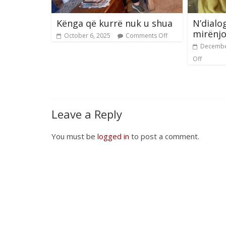
Kënga që kurrë nuk u shua
N’dialo
mirënjo
October 6, 2025
Comments Off
Decembe
Off
Leave a Reply
You must be
logged in
to post a comment.