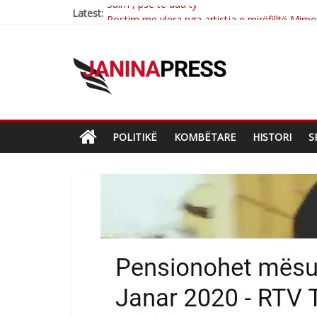
Latest:
Postim me vlera nga artistja e mirëfilltë Mim
Nga poetja atdhetare Kumrie Shala -BOLL M
Nga Elmije Ajazi e nderuar
Brahim Çekaj njē veprimtar i respektuar i çe
Sulm , pse të dua ty
POLITIKË
KOMBËTARE
HISTORI
S