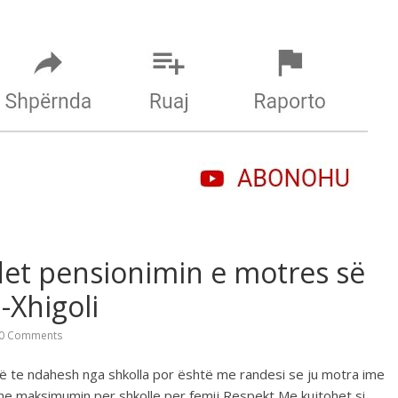
det pensionimin e motres së
-Xhigoli
0 Comments
rë te ndahesh nga shkolla por është me randesi se ju motra ime
ene maksimumin per shkolle per femij Respekt Me kujtohet si