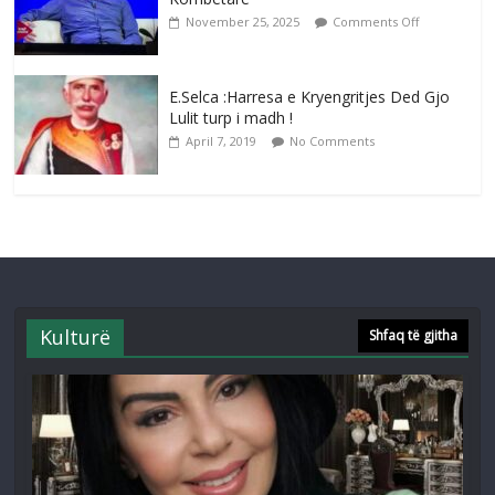
November 25, 2025
Comments Off
E.Selca :Harresa e Kryengritjes Ded Gjo
Lulit turp i madh !
April 7, 2019
No Comments
Kulturë
Shfaq të gjitha