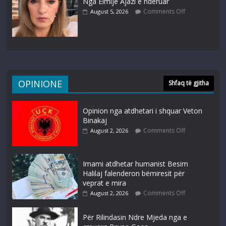
Nga Elmije Ajazi e nderuar
Comments Off
August 5, 2026
OPINIONE
Shfaq të gjitha
Opinion nga atdhetari i shquar Veton
Binakaj
Comments Off
August 2, 2026
Imami atdhetar humanist Besim
Halilaj falenderon bëmiresit për
veprat e mira
Comments Off
August 2, 2026
Për Rilindasin Ndre Mjeda nga e