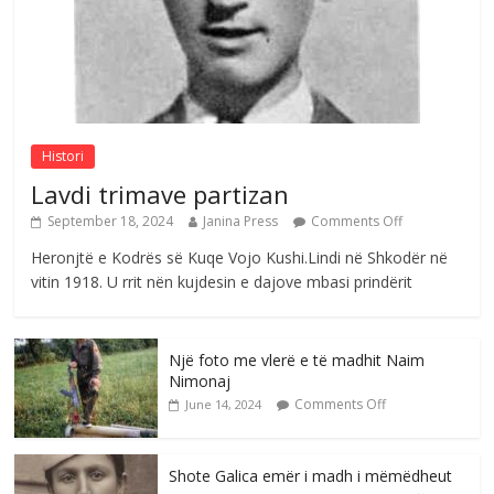
Postim me vlera nga artistja e mirëfilltë
Mimoza Gjoni
Comments Off
August 6, 2026
Histori
Lavdi trimave partizan
September 18, 2024
Janina Press
Comments Off
Heronjtë e Kodrës së Kuqe Vojo Kushi.Lindi në Shkodër në
vitin 1918. U rrit nën kujdesin e dajove mbasi prindërit
Një foto me vlerë e të madhit Naim
Nimonaj
Comments Off
June 14, 2024
Shote Galica emër i madh i mëmëdheut