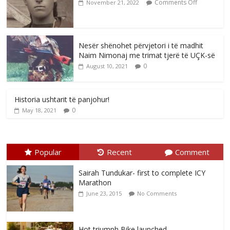
Comments Off
November 21, 2022
Nesër shënohet përvjetori i të madhit
Naim Nimonaj me trimat tjerë të UÇK-së
0
August 10, 2021
Historia ushtarit të panjohur!
0
May 18, 2021
Popular
Recent
Comment
Sairah Tundukar- first to complete ICY
Marathon
June 23, 2015
No Comments
Hot triumph Bike launched