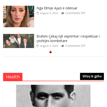
Nga Elmije Ajazi e nderuar
Comments Off
August 5, 2026
Brahim Çekaj njē veprimtar i respektuar i
çeshtjës kombëtare
Comments Off
August 5, 2026
Çlirimtari Mentor Mushkolaj nderohet
me mirenjohje nga Xhevdet Qeriqi Dega
e invalidëve në Fushë Kosovë
Health
Shfaq të gjitha
Comments Off
August 4, 2026
Çlirimtari Agron Gërvalla me takime pune
në atdhe të shoqerisë Levizja
Comments Off
August 3, 2026