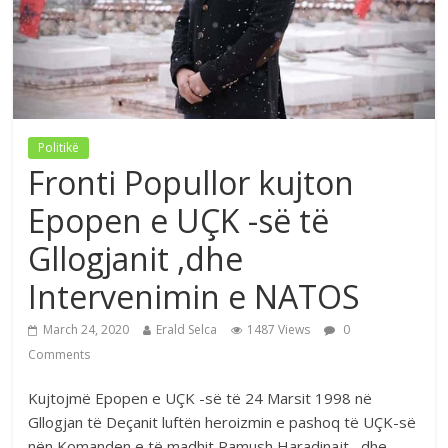
Politikë
Fronti Popullor kujton
Epopen e UÇK -së të
Gllogjanit ,dhe
Intervenimin e NATOS
March 24, 2020
Erald Selca
1487 Views
0
Comments
Kujtojmë Epopen e UÇK -së të 24 Marsit 1998 në
Gllogjan të Deçanit luftën heroizmin e pashoq të UÇK-së
nën Komanden e të madhit Ramush Haradinajt , dhe