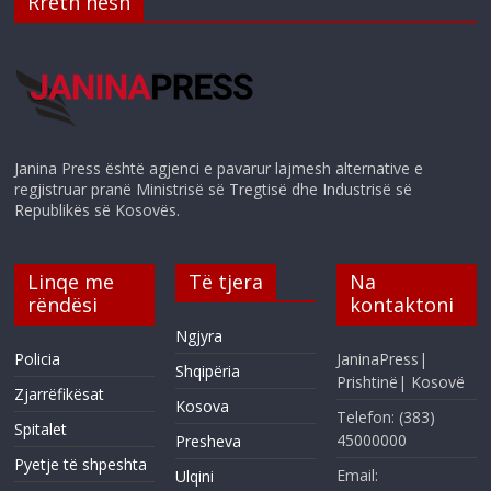
Rreth nesh
Janina Press është agjenci e pavarur lajmesh alternative e
regjistruar pranë Ministrisë së Tregtisë dhe Industrisë së
Republikës së Kosovës.
Linqe me
Të tjera
Na
rëndësi
kontaktoni
Ngjyra
Policia
JaninaPress|
Shqipëria
Prishtinë| Kosovë
Zjarrëfikësat
Kosova
Telefon: (383)
Spitalet
45000000
Presheva
Pyetje të shpeshta
Email:
Ulqini