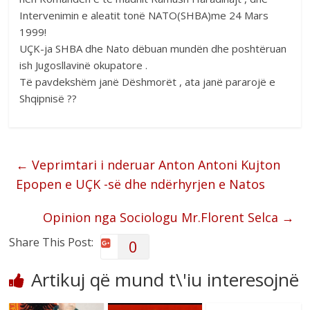
Intervenimin e aleatit tonë NATO(SHBA)me 24 Mars
1999!
UÇK-ja SHBA dhe Nato dëbuan mundën dhe poshtëruan
ish Jugosllavinë okupatore .
Të pavdekshëm janë Dëshmorët , ata janë pararojë e
Shqipnisë ??
←
Veprimtari i nderuar Anton Antoni Kujton
Epopen e UÇK -së dhe ndërhyrjen e Natos
Opinion nga Sociologu Mr.Florent Selca
→
Share This Post:
0
Artikuj që mund t\'iu interesojnë