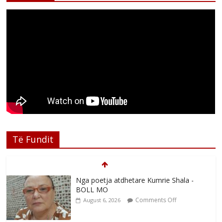
Të Fundit
Nga poetja atdhetare Kumrie Shala -
BOLL MO
Comments Off
August 6, 2026