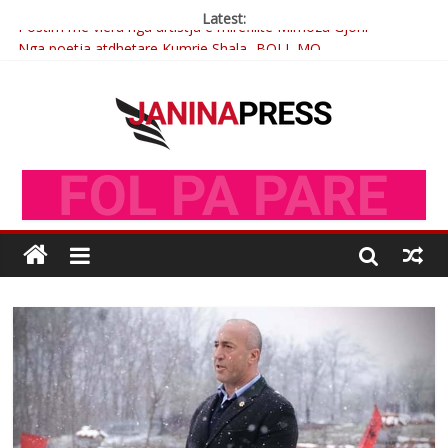
Latest:
Postim me vlera nga artistja e mirëfilltë Mimoza Gjoni
Nga poetja atdhetare Kumrie Shala -BOLL MO
Nga Elmije Ajazi e nderuar
Brahim Çekaj njē veprimtar i respektuar i çeshtjës kombëtare
Çlirimtari Mentor Mushkolaj nderohet me mirenjohje nga
Xhevdet Qeriqi Dega e invalidëve në Fushë Kosovë