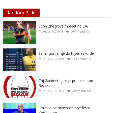
Random Picks
Edon Zhegrova mbetet në Lile
August 30, 2024
Comments Off
Samir portier që do thyen rekorde
January 12, 2020
No Comments
Znj.Ganimete Jakupi poete kujton
Reçakun
January 16, 2025
Comments Off
Erald Selca:28Nëntori Kryefestë
Kombëtare