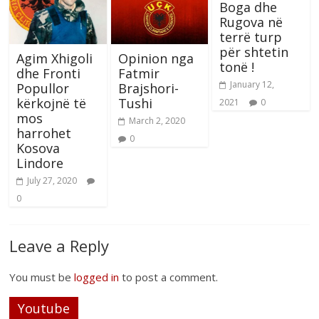
Boga dhe
Rugova në
terrë turp
për shtetin
Agim Xhigoli
Opinion nga
tonë !
dhe Fronti
Fatmir
January 12,
Popullor
Brajshori-
kërkojnë të
Tushi
2021
0
mos
March 2, 2020
harrohet
0
Kosova
Lindore
July 27, 2020
0
Leave a Reply
You must be
logged in
to post a comment.
Youtube