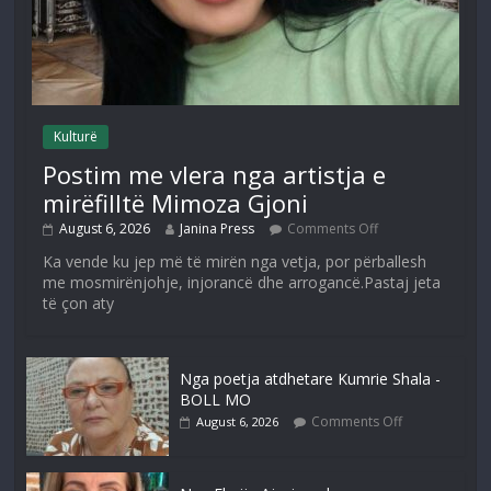
Kulturë
Postim me vlera nga artistja e
mirëfilltë Mimoza Gjoni
August 6, 2026
Janina Press
Comments Off
Ka vende ku jep më të mirën nga vetja, por përballesh
me mosmirënjohje, injorancë dhe arrogancë.Pastaj jeta
të çon aty
Nga poetja atdhetare Kumrie Shala -
BOLL MO
Comments Off
August 6, 2026