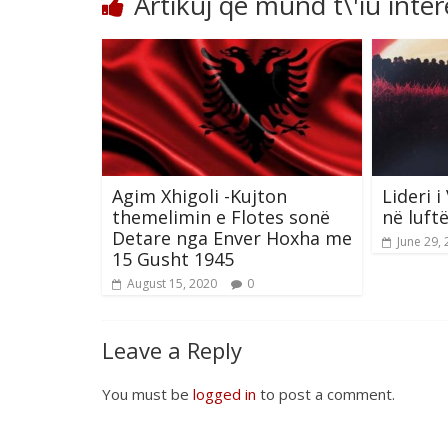
Artikuj që mund t\'iu inte
Agim Xhigoli -Kujton
Lideri i
themelimin e Flotes sonë
në luft
Detare nga Enver Hoxha me
June 29,
15 Gusht 1945
August 15, 2020
0
Leave a Reply
You must be
logged in
to post a comment.