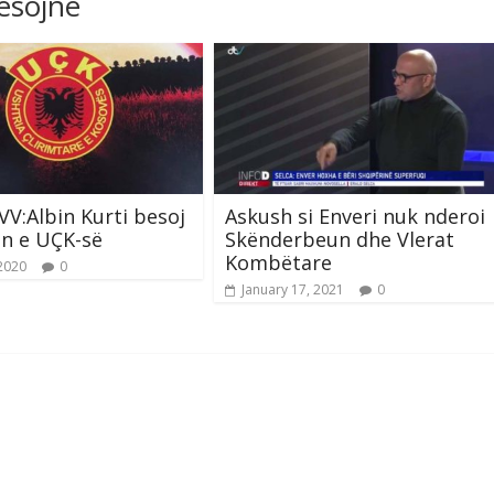
resojnë
 VV:Albin Kurti besoj
Askush si Enveri nuk nderoi
ën e UÇK-së
Skënderbeun dhe Vlerat
Kombëtare
 2020
0
January 17, 2021
0