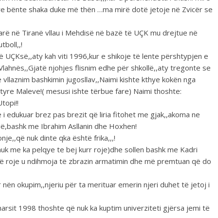
re bënte shaka duke më thën …ma mirë dotë jetoje në Zvicër se
e parë në Tiranë vllau i Mehdisë në bazë të UÇK mu drejtue në
boll,,!
të UÇKsë,,aty kah viti 1996,kur e shikoje të lente përshtypjen e
 Vlahnës,,Gjatë njohjes flisnim edhe për shkollë,,aty tregonte se
e vllaznim bashkimin jugosllav,,Naimi kishte kthye kokën nga
 atyre Maleve!( mesusi ishte tërbue fare) Naimi thoshte:
topi!!
 i edukuar brez pas brezit që liria fitohet me gjak,,akoma ne
rgë,bashk me Ibrahim Asllanin dhe Hoxhen!
onje,,që nuk dinte qka është frika,,,!
uk me ka pelqye te bej kurr roje)dhe sollen bashk me Kadri
në roje u ndihmoja të zbrazin armatimin dhe më premtuan që do
 nën okupim,,njeriu për ta merituar emerin njeri duhet të jetoj i
arsit 1998 thoshte që nuk ka kuptim univerziteti gjërsa jemi të