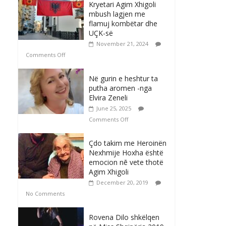
Kryetari Agim Xhigoli
mbush lagjen me
flamuj kombëtar dhe
UÇK-së
November 21, 2024
Comments Off
Në gurin e heshtur ta
putha aromen -nga
Elvira Zeneli
June 25, 2025
Comments Off
Çdo takim me Heroinën
Nexhmije Hoxha është
emocion nē vete thotë
Agim Xhigoli
December 20, 2019
No Comments
Rovena Dilo shkëlqen