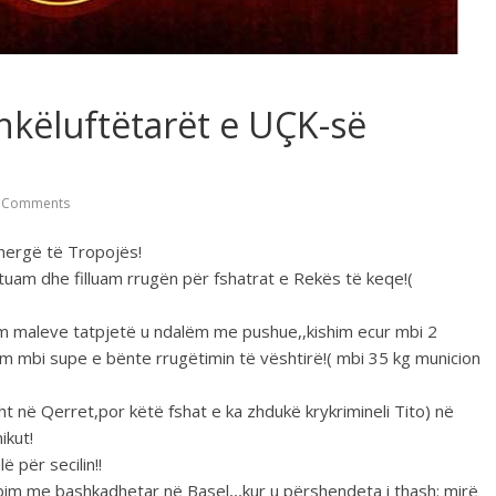
hkëluftëtarët e UÇK-së
 Comments
hergë të Tropojës!
htuam dhe filluam rrugën për fshatrat e Rekës të keqe!(
m maleve tatpjetë u ndalëm me pushue,,kishim ecur mbi 2
m mbi supe e bënte rrugëtimin të vështirë!( mbi 35 kg municion
ht në Qerret,por këtë fshat e ka zhdukë krykrimineli Tito) në
ikut!
 për secilin!!
ubim me bashkadhetar në Basel,,,kur u përshendeta i thash: mirë