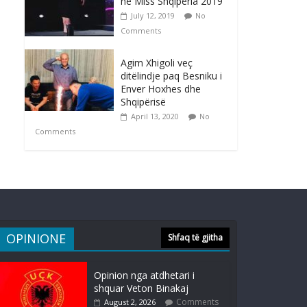
në Miss Shqipëria 2019
July 12, 2019
No
Comments
Agim Xhigoli veç
ditëlindje paq Besniku i
Enver Hoxhes dhe
Shqipërisë
April 13, 2020
No
Comments
OPINIONE
Shfaq të gjitha
Opinion nga atdhetari i
shquar Veton Binakaj
Comments
August 2, 2026