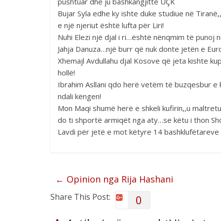
pushtuar dhe ju bashkangjittè UÇK
Bujar Syla edhe ky ishte duke studiue në Tiranë,
e një njeriut është lufta për Liri!
Nuhi Elezi një djal i ri…është nënqmim të punoj n
Jahja Danuza…një burr që nuk donte jetën e Europë
Xhemajl Avdullahu djal Kosove që jeta kishte kup
hollë!
Ibrahim Asllani qdo herë vetëm të buzqesbur e 
ndali këngen!
Mon Maqi shumë herë e shkeli kufirin,,u maltretu
do ti shportë armiqët nga aty…se këtu i thon Shq
Lavdi për jetë e mot këtyre 14 bashklufëtareve t
←
Opinion nga Rija Hashani
Share This Post:
0