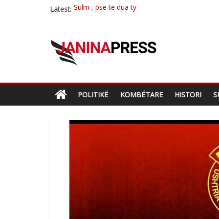
Latest:
Postim me vlera nga artistja e mirëfilltë Mim
Nga poetja atdhetare Kumrie Shala -BOLL M
Nga Elmije Ajazi e nderuar
Brahim Çekaj njē veprimtar i respektuar i çe
POLITIKË
KOMBËTARE
HISTORI
S