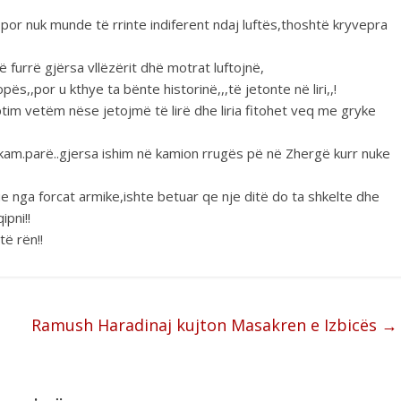
,por nuk munde të rrinte indiferent ndaj luftës,thoshtë kryvepra
ë furrë gjërsa vllëzërit dhë motrat luftojnë,
s,,por u kthye ta bënte historinë,,,të jetonte në liri,,!
tim vetëm nëse jetojmë të lirë dhe liria fitohet veq me gryke
kam.parë..gjersa ishim në kamion rrugës pë në Zhergë kurr nuke
e nga forcat armike,ishte betuar qe nje ditë do ta shkelte dhe
ipni!!
ë rën!!
Ramush Haradinaj kujton Masakren e Izbicës
→