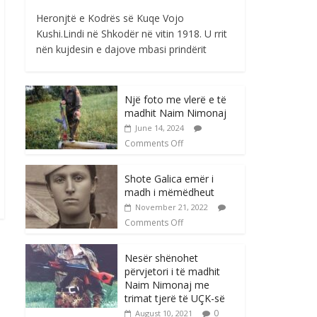
Heronjtë e Kodrës së Kuqe Vojo
Kushi.Lindi në Shkodër në vitin 1918. U rrit
nën kujdesin e dajove mbasi prindërit
Një foto me vlerë e të
madhit Naim Nimonaj
June 14, 2024
Comments Off
Shote Galica emër i
madh i mëmëdheut
November 21, 2022
Comments Off
Nesër shënohet
përvjetori i të madhit
Naim Nimonaj me
trimat tjerë të UÇK-së
0
August 10, 2021