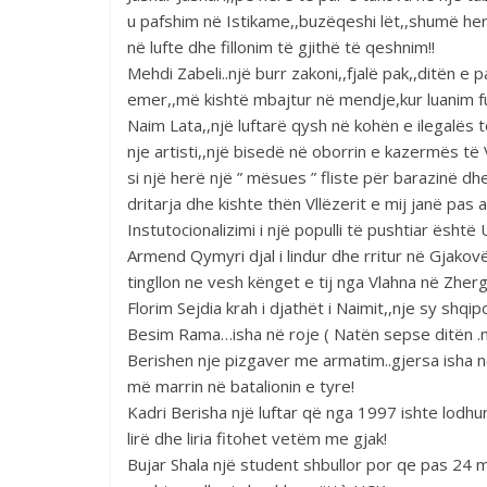
u pafshim në Istikame,,buzëqeshi lët,,shumë he
në lufte dhe fillonim të gjithë të qeshnim!!
Mehdi Zabeli..një burr zakoni,,fjalë pak,,ditën 
emer,,më kishtë mbajtur në mendje,kur luanim fut
Naim Lata,,një luftarë qysh në kohën e ilegalës 
nje artisti,,një bisedë në oborrin e kazermës të
si një herë një ” mësues ” fliste për barazinë dh
dritarja dhe kishte thën Vllëzerit e mij janë pas
Instutocionalizimi i një populli të pushtiar është U
Armend Qymyri djal i lindur dhe rritur në Gjakovë
tingllon ne vesh kënget e tij nga Vlahna në Zhe
Florim Sejdia krah i djathët i Naimit,,nje sy shqip
Besim Rama…isha në roje ( Natën sepse ditën .n
Berishen nje pizgaver me armatim..gjersa isha 
më marrin në batalionin e tyre!
Kadri Berisha një luftar që nga 1997 ishte lodhur
lirë dhe liria fitohet vetëm me gjak!
Bujar Shala një student shbullor por qe pas 24 m