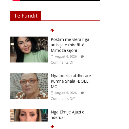
Të Fundit
Postim me vlera nga
artistja e mirëfilltë
Mimoza Gjoni
August 6, 2026
Comments Off
Nga poetja atdhetare
Kumrie Shala -BOLL
MO
August 6, 2026
Comments Off
Nga Elmije Ajazi e
nderuar
August 5, 2026