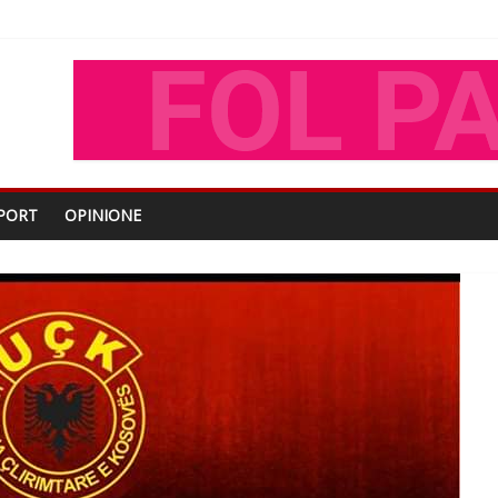
oza Gjoni
O
shtjës kombëtare
PORT
OPINIONE