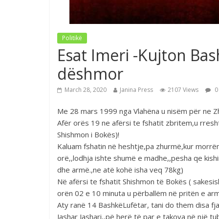
Politikë
Esat Imeri -Kujton Bas
dëshmor
March 28, 2020
Janina Press
2107 Views
0
Me 28 mars 1999 nga Vlahëna u nisëm për ne Z
Afër orës 19 ne afërsi te fshatit zbritem,u rres
Shishmon i Bokës)!
Kaluam fshatin në heshtje,pa zhurmë,kur morrë
orë,,lodhja ishte shumë e madhe,,pesha qe kishi
dhe armë.,ne atë kohë isha veq 78kg)
Në afërsi te fshatit Shishmon të Bokës ( sakesis
orën 02 e 10 minuta u përballëm në pritën e arm
Aty ranë 14 BashkëLufëtar, tani do them disa fjalë
Jashar Jashari,,pë herë të par e takova në një t