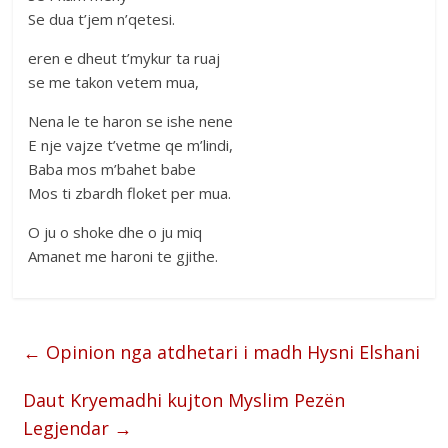
Se dua t’jem n’qetesi.
eren e dheut t’mykur ta ruaj
se me takon vetem mua,
Nena le te haron se ishe nene
E nje vajze t’vetme qe m’lindi,
Baba mos m’bahet babe
Mos ti zbardh floket per mua.
O ju o shoke dhe o ju miq
Amanet me haroni te gjithe.
←
Opinion nga atdhetari i madh Hysni Elshani
Daut Kryemadhi kujton Myslim Pezën
Legjendar
→