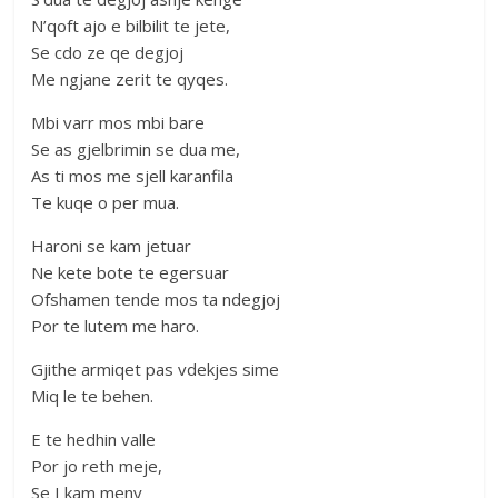
N’qoft ajo e bilbilit te jete,
Se cdo ze qe degjoj
Me ngjane zerit te qyqes.
Mbi varr mos mbi bare
Se as gjelbrimin se dua me,
As ti mos me sjell karanfila
Te kuqe o per mua.
Haroni se kam jetuar
Ne kete bote te egersuar
Ofshamen tende mos ta ndegjoj
Por te lutem me haro.
Gjithe armiqet pas vdekjes sime
Miq le te behen.
E te hedhin valle
Por jo reth meje,
Se I kam meny