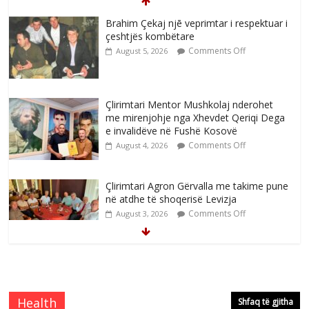
Brahim Çekaj njē veprimtar i respektuar i
çeshtjës kombëtare
Comments Off
August 5, 2026
Çlirimtari Mentor Mushkolaj nderohet
me mirenjohje nga Xhevdet Qeriqi Dega
e invalidëve në Fushë Kosovë
Comments Off
August 4, 2026
Çlirimtari Agron Gërvalla me takime pune
në atdhe të shoqerisë Levizja
Comments Off
August 3, 2026
Mimoza Gjoni artiste e mirëfilltë e
këngës shqiptare
Comments Off
August 3, 2026
Health
Shfaq të gjitha