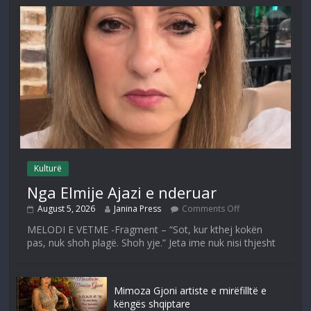
Kulturë
Nga Elmije Ajazi e nderuar
August 5, 2026
Janina Press
Comments Off
MELODI E VETME -Fragment – “Sot, kur kthej kokën
pas, nuk shoh plagë. Shoh yje.” Jeta ime nuk nisi thjesht
Mimoza Gjoni artiste e mirëfilltë e
këngës shqiptare