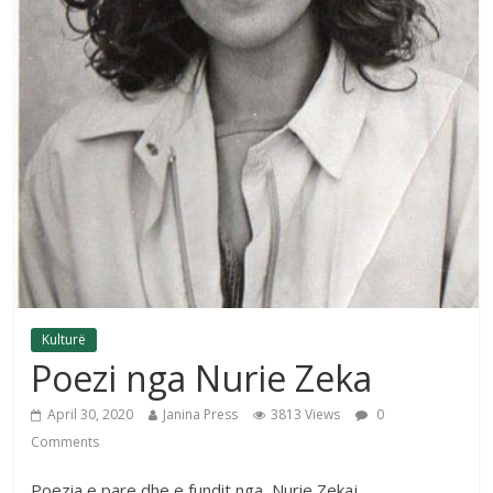
Kulturë
Poezi nga Nurie Zeka
April 30, 2020
Janina Press
3813 Views
0
Comments
Poezia e pare dhe e fundit nga, Nurie Zekaj