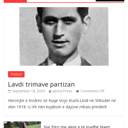
S’mbaj inat me asnjëri -Ganimete Jakupi
poete e respektuar
Comments Off
August 3, 2026
Nga Elmije Ajazi e nderuar
Comments Off
August 5, 2026
Histori
Lavdi trimave partizan
September 18, 2024
Janina Press
Comments Off
Heronjtë e Kodrës së Kuqe Vojo Kushi.Lindi në Shkodër në
vitin 1918. U rrit nën kujdesin e dajove mbasi prindërit
Një foto me vlerë e të madhit Naim