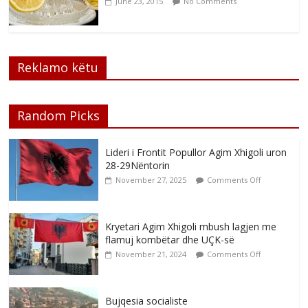
June 23, 2015
No Comments
Reklamo këtu
Random Picks
Lideri i Frontit Popullor Agim Xhigoli uron
28-29Nëntorin
November 27, 2025
Comments Off
Kryetari Agim Xhigoli mbush lagjen me
flamuj kombëtar dhe UÇK-së
November 21, 2024
Comments Off
Bujqesia socialiste