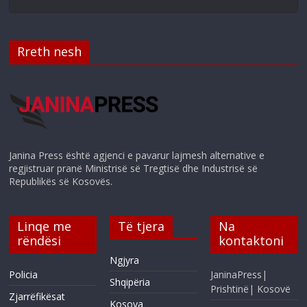
Rreth nesh
Janina Press është agjenci e pavarur lajmesh alternative e
regjistruar pranë Ministrisë së Tregtisë dhe Industrisë së
Republikës së Kosovës.
Linqe me
Të tjera
Na
rëndësi
kontaktoni
Ngjyra
Policia
JaninaPress|
Shqipëria
Prishtinë| Kosovë
Zjarrëfikësat
Kosova