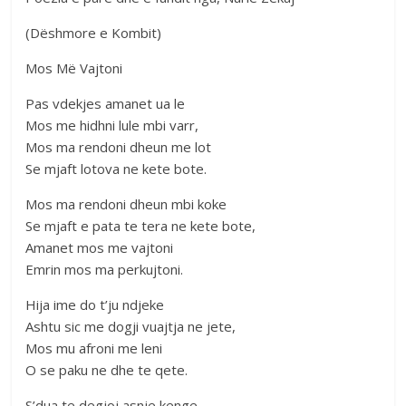
(Dëshmore e Kombit)
Mos Më Vajtoni
Pas vdekjes amanet ua le
Mos me hidhni lule mbi varr,
Mos ma rendoni dheun me lot
Se mjaft lotova ne kete bote.
Mos ma rendoni dheun mbi koke
Se mjaft e pata te tera ne kete bote,
Amanet mos me vajtoni
Emrin mos ma perkujtoni.
Hija ime do t’ju ndjeke
Ashtu sic me dogji vuajtja ne jete,
Mos mu afroni me leni
O se paku ne dhe te qete.
S’dua te degjoj asnje kenge