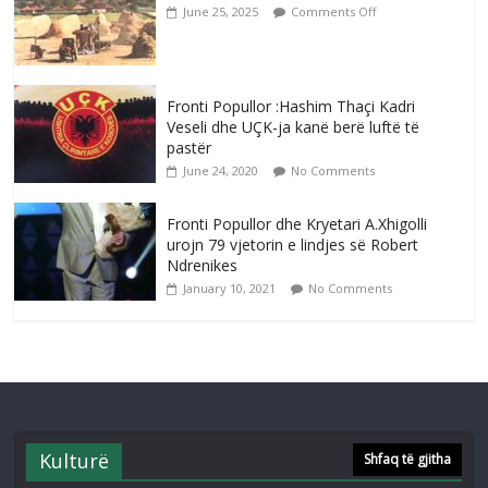
June 25, 2025
Comments Off
Fronti Popullor :Hashim Thaçi Kadri
Veseli dhe UÇK-ja kanë berë luftë të
pastër
June 24, 2020
No Comments
Fronti Popullor dhe Kryetari A.Xhigolli
urojn 79 vjetorin e lindjes së Robert
Ndrenikes
January 10, 2021
No Comments
Kulturë
Shfaq të gjitha