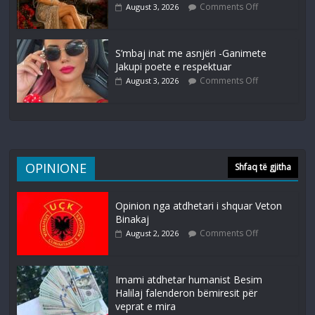
Comments Off
August 3, 2026
S’mbaj inat me asnjëri -Ganimete
Jakupi poete e respektuar
Comments Off
August 3, 2026
OPINIONE
Shfaq të gjitha
Opinion nga atdhetari i shquar Veton
Binakaj
Comments Off
August 2, 2026
Imami atdhetar humanist Besim
Halilaj falenderon bëmiresit për
veprat e mira