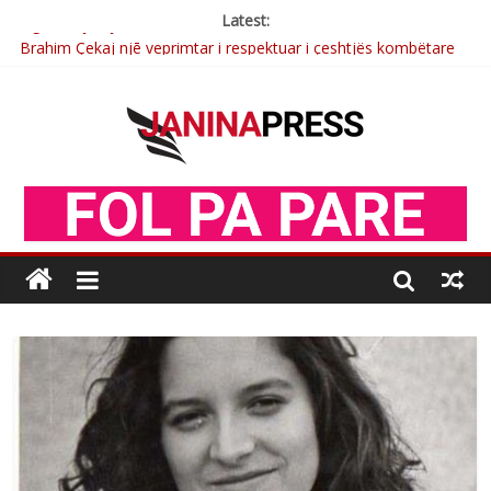
Latest:
Brahim Çekaj njē veprimtar i respektuar i çeshtjës kombëtare
Çlirimtari Mentor Mushkolaj nderohet me mirenjohje nga
Xhevdet Qeriqi Dega e invalidëve në Fushë Kosovë
Çlirimtari Agron Gërvalla me takime pune në atdhe të shoqerisë
Levizja
Mimoza Gjoni artiste e mirëfilltë e këngës shqiptare
Nga Elmije Ajazi e nderuar