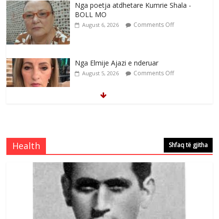
Nga poetja atdhetare Kumrie Shala -
BOLL MO
Comments Off
August 6, 2026
Nga Elmije Ajazi e nderuar
Comments Off
August 5, 2026
Brahim Çekaj njē veprimtar i respektuar i
çeshtjës kombëtare
Comments Off
August 5, 2026
Health
Shfaq të gjitha
Çlirimtari Mentor Mushkolaj nderohet
me mirenjohje nga Xhevdet Qeriqi Dega
e invalidëve në Fushë Kosovë
Comments Off
August 4, 2026