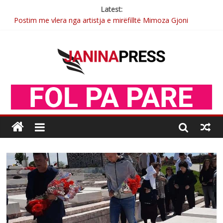
Latest:
Postim me vlera nga artistja e mirëfilltë Mimoza Gjoni
Nga poetja atdhetare Kumrie Shala -BOLL MO
Nga Elmije Ajazi e nderuar
Brahim Çekaj njē veprimtar i respektuar i çeshtjës kombëtare
Sulm , pse të dua ty