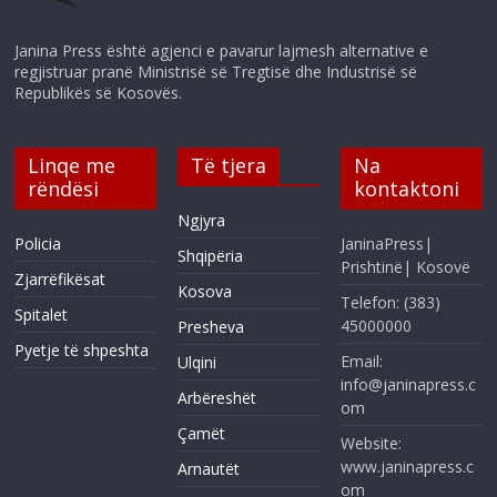
Janina Press është agjenci e pavarur lajmesh alternative e
regjistruar pranë Ministrisë së Tregtisë dhe Industrisë së
Republikës së Kosovës.
Linqe me
Të tjera
Na
rëndësi
kontaktoni
Ngjyra
Policia
JaninaPress|
Shqipëria
Prishtinë| Kosovë
Zjarrëfikësat
Kosova
Telefon: (383)
Spitalet
45000000
Presheva
Pyetje të shpeshta
Email:
Ulqini
info@janinapress.c
Arbëreshët
om
Çamët
Website:
www.janinapress.c
Arnautët
om