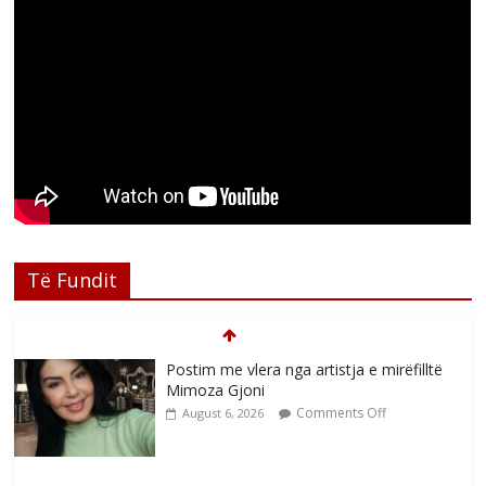
Të Fundit
Postim me vlera nga artistja e mirëfilltë
Mimoza Gjoni
Comments Off
August 6, 2026