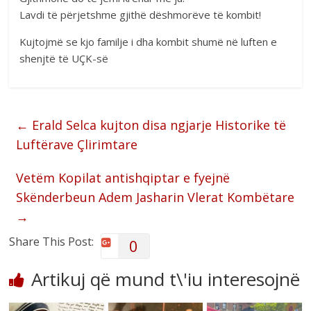
Lavdi të përjetshme gjithë dëshmorëve të kombit!
Kujtojmë se kjo familje i dha kombit shumë në luften e
shenjtë të UÇK-së
←
Erald Selca kujton disa ngjarje Historike të
Luftërave Çlirimtare
Vetëm Kopilat antishqiptar e fyejnë
Skënderbeun Adem Jasharin Vlerat Kombëtare
→
Share This Post:
0
Artikuj që mund t\'iu interesojnë