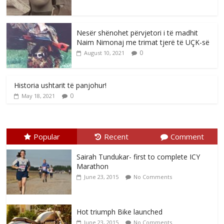
Nesër shënohet përvjetori i të madhit
Naim Nimonaj me trimat tjerë të UÇK-së
0
August 10, 2021
Historia ushtarit të panjohur!
0
May 18, 2021
Popular
Recent
Comment
Sairah Tundukar- first to complete ICY
Marathon
June 23, 2015
No Comments
Hot triumph Bike launched
June 23, 2015
No Comments