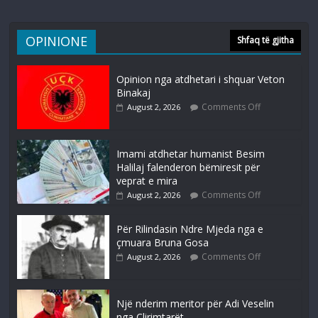
OPINIONE
Shfaq të gjitha
Opinion nga atdhetari i shquar Veton
Binakaj
Comments Off
August 2, 2026
Imami atdhetar humanist Besim
Halilaj falenderon bëmiresit për
veprat e mira
Comments Off
August 2, 2026
Për Rilindasin Ndre Mjeda nga e
çmuara Bruna Gosa
Comments Off
August 2, 2026
Një nderim meritor për Adi Veselin
nga Çlirimtarët