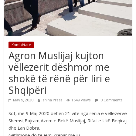
Kombëtare
Agron Muslijaj kujton
vëllezerit dëshmor me
shokë të rënë për liri e
Shqipëri
May 9, 2020
Janina Press
1649 Views
0 Comments
Sot, me 9 Maj 2020 bëhen 21 vite nga rënia e vëllezërve
Shemsi,Bajram,Azem e Bekë Muslijaj, Rifat e Ukë Beqiraj
dhe Lan Dobra.
Gjithmonë do të jemi krenar me ju.