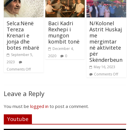
Selca:Nënë
Baci Kadri
N/Kolonel
Tereza
Rexhepi i
Astrit Huskaj
Krenari e
mungon
me
jonja dhe
kombit tonë
mërgimtar
botes mbarë
në aktivitete
December 4,
për
September 5,
2020
0
Skënderbeun
2023
May 16, 2023
Comments Off
Comments Off
Leave a Reply
You must be
logged in
to post a comment.
Youtube