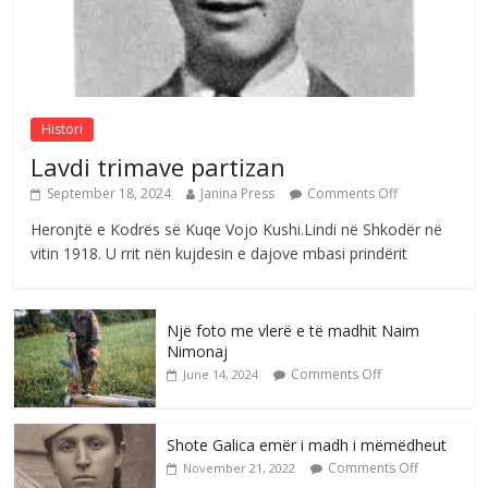
Sulm , pse të dua ty
Comments Off
August 8, 2026
Histori
Lavdi trimave partizan
September 18, 2024
Janina Press
Comments Off
Heronjtë e Kodrës së Kuqe Vojo Kushi.Lindi në Shkodër në
vitin 1918. U rrit nën kujdesin e dajove mbasi prindërit
Një foto me vlerë e të madhit Naim
Nimonaj
Comments Off
June 14, 2024
Shote Galica emër i madh i mëmëdheut
Comments Off
November 21, 2022