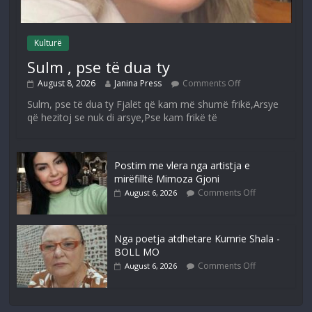
Kulturë
Sulm , pse të dua ty
August 8, 2026
Janina Press
Comments Off
Sulm, pse të dua ty Fjalët që kam më shumë frikë,Arsye
që hezitoj se nuk di arsye,Pse kam frikë të
Postim me vlera nga artistja e
mirëfilltë Mimoza Gjoni
Comments Off
August 6, 2026
Nga poetja atdhetare Kumrie Shala -
BOLL MO
Comments Off
August 6, 2026