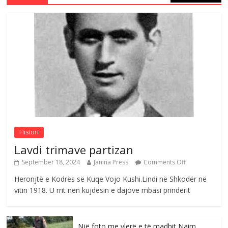
Çlirimtari Mentor Mushkolaj nderohet
me mirenjohje nga Xhevdet Qeriqi Dega
e invalidëve në Fushë Kosovë
Comments Off
August 4, 2026
Sulm , pse të dua ty
Comments Off
August 8, 2026
Histori
Lavdi trimave partizan
September 18, 2024
Janina Press
Comments Off
Heronjtë e Kodrës së Kuqe Vojo Kushi.Lindi në Shkodër në
vitin 1918. U rrit nën kujdesin e dajove mbasi prindërit
Një foto me vlerë e të madhit Naim