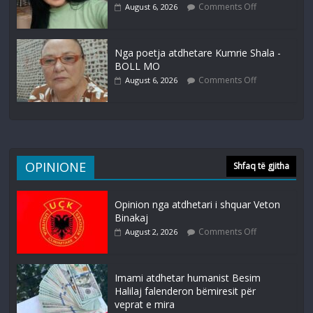
Comments Off
August 6, 2026
Nga poetja atdhetare Kumrie Shala -
BOLL MO
Comments Off
August 6, 2026
OPINIONE
Shfaq të gjitha
Opinion nga atdhetari i shquar Veton
Binakaj
Comments Off
August 2, 2026
Imami atdhetar humanist Besim
Halilaj falenderon bëmiresit për
veprat e mira