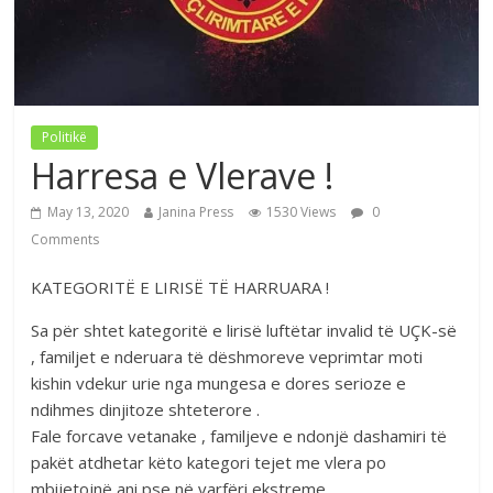
Politikë
Harresa e Vlerave !
May 13, 2020
Janina Press
1530 Views
0
Comments
KATEGORITË E LIRISË TË HARRUARA !
Sa për shtet kategoritë e lirisë luftëtar invalid të UÇK-së
, familjet e nderuara të dëshmoreve veprimtar moti
kishin vdekur urie nga mungesa e dores serioze e
ndihmes dinjitoze shteterore .
Fale forcave vetanake , familjeve e ndonjë dashamiri të
pakët atdhetar këto kategori tejet me vlera po
mbijetojnë ani pse në varfëri ekstreme ..