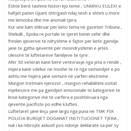
Është berë tashme histori kjo temë , UNMIKU EULEXI e
hafijet paten Gjueti shtrigash ndaj nesh e shteti u more
me lemosha dhe me anomali tjera.
Kur une kam shkruar për këto tema në gazeten Tribuna ,
Shekulli , Epoka re portale te tjeret bënin sehir dhe
freskin qeverive te ndryshme e fajtor per kete gjendje
jane te gjitha qeveritë për mosndryshimin e jetes
cilesore të luftëtareve familjeve te tyre .
Afer 50 veteran kanë berë vetëvrasje nga jeta e rëndë ,
mijera kanë vdekur ne moshe te re nga semundjet e po
ashtu me mijëra janë semurë në varferi ekstreme ..
Mungon tretmani njerezor , mungon rehabilitimi vizitat
mjekesore me pa gjendjen emocionale te kategorive te
lirisë kategorive më të varfera e poshteruara nga
qeverite pacifiste po edhe k.luftes .
Luftëtaret janë linçu jane largu nga puna në TMK FSK
POLICIA BURGJET DOGANAT INSTITUCIONET TJERA ,
nuk i ka mbrojte askush pos ndonje deklarate sa per sy