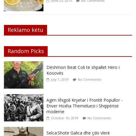
June 23, 2015
No Comments
Reklamo këtu
Random Picks
Dëshmori Beat Coli të shpallet Hero i
Kosovës
July 1, 2019
No Comments
Agim Xhigoli Kryetar i Frontit Popullor -
Enver Hoxha Themeluesi i Shqipërisë
moderne
October 10, 2019
No Comments
Selca:Shote Galica dhe çdo vlerë