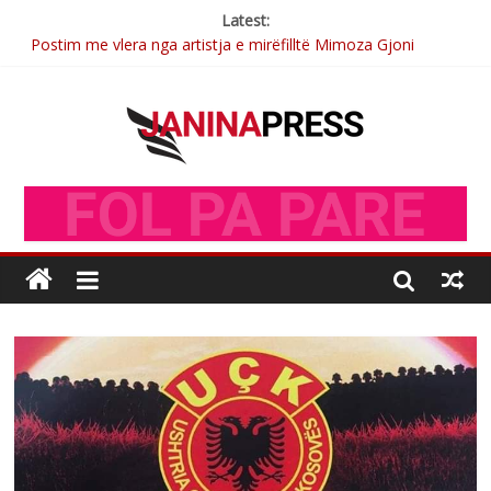
Latest:
Postim me vlera nga artistja e mirëfilltë Mimoza Gjoni
Nga poetja atdhetare Kumrie Shala -BOLL MO
Nga Elmije Ajazi e nderuar
Brahim Çekaj njē veprimtar i respektuar i çeshtjës kombëtare
Sulm , pse të dua ty