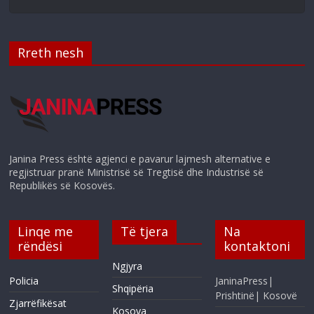
Rreth nesh
Janina Press është agjenci e pavarur lajmesh alternative e
regjistruar pranë Ministrisë së Tregtisë dhe Industrisë së
Republikës së Kosovës.
Linqe me
Të tjera
Na
rëndësi
kontaktoni
Ngjyra
Policia
JaninaPress|
Shqipëria
Prishtinë| Kosovë
Zjarrëfikësat
Kosova