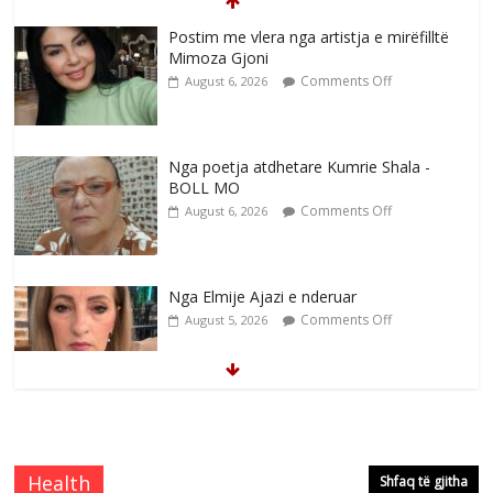
Postim me vlera nga artistja e mirëfilltë
Mimoza Gjoni
Comments Off
August 6, 2026
Nga poetja atdhetare Kumrie Shala -
BOLL MO
Comments Off
August 6, 2026
Nga Elmije Ajazi e nderuar
Comments Off
August 5, 2026
Brahim Çekaj njē veprimtar i respektuar i
çeshtjës kombëtare
Comments Off
August 5, 2026
Health
Shfaq të gjitha