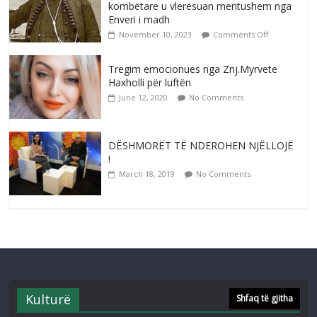
kombëtare u vlerësuan meritushem nga
Enveri i madh
November 10, 2023
Comments Off
Tregim emocionues nga Znj.Myrvete
Haxholli për luftën
June 12, 2020
No Comments
DËSHMORËT TË NDEROHEN NJËLLOJË
!
March 18, 2019
No Comments
Kulturë
Shfaq të gjitha