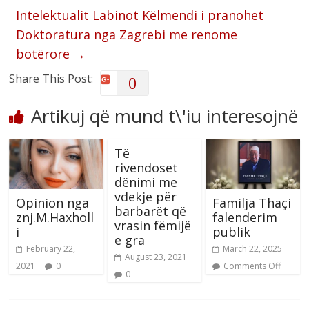
Intelektualit Labinot Këlmendi i pranohet
Doktoratura nga Zagrebi me renome
botërore
→
Share This Post:
0
Artikuj që mund t\'iu interesojnë
Të
rivendoset
dënimi me
vdekje për
Opinion nga
Familja Thaçi
barbarët që
znj.M.Haxholl
falenderim
vrasin fëmijë
i
publik
e gra
February 22,
March 22, 2025
August 23, 2021
2021
0
Comments Off
0