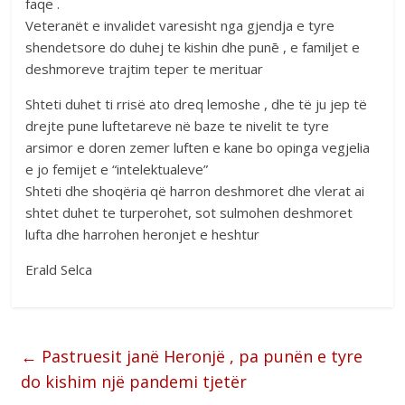
faqe .
Veteranët e invalidet varesisht nga gjendja e tyre
shendetsore do duhej te kishin dhe punē , e familjet e
deshmoreve trajtim teper te merituar
Shteti duhet ti rrisë ato dreq lemoshe , dhe të ju jep të
drejte pune luftetareve në baze te nivelit te tyre
arsimor e doren zemer luften e kane bo opinga vegjelia
e jo femijet e “intelektualeve”
Shteti dhe shoqëria që harron deshmoret dhe vlerat ai
shtet duhet te turperohet, sot sulmohen deshmoret
lufta dhe harrohen heronjet e heshtur
Erald Selca
←
Pastruesit janë Heronjë , pa punën e tyre
do kishim një pandemi tjetër