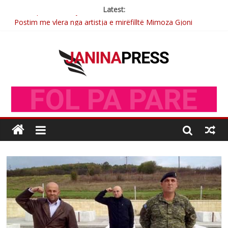
Latest:
Postim me vlera nga artistja e mirëfilltë Mimoza Gjoni
Nga poetja atdhetare Kumrie Shala -BOLL MO
Nga Elmije Ajazi e nderuar
Brahim Çekaj njē veprimtar i respektuar i çeshtjës kombëtare
Sulm , pse të dua ty