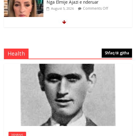
Nga Elmije Ajazi e nderuar
Comments Off
August 5, 2026
Brahim Çekaj njē veprimtar i respektuar i
çeshtjës kombëtare
Comments Off
August 5, 2026
Health
Shfaq të gjitha
Çlirimtari Mentor Mushkolaj nderohet
me mirenjohje nga Xhevdet Qeriqi Dega
e invalidëve në Fushë Kosovë
Comments Off
August 4, 2026
Sulm , pse të dua ty
Comments Off
August 8, 2026
Histori