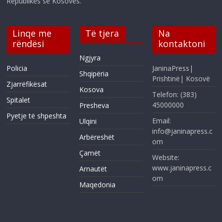
Republikës së Kosovës.
Linqe me
Të tjera
Na
rëndësi
kontaktoni
Ngjyra
Policia
JaninaPress|
Shqipëria
Prishtinë| Kosovë
Zjarrëfikësat
Kosova
Telefon: (383)
Spitalet
45000000
Presheva
Pyetje të shpeshta
Email:
Ulqini
info@janinapress.c
Arbëreshët
om
Çamët
Website:
www.janinapress.c
Arnautët
om
Maqedonia