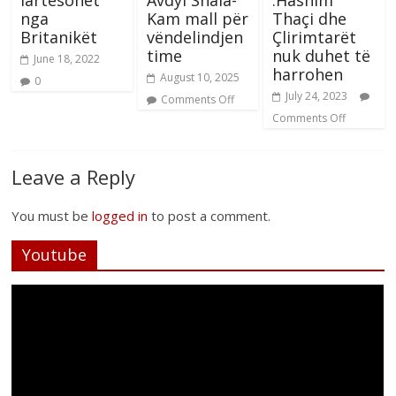
lartesohet
Avdyl Shala-
:Hashim
nga
Kam mall për
Thaçi dhe
Britanikët
vëndelindjen
Çlirimtarët
time
nuk duhet të
June 18, 2022
harrohen
August 10, 2025
0
July 24, 2023
Comments Off
Comments Off
Leave a Reply
You must be
logged in
to post a comment.
Youtube