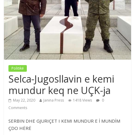
Politikë
Selca-Jugosllavin e kemi
mundur keq ne UÇK-ja
May 22, 2020
Janina Press
1418 Views
0
Comments
SERBIN DHE GJURIÇET I KEMI MUNDUR E İ MUNDİM
ÇDO HËRË