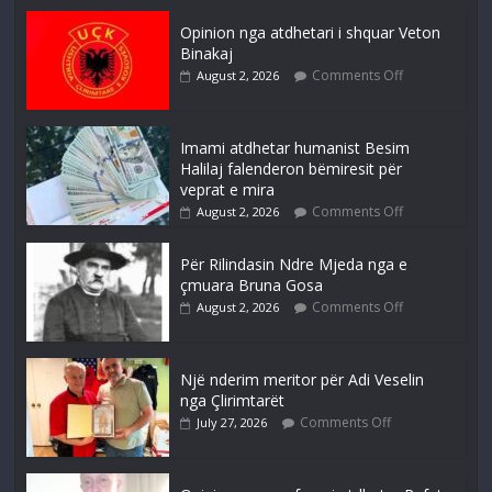
Opinion nga atdhetari i shquar Veton
Binakaj
Comments Off
August 2, 2026
Imami atdhetar humanist Besim
Halilaj falenderon bëmiresit për
veprat e mira
Comments Off
August 2, 2026
Për Rilindasin Ndre Mjeda nga e
çmuara Bruna Gosa
Comments Off
August 2, 2026
Një nderim meritor për Adi Veselin
nga Çlirimtarët
Comments Off
July 27, 2026