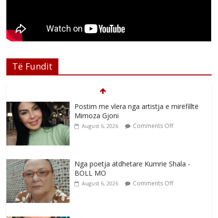
Të Fundit
Postim me vlera nga artistja e mirëfilltë
Mimoza Gjoni
Comments Off
August 6, 2026
Nga poetja atdhetare Kumrie Shala -
BOLL MO
Comments Off
August 6, 2026