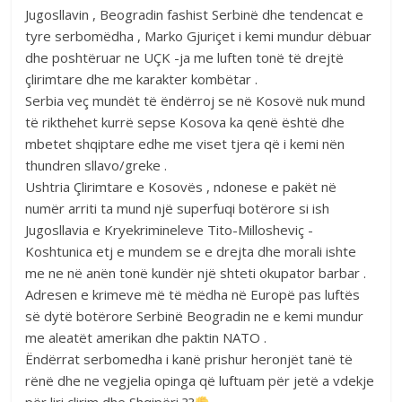
Jugosllavin , Beogradin fashist Serbinë dhe tendencat e
tyre serbomëdha , Marko Gjuriçet i kemi mundur dëbuar
dhe poshtëruar ne UÇK -ja me luften tonë të drejtë
çlirimtare dhe me karakter kombëtar .
Serbia veç mundët të ëndërroj se në Kosovë nuk mund
të rikthehet kurrë sepse Kosova ka qenë është dhe
mbetet shqiptare edhe me viset tjera që i kemi nën
thundren sllavo/greke .
Ushtria Çlirimtare e Kosovës , ndonese e pakët në
numër arriti ta mund një superfuqi botërore si ish
Jugosllavia e Kryekrimineleve Tito-Millosheviç -
Koshtunica etj e mundem se e drejta dhe morali ishte
me ne në anën tonë kundër një shteti okupator barbar .
Adresen e krimeve më të mëdha në Europë pas luftës
së dytë botërore Serbinë Beogradin ne e kemi mundur
me aleatët amerikan dhe paktin NATO .
Ëndërrat serbomedha i kanë prishur heronjët tanë të
rënë dhe ne vegjelia opinga që luftuam për jetë a vdekje