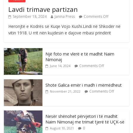
Lavdi trimave partizan
September 18, 2024
Janina Press
Comments Off
Heronjtë e Kodrës së Kuqe Vojo Kushi.Lindi në Shkodër në
vitin 1918. U rrit nën kujdesin e dajove mbasi prindërit
Një foto me vlerë e të madhit Naim
Nimonaj
Comments Off
June 14, 2024
Shote Galica emër i madh i mëmëdheut
Comments Off
November 21, 2022
Nesër shënohet përvjetori i të madhit
Naim Nimonaj me trimat tjerë të UÇK-së
0
August 10, 2021