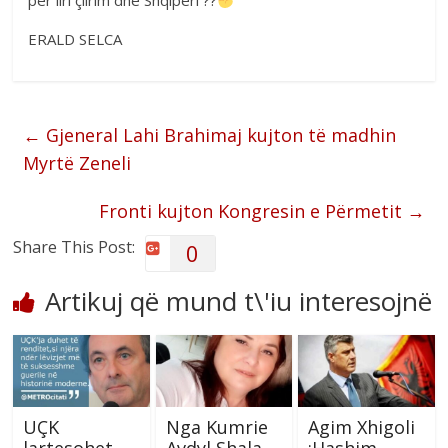
për liri çlirim dhe Shqipëri ??
ERALD SELCA
←
Gjeneral Lahi Brahimaj kujton të madhin
Myrtë Zeneli
Fronti kujton Kongresin e Përmetit
→
Share This Post:
0
Artikuj që mund t\'iu interesojnë
UÇK
Nga Kumrie
Agim Xhigoli