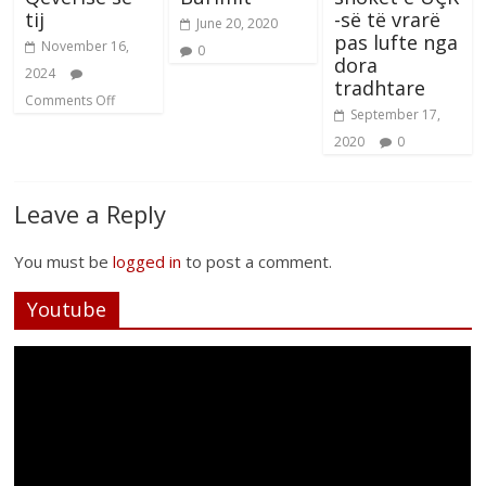
tij
-së të vrarë
June 20, 2020
pas lufte nga
November 16,
0
dora
2024
tradhtare
Comments Off
September 17,
2020
0
Leave a Reply
You must be
logged in
to post a comment.
Youtube