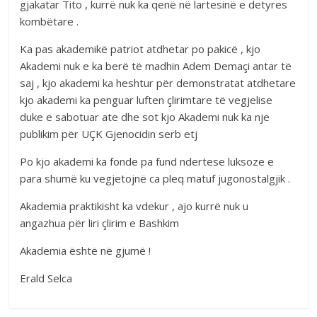
gjakatar Tito , kurrë nuk ka qenë në lartesinë e detyres
kombëtare .
Ka pas akademikë patriot atdhetar po pakicë , kjo
Akademi nuk e ka berë të madhin Adem Demaçi antar të
saj , kjo akademi ka heshtur për demonstratat atdhetare
kjo akademi ka penguar luften çlirimtare të vegjelise
duke e sabotuar ate dhe sot kjo Akademi nuk ka nje
publikim për UÇK Gjenocidin serb etj
Po kjo akademi ka fonde pa fund ndertese luksoze e
para shumë ku vegjetojnë ca pleq matuf jugonostalgjik .
Akademia praktikisht ka vdekur , ajo kurrë nuk u
angazhua për liri çlirim e Bashkim
Akademia është në gjumë !
Erald Selca