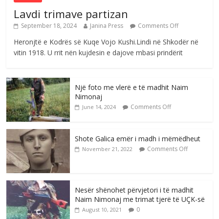
Lavdi trimave partizan
September 18, 2024
Janina Press
Comments Off
Heronjtë e Kodrës së Kuqe Vojo Kushi.Lindi në Shkodër në
vitin 1918. U rrit nën kujdesin e dajove mbasi prindërit
Një foto me vlerë e të madhit Naim
Nimonaj
Comments Off
June 14, 2024
Shote Galica emër i madh i mëmëdheut
Comments Off
November 21, 2022
Nesër shënohet përvjetori i të madhit
Naim Nimonaj me trimat tjerë të UÇK-së
0
August 10, 2021