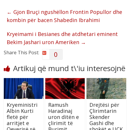
←
Gjon Bruçi ngushëllon Frontin Popullor dhe
kombin për bacen Shabedin Ibrahimi
Kryeimami i Besianes dhe atdhetari eminent
Bekim Jashari uron Ameriken
→
Share This Post:
0
Artikuj që mund t\'iu interesojnë
Kryeministri
Ramush
Drejtësi për
Albin Kurti
Haradinaj
Çlirimtarin
fletë për
uron ditën e
Skender
arritjet e
çlirimit të
Gashi dhe
Qeverisë së
Burimit
shokët e UÇK