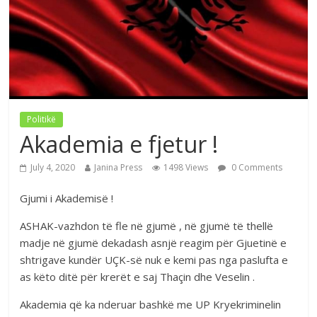
Politikë
Akademia e fjetur !
July 4, 2020
Janina Press
1498 Views
0 Comments
Gjumi i Akademisë !
ASHAK-vazhdon të fle në gjumë , në gjumë të thellë
madje në gjumë dekadash asnjë reagim për Gjuetinë e
shtrigave kundër UÇK-së nuk e kemi pas nga paslufta e
as këto ditë për krerët e saj Thaçin dhe Veselin .
Akademia që ka nderuar bashkë me UP Kryekriminelin