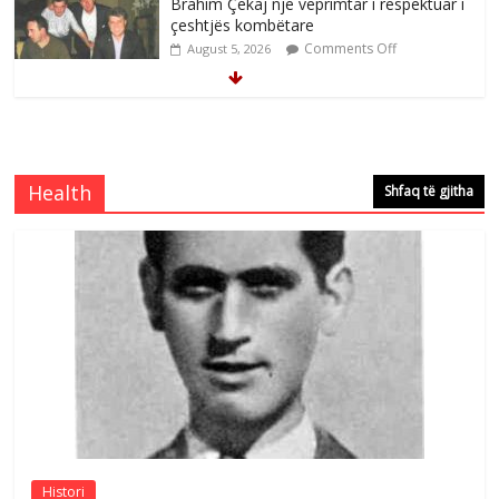
Brahim Çekaj njē veprimtar i respektuar i
çeshtjës kombëtare
Comments Off
August 5, 2026
Çlirimtari Mentor Mushkolaj nderohet
me mirenjohje nga Xhevdet Qeriqi Dega
e invalidëve në Fushë Kosovë
Health
Shfaq të gjitha
Comments Off
August 4, 2026
Çlirimtari Agron Gërvalla me takime pune
në atdhe të shoqerisë Levizja
Comments Off
August 3, 2026
Postim me vlera nga artistja e mirëfilltë
Mimoza Gjoni
Comments Off
August 6, 2026
Histori