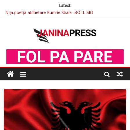
Latest:
Nga poetja atdhetare Kumrie Shala -BOLL MO
Nga Elmije Ajazi e nderuar
Brahim Çekaj njē veprimtar i respektuar i çeshtjës kombëtare
Çlirimtari Mentor Mushkolaj nderohet me mirenjohje nga
Xhevdet Qeriqi Dega e invalidëve në Fushë Kosovë
Postim me vlera nga artistja e mirëfilltë Mimoza Gjoni