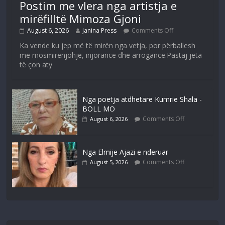
Postim me vlera nga artistja e
mirëfilltë Mimoza Gjoni
August 6, 2026
Janina Press
Comments Off
Ka vende ku jep më të mirën nga vetja, por përballesh
me mosmirënjohje, injorancë dhe arrogancë.Pastaj jeta
të çon aty
Nga poetja atdhetare Kumrie Shala -
BOLL MO
Comments Off
August 6, 2026
Nga Elmije Ajazi e nderuar
Comments Off
August 5, 2026