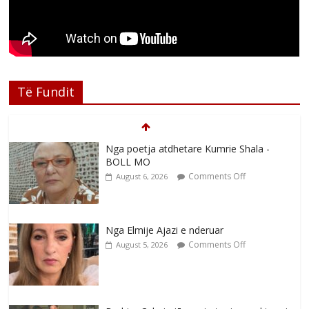
Të Fundit
Nga poetja atdhetare Kumrie Shala -
BOLL MO
Comments Off
August 6, 2026
Nga Elmije Ajazi e nderuar
Comments Off
August 5, 2026