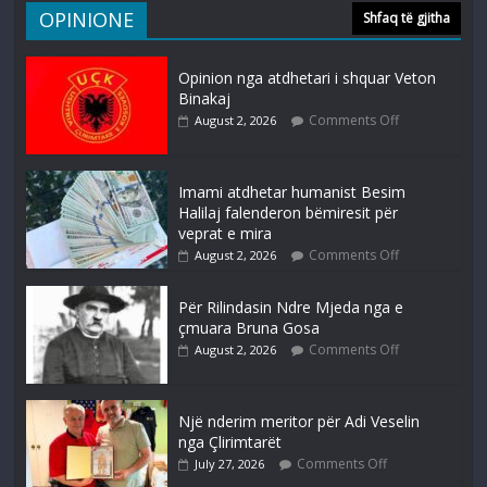
OPINIONE
Shfaq të gjitha
Opinion nga atdhetari i shquar Veton
Binakaj
Comments Off
August 2, 2026
Imami atdhetar humanist Besim
Halilaj falenderon bëmiresit për
veprat e mira
Comments Off
August 2, 2026
Për Rilindasin Ndre Mjeda nga e
çmuara Bruna Gosa
Comments Off
August 2, 2026
Një nderim meritor për Adi Veselin
nga Çlirimtarët
Comments Off
July 27, 2026