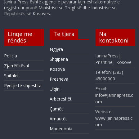
Janina Press është agjenci e pavarur lajmesh alternative e
regjistruar pranë Ministrisë së Tregtisë dhe Industrisë së
Republikës së Kosovës.
Linqe me
Të tjera
Na
rëndësi
kontaktoni
Ngjyra
Policia
JaninaPress|
Shqipëria
Prishtinë| Kosovë
Zjarrëfikësat
Kosova
Telefon: (383)
Spitalet
45000000
Presheva
Pyetje të shpeshta
Email:
Ulqini
info@janinapress.c
Arbëreshët
om
Çamët
Website:
www.janinapress.c
Arnautët
om
Maqedonia