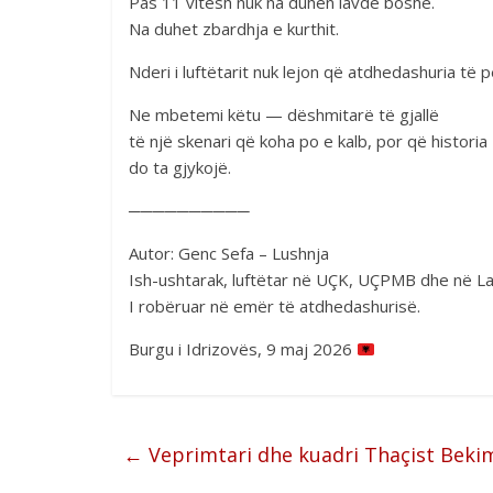
Pas 11 vitesh nuk na duhen lavde boshe.
Na duhet zbardhja e kurthit.
Nderi i luftëtarit nuk lejon që atdhedashuria të 
Ne mbetemi këtu — dëshmitarë të gjallë
të një skenari që koha po e kalb, por që historia
do ta gjykojë.
──────────
Autor: Genc Sefa – Lushnja
Ish-ushtarak, luftëtar në UÇK, UÇPMB dhe në 
I robëruar në emër të atdhedashurisë.
Burgu i Idrizovës, 9 maj 2026
←
Veprimtari dhe kuadri Thaçist Bekim