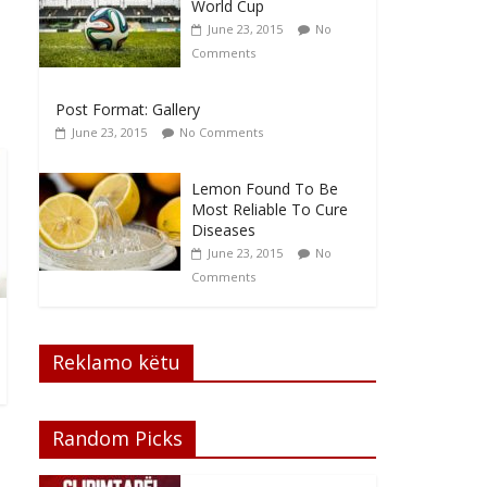
World Cup
June 23, 2015
No
Comments
Post Format: Gallery
June 23, 2015
No Comments
Lemon Found To Be
Most Reliable To Cure
Diseases
June 23, 2015
No
Comments
Reklamo këtu
Random Picks