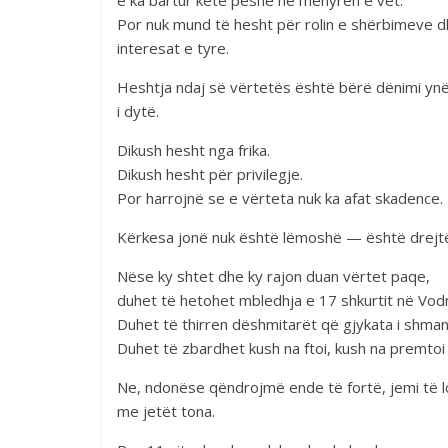
e ka bartur këtë peshë në mënyrën e vet.
Por nuk mund të hesht për rolin e shërbimeve dh
interesat e tyre.
Heshtja ndaj së vërtetës është bërë dënimi yn
i dytë.
Dikush hesht nga frika.
Dikush hesht për privilegje.
Por harrojnë se e vërteta nuk ka afat skadence.
Kërkesa jonë nuk është lëmoshë — është drejtë
Nëse ky shtet dhe ky rajon duan vërtet paqe,
duhet të hetohet mbledhja e 17 shkurtit në Vod
Duhet të thirren dëshmitarët që gjykata i shman
Duhet të zbardhet kush na ftoi, kush na premtoi 
Ne, ndonëse qëndrojmë ende të fortë, jemi të lo
me jetët tona.