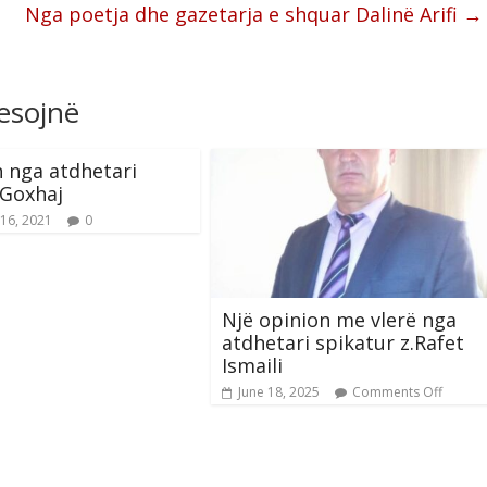
Nga poetja dhe gazetarja e shquar Dalinë Arifi
→
resojnë
 nga atdhetari
 Goxhaj
16, 2021
0
Një opinion me vlerë nga
atdhetari spikatur z.Rafet
Ismaili
June 18, 2025
Comments Off