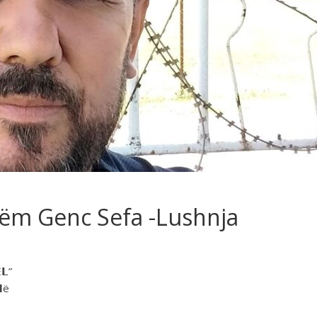
shëm Genc Sefa -Lushnja
Ë𝗟”
𝗱ë