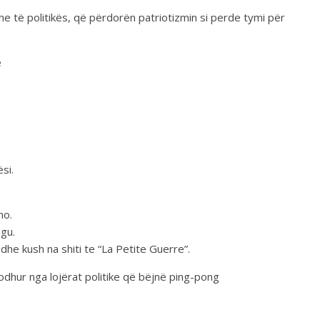
e të politikës, që përdorën patriotizmin si perde tymi për
ë
si.
no.
gu.
dhe kush na shiti te “La Petite Guerre”.
dhur nga lojërat politike që bëjnë ping-pong