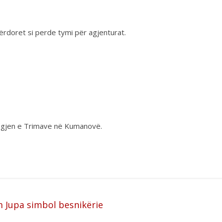
përdoret si perde tymi për agjenturat.
Lagjen e Trimave në Kumanovë.
 Jupa simbol besnikërie