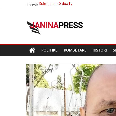
Latest:
Postim me vlera nga artistja e mirëfilltë Mim
Nga poetja atdhetare Kumrie Shala -BOLL M
Nga Elmije Ajazi e nderuar
Brahim Çekaj njē veprimtar i respektuar i çe
POLITIKË
KOMBËTARE
HISTORI
S