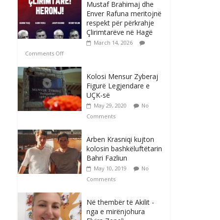
Mustaf Brahimaj dhe
Enver Rafuna meritojnë
respekt për përkrahje
Çlirimtarëve në Hagë
March 14, 2026
Comments Off
Kolosi Mensur Zyberaj
Figurë Legjendare e
UÇK-së
May 29, 2020
No
Comments
Arben Krasniqi kujton
kolosin bashkëluftëtarin
Bahri Fazliun
May 10, 2019
No
Comments
Në thembër të Akilit -
nga e mirënjohura