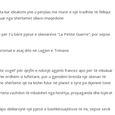
kur idealizmi ynë u përplas me murin e një tradhtie të fëlliqur
tuar nga shërbimet sllavo-maqedone.
o për t’u bërë pjesë e skenarëve “La Petite Guerre”, por sepse
krismat e asaj dite në Lagjen e Trimave.
ë vogël” për qejfin e ndonjë agjenti francez apo për të mbuluar
Ne erdhëm si luftëtarë, por u gjendëm brenda një skenari të
 shërbime që na kishin futur në planet e tyre pa dijeninë tonë.
rteta vazhdon të mbulohet nga heshtja, propaganda dhe lojërat
po deklarojnë një pjesë e bashkëvuajtësve të mi, sepse secili