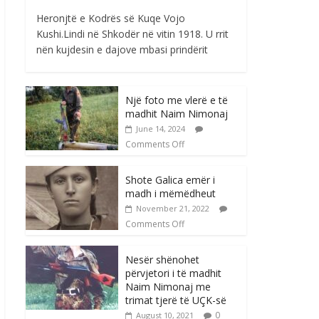
Heronjtë e Kodrës së Kuqe Vojo
Kushi.Lindi në Shkodër në vitin 1918. U rrit
nën kujdesin e dajove mbasi prindërit
Një foto me vlerë e të
madhit Naim Nimonaj
June 14, 2024
Comments Off
Shote Galica emër i
madh i mëmëdheut
November 21, 2022
Comments Off
Nesër shënohet
përvjetori i të madhit
Naim Nimonaj me
trimat tjerë të UÇK-së
0
August 10, 2021