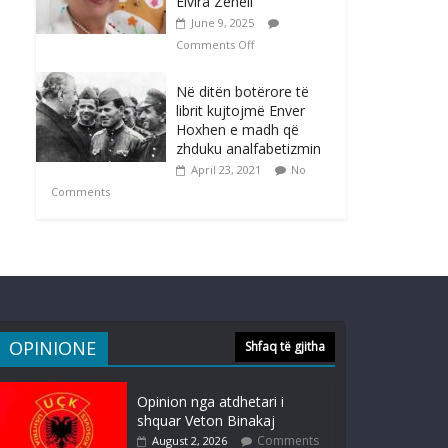
Elvira Zeneli
June 9, 2025
Comments Off
Në ditën botërore të
librit kujtojmë Enver
Hoxhen e madh që
zhduku analfabetizmin
April 23, 2021
No
Comments
OPINIONE
Shfaq të gjitha
Opinion nga atdhetari i
shquar Veton Binakaj
Comments
August 2, 2026