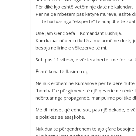
Për dikë kjo është vetëm një datë në kalendar.
Për ne që mbetëm pas këtyre mureve, është dita 
— të hartuar nga “ekspertë” të huaj dhe të zba
Unë jam Genc Sefa – Komandant Lushnja.
Kam kaluar nëpër tri luftëra me armë në dorë, j
besoja në lirinë e vëllezërve të mi.
Sot, pas 11 vitesh, e vërteta bërtet më fort se 
Është koha të flasim troç:
Ne nuk erdhëm në Kumanovë për të bërë “luftë t
“bombat” e përgjimeve të një qeverie në rënie. 
ndërtuar nga propagandë, manipulime politike dhe
Më dhimbset që edhe sot, pas një dekade, e vë
e politikës së asaj kohe.
Nuk dua të përqendrohem te ajo çfarë besojnë a