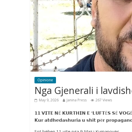
Opinione
Nga Gjenerali i lavdi
May 9, 2026
Janina Press
267 Views
𝟭𝟭 𝗩𝗜𝗧𝗘 𝗡Ë 𝗞𝗨𝗥𝗧𝗛𝗜𝗡 𝗘 “𝗟𝗨𝗙𝗧Ë𝗦 𝗦Ë 𝗩𝗢𝗚
𝗞𝘂𝗿 𝗮𝘁𝗱𝗵𝗲𝗱𝗮𝘀𝗵𝘂𝗿𝗶𝗮 𝘂 𝘀𝗵𝗶𝘁 𝗽ë𝗿 𝗽𝗿𝗼𝗽𝗮𝗴𝗮𝗻
Sot bëhen 11 vite nga 9 Maji i Kumanovës.