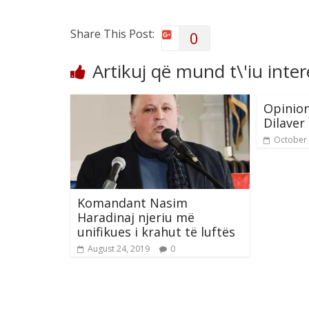
Share This Post:
0
Artikuj që mund t\'iu inte
Opinion
Dilaver
October 
Komandant Nasim
Haradinaj njeriu më
unifikues i krahut të luftës
August 24, 2019
0