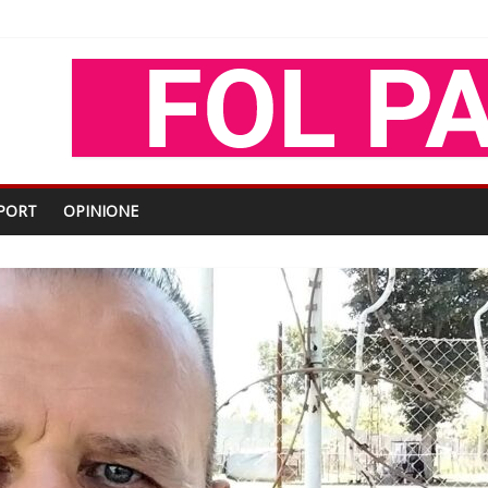
oza Gjoni
O
shtjës kombëtare
PORT
OPINIONE