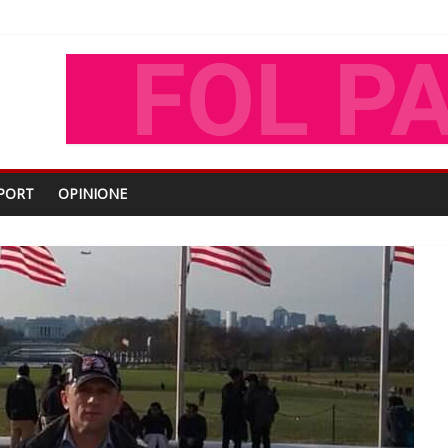
oza Gjoni
O
shtjës kombëtare
PORT
OPINIONE