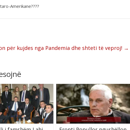
ptaro-Amerikane????
on për kujdes nga Pandemia dhe shteti të veproj!
→
resojnë
li i famshëm Lahi
Fronti Popullor ngushëllon