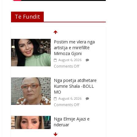
Të Fundit
Postim me vlera nga
artistja e mirëfilltë
Mimoza Gjoni
August 6, 2026
Comments Off
Nga poetja atdhetare
Kumrie Shala -BOLL
MO
August 6, 2026
Comments Off
Nga Elmije Ajazi e
nderuar
August 5, 2026