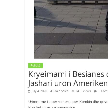
Politikë
Kryeimami i Besianes
Jashari uron Ameriken
July 4, 2020
Erald Selca
1430 Views
0 Com
Urimet me te perzemerta per Kombin dhe qever
Korrikut dites se pavaresise.