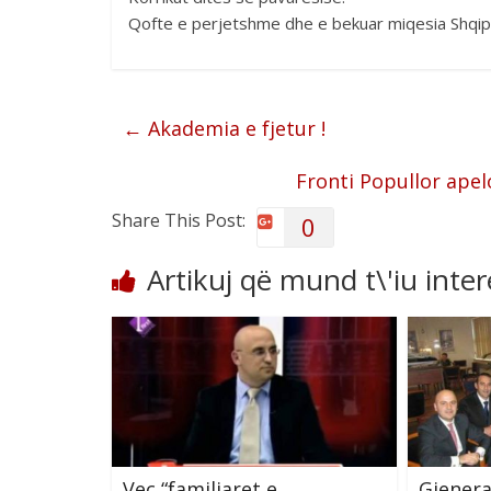
Qofte e perjetshme dhe e bekuar miqesia Shqi
←
Akademia e fjetur !
Fronti Popullor apel
Share This Post:
0
Artikuj që mund t\'iu inte
Veç “familjaret e
Gjenera