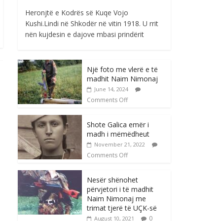
Heronjtë e Kodrës së Kuqe Vojo
Kushi.Lindi në Shkodër në vitin 1918. U rrit
nën kujdesin e dajove mbasi prindërit
Një foto me vlerë e të
madhit Naim Nimonaj
June 14, 2024
Comments Off
Shote Galica emër i
madh i mëmëdheut
November 21, 2022
Comments Off
Nesër shënohet
përvjetori i të madhit
Naim Nimonaj me
trimat tjerë të UÇK-së
0
August 10, 2021