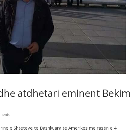
 dhe atdhetari eminent Bekim
ments
ine e Shteteve te Bashkuara te Amerikes me rastin e 4