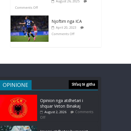
August 26, 2025
Comments Off
Njoftim nga ICA
April 20, 2023
Comments Off
OPINIONE
Shfaq të gjitha
Opinion nga atdhetari i
shquar Veton Binakaj
Comments
August 2, 2026
Off