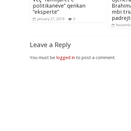
politikanëve” qenkan
Brahima
“ekspertë”
mbi tri
padrejt
January 27, 2019
0
Novembe
Leave a Reply
You must be
logged in
to post a comment.