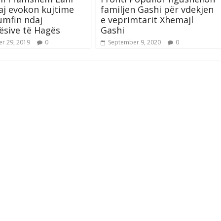
j evokon kujtime
familjen Gashi për vdekjen
umfin ndaj
e veprimtarit Xhemajl
ësive të Hagës
Gashi
r 29, 2019
0
September 9, 2020
0