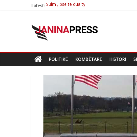
Latest:
Postim me vlera nga artistja e mirëfilltë Mim
Nga poetja atdhetare Kumrie Shala -BOLL M
Nga Elmije Ajazi e nderuar
Brahim Çekaj njē veprimtar i respektuar i çe
POLITIKË
KOMBËTARE
HISTORI
S