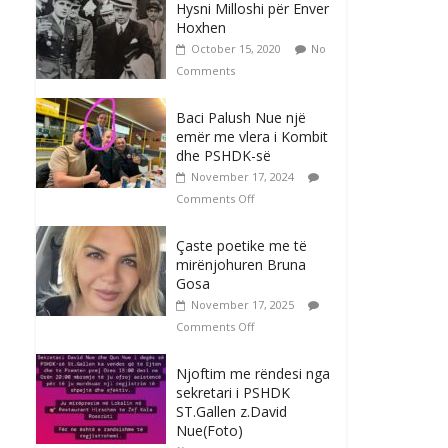
Hysni Milloshi për Enver
Hoxhen
October 15, 2020
No
Comments
Baci Palush Nue një
emër me vlera i Kombit
dhe PSHDK-së
November 17, 2024
Comments Off
Çaste poetike me të
mirënjohuren Bruna
Gosa
November 17, 2025
Comments Off
Njoftim me rëndesi nga
sekretari i PSHDK
ST.Gallen z.David
Nue(Foto)