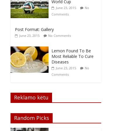
World Cup
June 23, 2015
No
Comments
Post Format: Gallery
June 23, 2015
No Comments
Lemon Found To Be
Most Reliable To Cure
Diseases
June 23, 2015
No
Comments
Reklamo këtu
Random Picks