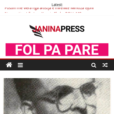
Latest:
Postim me vlera nga artistja e mirëfilltë Mimoza Gjoni
Nga poetja atdhetare Kumrie Shala -BOLL MO
Nga Elmije Ajazi e nderuar
Brahim Çekaj njē veprimtar i respektuar i çeshtjës kombëtare
Çlirimtari Mentor Mushkolaj nderohet me mirenjohje nga
Xhevdet Qeriqi Dega e invalidëve në Fushë Kosovë