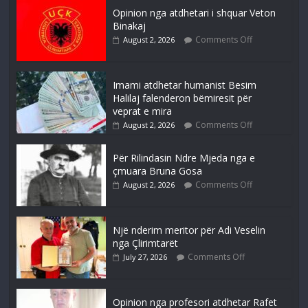
Opinion nga atdhetari i shquar Veton
Binakaj
Comments Off
August 2, 2026
Imami atdhetar humanist Besim
Halilaj falenderon bëmiresit për
veprat e mira
Comments Off
August 2, 2026
Për Rilindasin Ndre Mjeda nga e
çmuara Bruna Gosa
Comments Off
August 2, 2026
Një nderim meritor për Adi Veselin
nga Çlirimtarët
Comments Off
July 27, 2026
Opinion nga profesori atdhetar Rafet