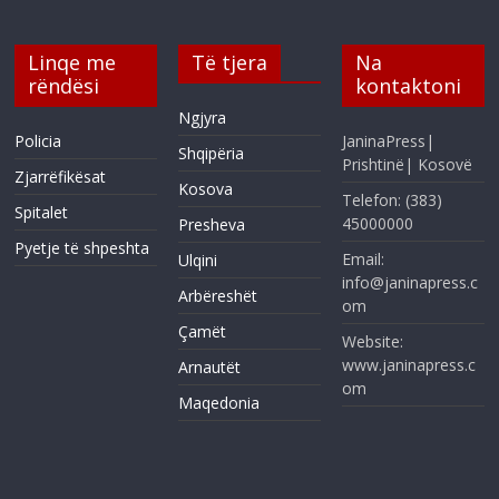
Linqe me
Të tjera
Na
rëndësi
kontaktoni
Ngjyra
Policia
JaninaPress|
Shqipëria
Prishtinë| Kosovë
Zjarrëfikësat
Kosova
Telefon: (383)
Spitalet
45000000
Presheva
Pyetje të shpeshta
Email:
Ulqini
info@janinapress.c
Arbëreshët
om
Çamët
Website:
www.janinapress.c
Arnautët
om
Maqedonia