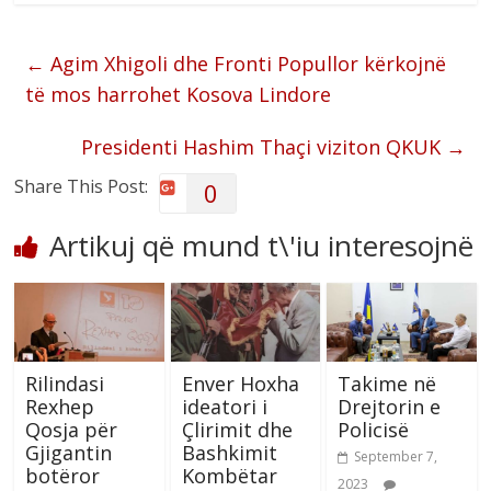
←
Agim Xhigoli dhe Fronti Popullor kërkojnë
të mos harrohet Kosova Lindore
Presidenti Hashim Thaçi viziton QKUK
→
Share This Post:
0
Artikuj që mund t\'iu interesojnë
Rilindasi
Enver Hoxha
Takime në
Rexhep
ideatori i
Drejtorin e
Qosja për
Çlirimit dhe
Policisë
Gjigantin
Bashkimit
September 7,
botëror
Kombëtar
2023