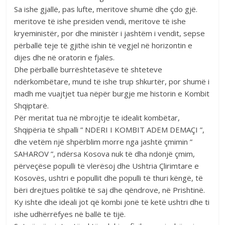
Sa ishe gjallë, pas lufte, meritove shumë dhe çdo gjë.
meritove të ishe presiden vendi, meritove të ishe
kryeministër, por dhe ministër i jashtëm i vendit, sepse
përballë teje të gjithë ishin të vegjel në horizontin e
dijes dhe në oratorin e fjalës.
Dhe përballë burrështetasëve të shteteve
ndërkombëtare, mund të ishe trup shkurtër, por shumë i
madh me vuajtjet tua nëpër burgje me historin e Kombit
Shqiptarë.
Për meritat tua në mbrojtje të idealit kombëtar,
Shqipëria të shpalli ” NDERI I KOMBIT ADEM DEMAÇI ”,
dhe vetëm një shpërblim morre nga jashtë çmimin ”
SAHAROV ”, ndërsa Kosova nuk të dha ndonjë çmim,
përveçëse populli të vlerësoj dhe Ushtria Çlirimtare e
Kosovës, ushtri e popullit dhe populli të thuri këngë, të
bëri drejtues politikë të saj dhe qëndrove, në Prishtinë.
Ky ishte dhe ideali jot që kombi jonë të ketë ushtri dhe ti
ishe udhërrëfyes në ballë të tijë.