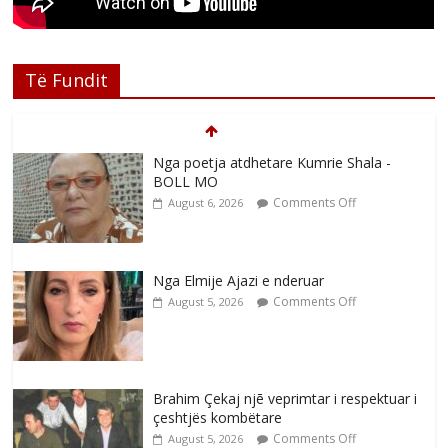
Të Fundit
Nga poetja atdhetare Kumrie Shala -
BOLL MO
Comments Off
August 6, 2026
Nga Elmije Ajazi e nderuar
Comments Off
August 5, 2026
Brahim Çekaj njē veprimtar i respektuar i
çeshtjës kombëtare
Comments Off
August 5, 2026