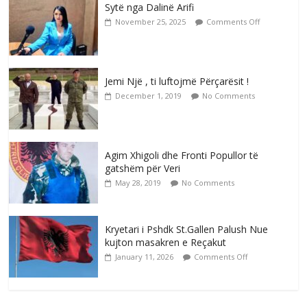
Sytë nga Dalinë Arifi
November 25, 2025
Comments Off
Jemi Një , ti luftojmë Përçarësit !
December 1, 2019
No Comments
Agim Xhigoli dhe Fronti Popullor të
gatshëm për Veri
May 28, 2019
No Comments
Kryetari i Pshdk St.Gallen Palush Nue
kujton masakren e Reçakut
January 11, 2026
Comments Off