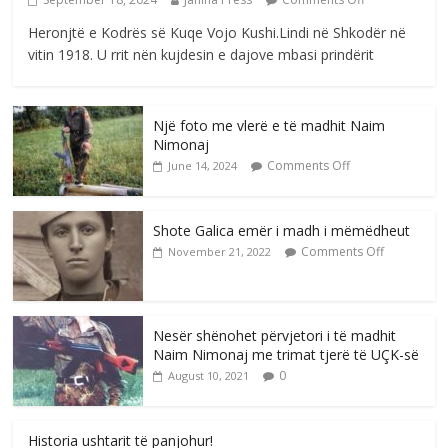
Heronjtë e Kodrës së Kuqe Vojo Kushi.Lindi në Shkodër në
vitin 1918. U rrit nën kujdesin e dajove mbasi prindërit
Një foto me vlerë e të madhit Naim
Nimonaj
Comments Off
June 14, 2024
Shote Galica emër i madh i mëmëdheut
Comments Off
November 21, 2022
Nesër shënohet përvjetori i të madhit
Naim Nimonaj me trimat tjerë të UÇK-së
0
August 10, 2021
Historia ushtarit të panjohur!