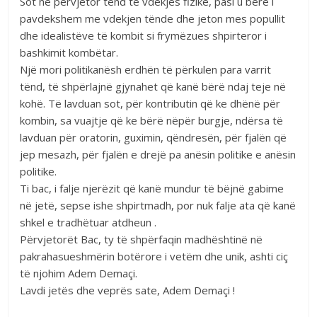
Sot në përvjetor tënd të vdekjes fizike, pasi u bëre i
pavdekshem me vdekjen tënde dhe jeton mes popullit
dhe idealistëve të kombit si frymëzues shpirteror i
bashkimit kombëtar.
Një mori politikanësh erdhën të përkulen para varrit
tënd, të shpërlajnë gjynahet që kanë bërë ndaj teje në
kohë. Të lavduan sot, për kontributin që ke dhënë për
kombin, sa vuajtje që ke bërë nëpër burgje, ndërsa të
lavduan për oratorin, guximin, qëndresën, për fjalën që
jep mesazh, për fjalën e drejë pa anësin politike e anësin
politike.
Ti bac, i falje njerëzit që kanë mundur të bëjnë gabime
në jetë, sepse ishe shpirtmadh, por nuk falje ata që kanë
shkel e tradhëtuar atdheun .
Përvjetorët Bac, ty të shpërfaqin madhështinë në
pakrahasueshmërin botërore i vetëm dhe unik, ashti ciç
të njohim Adem Demaçi.
Lavdi jetës dhe veprës sate, Adem Demaçi !