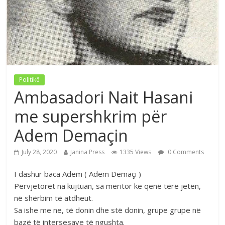
Politikë
Ambasadori Nait Hasani
me supershkrim për
Adem Demaçin
July 28, 2020
Janina Press
1335 Views
0 Comments
I dashur baca Adem ( Adem Demaçi )
Përvjetorët na kujtuan, sa meritor ke qenë tërë jetën,
në shërbim të atdheut.
Sa ishe me ne, të donin dhe stë donin, grupe grupe në
bazë të intersesave të ngushta.