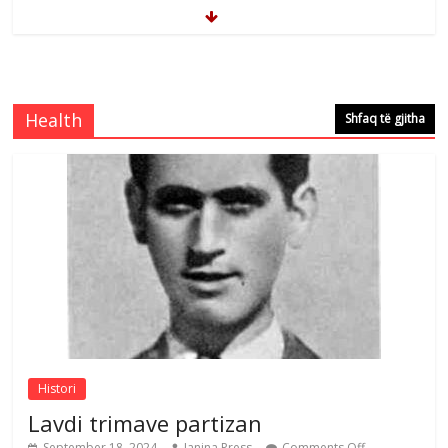
Çlirimtari Mentor Mushkolaj nderohet
me mirenjohje nga Xhevdet Qeriqi Dega
e invalidëve në Fushë Kosovë
Health
Shfaq të gjitha
Comments Off
August 4, 2026
Çlirimtari Agron Gërvalla me takime pune
në atdhe të shoqerisë Levizja
Comments Off
August 3, 2026
Postim me vlera nga artistja e mirëfilltë
Mimoza Gjoni
Comments Off
August 6, 2026
Histori
Lavdi trimave partizan
September 18, 2024
Janina Press
Comments Off