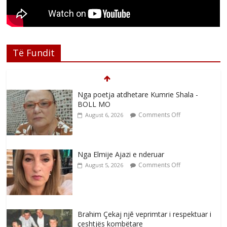
Të Fundit
Nga poetja atdhetare Kumrie Shala -
BOLL MO
Comments Off
August 6, 2026
Nga Elmije Ajazi e nderuar
Comments Off
August 5, 2026
Brahim Çekaj njē veprimtar i respektuar i
çeshtjës kombëtare