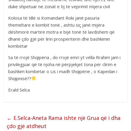
duke shpetuar ne zonat e tij te veprimit mijera civil
Kolosa të tillë si Komandant Roki janë pasuria
themeltare e kombit tonë , ashtu siç janë mijëra
dëshmorë martirë motra e bijë tonë të lavdishem që
dhanë çdo gjë për lirin prosperiterin dhe bashkimin
kombëtar
Sa të rrojë Shqipëria , do rrojë emri yt vëlla Rrahim jam i
privilegjuar që të njoha në përpjekjet tona për clirim e
bashkim kombëtar o Lis i madh Shqipërie , o Kapedan i
Shqipnisë??
Erald Selca
←
E.Selca-Aneta Rama ishte një Grua që i dha
çdo gjë atdheut