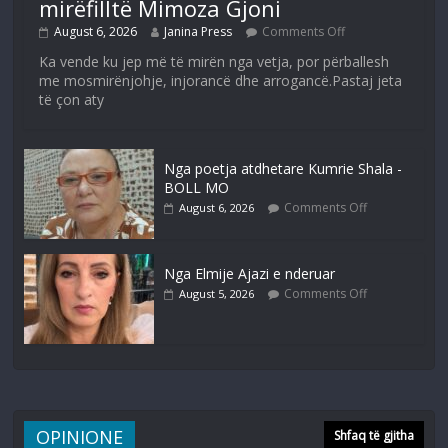
mirëfilltë Mimoza Gjoni
August 6, 2026
Janina Press
Comments Off
Ka vende ku jep më të mirën nga vetja, por përballesh
me mosmirënjohje, injorancë dhe arrogancë.Pastaj jeta
të çon aty
Nga poetja atdhetare Kumrie Shala -
BOLL MO
Comments Off
August 6, 2026
Nga Elmije Ajazi e nderuar
Comments Off
August 5, 2026
OPINIONE
Shfaq të gjitha