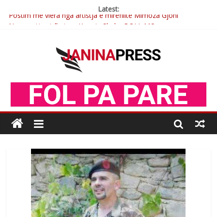
Latest:
Postim me vlera nga artistja e mirëfilltë Mimoza Gjoni
Nga poetja atdhetare Kumrie Shala -BOLL MO
Nga Elmije Ajazi e nderuar
Brahim Çekaj njē veprimtar i respektuar i çeshtjës kombëtare
Çlirimtari Mentor Mushkolaj nderohet me mirenjohje nga
Xhevdet Qeriqi Dega e invalidëve në Fushë Kosovë