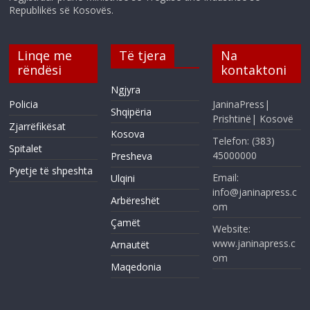
Republikës së Kosovës.
Linqe me
Të tjera
Na
rëndësi
kontaktoni
Ngjyra
Policia
JaninaPress|
Shqipëria
Prishtinë| Kosovë
Zjarrëfikësat
Kosova
Telefon: (383)
Spitalet
45000000
Presheva
Pyetje të shpeshta
Email:
Ulqini
info@janinapress.c
Arbëreshët
om
Çamët
Website:
www.janinapress.c
Arnautët
om
Maqedonia