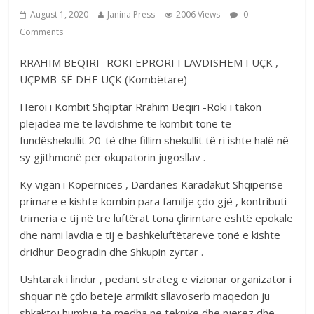
August 1, 2020
Janina Press
2006 Views
0
Comments
RRAHIM BEQIRI -ROKI EPRORI I LAVDISHEM I UÇK ,
UÇPMB-SË DHE UÇK (Kombëtare)
Heroi i Kombit Shqiptar Rrahim Beqiri -Roki i takon
plejadea më të lavdishme të kombit tonë të
fundëshekullit 20-të dhe fillim shekullit të ri ishte halë në
sy gjithmonë për okupatorin jugosllav .
Ky vigan i Kopernices , Dardanes Karadakut Shqipërisë
primare e kishte kombin para familje çdo gjë , kontributi
trimeria e tij në tre luftërat tona çlirimtare është epokale
dhe nami lavdia e tij e bashkëluftëtareve tonë e kishte
dridhur Beogradin dhe Shkupin zyrtar .
Ushtarak i lindur , pedant strateg e vizionar organizator i
shquar në çdo beteje armikit sllavoserb maqedon ju
shkaktoj humbje te medha në teknikë dhe njerez dhe