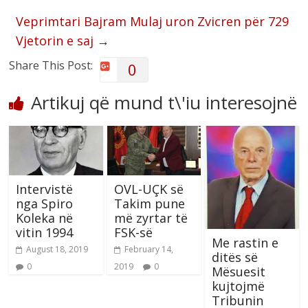
Veprimtari Bajram Mulaj uron Zvicren për 729
Vjetorin e saj
→
Share This Post:
0
Artikuj që mund t\'iu interesojnë
Intervistë
OVL-UÇK së
nga Spiro
Takim pune
Koleka në
më zyrtar të
vitin 1994
FSK-së
Me rastin e
August 18, 2019
February 14,
ditës së
0
2019
0
Mësuesit
kujtojmë
Tribunin