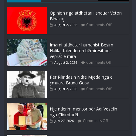
Opinion nga atdhetari i shquar Veton
Binakaj
Comments Off
August 2, 2026
Imami atdhetar humanist Besim
Halilaj falenderon bëmiresit për
veprat e mira
Comments Off
August 2, 2026
Për Rilindasin Ndre Mjeda nga e
çmuara Bruna Gosa
Comments Off
August 2, 2026
Një nderim meritor për Adi Veselin
nga Çlirimtarët
Comments Off
July 27, 2026