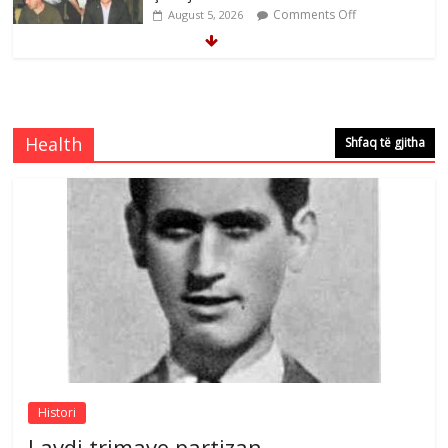
Comments Off
August 5, 2026
Çlirimtari Mentor Mushkolaj nderohet
me mirenjohje nga Xhevdet Qeriqi Dega
e invalidëve në Fushë Kosovë
Health
Shfaq të gjitha
Comments Off
August 4, 2026
Çlirimtari Agron Gërvalla me takime pune
në atdhe të shoqerisë Levizja
Comments Off
August 3, 2026
Postim me vlera nga artistja e mirëfilltë
Mimoza Gjoni
Comments Off
August 6, 2026
Histori
Lavdi trimave partizan