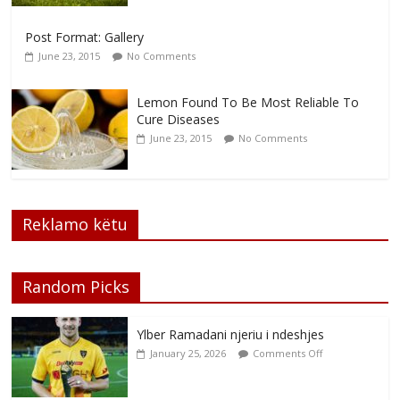
Post Format: Gallery
June 23, 2015
No Comments
Lemon Found To Be Most Reliable To
Cure Diseases
June 23, 2015
No Comments
Reklamo këtu
Random Picks
Ylber Ramadani njeriu i ndeshjes
January 25, 2026
Comments Off