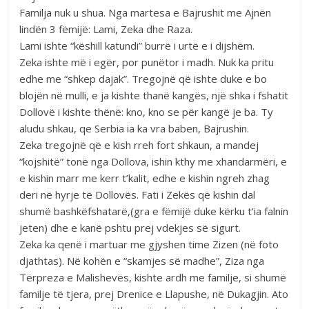
Familja nuk u shua. Nga martesa e Bajrushit me Ajnën
lindën 3 fëmijë: Lami, Zeka dhe Raza.
Lami ishte “këshill katundi” burrë i urtë e i dijshëm.
Zeka ishte më i egër, por punëtor i madh. Nuk ka pritu
edhe me “shkep dajak”. Tregojnë që ishte duke e bo
blojën në mulli, e ja kishte thanë kangës, një shka i fshatit
Dollovë i kishte thënë: kno, kno se për kangë je ba. Ty
aludu shkau, qe Serbia ia ka vra baben, Bajrushin.
Zeka tregojnë që e kish rreh fort shkaun, a mandej
“kojshitë” tonë nga Dollova, ishin kthy me xhandarmëri, e
e kishin marr me kerr t’kalit, edhe e kishin ngreh zhag
deri në hyrje të Dollovës. Fati i Zekës që kishin dal
shumë bashkëfshatarë,(gra e fëmijë duke kërku t’ia falnin
jeten) dhe e kanë pshtu prej vdekjes së sigurt.
Zeka ka qenë i martuar me gjyshen time Zizen (në foto
djathtas). Në kohën e “skamjes së madhe”, Ziza nga
Tërpreza e Malishevës, kishte ardh me familje, si shumë
familje të tjera, prej Drenice e Llapushe, në Dukagjin. Ato