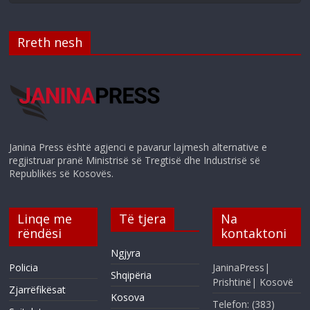
Rreth nesh
Janina Press është agjenci e pavarur lajmesh alternative e
regjistruar pranë Ministrisë së Tregtisë dhe Industrisë së
Republikës së Kosovës.
Linqe me
Të tjera
Na
rëndësi
kontaktoni
Ngjyra
Policia
JaninaPress|
Shqipëria
Prishtinë| Kosovë
Zjarrëfikësat
Kosova
Telefon: (383)