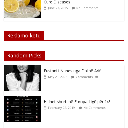
Cure Diseases
June 23, 2015
No Comments
Reklamo këtu
Random Picks
Fustani i Nanes nga Dalinë Arifi
May 29, 2026
Comments Off
Hidhet shorti në Europa Ligë për 1/8
February 22, 2019
No Comments