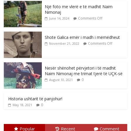
Një foto me vlerë e të madhit Naim
Nimonaj
Comments Off
June 14, 2024
Shote Galica emër i madh i mëmëdheut
Comments Off
November 21, 2022
Nesër shënohet përvjetori i të madhit
Naim Nimonaj me trimat tjerë të UÇK-së
0
August 10, 2021
Historia ushtarit të panjohur!
0
May 18, 2021
Popular
Recent
Comment