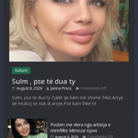
Kulturë
Sulm , pse të dua ty
August 8, 2026
Janina Press
Comments Off
Sulm, pse të dua ty Fjalët që kam më shumë frikë,Arsye
që hezitoj se nuk di arsye,Pse kam frikë të
Postim me vlera nga artistja e
mirëfilltë Mimoza Gjoni
Comments Off
August 6, 2026