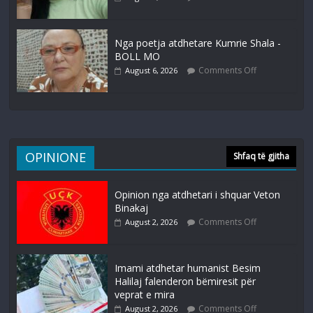
Nga poetja atdhetare Kumrie Shala -
BOLL MO
Comments Off
August 6, 2026
OPINIONE
Shfaq të gjitha
Opinion nga atdhetari i shquar Veton
Binakaj
Comments Off
August 2, 2026
Imami atdhetar humanist Besim
Halilaj falenderon bëmiresit për
veprat e mira
Comments Off
August 2, 2026