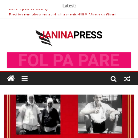
Latest:
Postim me vlera nga artistja e mirëfilltë Mimoza Gjoni
Nga poetja atdhetare Kumrie Shala -BOLL MO
Nga Elmije Ajazi e nderuar
Brahim Çekaj njē veprimtar i respektuar i çeshtjës kombëtare
Sulm , pse të dua ty