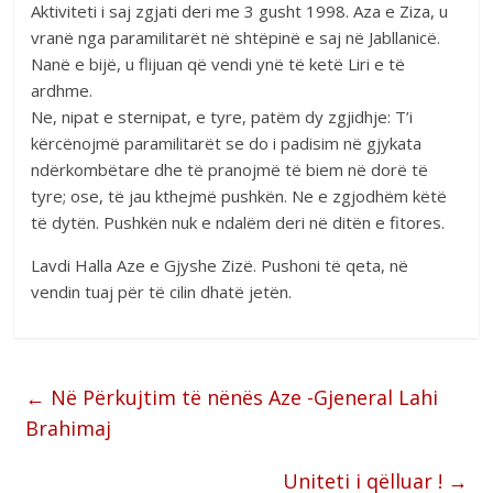
Aktiviteti i saj zgjati deri me 3 gusht 1998. Aza e Ziza, u
vranë nga paramilitarët në shtëpinë e saj në Jabllanicë.
Nanë e bijë, u flijuan që vendi ynë të ketë Liri e të
ardhme.
Ne, nipat e sternipat, e tyre, patëm dy zgjidhje: T’i
kërcënojmë paramilitarët se do i padisim në gjykata
ndërkombëtare dhe të pranojmë të biem në dorë të
tyre; ose, të jau kthejmë pushkën. Ne e zgjodhëm këtë
të dytën. Pushkën nuk e ndalëm deri në ditën e fitores.
Lavdi Halla Aze e Gjyshe Zizë. Pushoni të qeta, në
vendin tuaj për të cilin dhatë jetën.
←
Në Përkujtim të nënës Aze -Gjeneral Lahi
Brahimaj
Uniteti i qëlluar !
→