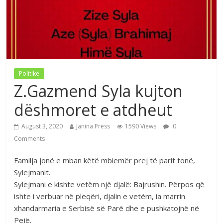
Politikë
Z.Gazmend Syla kujton
dëshmoret e atdheut
August 3, 2020
Janina Press
1590 Views
0
Comments
Familja jonë e mban këtë mbiemër prej të parit tonë,
Sylejmanit.
Sylejmani e kishte vetëm një djalë: Bajrushin. Përpos që
ishte i verbuar në pleqëri, djalin e vetëm, ia marrin
xhandarmaria e Serbisë së Parë dhe e pushkatojnë në
Pejë.