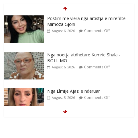
Postim me vlera nga artistja e mirëfilltë
Mimoza Gjoni
Comments Off
August 6, 2026
Nga poetja atdhetare Kumrie Shala -
BOLL MO
Comments Off
August 6, 2026
Nga Elmije Ajazi e nderuar
Comments Off
August 5, 2026
Brahim Çekaj njē veprimtar i respektuar i
çeshtjës kombëtare