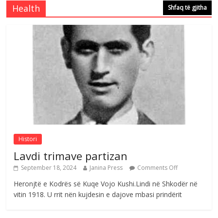
Comments Off
August 5, 2026
Health
Shfaq të gjitha
Çlirimtari Mentor Mushkolaj nderohet
me mirenjohje nga Xhevdet Qeriqi Dega
e invalidëve në Fushë Kosovë
Comments Off
August 4, 2026
Sulm , pse të dua ty
Comments Off
August 8, 2026
Histori
Lavdi trimave partizan
September 18, 2024
Janina Press
Comments Off
Heronjtë e Kodrës së Kuqe Vojo Kushi.Lindi në Shkodër në
vitin 1918. U rrit nën kujdesin e dajove mbasi prindërit