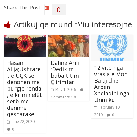
Share This Post:
0
Artikuj që mund t\'iu interesojnë
Hasan
Dalinë Arifi
12 vite nga
Alija;Ushtare
:Dedikim
vrasja e Mon
t e UÇK-së
babait tim
Balaj dhe
denohen me
Çlirimtar
Arben
burgje rënda
May 1, 2026
Xheladini nga
, e kriminelët
Comments Off
Unmiku !
serb me
denime
February 10,
qesharake
2019
0
June 22, 2020
0