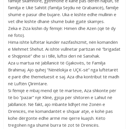
familje skamnore, gjithmonë e kanë pas derën hapun, te
familja e Ukë Sahitit (familja Sejdiu në Grabanicë), familje
shumë e pasur dhe bujare. Uka e kishte edhe mullinin e
vet dhe kishte dhanë shumë bukë gjatë skamjes.
Zeka e Ziza kishin dy fëmijë: Himen dhe Azen (që të dy
në foto).
Hima ishte luftëtar kundër nazifashizmit, nën komandën
e Mehmet Shehut. Ai ishte vullnetar partizan në “brigadat
e Shqipnisë” dhe si i tillë, luftoi deri në Sanxhak.
Aza u martua në Jabllanicë të Gjakovës, te Familja
Brahimaj. Ajo quhej “Nënëlokja e UÇK-së” nga luftëtarët
e parë dhe themeluesit e saj. Aza dha kontribut të madh
në Luftën Çlirimtare.
Si fëmijë e mbaj mend që të marteve, Aza shkonte për
të bo “pazar” një Klinë, gjoja për shitoren e Lahiut në
Jabllanicë. Në fakt, ajo mbante lidhjet me Zonën e
Drenicës, me komandantët e shquar atje, e kohë pas
kohe dërgonte edhe armë me qerre kuajsh. Këto
tregohen nga shumë burra të zot të Drenicës.