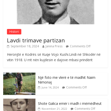
Postim me vlera nga artistja e mirëfilltë
Mimoza Gjoni
Comments Off
August 6, 2026
Histori
Lavdi trimave partizan
September 18, 2024
Janina Press
Comments Off
Heronjtë e Kodrës së Kuqe Vojo Kushi.Lindi në Shkodër në
vitin 1918. U rrit nën kujdesin e dajove mbasi prindërit
Një foto me vlerë e të madhit Naim
Nimonaj
Comments Off
June 14, 2024
Shote Galica emër i madh i mëmëdheut
Comments Off
November 21, 2022