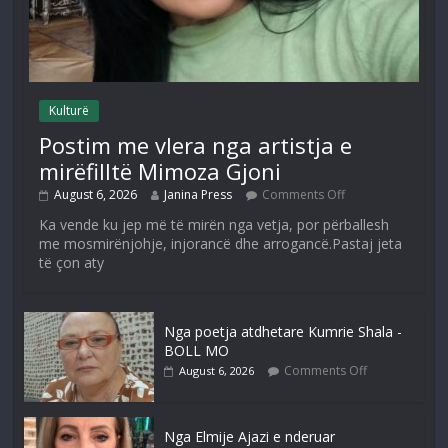
Kulturë
Postim me vlera nga artistja e
mirëfilltë Mimoza Gjoni
August 6, 2026
Janina Press
Comments Off
Ka vende ku jep më të mirën nga vetja, por përballesh
me mosmirënjohje, injorancë dhe arrogancë.Pastaj jeta
të çon aty
Nga poetja atdhetare Kumrie Shala -
BOLL MO
Comments Off
August 6, 2026
Nga Elmije Ajazi e nderuar