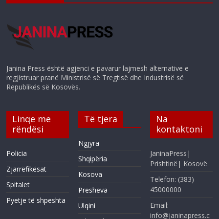
Janina Press është agjenci e pavarur lajmesh alternative e
regjistruar pranë Ministrisë së Tregtisë dhe Industrisë së
Republikës së Kosovës.
Linqe me
Të tjera
Na
rëndësi
kontaktoni
Ngjyra
Policia
JaninaPress|
Shqipëria
Prishtinë| Kosovë
Zjarrëfikësat
Kosova
Telefon: (383)
Spitalet
45000000
Presheva
Pyetje të shpeshta
Email:
Ulqini
info@janinapress.c