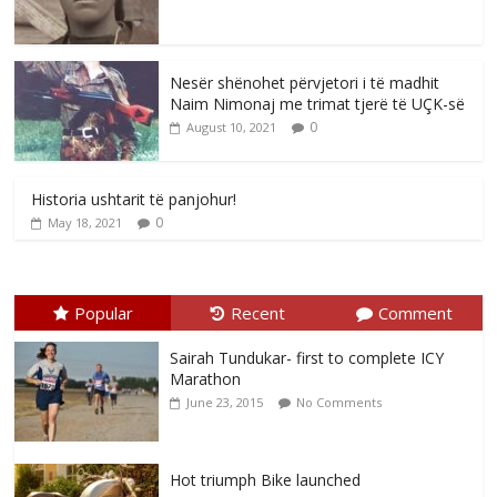
Nesër shënohet përvjetori i të madhit
Naim Nimonaj me trimat tjerë të UÇK-së
0
August 10, 2021
Historia ushtarit të panjohur!
0
May 18, 2021
Popular
Recent
Comment
Sairah Tundukar- first to complete ICY
Marathon
June 23, 2015
No Comments
Hot triumph Bike launched