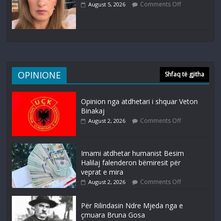
Comments Off
August 5, 2026
OPINIONE
Shfaq të gjitha
Opinion nga atdhetari i shquar Veton
Binakaj
Comments Off
August 2, 2026
Imami atdhetar humanist Besim
Halilaj falenderon bëmiresit për
veprat e mira
Comments Off
August 2, 2026
Për Rilindasin Ndre Mjeda nga e
çmuara Bruna Gosa