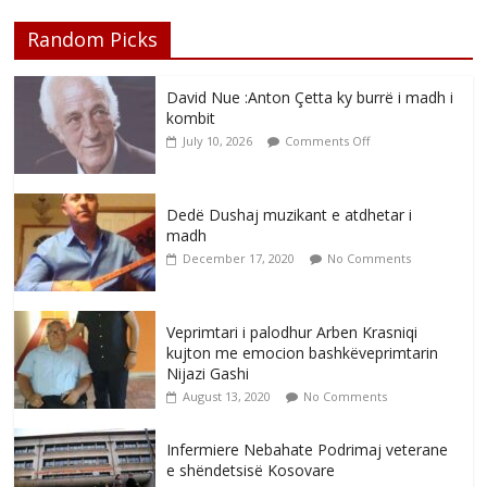
Random Picks
David Nue :Anton Çetta ky burrë i madh i
kombit
July 10, 2026
Comments Off
Dedë Dushaj muzikant e atdhetar i
madh
December 17, 2020
No Comments
Veprimtari i palodhur Arben Krasniqi
kujton me emocion bashkëveprimtarin
Nijazi Gashi
August 13, 2020
No Comments
Infermiere Nebahate Podrimaj veterane
e shëndetsisë Kosovare