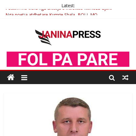
Latest:
Postim me vlera nga artistja e mirëfilltë Mimoza Gjoni
Nga poetja atdhetare Kumrie Shala -BOLL MO
Nga Elmije Ajazi e nderuar
Brahim Çekaj njē veprimtar i respektuar i çeshtjës kombëtare
Çlirimtari Mentor Mushkolaj nderohet me mirenjohje nga
Xhevdet Qeriqi Dega e invalidëve në Fushë Kosovë