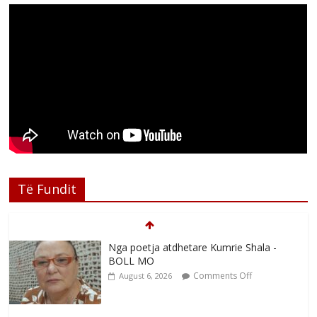
Të Fundit
Nga poetja atdhetare Kumrie Shala -
BOLL MO
Comments Off
August 6, 2026