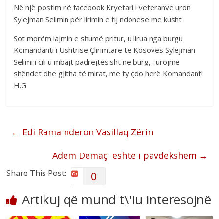
Në një postim në facebook Kryetari i veteranve uron
Sylejman Selimin për lirimin e tij ndonese me kusht
Sot morëm lajmin e shumë pritur, u lirua nga burgu
Komandanti i Ushtrisë Çlirimtare të Kosovës Sylejman
Selimi i cili u mbajt padrejtësisht në burg, i urojmë
shëndet dhe gjitha të mirat, me ty çdo herë Komandant!
H.G
←
Edi Rama nderon Vasillaq Zërin
Adem Demaçi është i pavdekshëm
→
Share This Post:
0
Artikuj që mund t\'iu interesojnë