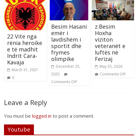
Besim Hasani
z.Besim
emër i
Hoxha
22 Vite nga
lavdishëm i
viziton
rënia heroike
sportit dhe
veteranët e
e të madhit
frymes
luftës në
Indrit Cara-
olimpike
Ferizaj
Kavaja
December 25,
May 25, 2026
March 31, 2021
2025
Comments Off
0
Comments Off
Leave a Reply
You must be
logged in
to post a comment.
Youtube