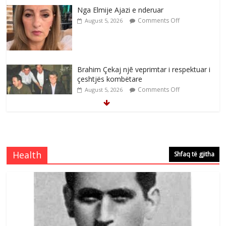
Nga Elmije Ajazi e nderuar
Comments Off
August 5, 2026
Brahim Çekaj njē veprimtar i respektuar i
çeshtjës kombëtare
Comments Off
August 5, 2026
Çlirimtari Mentor Mushkolaj nderohet
me mirenjohje nga Xhevdet Qeriqi Dega
e invalidëve në Fushë Kosovë
Health
Shfaq të gjitha
Comments Off
August 4, 2026
Çlirimtari Agron Gërvalla me takime pune
në atdhe të shoqerisë Levizja
Comments Off
August 3, 2026