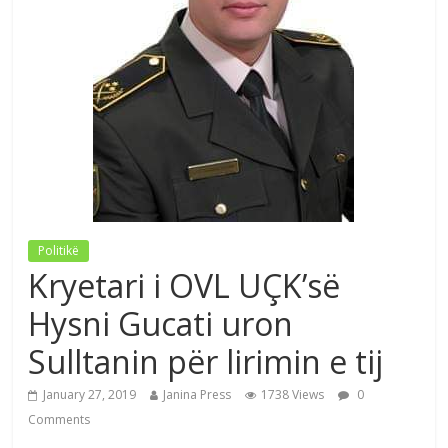
Politikë
Kryetari i OVL UÇK’së
Hysni Gucati uron
Sulltanin për lirimin e tij
January 27, 2019
Janina Press
1738 Views
0
Comments