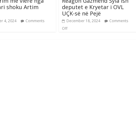
rim me vlerë nga
Reagon Gazmend Syla ish
ari shoku Artim
deputet e Kryetar i OVL
UÇK-së në Pejë
r 4, 2024
Comments
December 18, 2024
Comments
Off