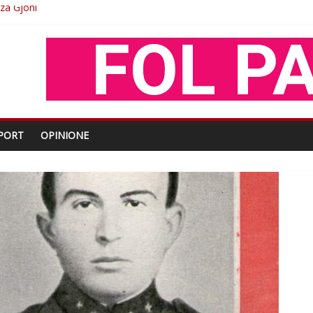
O
shtjës kombëtare
enjohje nga Xhevdet Qeriqi Dega e invalidëve në Fushë Kosovë
oza Gjoni
PORT
OPINIONE