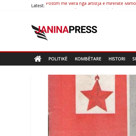
Latest:
Nga poetja atdhetare Kumrie Shala -BOLL M
Nga Elmije Ajazi e nderuar
Brahim Çekaj njē veprimtar i respektuar i çe
Çlirimtari Mentor Mushkolaj nderohet me mir
Postim me vlera nga artistja e mirëfilltë Mim
POLITIKË
KOMBËTARE
HISTORI
S