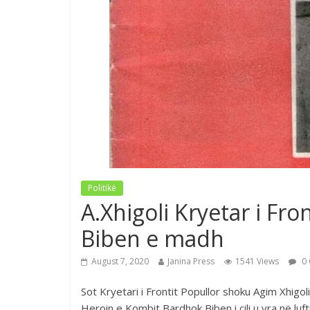
Politikë
A.Xhigoli Kryetar i Fr
Biben e madh
August 7, 2020
Janina Press
1541 Views
0 
Sot Kryetari i Frontit Popullor shoku Agim Xhigo
Heroin e Kombit Bardhok Biben i cili u vra në l