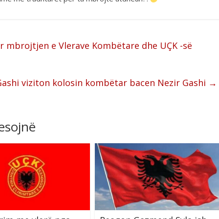
ër mbrojtjen e Vlerave Kombëtare dhe UÇK -së
ir Gashi viziton kolosin kombëtar bacen Nezir Gashi
→
resojnë