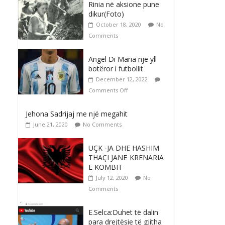
Rinia në aksione pune
dikur(Foto)
October 18, 2020
No
Comments
Angel Di Maria një yll
botëror i futbollit
December 12, 2022
Comments Off
Jehona Sadrijaj me një megahit
June 21, 2020
No Comments
UÇK -JA DHE HASHIM
THAÇI JANË KRENARIA
E KOMBIT
July 12, 2020
No
Comments
E.Selca:Duhet të dalin
para drejtësie të gjitha