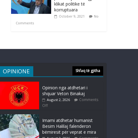
klikat politike të
korruptuara
October 9, 2021
No
Comments
OPINIONE
Shfaq të gjitha
Opinion nga atdhetari i
shquar Veton Binakaj
Comments
August 2, 2026
Off
Imami atdhetar humanist
Besim Halilaj falenderon
bëmiresit për veprat e mira