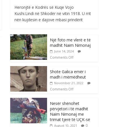
Heronjtë e Kodrës së Kuqe Vojo
Kushi.Lindi në Shkodër në vitin 1918. U rrit
nën kujdesin e dajove mbasi prindërit
Një foto me vlerë e të
madhit Naim Nimonaj
June 14, 2024
Comments Off
Shote Galica emër i
madh i mëmëdheut
November 21, 2022
Comments Off
Nesër shënohet
përvjetori i të madhit
Naim Nimonaj me
trimat tjerë të UÇK-së
0
August 10, 2021