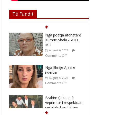
Të Fundit
Nga poetja atdhetare
Kumrie Shala -BOLL
MO
August 6, 2026
Comments Off
Nga Elmije Ajazi e
nderuar
August 5, 2026
Comments Off
Brahim Çekaj njē
veprimtar i respektuar i
çeshtjës kombëtare
August 5, 2026