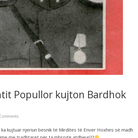
ontit Popullor kujton Bardhok
Comments
li ka kujtuar njeriun besnik të Mirdites të Enver Hoxhes së madh
uftime me tradhtaret për ta mbrojtë atdheun??