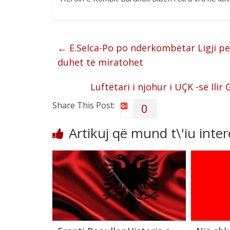
←
E.Selca-Po po ndërkombëtar Ligji p
duhet të miratohet
Luftëtari i njohur i UÇK -së Il
Share This Post:
0
Artikuj që mund t\'iu inte