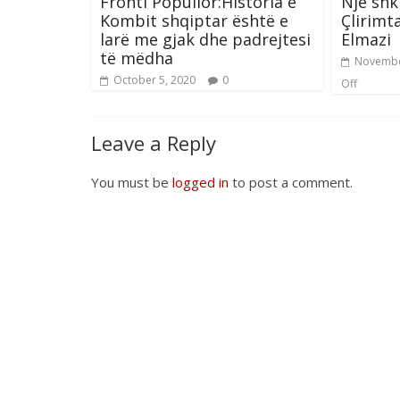
Fronti Popullor:Historia e
Një shk
Kombit shqiptar është e
Çlirimt
larë me gjak dhe padrejtesi
Elmazi
të mëdha
Novembe
October 5, 2020
0
Off
Leave a Reply
You must be
logged in
to post a comment.