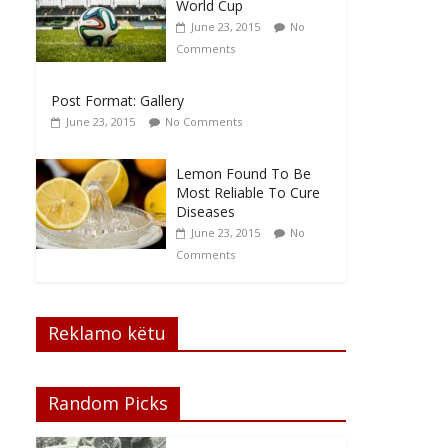
World Cup
June 23, 2015
No
Comments
Post Format: Gallery
June 23, 2015
No Comments
Lemon Found To Be
Most Reliable To Cure
Diseases
June 23, 2015
No
Comments
Reklamo këtu
Random Picks