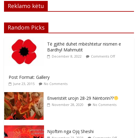
Reklamo këtu
Random Picks
Të gjithë duhet mbështetur nismen e
Bardhyl Mahmutit
December 8, 2022
Comments Off
Post Format: Gallery
June 23, 2015
No Comments
Enveristët urojn 28-29 Nëntorin??
November 28, 2020
No Comments
Njoftim nga Ojq Sheshi
November 23, 2023
Comments Off