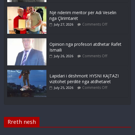
Një nderim meritor për Adi Veselin
nga Çlirimtarët
Comments Off
July 27, 2026
Opinion nga profesori atdhetar Rafet
Ismaili
Comments Off
July 26, 2026
Lapidari i dëshmorit HYSNI KAJTAZI
vizitohet përditë nga atdhetaret
Comments Off
July 25, 2026
Rreth nesh