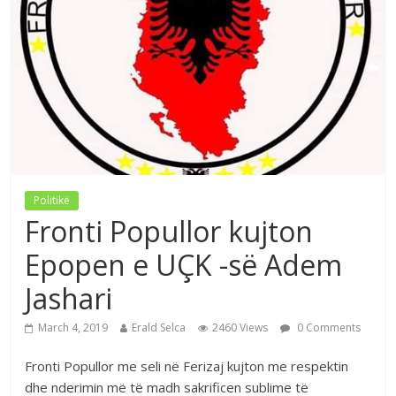
Politikë
Fronti Popullor kujton
Epopen e UÇK -së Adem
Jashari
March 4, 2019
Erald Selca
2460 Views
0 Comments
Fronti Popullor me seli në Ferizaj kujton me respektin
dhe nderimin më të madh sakrificen sublime të