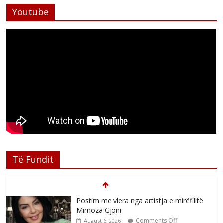
Youtube
Të Fundit
Postim me vlera nga artistja e mirëfilltë
Mimoza Gjoni
Comments Off
August 6, 2026