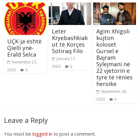
Letër
Agim Xhigoli
Kryebashkiak
kujton
UÇK-ja është
ut të Korçes
koloset
Qielli ynë-
Sotiraq Filo
Gursel e
Erald Selca
Bajram
January 17,
November 23,
Sylejmani në
2020
0
22 vjetorin e
2020
0
tyre të rënies
heroike
September 28,
2020
0
Leave a Reply
You must be
logged in
to post a comment.