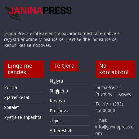
Janina Press është agjenci e pavarur lajmesh alternative e
regjistruar pranë Ministrisë së Tregtisë dhe Industrisë së
Republikës së Kosovës.
Linqe me
Të tjera
Na
rëndësi
kontaktoni
Ngjyra
Policia
JaninaPress|
Shqipëria
Prishtinë| Kosovë
Zjarrëfikësat
Kosova
Telefon: (383)
Spitalet
45000000
Presheva
Pyetje të shpeshta
Email:
Ulqini
info@janinapress.c
Arbëreshët
om