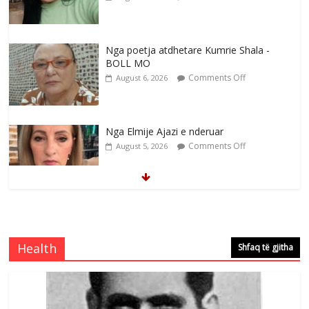
Nga poetja atdhetare Kumrie Shala -
BOLL MO
Comments Off
August 6, 2026
Nga Elmije Ajazi e nderuar
Comments Off
August 5, 2026
Brahim Çekaj njē veprimtar i respektuar i
çeshtjës kombëtare
Comments Off
August 5, 2026
Health
Shfaq të gjitha
Çlirimtari Mentor Mushkolaj nderohet
me mirenjohje nga Xhevdet Qeriqi Dega