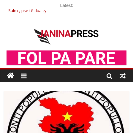
Latest:
Sulm , pse të dua ty
Postim me vlera nga artistja e mirëfilltë Mimoza Gjoni
Nga poetja atdhetare Kumrie Shala -BOLL MO
Nga Elmije Ajazi e nderuar
Brahim Çekaj njē veprimtar i respektuar i çeshtjës kombëtare