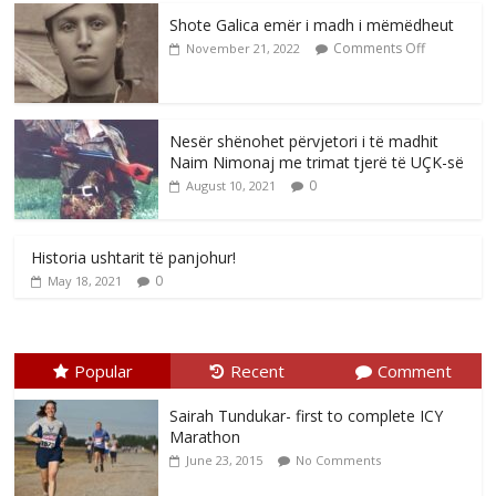
Shote Galica emër i madh i mëmëdheut
Comments Off
November 21, 2022
Nesër shënohet përvjetori i të madhit
Naim Nimonaj me trimat tjerë të UÇK-së
0
August 10, 2021
Historia ushtarit të panjohur!
0
May 18, 2021
Popular
Recent
Comment
Sairah Tundukar- first to complete ICY
Marathon
June 23, 2015
No Comments