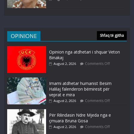
OPINIONE
Shfaq të gjitha
Opinion nga atdhetari i shquar Veton
Binakaj
Comments Off
August 2, 2026
Imami atdhetar humanist Besim
Halilaj falenderon bëmiresit për
veprat e mira
Comments Off
August 2, 2026
Për Rilindasin Ndre Mjeda nga e
çmuara Bruna Gosa
Comments Off
August 2, 2026