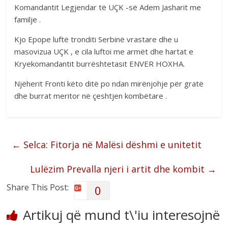
Komandantit Legjendar të UÇK -së Adem Jasharit me
familje .
Kjo Epope luftë tronditi Serbinë vrastare dhe u
masovizua UÇK , e cila luftoi me armët dhe hartat e
Kryekomandantit burrështetasit ENVER HOXHA.
Njëherit Fronti këto ditë po ndan mirënjohje për gratë
dhe burrat meritor në çeshtjen kombëtare .
←
Selca: Fitorja në Malësi dëshmi e unitetit
Lulëzim Prevalla njeri i artit dhe kombit
→
Share This Post:
0
Artikuj që mund t\'iu interesojnë