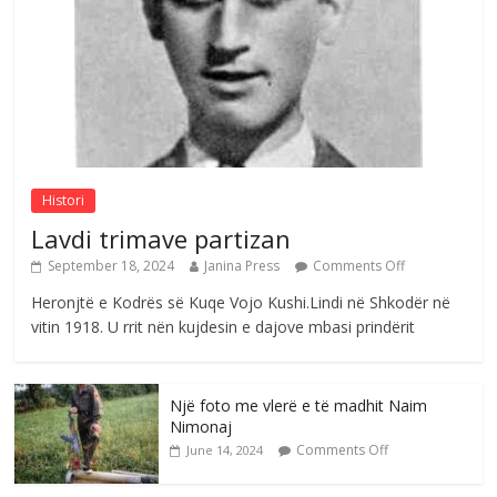
e invalidëve në Fushë Kosovë
Comments Off
August 4, 2026
Sulm , pse të dua ty
Comments Off
August 8, 2026
Histori
Lavdi trimave partizan
September 18, 2024
Janina Press
Comments Off
Heronjtë e Kodrës së Kuqe Vojo Kushi.Lindi në Shkodër në
vitin 1918. U rrit nën kujdesin e dajove mbasi prindërit
Një foto me vlerë e të madhit Naim
Nimonaj
Comments Off
June 14, 2024