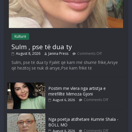
Kulturë
Sulm , pse të dua ty
August 8, 2026
Janina Press
Comments Off
Sulm, pse të dua ty Fjalët që kam më shumë frikë,Arsye
që hezitoj se nuk di arsye,Pse kam frikë të
Postim me vlera nga artistja e
mirëfilltë Mimoza Gjoni
Comments Off
August 6, 2026
Nga poetja atdhetare Kumrie Shala -
BOLL MO
Comments Off
August 6, 2026