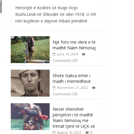
Heronjtë e Kodrës së Kuqe Vojo
Kushi.Lindi në Shkodër në vitin 1918. U rrit
nën kujdesin e dajove mbasi prindërit
Një foto me vlerë e të
madhit Naim Nimonaj
June 14, 2024
Comments Off
Shote Galica emër i
madh i mëmëdheut
November 21, 2022
Comments Off
Nesër shënohet
përvjetori i të madhit
Naim Nimonaj me
trimat tjerë të UÇK-së
0
August 10, 2021