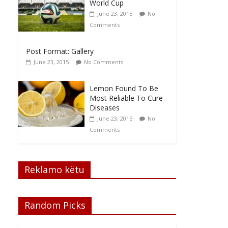
World Cup
June 23, 2015
No
Comments
Post Format: Gallery
June 23, 2015
No Comments
Lemon Found To Be
Most Reliable To Cure
Diseases
June 23, 2015
No
Comments
Reklamo këtu
Random Picks