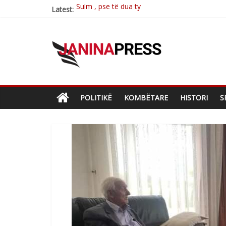
Latest:
Postim me vlera nga artistja e mirëfilltë Mim
Nga poetja atdhetare Kumrie Shala -BOLL M
Nga Elmije Ajazi e nderuar
Brahim Çekaj njē veprimtar i respektuar i çe
POLITIKË
KOMBËTARE
HISTORI
S