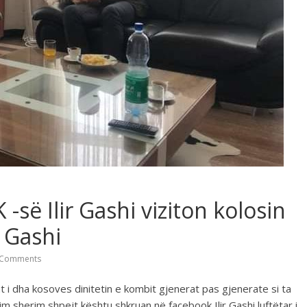
 -së Ilir Gashi viziton kolosin
 Gashi
Comments
isht i dha kosoves dinitetin e kombit gjenerat pas gjenerate si ta
 sherim shpejt kështu shkruan në facebook Ilir Gashi luftëtar i