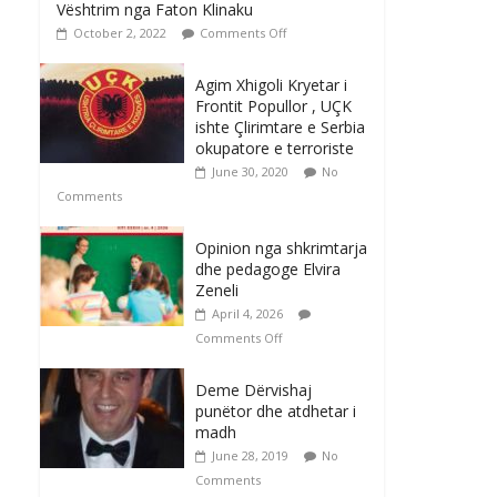
Vështrim nga Faton Klinaku
October 2, 2022
Comments Off
Agim Xhigoli Kryetar i
Frontit Popullor , UÇK
ishte Çlirimtare e Serbia
okupatore e terroriste
June 30, 2020
No
Comments
Opinion nga shkrimtarja
dhe pedagoge Elvira
Zeneli
April 4, 2026
Comments Off
Deme Dërvishaj
punëtor dhe atdhetar i
madh
June 28, 2019
No
Comments