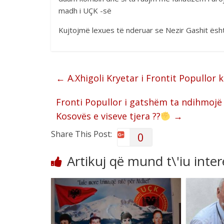
madh i UÇK -së
Kujtojmë lexues të nderuar se Nezir Gashit ësht
←
A.Xhigoli Kryetar i Frontit Popullor
Fronti Popullor i gatshëm ta ndihmojë s
Kosovës e viseve tjera ??
→
Share This Post:
0
Artikuj që mund t\'iu inte