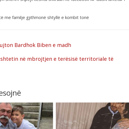
ë me familje gjithmonë shtyllë e kombit tonë
 kujton Bardhok Biben e madh
htetin në mbrojtjen e terësisë territoriale të
resojnë