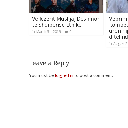
Vëllezërit Muslijaj Dëshmor
Veprimt
të Shqipërisë Etnike
kombëta
uron ni
March 31, 2019
0
ditëlind
August 2
Leave a Reply
You must be
logged in
to post a comment.