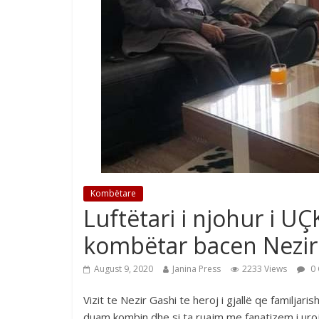
Kombëtare
Luftëtari i njohur i UÇK
kombëtar bacen Nezir
August 9, 2020
Janina Press
2233 Views
0 
Vizit te Nezir Gashi te heroj i gjallë qe familjar
duam kombin dhe si ta ruajm me fanatizem i urojm