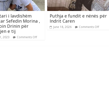
ari i lavdishëm
Puthja e fundit e nënës për
r Sefedin Morina ,
Indrit Caren
pin Drinin për
June 18, 2026
Comments Off
jen e tij
1, 2023
Comments Off