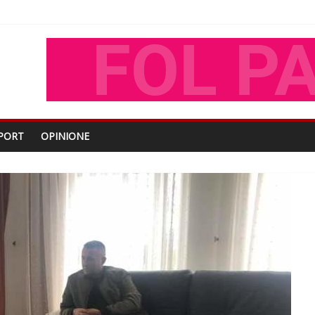
oza Gjoni
O
shtjës kombëtare
PORT
OPINIONE