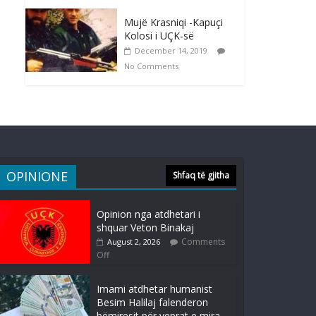
Mujë Krasniqi -Kapuçi
Kolosi i UÇK-së
December 14, 2019
No Comments
OPINIONE
Shfaq të gjitha
Opinion nga atdhetari i
shquar Veton Binakaj
Comments
August 2, 2026
Off
Imami atdhetar humanist
Besim Halilaj falenderon
bëmiresit për veprat e mira