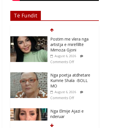
Të Fundit
Postim me vlera nga
artistja e mirëfilltë
Mimoza Gjoni
August 6, 2026
Comments Off
Nga poetja atdhetare
Kumrie Shala -BOLL
MO
August 6, 2026
Comments Off
Nga Elmije Ajazi e
nderuar
August 5, 2026