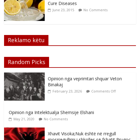
Cure Diseases
June 23, 2015
No Comments
Reklamo këtu
Random Picks
Opinion nga veprimtari shquar Veton
Binakaj
February 23, 2026
Comments Off
Opinion nga Intelektualja Shemsije Elshani
May 21, 2020
No Comments
Xhavit Visoka;Nuk është në rregull
mosrregullimi i shkolles së fshatit Prugoc