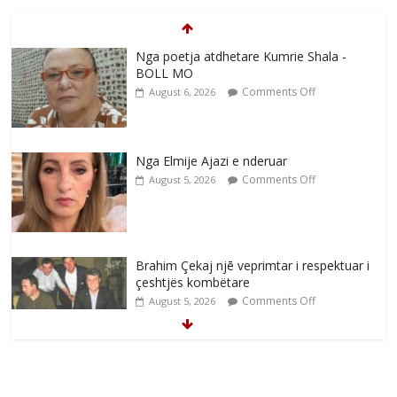
Nga poetja atdhetare Kumrie Shala -
BOLL MO
Comments Off
August 6, 2026
Nga Elmije Ajazi e nderuar
Comments Off
August 5, 2026
Brahim Çekaj njē veprimtar i respektuar i
çeshtjës kombëtare
Comments Off
August 5, 2026
Çlirimtari Mentor Mushkolaj nderohet
me mirenjohje nga Xhevdet Qeriqi Dega