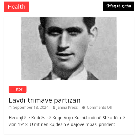
e invalidëve në Fushë Kosovë
Health
Shfaq të gjitha
Comments Off
August 4, 2026
Çlirimtari Agron Gërvalla me takime pune
në atdhe të shoqerisë Levizja
Comments Off
August 3, 2026
Postim me vlera nga artistja e mirëfilltë
Mimoza Gjoni
Comments Off
August 6, 2026
Histori
Lavdi trimave partizan
September 18, 2024
Janina Press
Comments Off
Heronjtë e Kodrës së Kuqe Vojo Kushi.Lindi në Shkodër në
vitin 1918. U rrit nën kujdesin e dajove mbasi prindërit