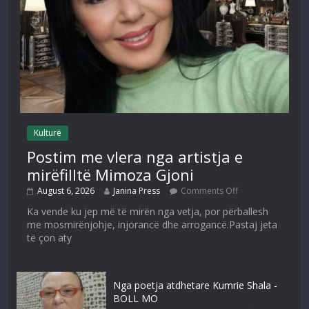
Kulturë
Postim me vlera nga artistja e
mirëfilltë Mimoza Gjoni
August 6, 2026
Janina Press
Comments Off
Ka vende ku jep më të mirën nga vetja, por përballesh
me mosmirënjohje, injorancë dhe arrogancë.Pastaj jeta
të çon aty
Nga poetja atdhetare Kumrie Shala -
BOLL MO