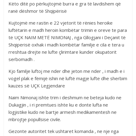
Këto ditë po përkujtojmë burra e gra të lavdishem që
ranë dëshmor të Shqipërisë
Kujtojmë me rastin e 22 vjetorit të rënies heroike
luftëtarin e madh heroin kombëtar trimin e oreve te para
të UÇK NAIM METË NIMONAJ , nga Gllogjani i Deçanit të
Shqiperisë oxhak i madh kombëtar familje e cila e tera u
rreshtua drejte ne lufte çlirimtare kunder okupatorit
serbomadh .
Kjo familje luftoj me nder dhe jeton me nder , i madh e i
vogel plak e fëmijë ishin në luftë magje lufte dhe sherbim
kauzes së UÇK Legjendare
Naim Nimonaj ishte trim i deshmum ne beteja kudo ne
Dukagjin , i ri premtues ishte ku e donte lufta ne
logjistike kudo ne bartje armesh medikamentesh ne
mbrojtje popullsise civile.
Gezonte autoritet tek ushtaret komanda , ne nje nga