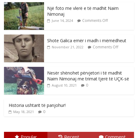
Një foto me vlerë e të madhit Naim
Nimonaj
Comments Off
June 14, 2024
Shote Galica emër i madh i mëmëdheut
Comments Off
November 21, 2022
Nesër shënohet përvjetori i të madhit
Naim Nimonaj me trimat tjerë të UÇK-së
0
August 10, 2021
Historia ushtarit të panjohur!
0
May 18, 2021
Popular
Recent
Comment