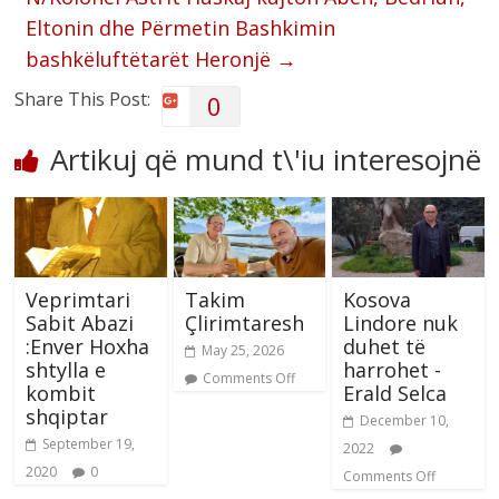
Eltonin dhe Përmetin Bashkimin
bashkëluftëtarët Heronjë
→
Share This Post:
0
Artikuj që mund t\'iu interesojnë
Veprimtari
Takim
Kosova
Sabit Abazi
Çlirimtaresh
Lindore nuk
:Enver Hoxha
duhet të
May 25, 2026
shtylla e
harrohet -
Comments Off
kombit
Erald Selca
shqiptar
December 10,
September 19,
2022
2020
0
Comments Off