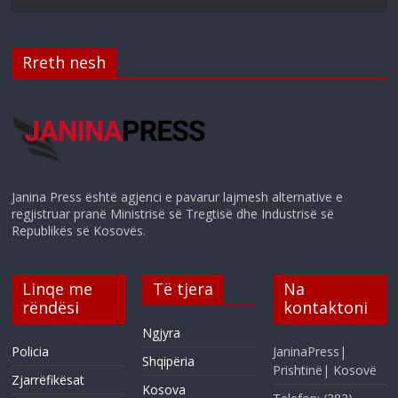
Rreth nesh
Janina Press është agjenci e pavarur lajmesh alternative e
regjistruar pranë Ministrisë së Tregtisë dhe Industrisë së
Republikës së Kosovës.
Linqe me
Të tjera
Na
rëndësi
kontaktoni
Ngjyra
Policia
JaninaPress|
Shqipëria
Prishtinë| Kosovë
Zjarrëfikësat
Kosova