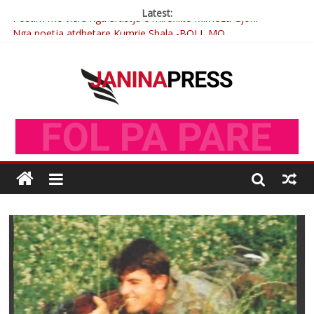
Latest:
Nga poetja atdhetare Kumrie Shala -BOLL MO
Nga Elmije Ajazi e nderuar
Brahim Çekaj njē veprimtar i respektuar i çeshtjës kombëtare
Çlirimtari Mentor Mushkolaj nderohet me mirenjohje nga
Xhevdet Qeriqi Dega e invalidëve në Fushë Kosovë
Postim me vlera nga artistja e mirëfilltë Mimoza Gjoni