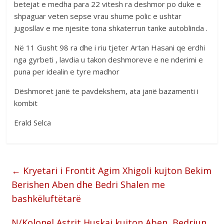
betejat e medha para 22 vitesh ra deshmor po duke e
shpaguar veten sepse vrau shume polic e ushtar
jugosllav e me njesite tona shkaterrun tanke autoblinda .
Në 11 Gusht 98 ra dhe i riu tjeter Artan Hasani qe erdhi
nga gyrbeti , lavdia u takon deshmoreve e ne nderimi e
puna per idealin e tyre madhor
Dëshmoret janë te pavdekshem, ata janë bazamenti i
kombit
Erald Selca
←
Kryetari i Frontit Agim Xhigoli kujton Bekim
Berishen Aben dhe Bedri Shalen me
bashkëluftëtarë
N/Kolonel Astrit Huskaj kujton Aben, Bedriun,