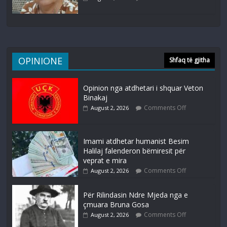
OPINIONE
Shfaq të gjitha
Opinion nga atdhetari i shquar Veton
Binakaj
Comments Off
August 2, 2026
Imami atdhetar humanist Besim
Halilaj falenderon bëmiresit për
veprat e mira
Comments Off
August 2, 2026
Për Rilindasin Ndre Mjeda nga e
çmuara Bruna Gosa
Comments Off
August 2, 2026