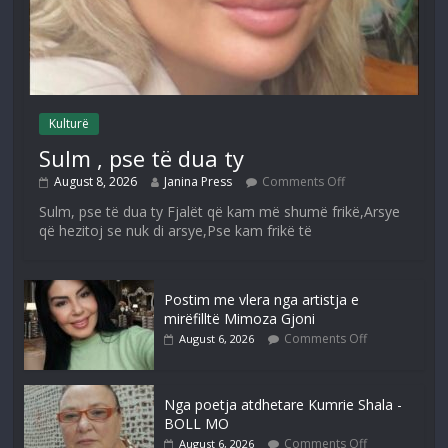
Kulturë
Sulm , pse të dua ty
August 8, 2026
Janina Press
Comments Off
Sulm, pse të dua ty Fjalët që kam më shumë frikë,Arsye
që hezitoj se nuk di arsye,Pse kam frikë të
Postim me vlera nga artistja e
mirëfilltë Mimoza Gjoni
Comments Off
August 6, 2026
Nga poetja atdhetare Kumrie Shala -
BOLL MO
Comments Off
August 6, 2026