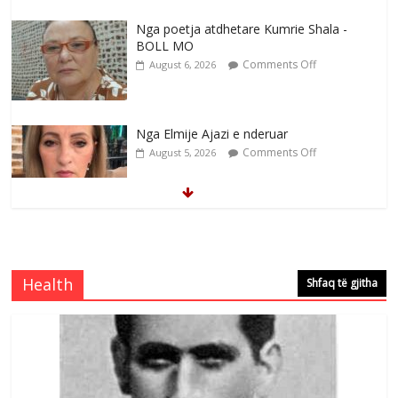
Nga poetja atdhetare Kumrie Shala -
BOLL MO
Comments Off
August 6, 2026
Nga Elmije Ajazi e nderuar
Comments Off
August 5, 2026
Brahim Çekaj njē veprimtar i respektuar i
çeshtjës kombëtare
Comments Off
August 5, 2026
Health
Shfaq të gjitha
Çlirimtari Mentor Mushkolaj nderohet
me mirenjohje nga Xhevdet Qeriqi Dega
e invalidëve në Fushë Kosovë
Comments Off
August 4, 2026