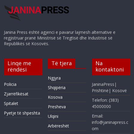
Janina Press është agjenci e pavarur lajmesh alternative e
regjistruar pranë Ministrisë së Tregtisë dhe Industrisë së
Republikës së Kosovës.
Linqe me
Të tjera
Na
rëndësi
kontaktoni
Ngjyra
Policia
JaninaPress|
Shqipëria
Prishtinë| Kosovë
Zjarrëfikësat
Kosova
Telefon: (383)
Spitalet
45000000
Presheva
Pyetje të shpeshta
Email:
Ulqini
info@janinapress.c
Arbëreshët
om