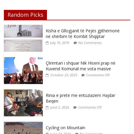
Random Picks
Kisha e Gllogjanit të Pejës gjithëmonë
në shërbim të Kombit Shqiptar
July 10, 2019
No Comments
Çlirimtari i shquar Nik Hiseni prap në
Kuvend Komunal me vota masive
October 23, 2025
Comments Off
Rinia e pretë me entuziazem Hajdar
Beqen
June 2, 2026
Comments Off
Cycling on Mountain
June 24, 2015
No Comments