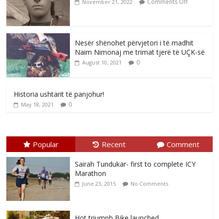
Comments Off
November 21, 2022
Nesër shënohet përvjetori i të madhit
Naim Nimonaj me trimat tjerë të UÇK-së
0
August 10, 2021
Historia ushtarit të panjohur!
0
May 18, 2021
Popular
Recent
Comment
Sairah Tundukar- first to complete ICY
Marathon
June 23, 2015
No Comments
Hot triumph Bike launched