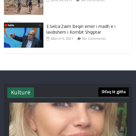
E.Selca:Zaim Beqiri emër i madh e i
lavdishëm i Kombit Shqiptar
March 9, 2021
No Comments
Kulturë
Shfaq të gjitha