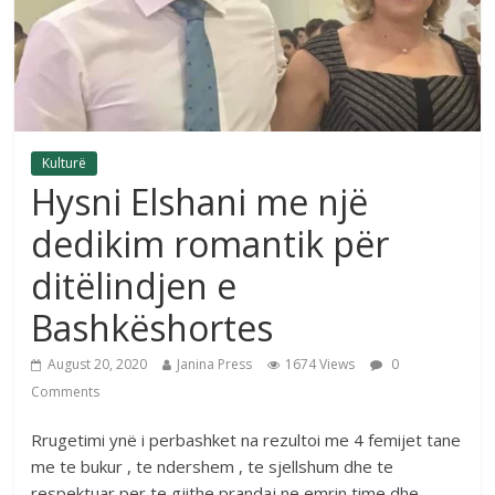
Kulturë
Hysni Elshani me një
dedikim romantik për
ditëlindjen e
Bashkëshortes
August 20, 2020
Janina Press
1674 Views
0
Comments
Rrugetimi ynë i perbashket na rezultoi me 4 femijet tane
me te bukur , te ndershem , te sjellshum dhe te
respektuar per te gjithe prandaj ne emrin time dhe