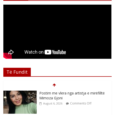
Të Fundit
Postim me vlera nga artistja e mirëfilltë
Mimoza Gjoni
Comments Off
August 6, 2026