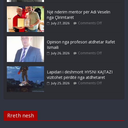
Një nderim meritor për Adi Veselin
nga Çlirimtarët
Comments Off
July 27, 2026
Opinion nga profesori atdhetar Rafet
Ismaili
Comments Off
July 26, 2026
Lapidari i dëshmorit HYSNI KAJTAZI
vizitohet përditë nga atdhetaret
Comments Off
July 25, 2026
Rreth nesh