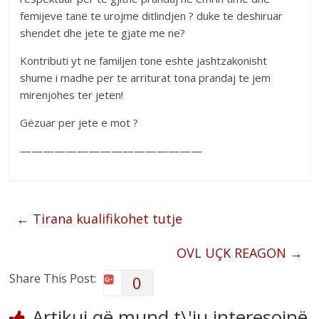
femijeve tanë te urojme ditlindjen ? duke te deshiruar
shendet dhe jete te gjate me ne?
Kontributi yt ne familjen tone eshte jashtzakonisht
shume i madhe per te arriturat tona prandaj te jem
mirenjohes ter jeten!
Gëzuar per jete e mot ?
————————————————
←
Tirana kualifikohet tutje
OVL UÇK REAGON
→
Share This Post:
0
Artikuj që mund t\'iu interesojnë