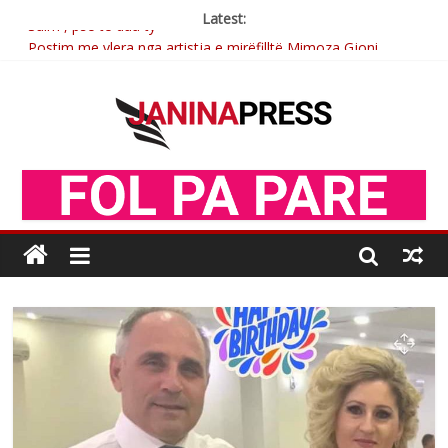
Latest:
Sulm , pse të dua ty
Postim me vlera nga artistja e mirëfilltë Mimoza Gjoni
Nga poetja atdhetare Kumrie Shala -BOLL MO
Nga Elmije Ajazi e nderuar
Brahim Çekaj njē veprimtar i respektuar i çeshtjës kombëtare