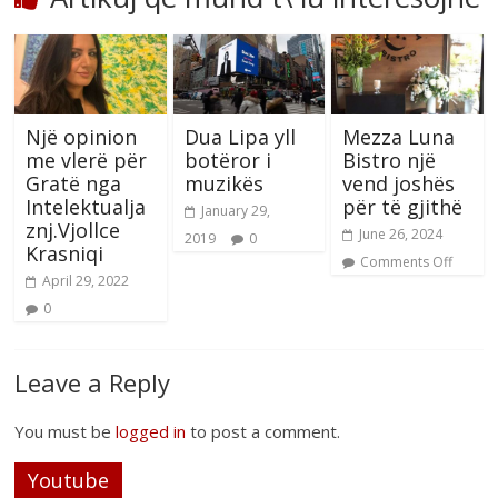
Një opinion
Dua Lipa yll
Mezza Luna
me vlerë për
botëror i
Bistro një
Gratë nga
muzikës
vend joshës
Intelektualja
për të gjithë
January 29,
znj.Vjollce
June 26, 2024
2019
0
Krasniqi
Comments Off
April 29, 2022
0
Leave a Reply
You must be
logged in
to post a comment.
Youtube