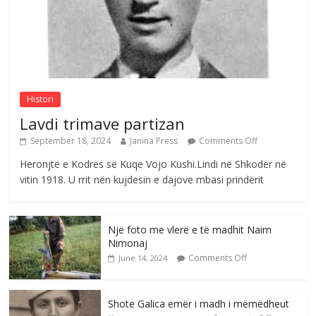
Sulm , pse të dua ty
Comments Off
August 8, 2026
Histori
Lavdi trimave partizan
September 18, 2024
Janina Press
Comments Off
Heronjtë e Kodrës së Kuqe Vojo Kushi.Lindi në Shkodër në
vitin 1918. U rrit nën kujdesin e dajove mbasi prindërit
Një foto me vlerë e të madhit Naim
Nimonaj
Comments Off
June 14, 2024
Shote Galica emër i madh i mëmëdheut