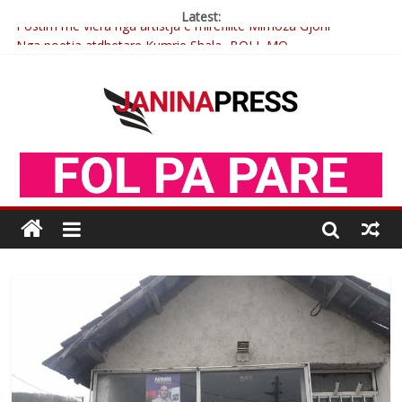
Latest:
Postim me vlera nga artistja e mirëfilltë Mimoza Gjoni
Nga poetja atdhetare Kumrie Shala -BOLL MO
Nga Elmije Ajazi e nderuar
Brahim Çekaj njē veprimtar i respektuar i çeshtjës kombëtare
Çlirimtari Mentor Mushkolaj nderohet me mirenjohje nga
Xhevdet Qeriqi Dega e invalidëve në Fushë Kosovë