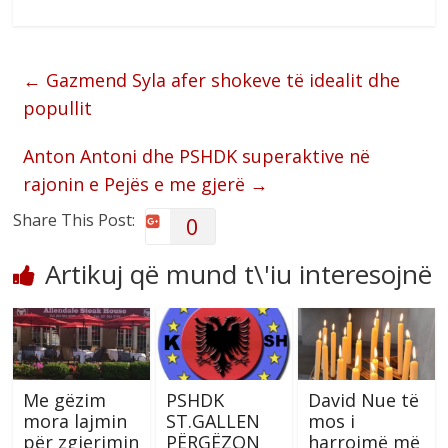
←
Gazmend Syla afer shokeve të idealit dhe
popullit
Anton Antoni dhe PSHDK superaktive në
rajonin e Pejës e me gjerë
→
Share This Post:
0
Artikuj që mund t\'iu interesojnë
Me gëzim
PSHDK
David Nue të
mora lajmin
ST.GALLEN
mos i
për zgjerimin
PËRGËZON
harrojmë më