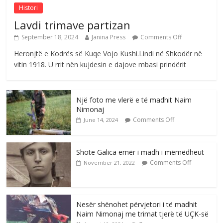
Histori
Lavdi trimave partizan
September 18, 2024
Janina Press
Comments Off
Heronjtë e Kodrës së Kuqe Vojo Kushi.Lindi në Shkodër në
vitin 1918. U rrit nën kujdesin e dajove mbasi prindërit
Një foto me vlerë e të madhit Naim
Nimonaj
Comments Off
June 14, 2024
Shote Galica emër i madh i mëmëdheut
Comments Off
November 21, 2022
Nesër shënohet përvjetori i të madhit
Naim Nimonaj me trimat tjerë të UÇK-së