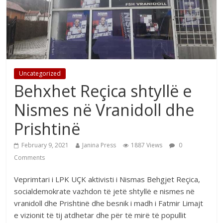
Uncategorized
Behxhet Reçica shtyllë e
Nismes në Vranidoll dhe
Prishtinë
February 9, 2021
Janina Press
1887 Views
0
Comments
Veprimtari i LPK UÇK aktivisti i Nismas Behgjet Reçica,
socialdemokrate vazhdon të jetë shtyllë e nismes në
vranidoll dhe Prishtinë dhe besnik i madh i Fatmir Limajt
e vizionit të tij atdhetar dhe për të mirë të popullit