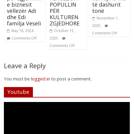
e biznesit
POPULLIN
të dashurit
vëllezër Adi
PËR
tonë
dhe Edi
KULTUREN
November 1,
familja Veseli
ZGJEDHORE
2025
May 18, 2024
October 15,
Comments Off
Comments Off
2025
Comments Off
Leave a Reply
You must be
logged in
to post a comment.
Youtube