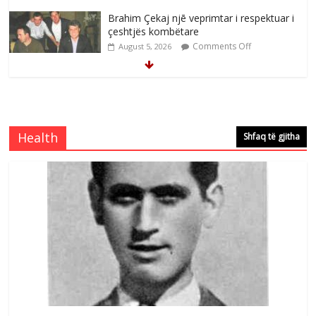
Brahim Çekaj njē veprimtar i respektuar i
çeshtjës kombëtare
Comments Off
August 5, 2026
Çlirimtari Mentor Mushkolaj nderohet
me mirenjohje nga Xhevdet Qeriqi Dega
e invalidëve në Fushë Kosovë
Health
Shfaq të gjitha
Comments Off
August 4, 2026
Çlirimtari Agron Gërvalla me takime pune
në atdhe të shoqerisë Levizja
Comments Off
August 3, 2026
Postim me vlera nga artistja e mirëfilltë
Mimoza Gjoni
Comments Off
August 6, 2026