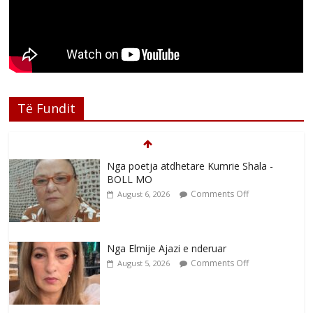
Të Fundit
Nga poetja atdhetare Kumrie Shala -
BOLL MO
Comments Off
August 6, 2026
Nga Elmije Ajazi e nderuar
Comments Off
August 5, 2026