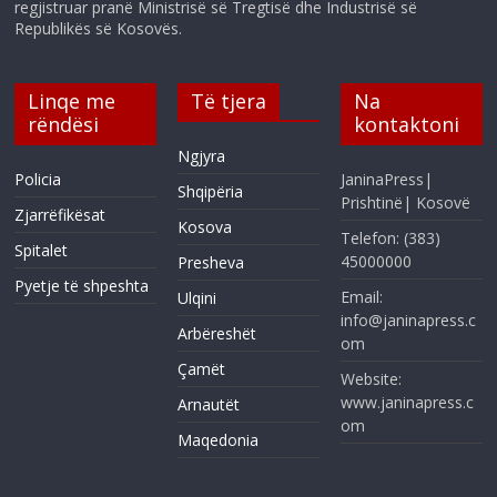
regjistruar pranë Ministrisë së Tregtisë dhe Industrisë së
Republikës së Kosovës.
Linqe me
Të tjera
Na
rëndësi
kontaktoni
Ngjyra
Policia
JaninaPress|
Shqipëria
Prishtinë| Kosovë
Zjarrëfikësat
Kosova
Telefon: (383)
Spitalet
45000000
Presheva
Pyetje të shpeshta
Email:
Ulqini
info@janinapress.c
Arbëreshët
om
Çamët
Website:
www.janinapress.c
Arnautët
om
Maqedonia