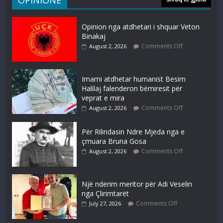
Opinion nga atdhetari i shquar Veton
Binakaj
Comments Off
August 2, 2026
Imami atdhetar humanist Besim
Halilaj falenderon bëmiresit për
veprat e mira
Comments Off
August 2, 2026
Për Rilindasin Ndre Mjeda nga e
çmuara Bruna Gosa
Comments Off
August 2, 2026
Një nderim meritor për Adi Veselin
nga Çlirimtarët
Comments Off
July 27, 2026