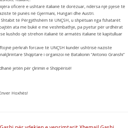
ëra oficerë e ushtarë italianë të dorëzuar, ndërsa një pjesë të
iste të punës në Gjermani, Hungari dhe Austri.
n Shtabit të Përgjithshëm të UNÇSH, u shpëtuan nga fshatarët
i mbajtën ata me bukë e me veshmbathje, pa pyetur për urdhërat
se kushdo që strehon italianë të armatës italiane të kapitulluar
luftojnë përkrah forcave të UNÇSH kundër ushtrisë naziste
alçlirintare Shqiptare i organizoi në Batalionin “Antonio Granshi”
dhanë jetën për çlirimin e Shqipërisë!
 Enver Hoxhës!
 Gashi për vdekjen e veprimtarit Xhemajl Gashi