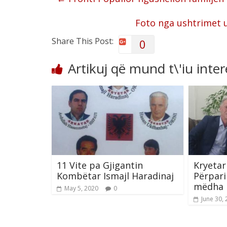
Foto nga ushtrimet 
Share This Post:
0
Artikuj që mund t\'iu inte
11 Vite pa Gjigantin
Kryetari
Kombëtar Ismajl Haradinaj
Përpari
mëdha 
May 5, 2020
0
June 30,