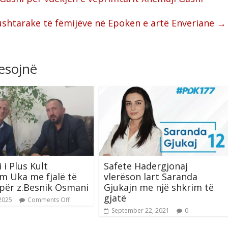
ushtarake të fëmijëve në Epoken e artë Enveriane
→
resojnë
 i Plus Kult
Safete Hadergjonaj
m Uka me fjalë të
vlerëson lart Saranda
për z.Besnik Osmani
Gjukajn me një shkrim të
gjatë
 2025
Comments Off
September 22, 2021
0