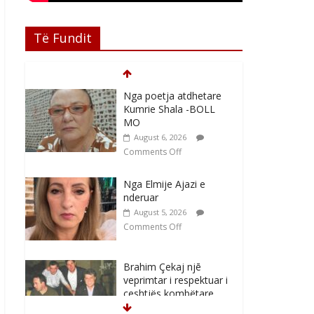
Të Fundit
Nga poetja atdhetare
Kumrie Shala -BOLL
MO
August 6, 2026
Comments Off
Nga Elmije Ajazi e
nderuar
August 5, 2026
Comments Off
Brahim Çekaj njē
veprimtar i respektuar i
çeshtjës kombëtare
August 5, 2026