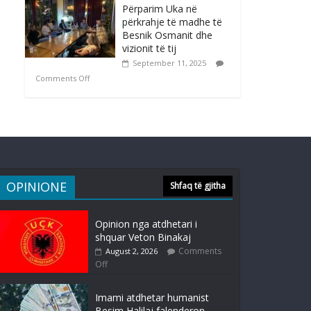
Përparim Uka në
përkrahje të madhe të
Besnik Osmanit dhe
vizionit të tij
September 11, 2025
Comments Off
OPINIONE
Shfaq të gjitha
Opinion nga atdhetari i
shquar Veton Binakaj
Comments
August 2, 2026
Off
Imami atdhetar humanist
Besim Halilaj falenderon