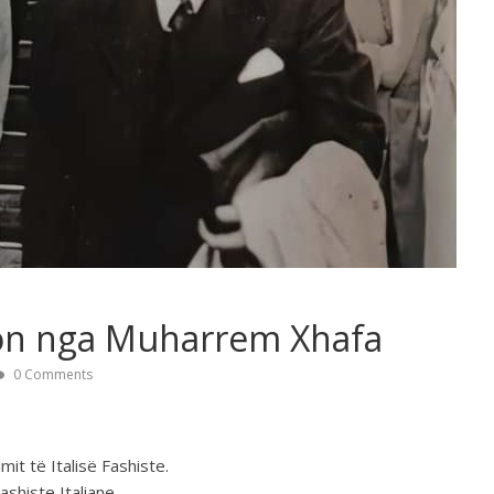
ion nga Muharrem Xhafa
0 Comments
imit të Italisë Fashiste.
ashiste Italiane.