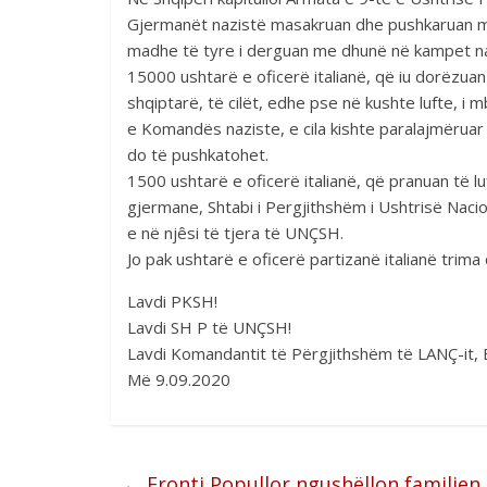
Gjermanët nazistë masakruan dhe pushkaruan mij
madhe të tyre i derguan me dhunë në kampet naz
15000 ushtarë e oficerë italianë, që iu dorëzua
shqiptarë, të cilët, edhe pse në kushte lufte, 
e Komandës naziste, e cila kishte paralajmëruar 
do të pushkatohet.
1500 ushtarë e oficerë italianë, që pranuan të 
gjermane, Shtabi i Pergjithshëm i Ushtrisë Nacion
e në njêsi të tjera të UNÇSH.
Jo pak ushtarë e oficerë partizanë italianë trima 
Lavdi PKSH!
Lavdi SH P të UNÇSH!
Lavdi Komandantit të Përgjithshëm të LANÇ-it,
Më 9.09.2020
←
Fronti Popullor ngushëllon familjen