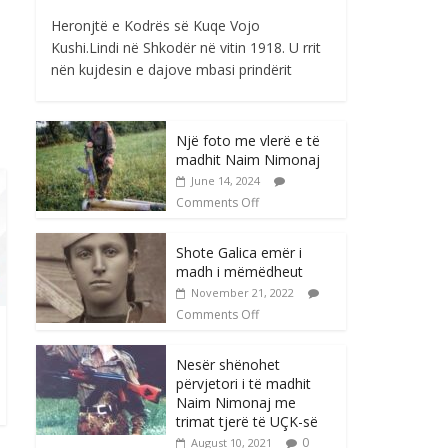
Heronjtë e Kodrës së Kuqe Vojo
Kushi.Lindi në Shkodër në vitin 1918. U rrit
nën kujdesin e dajove mbasi prindërit
Një foto me vlerë e të
madhit Naim Nimonaj
June 14, 2024
Comments Off
Shote Galica emër i
madh i mëmëdheut
November 21, 2022
Comments Off
Nesër shënohet
përvjetori i të madhit
Naim Nimonaj me
trimat tjerë të UÇK-së
0
August 10, 2021