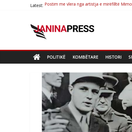
Latest:
Nga poetja atdhetare Kumrie Shala -BOLL M
Nga Elmije Ajazi e nderuar
Brahim Çekaj njē veprimtar i respektuar i çe
Çlirimtari Mentor Mushkolaj nderohet me mir
POLITIKË
KOMBËTARE
HISTORI
S