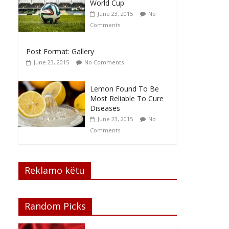
World Cup
June 23, 2015
No
Comments
Post Format: Gallery
June 23, 2015
No Comments
Lemon Found To Be
Most Reliable To Cure
Diseases
June 23, 2015
No
Comments
Reklamo këtu
Random Picks