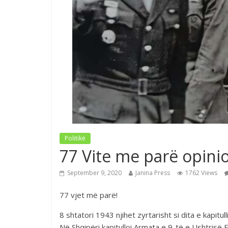
Politikë
77 Vite me parë opin
September 9, 2020
Janina Press
1762 Views
77 vjet më parë!
8 shtatori 1943 njihet zyrtarisht si dita e kapitull
Në Shqipëri kapitulloi Armata e 9-të e Ushtrisë F