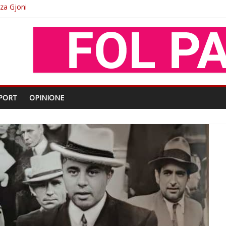
O
shtjës kombëtare
enjohje nga Xhevdet Qeriqi Dega e invalidëve në Fushë Kosovë
PORT
OPINIONE