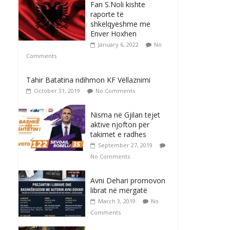
Fan S.Noli kishte
raporte të
shkelqyeshme me
Enver Hoxhen
January 6, 2022
No
Comments
Tahir Batatina ndihmon KF Vëllaznimi
October 31, 2019
No Comments
Nisma në Gjilan tejet
aktive njofton për
takimet e radhes
September 27, 2019
No Comments
Avni Dehari promovon
librat në mërgatë
March 3, 2019
No
Comments