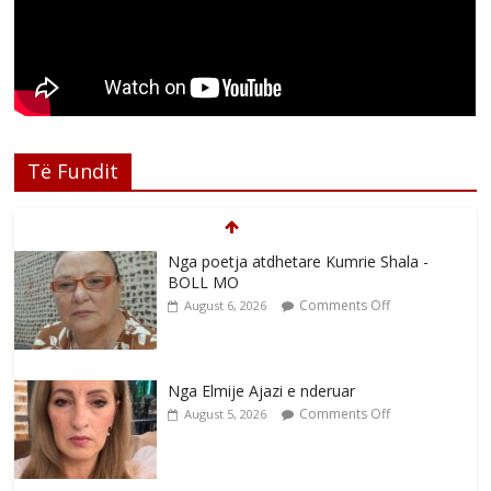
Të Fundit
Nga poetja atdhetare Kumrie Shala -
BOLL MO
Comments Off
August 6, 2026
Nga Elmije Ajazi e nderuar
Comments Off
August 5, 2026