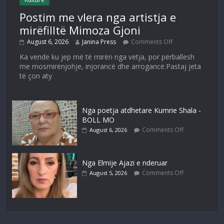
Postim me vlera nga artistja e
mirëfilltë Mimoza Gjoni
August 6, 2026
Janina Press
Comments Off
Ka vende ku jep më të mirën nga vetja, por përballesh
me mosmirënjohje, injorancë dhe arrogancë.Pastaj jeta
të çon aty
Nga poetja atdhetare Kumrie Shala -
BOLL MO
Comments Off
August 6, 2026
Nga Elmije Ajazi e nderuar
Comments Off
August 5, 2026