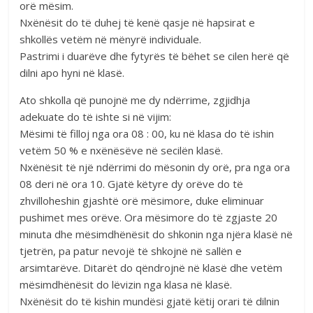
orë mësim.
Nxënësit do të duhej të kenë qasje në hapsirat e
shkollës vetëm në mënyrë individuale.
Pastrimi i duarëve dhe fytyrës të bëhet se cilen herë që
dilni apo hyni në klasë.
Ato shkolla që punojnë me dy ndërrime, zgjidhja
adekuate do të ishte si në vijim:
Mësimi të filloj nga ora 08 : 00, ku në klasa do të ishin
vetëm 50 % e nxënësëve në secilën klasë.
Nxënësit të një ndërrimi do mësonin dy orë, pra nga ora
08 deri në ora 10. Gjatë këtyre dy orëve do të
zhvilloheshin gjashtë orë mësimore, duke eliminuar
pushimet mes orëve. Ora mësimore do të zgjaste 20
minuta dhe mësimdhënësit do shkonin nga njëra klasë në
tjetrën, pa patur nevojë të shkojnë në sallën e
arsimtarëve. Ditarët do qëndrojnë në klasë dhe vetëm
mësimdhënësit do lëvizin nga klasa në klasë.
Nxënësit do të kishin mundësi gjatë këtij orari të dilnin