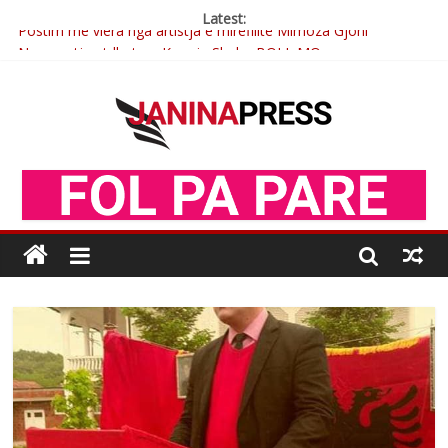
Latest:
Postim me vlera nga artistja e mirëfilltë Mimoza Gjoni
Nga poetja atdhetare Kumrie Shala -BOLL MO
Nga Elmije Ajazi e nderuar
Brahim Çekaj njē veprimtar i respektuar i çeshtjës kombëtare
Çlirimtari Mentor Mushkolaj nderohet me mirenjohje nga
Xhevdet Qeriqi Dega e invalidëve në Fushë Kosovë