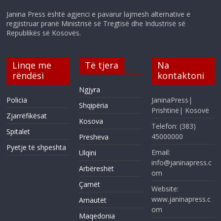
Janina Press është agjenci e pavarur lajmesh alternative e
regjistruar pranë Ministrisë së Tregtisë dhe Industrisë së
Republikës së Kosovës.
Linqe me
Të tjera
Na
rëndësi
kontaktoni
Ngjyra
Policia
JaninaPress|
Shqipëria
Prishtinë| Kosovë
Zjarrëfikësat
Kosova
Telefon: (383)
Spitalet
45000000
Presheva
Pyetje të shpeshta
Email:
Ulqini
info@janinapress.c
Arbëreshët
om
Çamët
Website:
www.janinapress.c
Arnautët
om
Maqedonia