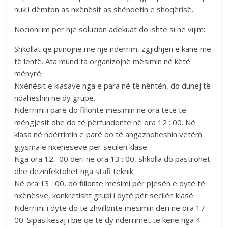
nuk i dëmton as nxënësit as shëndetin e shoqërisë.
Nocioni im për një solucion adekuat do ishte si në vijim:
Shkollat që punojnë me një ndërrim, zgjidhjen e kanë më
të lehtë. Ata mund ta organizojnë mësimin në këtë
mënyrë:
Nxënësit e klasave nga e para në të nëntën, do duhej të
ndaheshin në dy grupe.
Ndërrimi i parë do fillonte mësimin në ora tetë të
mëngjesit dhe do të përfundonte në ora 12 : 00. Në
klasa në ndërrimin e parë do të angazhoheshin vetëm
gjysma e nxënësëve për secilën klasë.
Nga ora 12 : 00 deri në ora 13 : 00, shkolla do pastrohet
dhe dezinfektohet nga stafi teknik.
Në ora 13 : 00, do fillonte mësimi për pjesën e dytë të
nxënësve, konkretisht grupi i dytë për secilën klasë.
Ndërrimi i dytë do të zhvillonte mësimin deri në ora 17 :
00. Sipas kësaj i bie që të dy ndërrimet të kenë nga 4