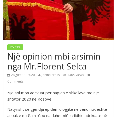
Politikë
Një opinion mbi arsimin
nga Mr.Florent Selca
August 11, 2020
Janina Press
1405 Views
0
Comments
Një solucion adekuat për hapjen e shkollave me një
shtator 2020 në Kosovë
Natyrisht se gjendja epidemiologjike në vend nuk është
aspak e mirë, mirëpo na duhet një zgjidhje adekuate që