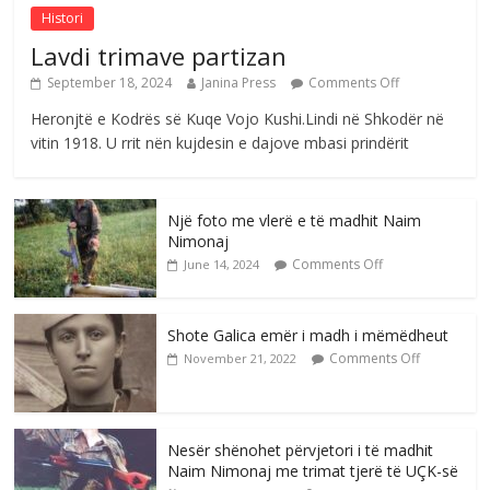
Histori
Lavdi trimave partizan
September 18, 2024
Janina Press
Comments Off
Heronjtë e Kodrës së Kuqe Vojo Kushi.Lindi në Shkodër në
vitin 1918. U rrit nën kujdesin e dajove mbasi prindërit
Një foto me vlerë e të madhit Naim
Nimonaj
Comments Off
June 14, 2024
Shote Galica emër i madh i mëmëdheut
Comments Off
November 21, 2022
Nesër shënohet përvjetori i të madhit
Naim Nimonaj me trimat tjerë të UÇK-së