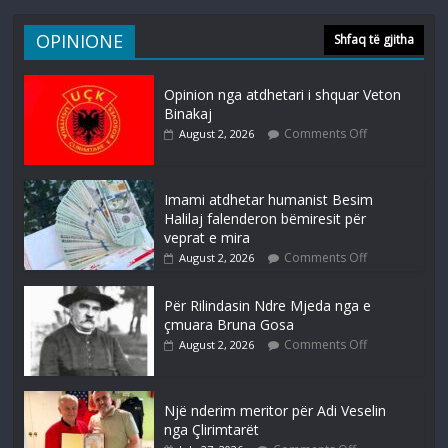
OPINIONE
Shfaq të gjitha
Opinion nga atdhetari i shquar Veton
Binakaj
Comments Off
August 2, 2026
Imami atdhetar humanist Besim
Halilaj falenderon bëmiresit për
veprat e mira
Comments Off
August 2, 2026
Për Rilindasin Ndre Mjeda nga e
çmuara Bruna Gosa
Comments Off
August 2, 2026
Një nderim meritor për Adi Veselin
nga Çlirimtarët