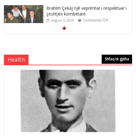
Brahim Çekaj njē veprimtar i respektuar i
çeshtjës kombëtare
Comments Off
August 5, 2026
Çlirimtari Mentor Mushkolaj nderohet
me mirenjohje nga Xhevdet Qeriqi Dega
e invalidëve në Fushë Kosovë
Health
Shfaq të gjitha
Comments Off
August 4, 2026
Çlirimtari Agron Gërvalla me takime pune
në atdhe të shoqerisë Levizja
Comments Off
August 3, 2026
Postim me vlera nga artistja e mirëfilltë
Mimoza Gjoni
Comments Off
August 6, 2026