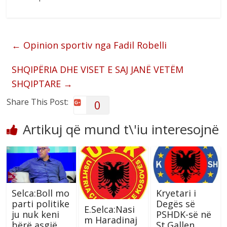
←
Opinion sportiv nga Fadil Robelli
SHQIPËRIA DHE VISET E SAJ JANË VETËM
SHQIPTARE
→
Share This Post:
0
Artikuj që mund t\'iu interesojnë
Selca:Boll mo
Kryetari i
parti politike
Degës së
E.Selca:Nasi
ju nuk keni
PSHDK-së në
m Haradinaj
bërë asgjë
St.Gallen