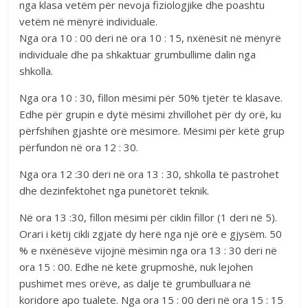
nga klasa vetëm për nevoja fiziologjike dhe poashtu
vetëm në mënyrë individuale.
Nga ora 10 : 00 deri në ora 10 : 15, nxënësit në mënyrë
individuale dhe pa shkaktuar grumbullime dalin nga
shkolla.
Nga ora 10 : 30, fillon mësimi për 50% tjetër të klasave.
Edhe për grupin e dytë mësimi zhvillohet për dy orë, ku
përfshihen gjashtë orë mësimore. Mësimi për këtë grup
përfundon në ora 12 : 30.
Nga ora 12 :30 deri në ora 13 : 30, shkolla të pastrohet
dhe dezinfektohet nga punëtorët teknik.
Në ora 13 :30, fillon mësimi për ciklin fillor (1 deri në 5).
Orari i këtij cikli zgjatë dy herë nga një orë e gjysëm. 50
% e nxënësëve vijojnë mësimin nga ora 13 : 30 deri në
ora 15 : 00. Edhe në këtë grupmoshë, nuk lejohen
pushimet mes orëve, as dalje të grumbulluara në
koridore apo tualete. Nga ora 15 : 00 deri në ora 15 : 15