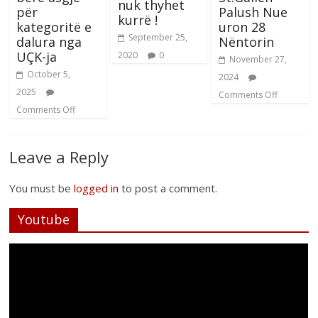
nuk thyhet
për
Palush Nue
kurrë !
kategoritë e
uron 28
September 25,
dalura nga
Nëntorin
UÇK-ja
2020
0
November 27,
October 5,
2024
2025
Comments Off
Comments Off
Leave a Reply
You must be
logged in
to post a comment.
Youtube