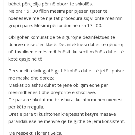
bëhet përcjellja për në oborr të shkollës.
Në ora 15 : 30 fillon mësimi për pjesën tjetër të
nxënësëve me të njëjtat procedura siç vijonte mësimin
grupi i parë. Mësimi përfundon në ora 17 : 00.
Obligohen komunat që të sigurojnë dezinfektues të
duarve në secilën klasë. Dezinfektuesi duhet të qëndroj
në tavolinën e mësimdhënësit, ku secili nxënës duhet të
ketë qasje në të.
Personeli teknik gjatë gjithë kohës duhet të jetë i paisur
me maska dhe doreza.
Maskat po ashtu duhet të jenë obligim edhe për
mësimdhënësit dhe drejtoritë e shkollave.
Të paisen shkollat me broshura, ku informohen nxënësit
për këto rregulla.
Orët e para t’i kushtohen krejtësisht këtyre masave
parandaluese në mënyrë që të gjithë të jemi konsistent.
Me respekt: Florent Selca.