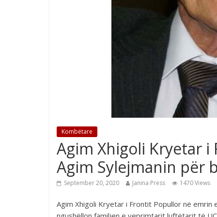
Kombëtare
Agim Xhigoli Kryetar i
Agim Sylejmanin për 
September 20, 2020
Janina Press
1470 Views
Agim Xhigoli Kryetar i Frontit Popullor në emrin 
ngushëllon familjen e veprimtarit luftëtarit të UÇ