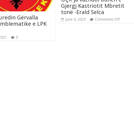
Gjergj Kastriotit Mbretit
tonë -Erald Selca
uredin Gërvalla
June 9, 2023
Comments Off
emblematike e LPK
2021
0