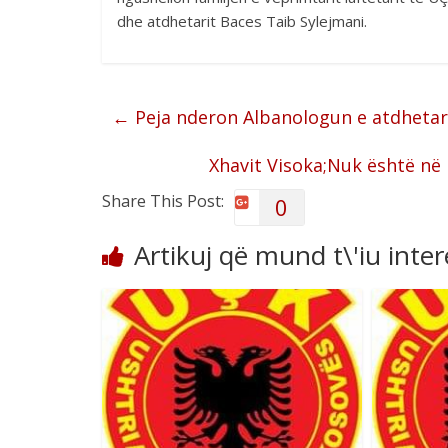
dhe atdhetarit Baces Taib Sylejmani.
←
Peja nderon Albanologun e atdhetar
Xhavit Visoka;Nuk është në 
Share This Post:
0
Artikuj që mund t\'iu inte