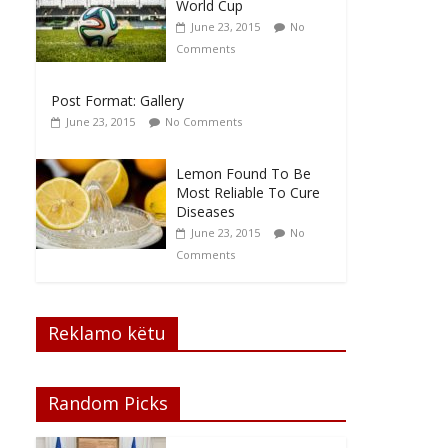
World Cup
June 23, 2015
No
Comments
Post Format: Gallery
June 23, 2015
No Comments
Lemon Found To Be
Most Reliable To Cure
Diseases
June 23, 2015
No
Comments
Reklamo këtu
Random Picks