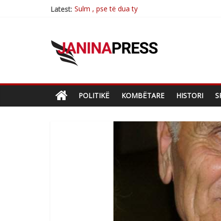
Sulm , pse të dua ty
Latest:
Postim me vlera nga artistja e mirëfilltë Mim
Nga poetja atdhetare Kumrie Shala -BOLL M
Nga Elmije Ajazi e nderuar
Brahim Çekaj njē veprimtar i respektuar i çe
POLITIKË
KOMBËTARE
HISTORI
S