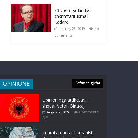
83 vjet nga Lindja
shkrimtarit Ismail
Kadare
January 28, 2019
No
Comments
OPINIONE
Shfaq të gjitha
Opinion nga atdhetari i
shquar Veton Binakaj
Comments
August 2, 2026
Off
Imami atdhetar humanist