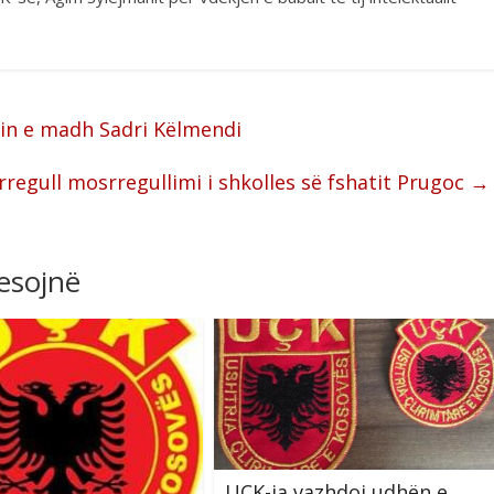
in e madh Sadri Këlmendi
rregull mosrregullimi i shkolles së fshatit Prugoc
→
resojnë
UÇK-ja vazhdoi udhën e