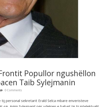
 Frontit Popullor ngushëllon
bacen Taib Sylejmanin
0 Comments
e tij personal sekretarit Erald Selca mbare enveristeve
K-së, Agim Sylejmanit për vdekjen e babait të tij intelektualit