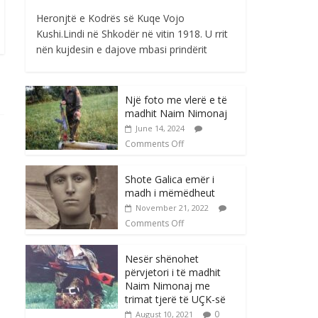
Heronjtë e Kodrës së Kuqe Vojo
Kushi.Lindi në Shkodër në vitin 1918. U rrit
nën kujdesin e dajove mbasi prindërit
Një foto me vlerë e të
madhit Naim Nimonaj
June 14, 2024
Comments Off
Shote Galica emër i
madh i mëmëdheut
November 21, 2022
Comments Off
Nesër shënohet
përvjetori i të madhit
Naim Nimonaj me
trimat tjerë të UÇK-së
0
August 10, 2021