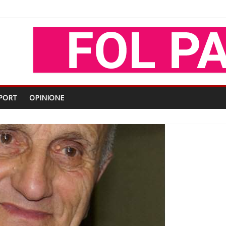
oza Gjoni
O
shtjës kombëtare
PORT
OPINIONE