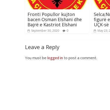
Fronti Popullor kujton
Selca;N
bacen Osman Elshani dhe
figurë 
Bajrë e Kastriot Elshani
UÇK-së
September 30, 2020
0
May 23, 
Leave a Reply
You must be
logged in
to post a comment.