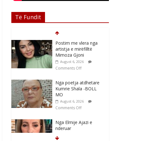
Të Fundit
Postim me vlera nga
artistja e mirëfilltë
Mimoza Gjoni
August 6, 2026
Comments Off
Nga poetja atdhetare
Kumrie Shala -BOLL
MO
August 6, 2026
Comments Off
Nga Elmije Ajazi e
nderuar
August 5, 2026