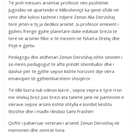
Të jesh mësues arsimtar profesor nën pushtimin
Jugosllav në aparteidin e Millosheviçit ka qenë sfidë në
vete dhe kolosi tashmë i ndjerë Zenun Alia Dërvishaj
terë jetën e tij ja dedikoi arsimit ,si profesor eminent i
gjuhes frenge gjuhe planetare duke edukuar breza te
terë në arsimin fillor e të mesem në fshatra Drelaj dhe
Pejë e gjetiu
Pedagogu dhe atdhetari Zenun Dervishaj ishte sinonim i
së mirës pedagogut të aftë prindit shembullor dhe i
dashur për të gjithë sepse kishte horizont dije vlera
emancipim të gjithëmbarshem shoqëror .
Të tillë burra nuk vdesin kurrë , sepse vepra e tyre rron
me shekuj brez pas brezi ata tanimë janë në panteonin e
vlerave sepse arsimi është shtylla e kombit kështu
thoshte dhe i madhi rilindasi Sami Frashëri
Qoftë i paharruar veterani i arsimit Zenun Dërvishaj në
memorien dhe zemrat tona