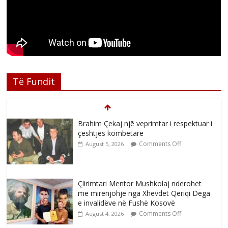
Të Fundit
Brahim Çekaj njē veprimtar i respektuar i
çeshtjës kombëtare
Comments Off
August 5, 2026
Çlirimtari Mentor Mushkolaj nderohet
me mirenjohje nga Xhevdet Qeriqi Dega
e invalidëve në Fushë Kosovë
Comments Off
August 4, 2026