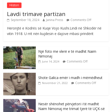
Histori
Lavdi trimave partizan
September 18, 2024
Janina Press
Comments Off
Heronjtë e Kodrës së Kuqe Vojo Kushi.Lindi në Shkodër në
vitin 1918. U rrit nën kujdesin e dajove mbasi prindërit
Një foto me vlerë e të madhit Naim
Nimonaj
Comments Off
June 14, 2024
Shote Galica emër i madh i mëmëdheut
Comments Off
November 21, 2022
Nesër shënohet përvjetori i të madhit
Naim Nimonaj me trimat tjerë të UÇK-së