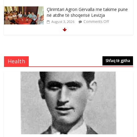
Çlirimtari Agron Gërvalla me takime pune
në atdhe të shoqerisë Levizja
Comments Off
August 3, 2026
Mimoza Gjoni artiste e mirëfilltë e
këngës shqiptare
Comments Off
August 3, 2026
Health
Shfaq të gjitha
S’mbaj inat me asnjëri -Ganimete Jakupi
poete e respektuar
Comments Off
August 3, 2026
Nga Elmije Ajazi e nderuar
Comments Off
August 5, 2026