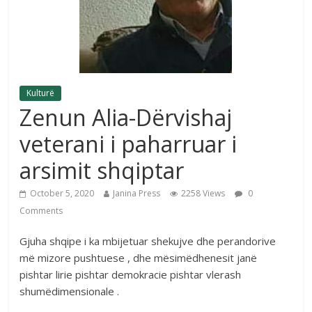
Kulturë
Zenun Alia-Dërvishaj
veterani i paharruar i
arsimit shqiptar
October 5, 2020
Janina Press
2258 Views
0
Comments
Gjuha shqipe i ka mbijetuar shekujve dhe perandorive
më mizore pushtuese , dhe mësimëdhenesit janë
pishtar lirie pishtar demokracie pishtar vlerash
shumëdimensionale .