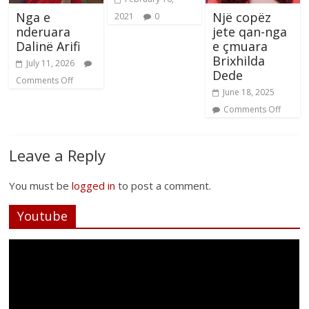
Nga e
Një copëz
2021
0
nderuara
jete qan-nga
Dalinë Arifi
e çmuara
Brixhilda
July 11, 2026
Dede
Comments Off
June 18, 2025
Comments Off
Leave a Reply
You must be
logged in
to post a comment.
Youtube