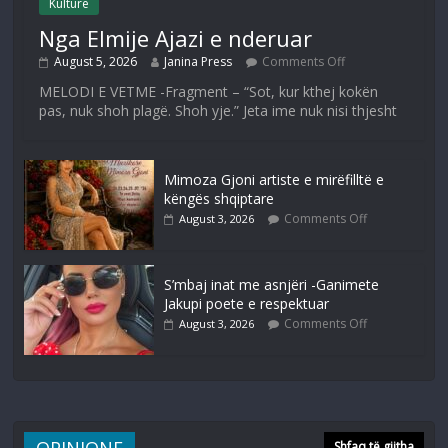
Kulturë
Nga Elmije Ajazi e nderuar
August 5, 2026
Janina Press
Comments Off
MELODI E VETME -Fragment – “Sot, kur kthej kokën
pas, nuk shoh plagë. Shoh yje.” Jeta ime nuk nisi thjesht
Mimoza Gjoni artiste e mirëfilltë e
këngës shqiptare
Comments Off
August 3, 2026
S’mbaj inat me asnjëri -Ganimete
Jakupi poete e respektuar
Comments Off
August 3, 2026
Shfaq të gjitha