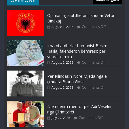
OPINIONE
Opinion nga atdhetari i shquar Veton
Binakaj
Comments Off
August 2, 2026
Imami atdhetar humanist Besim
Halilaj falenderon bëmiresit për
veprat e mira
Comments Off
August 2, 2026
Për Rilindasin Ndre Mjeda nga e
çmuara Bruna Gosa
Comments Off
August 2, 2026
Një nderim meritor për Adi Veselin
nga Çlirimtarët
Comments Off
July 27, 2026