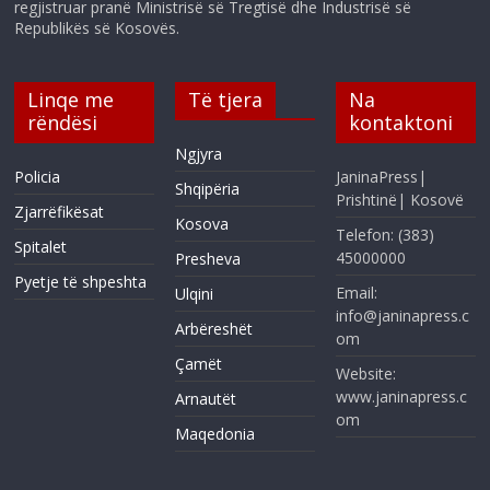
regjistruar pranë Ministrisë së Tregtisë dhe Industrisë së
Republikës së Kosovës.
Linqe me
Të tjera
Na
rëndësi
kontaktoni
Ngjyra
Policia
JaninaPress|
Shqipëria
Prishtinë| Kosovë
Zjarrëfikësat
Kosova
Telefon: (383)
Spitalet
45000000
Presheva
Pyetje të shpeshta
Email:
Ulqini
info@janinapress.c
Arbëreshët
om
Çamët
Website:
www.janinapress.c
Arnautët
om
Maqedonia