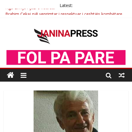
Latest:
Brahim Çekaj njē veprimtar i respektuar i çeshtjës kombëtare
Çlirimtari Mentor Mushkolaj nderohet me mirenjohje nga
Xhevdet Qeriqi Dega e invalidëve në Fushë Kosovë
Çlirimtari Agron Gërvalla me takime pune në atdhe të shoqerisë
Levizja
Mimoza Gjoni artiste e mirëfilltë e këngës shqiptare
Nga Elmije Ajazi e nderuar