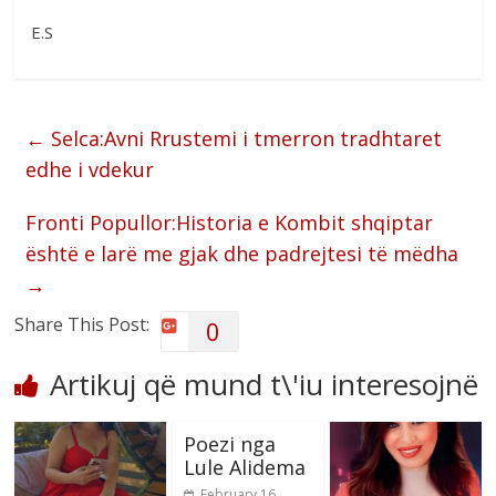
E.S
←
Selca:Avni Rrustemi i tmerron tradhtaret
edhe i vdekur
Fronti Popullor:Historia e Kombit shqiptar
është e larë me gjak dhe padrejtesi të mëdha
→
Share This Post:
0
Artikuj që mund t\'iu interesojnë
Poezi nga
Lule Alidema
February 16,