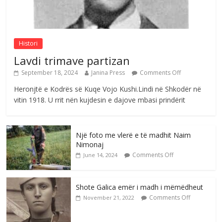
Nga Elmije Ajazi e nderuar
Comments Off
August 5, 2026
Histori
Lavdi trimave partizan
September 18, 2024
Janina Press
Comments Off
Heronjtë e Kodrës së Kuqe Vojo Kushi.Lindi në Shkodër në
vitin 1918. U rrit nën kujdesin e dajove mbasi prindërit
Një foto me vlerë e të madhit Naim
Nimonaj
Comments Off
June 14, 2024
Shote Galica emër i madh i mëmëdheut
Comments Off
November 21, 2022