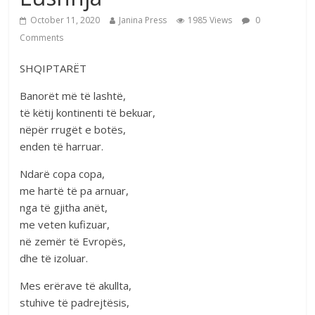
October 11, 2020
Janina Press
1985 Views
0
Comments
SHQIPTARËT
Banorët më të lashtë,
të këtij kontinenti të bekuar,
nëpër rrugët e botës,
enden të harruar.
Ndarë copa copa,
me hartë të pa arnuar,
nga të gjitha anët,
me veten kufizuar,
në zemër të Evropës,
dhe të izoluar.
Mes erërave të akullta,
stuhive të padrejtësis,