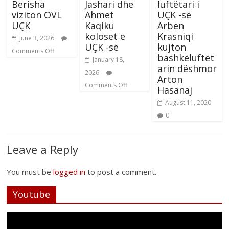
Berisha
Jashari dhe
luftëtari i
viziton OVL
Ahmet
UÇK -së
UÇK
Kaqiku
Arben
koloset e
Krasniqi
June 3, 2026
UÇK -së
kujton
Comments Off
bashkëluftët
January 18,
arin dëshmor
2026
Arton
Comments Off
Hasanaj
August 11, 2020
0
Leave a Reply
You must be
logged in
to post a comment.
Youtube