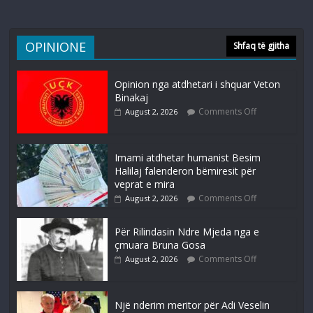
OPINIONE
Shfaq të gjitha
Opinion nga atdhetari i shquar Veton
Binakaj
Comments Off
August 2, 2026
Imami atdhetar humanist Besim
Halilaj falenderon bëmiresit për
veprat e mira
Comments Off
August 2, 2026
Për Rilindasin Ndre Mjeda nga e
çmuara Bruna Gosa
Comments Off
August 2, 2026
Një nderim meritor për Adi Veselin