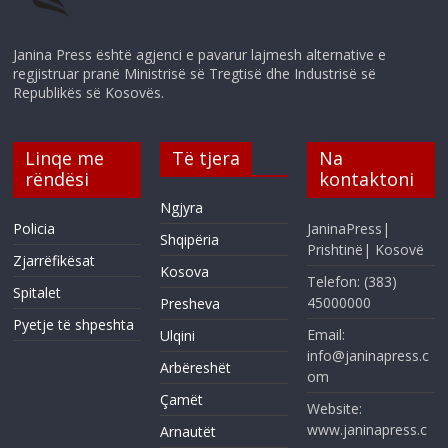
Janina Press është agjenci e pavarur lajmesh alternative e
regjistruar pranë Ministrisë së Tregtisë dhe Industrisë së
Republikës së Kosovës.
Linqe me
Të tjera
Na
rëndësi
kontaktoni
Ngjyra
Policia
JaninaPress|
Shqipëria
Prishtinë| Kosovë
Zjarrëfikësat
Kosova
Telefon: (383)
Spitalet
45000000
Presheva
Pyetje të shpeshta
Email:
Ulqini
info@janinapress.c
Arbëreshët
om
Çamët
Website:
www.janinapress.c
Arnautët