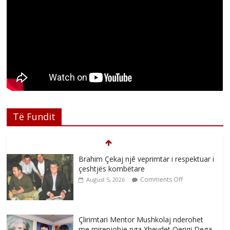
Të Fundit
Brahim Çekaj njē veprimtar i respektuar i
çeshtjës kombëtare
Comments Off
August 5, 2026
Çlirimtari Mentor Mushkolaj nderohet
me mirenjohje nga Xhevdet Qeriqi Dega