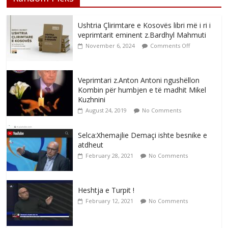
Ushtria Çlirimtare e Kosovës libri më i ri i
veprimtarit eminent z.Bardhyl Mahmuti
November 6, 2024
Comments Off
Veprimtari z.Anton Antoni ngushëllon
Kombin për humbjen e të madhit Mikel
Kuzhnini
August 24, 2019
No Comments
Selca:Xhemajlie Demaçi ishte besnike e
atdheut
February 28, 2021
No Comments
Heshtja e Turpit !
February 12, 2021
No Comments