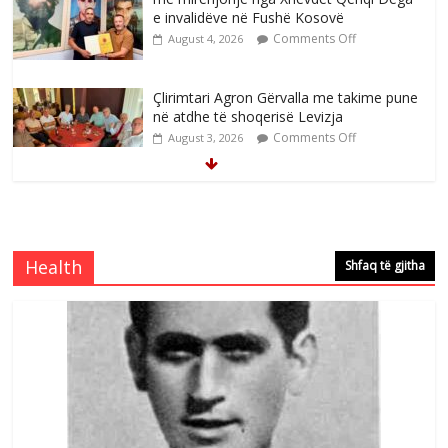
e invalidëve në Fushë Kosovë
Comments Off
August 4, 2026
Çlirimtari Agron Gërvalla me takime pune
në atdhe të shoqerisë Levizja
Comments Off
August 3, 2026
Mimoza Gjoni artiste e mirëfilltë e
këngës shqiptare
Comments Off
August 3, 2026
Health
Shfaq të gjitha
S’mbaj inat me asnjëri -Ganimete Jakupi
poete e respektuar
Comments Off
August 3, 2026