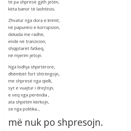
të pa shpresë gjith jetën,
këta banor të lashtësis.
Zhvatur nga dora e krimit,
në papunësi e korrupsion,
dekada me radhë,
ende në tranzicion,
shqiptarët fatkeq,
në mjerim jetojn.
Nga lodhja shpirtërore,
dhëmbët fort shtrëngojn,
me shpresë nga qielli,
syt e vuajtur i drejtojn,
e veq nga perëndia ,
ata shpëtim kërkojn,
se nga politika..,
më nuk po shpresojn.