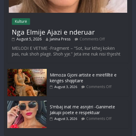
Kulturë
Nga Elmije Ajazi e nderuar
August 5, 2026
Janina Press
Comments Off
MELODI E VETME -Fragment – “Sot, kur kthej kokën
pas, nuk shoh plagë. Shoh yje.” Jeta ime nuk nisi thjesht
Mimoza Gjoni artiste e mirëfilltë e
këngës shqiptare
Comments Off
August 3, 2026
S’mbaj inat me asnjëri -Ganimete
Jakupi poete e respektuar
Comments Off
August 3, 2026