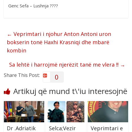
Genc Sefa – Lushnja ????
←
Veprimtari i njohur Anton Antoni uron
bokserin tonë Haxhi Krasniqi dhe mbarë
kombin
Sa lehtë i harrojmë njerëzit tanë me vlera !!
→
Share This Post:
0
Artikuj që mund t\'iu interesojnë
Dr .Adriatik
Selca;Vezir
Veprimtari e