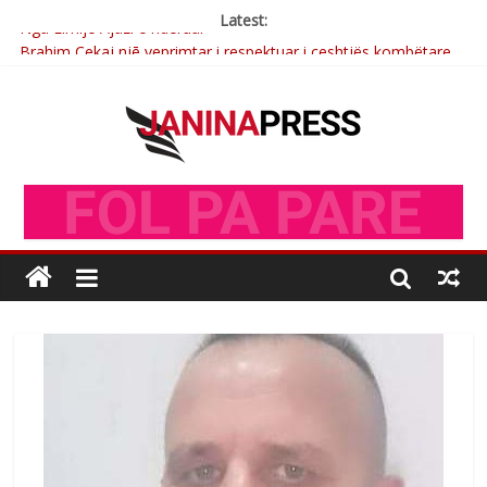
Latest:
Brahim Çekaj njē veprimtar i respektuar i çeshtjës kombëtare
Çlirimtari Mentor Mushkolaj nderohet me mirenjohje nga
Xhevdet Qeriqi Dega e invalidëve në Fushë Kosovë
Çlirimtari Agron Gërvalla me takime pune në atdhe të shoqerisë
Levizja
Mimoza Gjoni artiste e mirëfilltë e këngës shqiptare
Nga Elmije Ajazi e nderuar