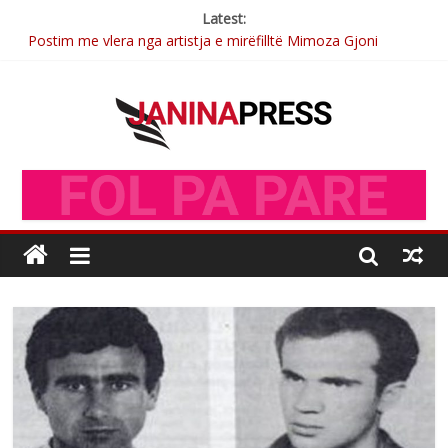
Latest:
Postim me vlera nga artistja e mirëfilltë Mimoza Gjoni
Nga poetja atdhetare Kumrie Shala -BOLL MO
Nga Elmije Ajazi e nderuar
Brahim Çekaj njē veprimtar i respektuar i çeshtjës kombëtare
Sulm , pse të dua ty