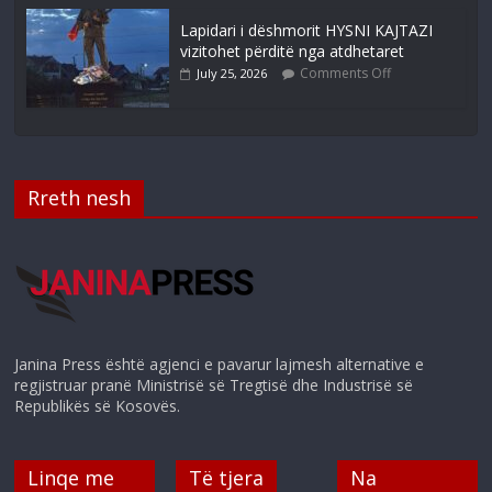
Lapidari i dëshmorit HYSNI KAJTAZI
vizitohet përditë nga atdhetaret
Comments Off
July 25, 2026
Rreth nesh
Janina Press është agjenci e pavarur lajmesh alternative e
regjistruar pranë Ministrisë së Tregtisë dhe Industrisë së
Republikës së Kosovës.
Linqe me
Të tjera
Na