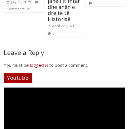
janë Fitimtar
July 12, 2025
0
dhe anën e
Comments Off
drejtë të
Historisë
April 22, 2021
0
Leave a Reply
You must be
logged in
to post a comment.
Youtube