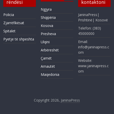
rëndësi
kontaktoni
Ngjyra
Policia
JaninaPress|
Shqipëria
Prishtinë| Kosovë
Zjarrëfikësat
Kosova
Telefon: (383)
Spitalet
45000000
Presheva
Pyetje të shpeshta
Email:
Ulqini
info@janinapress.c
Arbëreshët
om
Çamët
Website:
www.janinapress.c
Arnautët
om
Maqedonia
Copyright 2026,
JaninaPress