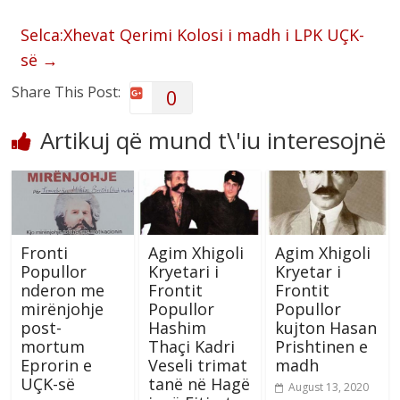
Selca:Xhevat Qerimi Kolosi i madh i LPK UÇK-
së
→
Share This Post:
0
Artikuj që mund t\'iu interesojnë
Fronti
Agim Xhigoli
Agim Xhigoli
Popullor
Kryetari i
Kryetar i
nderon me
Frontit
Frontit
mirënjohje
Popullor
Popullor
post-
Hashim
kujton Hasan
mortum
Thaçi Kadri
Prishtinen e
Eprorin e
Veseli trimat
madh
UÇK-së
tanë në Hagë
August 13, 2020