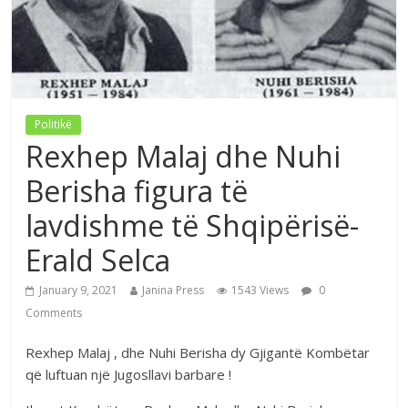
Politikë
Rexhep Malaj dhe Nuhi
Berisha figura të
lavdishme të Shqipërisë-
Erald Selca
January 9, 2021
Janina Press
1543 Views
0
Comments
Rexhep Malaj , dhe Nuhi Berisha dy Gjigantë Kombëtar
që luftuan një Jugosllavi barbare !