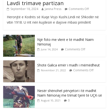
Lavdi trimave partizan
September 18, 2024
Janina Press
Comments Off
Heronjtë e Kodrës së Kuqe Vojo Kushi.Lindi në Shkodër në
vitin 1918. U rrit nën kujdesin e dajove mbasi prindërit
Një foto me vlerë e të madhit Naim
Nimonaj
Comments Off
June 14, 2024
Shote Galica emër i madh i mëmëdheut
Comments Off
November 21, 2022
Nesër shënohet përvjetori i të madhit
Naim Nimonaj me trimat tjerë të UÇK-së
0
August 10, 2021