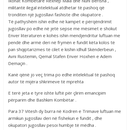
Ikonat Kombëtare Rexhep Mala dhe Nuhi Berisha ,
militantë ilegal intelektual atdhetar të pashoq që
tronditen një Jugosllavi fashiste dhe okupatore .
Të pathyshëm ishin edhe në kampet e përqëndrimit
jugosllav po edhe në jetë sepse me mësimet e shokut
Enver literaturen e kohës ishin mendjendritur luftuan me
pendë dhe armë deri në frymën e fundit këta kolos të
pan shqiptarizmes të cilet e kishin idhull Skënderbeun ,
Avni Rustemin, Qemal Stafen Enver Hoxhen e Adem
Demaçin .
Kanë qënë jo veç trima po edhe intelektual të pashoq
autor të mijëra shkrimeve të mprehta
E terë jeta e tyre ishte luftë për çlirim emancipim
përparim dhe Bashkim Kombëtar .
Para 37 Vitesh dy burra në Kodren e Trimave luftuan me
armikun jugosllav deri në fishekun e fundit , dhe
okupatori jugosllav pesoi humbje të mëdha .