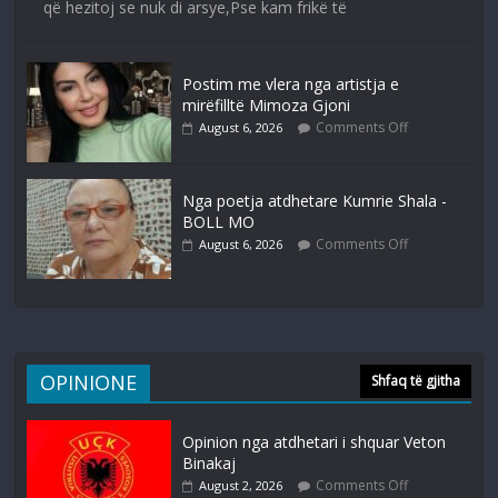
që hezitoj se nuk di arsye,Pse kam frikë të
Postim me vlera nga artistja e
mirëfilltë Mimoza Gjoni
Comments Off
August 6, 2026
Nga poetja atdhetare Kumrie Shala -
BOLL MO
Comments Off
August 6, 2026
OPINIONE
Shfaq të gjitha
Opinion nga atdhetari i shquar Veton
Binakaj
Comments Off
August 2, 2026