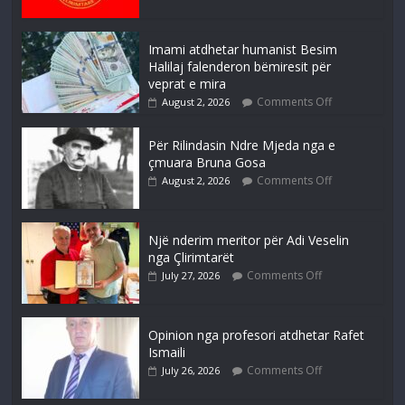
Imami atdhetar humanist Besim
Halilaj falenderon bëmiresit për
veprat e mira
Comments Off
August 2, 2026
Për Rilindasin Ndre Mjeda nga e
çmuara Bruna Gosa
Comments Off
August 2, 2026
Një nderim meritor për Adi Veselin
nga Çlirimtarët
Comments Off
July 27, 2026
Opinion nga profesori atdhetar Rafet
Ismaili
Comments Off
July 26, 2026