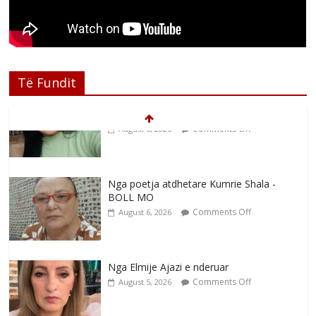
Të Fundit
Nga poetja atdhetare Kumrie Shala -
BOLL MO
Comments Off
August 6, 2026
Nga Elmije Ajazi e nderuar
Comments Off
August 5, 2026
Brahim Çekaj njē veprimtar i respektuar i