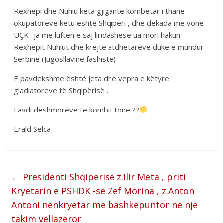
Rexhepi dhe Nuhiu këta gjigantë kombëtar i thanë
okupatorëve këtu është Shqipëri , dhe dekada më vonë
UÇK -ja me luftën e saj liridashese ua mori hakun
Rexhepit Nuhiut dhe krejte atdhetareve duke e mundur
Serbinë (Jugosllavinë fashiste)
E pavdekshme është jeta dhe vepra e këtyre
gladiatoreve të Shqipërisë .
Lavdi dëshmorëve të kombit tonë ??
Erald Selca
←
Presidenti Shqipërisë z.Ilir Meta , priti
Kryetarin e PSHDK -së Zef Morina , z.Anton
Antoni nënkryetar me bashkëpuntor në një
takim vëllazëror