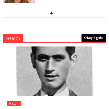
çeshtjës kombëtare
Comments Off
August 5, 2026
Çlirimtari Mentor Mushkolaj nderohet
me mirenjohje nga Xhevdet Qeriqi Dega
e invalidëve në Fushë Kosovë
Health
Shfaq të gjitha
Comments Off
August 4, 2026
Sulm , pse të dua ty
Comments Off
August 8, 2026
Postim me vlera nga artistja e mirëfilltë
Mimoza Gjoni
Comments Off
August 6, 2026
Histori