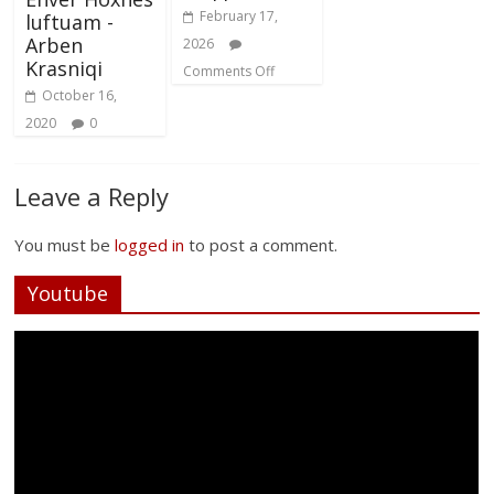
February 17,
luftuam -
Arben
2026
Krasniqi
Comments Off
October 16,
2020
0
Leave a Reply
You must be
logged in
to post a comment.
Youtube