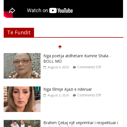
Të Fundit
Nga poetja atdhetare Kumrie Shala -
BOLL MO
Comments Off
August 6, 2026
Nga Elmije Ajazi e nderuar
Comments Off
August 5, 2026
Brahim Çekaj njē veprimtar i respektuar i