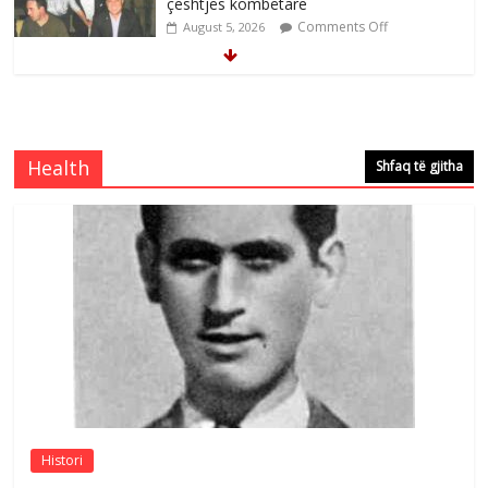
çeshtjës kombëtare
Comments Off
August 5, 2026
Çlirimtari Mentor Mushkolaj nderohet
me mirenjohje nga Xhevdet Qeriqi Dega
e invalidëve në Fushë Kosovë
Health
Shfaq të gjitha
Comments Off
August 4, 2026
Çlirimtari Agron Gërvalla me takime pune
në atdhe të shoqerisë Levizja
Comments Off
August 3, 2026
Postim me vlera nga artistja e mirëfilltë
Mimoza Gjoni
Comments Off
August 6, 2026
Histori