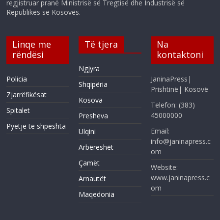
regjistruar pranë Ministrisë së Tregtisë dhe Industrisë së
Republikës së Kosovës.
Linqe me
Të tjera
Na
rëndësi
kontaktoni
Ngjyra
Policia
JaninaPress|
Shqipëria
Prishtinë| Kosovë
Zjarrëfikësat
Kosova
Telefon: (383)
Spitalet
45000000
Presheva
Pyetje të shpeshta
Email:
Ulqini
info@janinapress.c
Arbëreshët
om
Çamët
Website:
www.janinapress.c
Arnautët
om
Maqedonia