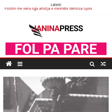
Latest:
Postim me vlera nga artistja e mirëfilltë Mimoza Gjoni
Nga poetja atdhetare Kumrie Shala -BOLL MO
Nga Elmije Ajazi e nderuar
Brahim Çekaj njē veprimtar i respektuar i çeshtjës kombëtare
Çlirimtari Mentor Mushkolaj nderohet me mirenjohje nga
Xhevdet Qeriqi Dega e invalidëve në Fushë Kosovë