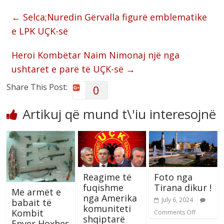
←
Selca;Nuredin Gërvalla figurë emblematike
e LPK UÇK-së
Heroi Kombëtar Naim Nimonaj një nga
ushtaret e parë të UÇK-së
→
Share This Post:
0
Artikuj që mund t\'iu interesojnë
Reagime të
Foto nga
fuqishme
Tirana dikur !
Me armët e
nga Amerika
July 6, 2024
babait të
komuniteti
Kombit
Comments Off
shqiptarë
Enver Hoxhes