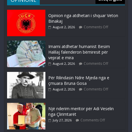
Opinion nga atdhetari i shquar Veton
Binakaj
Comments Off
August 2, 2026
Imami atdhetar humanist Besim
Halilaj falenderon bëmiresit për
veprat e mira
Comments Off
August 2, 2026
Për Rilindasin Ndre Mjeda nga e
çmuara Bruna Gosa
Comments Off
August 2, 2026
Një nderim meritor për Adi Veselin
nga Çlirimtarët
Comments Off
July 27, 2026