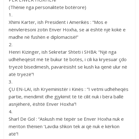
(Thënie nga personalitete botërore)
1.
Xhimi Karter, ish President i Amerikës : “Mos e
nënvlerësoni zotin Enver Hoxha, se ai është një kokë e
madhe në fushën e diplomacisë!”
2.
Henri Kizinger, ish Sekretar Shteti i SHBA: “Një nga
udhëheqësit më të bukur të botës, i cili ka kryesuar çdo
tryezë bisedimesh, pavarësisht se kush ka qenë ulur në
atë tryezë”!
3.
ÇU EN-LAI, ish Kryeministër i Kinës : “I vetmi udhëheqës
partie, mendimit dhe gjykimit të të cilit nuk i bëra ballë
asnjëherë, është Enver Hoxha”!
4.
Sharl De Gol : “Askush më tepër se Enver Hoxha nuk e
meriton thënien ‘Lavdia shkon tek ai që nuk e kërkon
atë”!