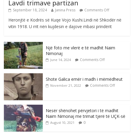
Lavdi trimave partizan
September 18, 2024
Janina Press
Comments Off
Heronjtë e Kodrës së Kuqe Vojo Kushi.Lindi në Shkodër në
vitin 1918. U rrit nën kujdesin e dajove mbasi prindërit
Një foto me vlerë e të madhit Naim
Nimonaj
Comments Off
June 14, 2024
Shote Galica emër i madh i mëmëdheut
Comments Off
November 21, 2022
Nesër shënohet përvjetori i të madhit
Naim Nimonaj me trimat tjerë të UÇK-së
0
August 10, 2021