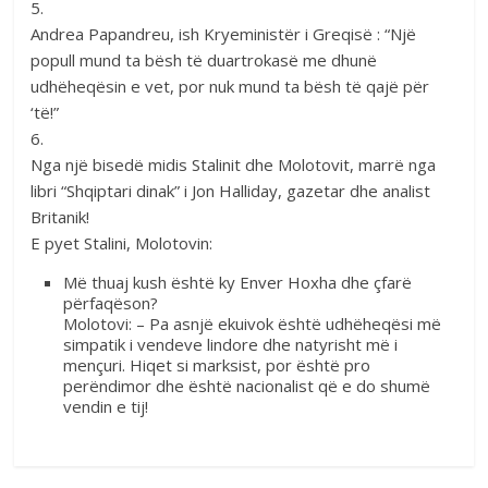
5.
Andrea Papandreu, ish Kryeministër i Greqisë : “Një
popull mund ta bësh të duartrokasë me dhunë
udhëheqësin e vet, por nuk mund ta bësh të qajë për
‘të!”
6.
Nga një bisedë midis Stalinit dhe Molotovit, marrë nga
libri “Shqiptari dinak” i Jon Halliday, gazetar dhe analist
Britanik!
E pyet Stalini, Molotovin:
Më thuaj kush është ky Enver Hoxha dhe çfarë
përfaqëson?
Molotovi: – Pa asnjë ekuivok është udhëheqësi më
simpatik i vendeve lindore dhe natyrisht më i
mençuri. Hiqet si marksist, por është pro
perëndimor dhe është nacionalist që e do shumë
vendin e tij!