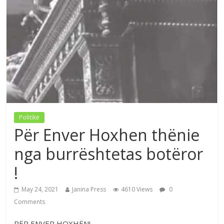
Politikë
Për Enver Hoxhen thënie
nga burrështetas botëror
!
May 24, 2021
Janina Press
4610 Views
0
Comments
PËR ENVER HOXHËN!