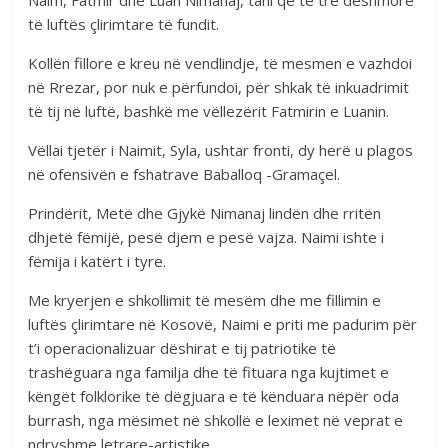
të luftës çlirimtare të fundit.
Kollën fillore e kreu në vendlindje, të mesmen e vazhdoi
në Rrezar, por nuk e përfundoi, për shkak të inkuadrimit
të tij në luftë, bashkë me vëllezërit Fatmirin e Luanin.
Vëllai tjetër i Naimit, Syla, ushtar fronti, dy herë u plagos
në ofensivën e fshatrave Baballoq -Gramaçel.
Prindërit, Metë dhe Gjykë Nimanaj lindën dhe rritën
dhjetë fëmijë, pesë djem e pesë vajza. Naimi ishte i
fëmija i katërt i tyre.
Me kryerjen e shkollimit të mesëm dhe me fillimin e
luftës çlirimtare në Kosovë, Naimi e priti me padurim për
t’i operacionalizuar dëshirat e tij patriotike të
trashëguara nga familja dhe të fituara nga kujtimet e
këngët folklorike të dëgjuara e të kënduara nëpër oda
burrash, nga mësimet në shkollë e leximet në veprat e
ndryshme letrare-artistike.