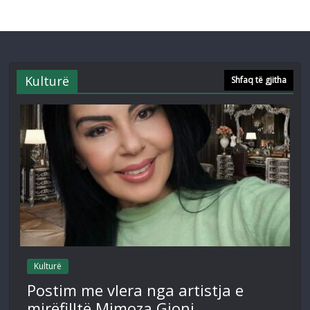
Kulturë
Shfaq të gjitha
Kulturë
Postim me vlera nga artistja e
mirëfilltë Mimoza Gjoni