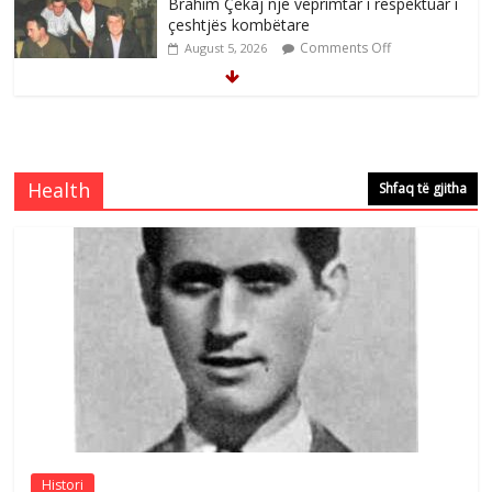
Brahim Çekaj njē veprimtar i respektuar i
çeshtjës kombëtare
Comments Off
August 5, 2026
Çlirimtari Mentor Mushkolaj nderohet
me mirenjohje nga Xhevdet Qeriqi Dega
e invalidëve në Fushë Kosovë
Health
Shfaq të gjitha
Comments Off
August 4, 2026
Çlirimtari Agron Gërvalla me takime pune
në atdhe të shoqerisë Levizja
Comments Off
August 3, 2026
Postim me vlera nga artistja e mirëfilltë
Mimoza Gjoni
Comments Off
August 6, 2026
Histori