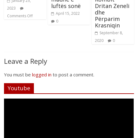
January 23,
luftës sonë
Dritan Zeneli
2023
dhe
April 15, 2022
Comments Off
Përparim
0
Krasniqin
September 8,
2020
0
Leave a Reply
You must be
logged in
to post a comment.
Youtube