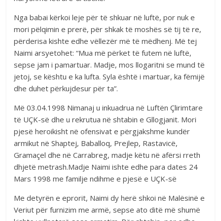
Nga babai kërkoi leje për të shkuar në luftë, por nuk e
mori pëlqimin e prerë, për shkak të moshës së tij të re,
përderisa kishte edhe vëllezër më të mëdhenj. Më tej
Naimi arsyetohet: “Mua më përket të futem në luftë,
sepse jam i pamartuar. Madje, mos llogaritni se mund të
jetoj, se kështu e ka lufta. Syla është i martuar, ka fëmijë
dhe duhet përkujdesur për ta”.
Më 03.04.1998 Nimanaj u inkuadrua në Luftën Çlirimtare
të UÇK-së dhe u rekrutua në shtabin e Gllogjanit. Mori
pjesë heroikisht në ofensivat e përgjakshme kundër
armikut në Shaptej, Baballoq, Prejlep, Rastavicë,
Gramaçel dhe në Carrabreg, madje këtu në afërsi rreth
dhjetë metrash.Madje Naimi ishte edhe para dates 24
Mars 1998 me familje ndihme e pjesë e UÇK-së
Me detyrën e eprorit, Naimi dy herë shkoi në Malësinë e
Veriut për furnizim me armë, sepse ato ditë më shumë