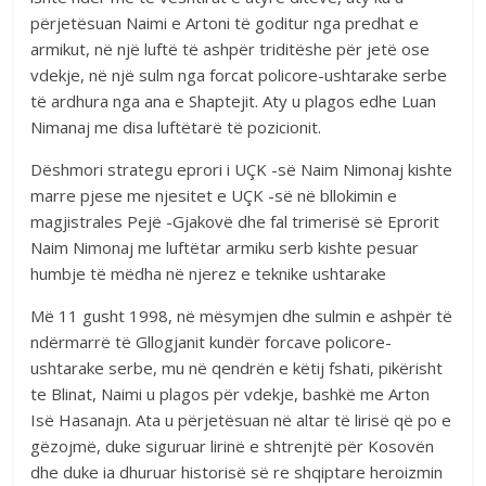
përjetësuan Naimi e Artoni të goditur nga predhat e
armikut, në një luftë të ashpër triditëshe për jetë ose
vdekje, në një sulm nga forcat policore-ushtarake serbe
të ardhura nga ana e Shaptejit. Aty u plagos edhe Luan
Nimanaj me disa luftëtarë të pozicionit.
Dëshmori strategu eprori i UÇK -së Naim Nimonaj kishte
marre pjese me njesitet e UÇK -së në bllokimin e
magjistrales Pejë -Gjakovë dhe fal trimerisë së Eprorit
Naim Nimonaj me luftëtar armiku serb kishte pesuar
humbje të mëdha në njerez e teknike ushtarake
Më 11 gusht 1998, në mësymjen dhe sulmin e ashpër të
ndërmarrë të Gllogjanit kundër forcave policore-
ushtarake serbe, mu në qendrën e këtij fshati, pikërisht
te Blinat, Naimi u plagos për vdekje, bashkë me Arton
Isë Hasanajn. Ata u përjetësuan në altar të lirisë që po e
gëzojmë, duke siguruar lirinë e shtrenjtë për Kosovën
dhe duke ia dhuruar historisë së re shqiptare heroizmin