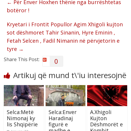
←
Për Enver Hoxhen thënie nga burrështetas
botëror !
Kryetari i Frontit Popullor Agim Xhigoli kujton
sot dëshmoret Tahir Sinanin, Hyre Eminin ,
Fetah Selcen , Fadil Nimanin në përvjetorin e
tyre
→
Share This Post:
0
Artikuj që mund t\'iu interesojnë
Selca:Metë
Selca:Enver
A.Xhigoli
Nimonaj ky
Haradinaj
Kujton
lis Shqipërie
figurë e
Dëshmorët e
madhe e
Kombit