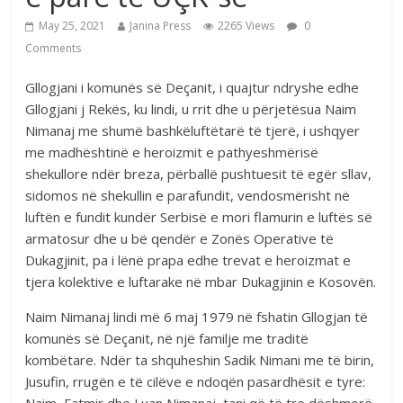
May 25, 2021
Janina Press
2265 Views
0
Comments
Gllogjani i komunës së Deçanit, i quajtur ndryshe edhe
Gllogjani j Rekës, ku lindi, u rrit dhe u përjetësua Naim
Nimanaj me shumë bashkëluftëtarë të tjerë, i ushqyer
me madhështinë e heroizmit e pathyeshmërisë
shekullore ndër breza, përballë pushtuesit të egër sllav,
sidomos në shekullin e parafundit, vendosmërisht në
luftën e fundit kundër Serbisë e mori flamurin e luftës së
armatosur dhe u bë qendër e Zonës Operative të
Dukagjinit, pa i lënë prapa edhe trevat e heroizmat e
tjera kolektive e luftarake në mbar Dukagjinin e Kosovën.
Naim Nimanaj lindi më 6 maj 1979 në fshatin Gllogjan të
komunës së Deçanit, në një familje me traditë
kombëtare. Ndër ta shquheshin Sadik Nimani me të birin,
Jusufin, rrugën e të cilëve e ndoqën pasardhësit e tyre:
Naim, Fatmir dhe Luan Nimanaj, tani që të tre dëshmorë