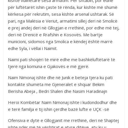
kishte vullnetarë sesa armatim. Për shtabin, por edhe
për luftëtarët ishin çaste të rënda, kur kishte më shumë
kërkesa për rekrutim, sesa kishte arsenal ushtarak. Së
pari, nga Malësia e Veriut, armatimi sillej deri në Smolicë
e prej andej deri në Gllogjan e rrethinë, por edhe më tej,
deri në Drenicë e Rrafshin e Kosovës. Me bartje
municioni, sidomos nga Smolica e këndej është marrë
edhe Syla, i vëllai i Naimit.
Naimi pati shoqëri të mirë edhe me bashkëluftëtarë të
tjerë nga komuna e Gjakovës e më gjerë.
Naim Nimonaj ishte dhe në Junik e beteja tjera ku pati
kontakte shumëta me Gjeneralet e shquar Bekim
Berisha Abeja , Bedri Shalen dhe Nasim Haradinajn
Heroi Kombëtar Naim Nimonaj ishte i kudondodhur dhe
e terë familja e tij ishin çerdhe bazë lufte e UÇK -së
Ofensiva e dytë e Gllogjanit me rrethinë, deri në Shaptej
ishte ndër më të vështirat e atyre ditëve, aty ku u