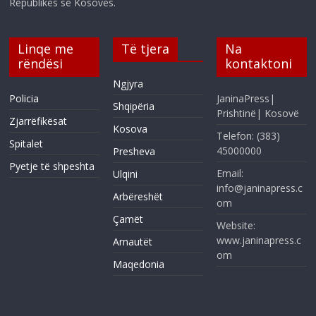
Republikës së Kosovës.
Linqe me
Të tjera
Na
rëndësi
kontaktoni
Ngjyra
Policia
JaninaPress|
Shqipëria
Prishtinë| Kosovë
Zjarrëfikësat
Kosova
Telefon: (383)
Spitalet
45000000
Presheva
Pyetje të shpeshta
Email:
Ulqini
info@janinapress.c
Arbëreshët
om
Çamët
Website:
www.janinapress.c
Arnautët
om
Maqedonia