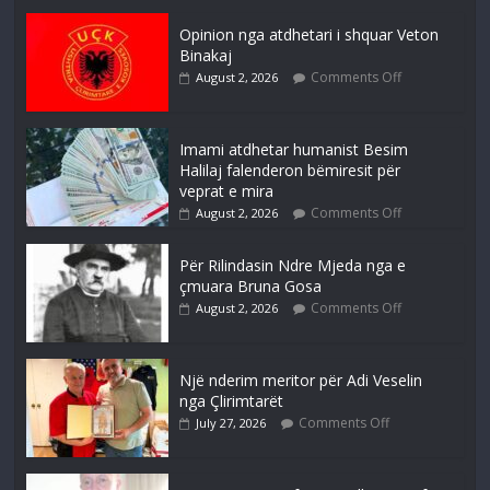
Opinion nga atdhetari i shquar Veton
Binakaj
Comments Off
August 2, 2026
Imami atdhetar humanist Besim
Halilaj falenderon bëmiresit për
veprat e mira
Comments Off
August 2, 2026
Për Rilindasin Ndre Mjeda nga e
çmuara Bruna Gosa
Comments Off
August 2, 2026
Një nderim meritor për Adi Veselin
nga Çlirimtarët
Comments Off
July 27, 2026