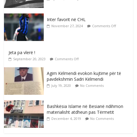
Inter favorit në CHL
November 27, 2024
Comments Off
Jeta pa vlerë !
September 20, 2023
Comments Off
Agim Këlmendi evokon kujtime për të
pavdekshmin Sadri Këlmendi
July 19, 2020
No Comments
Bashkësia Islame në Besianë ndihmon
materialisht atdheun pas Tërmetit
December 4, 2019
No Comments