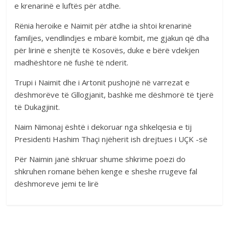
e krenarinë e luftës për atdhe.
Rënia heroike e Naimit për atdhe ia shtoi krenarinë
familjes, vendlindjes e mbarë kombit, me gjakun që dha
për lirinë e shenjtë të Kosovës, duke e bërë vdekjen
madhështore në fushë të nderit.
Trupi i Naimit dhe i Artonit pushojnë në varrezat e
dëshmorëve të Gllogjanit, bashkë me dëshmorë të tjerë
të Dukagjinit.
Naim Nimonaj është i dekoruar nga shkelqesia e tij
Presidenti Hashim Thaçi njëherit ish drejtues i UÇK -së
Për Naimin janë shkruar shume shkrime poezi do
shkruhen romane bëhen kenge e sheshe rrugeve fal
dëshmoreve jemi te lirë