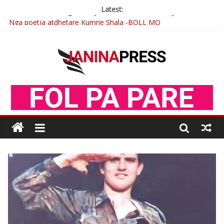
Latest:
Nga poetja atdhetare Kumrie Shala -BOLL MO
Nga Elmije Ajazi e nderuar
Brahim Çekaj njē veprimtar i respektuar i çeshtjës kombëtare
Çlirimtari Mentor Mushkolaj nderohet me mirenjohje nga
Xhevdet Qeriqi Dega e invalidëve në Fushë Kosovë
Postim me vlera nga artistja e mirëfilltë Mimoza Gjoni