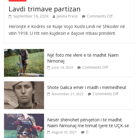
Lavdi trimave partizan
September 18, 2024
Janina Press
Comments Off
Heronjtë e Kodrës së Kuqe Vojo Kushi.Lindi në Shkodër në
vitin 1918. U rrit nën kujdesin e dajove mbasi prindërit
Një foto me vlerë e të madhit Naim
Nimonaj
Comments Off
June 14, 2024
Shote Galica emër i madh i mëmëdheut
Comments Off
November 21, 2022
Nesër shënohet përvjetori i të madhit
Naim Nimonaj me trimat tjerë të UÇK-së
0
August 10, 2021