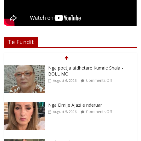
Të Fundit
Nga poetja atdhetare Kumrie Shala -
BOLL MO
Comments Off
August 6, 2026
Nga Elmije Ajazi e nderuar
Comments Off
August 5, 2026