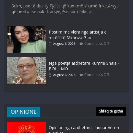
Sulm, pse të dua ty Fjalët që kam më shumë frikë,Arsye
që hezitoj se nuk di arsye,Pse kam frikë të
Postim me vlera nga artistja e
mirëfilltë Mimoza Gjoni
Comments Off
August 6, 2026
Nga poetja atdhetare Kumrie Shala -
BOLL MO
Comments Off
August 6, 2026
OPINIONE
Shfaq të gjitha
Opinion nga atdhetari i shquar Veton