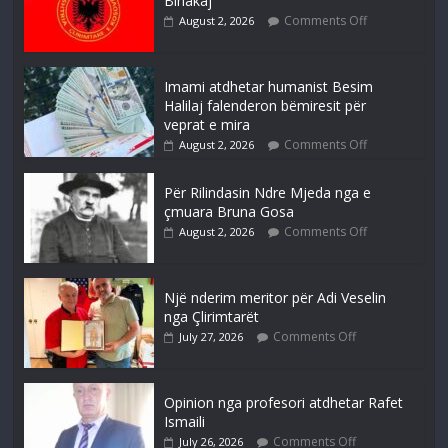
Binakaj
Comments Off
August 2, 2026
Imami atdhetar humanist Besim
Halilaj falenderon bëmiresit për
veprat e mira
Comments Off
August 2, 2026
Për Rilindasin Ndre Mjeda nga e
çmuara Bruna Gosa
Comments Off
August 2, 2026
Një nderim meritor për Adi Veselin
nga Çlirimtarët
Comments Off
July 27, 2026
Opinion nga profesori atdhetar Rafet
Ismaili
Comments Off
July 26, 2026