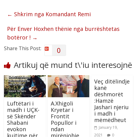
←
Shkrim nga Komandant Remi
Për Enver Hoxhen thënie nga burrështetas
botëror !
→
Share This Post:
0
Artikuj që mund t\'iu interesojnë
Veç ditëlindje
kanë
dëshmorët
:Hamzë
Luftëtari i
A.Xhigoli
Jashari njeriu
madh i UÇK-
Kryetar i
i madh i
së Skënder
Frontit
mëmëdheut
Shabani
Popullor i
January 19,
evokon
ndan
kujtime për
mirënjohje
2021
0