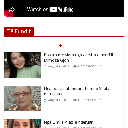
Të Fundit
Postim me vlera nga artistja e mirëfilltë
Mimoza Gjoni
Comments Off
August 6, 2026
Nga poetja atdhetare Kumrie Shala -
BOLL MO
Comments Off
August 6, 2026
Nga Elmije Ajazi e nderuar