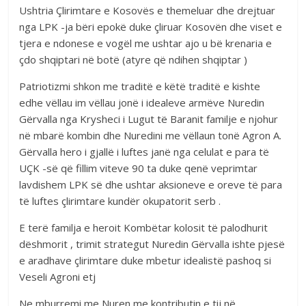
Ushtria Çlirimtare e Kosovës e themeluar dhe drejtuar
nga LPK -ja bëri epokë duke çliruar Kosovën dhe viset e
tjera e ndonese e vogël me ushtar ajo u bë krenaria e
çdo shqiptari në botë (atyre që ndihen shqiptar )
Patriotizmi shkon me traditë e këtë traditë e kishte
edhe vëllau im vëllau jonë i idealeve armëve Nuredin
Gërvalla nga Krysheci i Lugut të Baranit familje e njohur
në mbarë kombin dhe Nuredini me vëllaun tonë Agron A.
Gërvalla hero i gjallë i luftes janë nga celulat e para të
UÇK -së që fillim viteve 90 ta duke qenë veprimtar
lavdishem LPK së dhe ushtar aksioneve e oreve të para
të luftes çlirimtare kundër okupatorit serb .
E terë familja e heroit Kombëtar kolosit të palodhurit
dëshmorit , trimit strategut Nuredin Gërvalla ishte pjesë
e aradhave çlirimtare duke mbetur idealistë pashoq si
Veseli Agroni etj
Ne mburremi me Nuren me kontributin e tij në