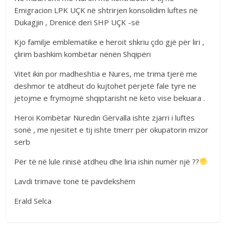
Emigracion LPK UÇK në shtrirjen konsolidim luftes në
Dukagjin , Drenicë deri SHP UÇK -së
Kjo familje emblematike e heroit shkriu çdo gjë për liri ,
çlirim bashkim kombëtar nënën Shqipëri
Vitet ikin por madheshtia e Nures, me trima tjerë me
deshmor të atdheut do kujtohet përjetë fale tyre ne
jetojme e frymojmë shqiptarisht në këto vise bekuara .
Heroi Kombëtar Nuredin Gërvalla ishte zjarri i luftës
sonë , me njesitet e tij ishte tmerr për okupatorin mizor
serb
Për të në lule rinisë atdheu dhe liria ishin numër një ??
Lavdi trimave tonë të pavdekshëm
Erald Selca