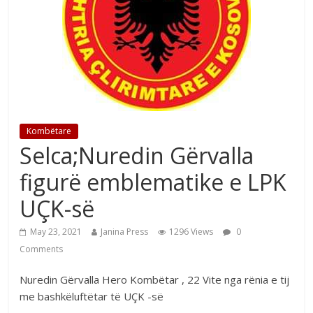
Kombëtare
Selca;Nuredin Gërvalla
figurë emblematike e LPK
UÇK-së
May 23, 2021
Janina Press
1296 Views
0
Comments
Nuredin Gërvalla Hero Kombëtar , 22 Vite nga rënia e tij
me bashkëluftëtar të UÇK -së