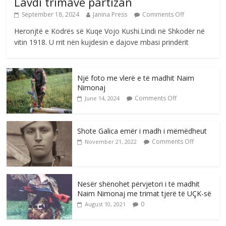
Lavdi trimave partizan
September 18, 2024
Janina Press
Comments Off
Heronjtë e Kodrës së Kuqe Vojo Kushi.Lindi në Shkodër në
vitin 1918. U rrit nën kujdesin e dajove mbasi prindërit
Një foto me vlerë e të madhit Naim
Nimonaj
Comments Off
June 14, 2024
Shote Galica emër i madh i mëmëdheut
Comments Off
November 21, 2022
Nesër shënohet përvjetori i të madhit
Naim Nimonaj me trimat tjerë të UÇK-së
0
August 10, 2021