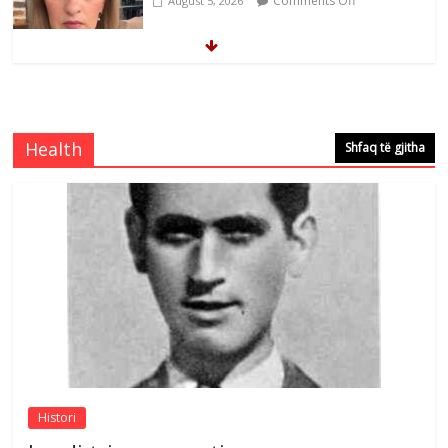
Comments Off
August 5, 2026
Brahim Çekaj njē veprimtar i respektuar i
çeshtjës kombëtare
Comments Off
August 5, 2026
Health
Shfaq të gjitha
Çlirimtari Mentor Mushkolaj nderohet
me mirenjohje nga Xhevdet Qeriqi Dega
e invalidëve në Fushë Kosovë
Comments Off
August 4, 2026
Sulm , pse të dua ty
Comments Off
August 8, 2026
Histori