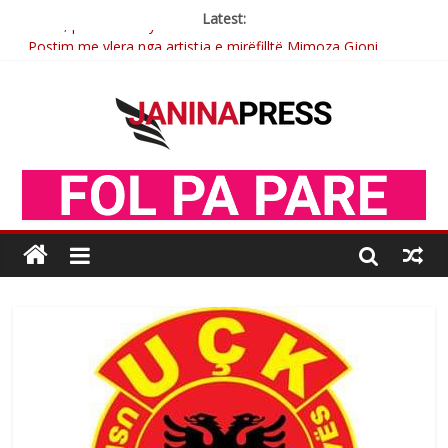
Latest:
Postim me vlera nga artistja e mirëfilltë Mimoza Gjoni
Nga poetja atdhetare Kumrie Shala -BOLL MO
Nga Elmije Ajazi e nderuar
Brahim Çekaj njē veprimtar i respektuar i çeshtjës kombëtare
Sulm , pse të dua ty