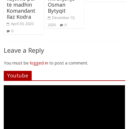
të madhin
Osman
Komandant
Bytyqit
Ilaz Kodra
December 10,
April 30, 2020
2020
0
0
Leave a Reply
You must be
logged in
to post a comment.
Youtube