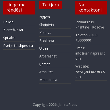
Linqe me
Të tjera
Na
rëndësi
kontaktoni
Ngjyra
Policia
JaninaPress|
Shqipëria
Prishtinë| Kosovë
Zjarrëfikësat
Kosova
Telefon: (383)
Spitalet
45000000
Presheva
Pyetje të shpeshta
Email:
Ulqini
info@janinapress.c
Arbëreshët
om
Çamët
Website:
www.janinapress.c
Arnautët
om
Maqedonia
Copyright 2026,
JaninaPress